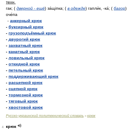
техн.
гак;
(
дверной - ещё
)
за́щіпка;
(
в одежде
)
гапли́к, -ка́;
(
багор
)
оче́па
-
анкерный крюк
-
буксирный крюк
-
грузоподъёмный крюк
-
двурогий крюк
-
захватный крюк
-
канатный крюк
-
ловильный крюк
-
откидной крюк
-
петельный крюк
-
поддерживающий крюк
-
расцепной крюк
-
сцепной крюк
-
тормозной крюк
-
тяговый крюк
-
хвостовой крюк
Русско-украинский политехнический словарь
крюк
>
крюк
4