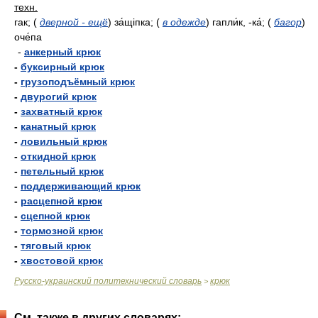
техн.
гак;
(
дверной - ещё
)
за́щіпка;
(
в одежде
)
гапли́к, -ка́;
(
багор
)
оче́па
-
анкерный крюк
-
буксирный крюк
-
грузоподъёмный крюк
-
двурогий крюк
-
захватный крюк
-
канатный крюк
-
ловильный крюк
-
откидной крюк
-
петельный крюк
-
поддерживающий крюк
-
расцепной крюк
-
сцепной крюк
-
тормозной крюк
-
тяговый крюк
-
хвостовой крюк
Русско-украинский политехнический словарь
крюк
>
См. также в других словарях: