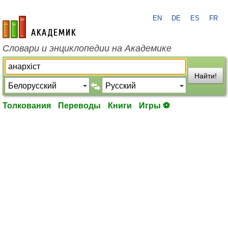
EN
DE
ES
FR
academic.ru
Словари и энциклопедии на Академике
Найти!
Толкования
Переводы
Книги
Игры ⚽