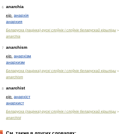
anarchia
6
кір.
анархія
анархия
Беларуска (лацінка)-рускі слоўнік і слоўнік беларускай кірыліцы
>
anarchia
anarchism
7
кір.
анархізм
анархизм
Беларуска (лацінка)-рускі слоўнік і слоўнік беларускай кірыліцы
>
anarchism
anarchist
8
кір.
анархіст
анархист
Беларуска (лацінка)-рускі слоўнік і слоўнік беларускай кірыліцы
>
anarchist
См. также в других словарях: