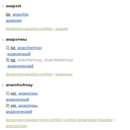
анархія
3
lat.
anarchia
анархия
Беларуска-расейскі слоўнік
анархія
>
анархічны
4
1)
lat.
anarchichnay
анархичный
2)
lat.
anarchichnay; anarchichescay
анархический
Беларуска-расейскі слоўнік
анархічны
>
anarchichnay
5
1)
кір.
анархічны
анархичный
2)
кір.
анархічны
анархический
Беларуска (лацінка)-рускі слоўнік і слоўнік беларускай кірыліцы
>
anarchichnay