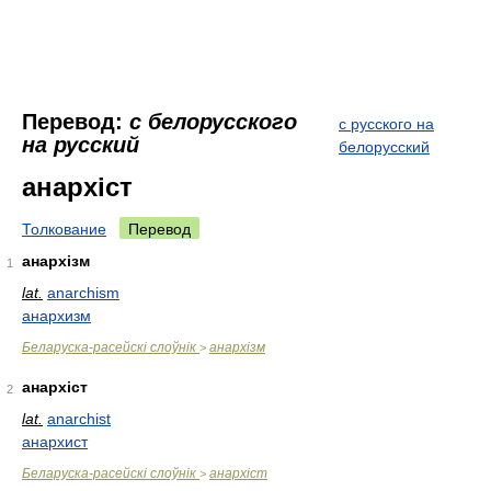
Перевод:
с белорусского
с русского на
на русский
белорусский
анархіст
Толкование
Перевод
анархізм
1
lat.
anarchism
анархизм
Беларуска-расейскі слоўнік
анархізм
>
анархіст
2
lat.
anarchist
анархист
Беларуска-расейскі слоўнік
анархіст
>