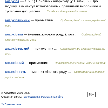
анархіст
— а, ч. 1) Прибічник анархізму (у 1 знач.). 2) Про
людину, яка нехтує встановленими правилами виробничої й
суспільної дисципліни …
Український тлумачний словник
анархістичний
— прикметник …
Орфографічний словник української
мови
анархістка
— іменник жіночого роду, істота …
Орфографічний
словник української мови
анархістський
— прикметник …
Орфографічний словник української
мови
анархічний
— прикметник …
Орфографічний словник української мови
анархічність
— іменник жіночого роду …
Орфографічний словник
української мови
© Академик, 2000-2026
18+
Обратная связь:
Техподдержка
,
Реклама на сайте
👣 Путешествия