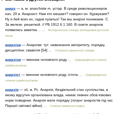
анарх
— а, м. anarchiste m. устар. В среде революционеров
нач. 20 в. Анархист. Нам кто мешает? говорил он: буржуазия?
Ну и бей всех их, гадов пузатых! Так мы анархи понимаем. С.
За железн. решеткой. // РБ 1912 6 1 160. В газете анархов
появилась заметка… …
Исторический словарь галлицизмов русского
языка
анархізм
— Анархізм: тут: невизнання авторитету, порядку,
дисципліни; свавілля [54] …
Толковый украинский словарь
анархізм
— іменник чоловічого роду …
Орфографічний словник
української мови
анархіст
— іменник чоловічого роду, істота …
Орфографічний
словник української мови
анархія
— хії, ж. Рс. Анархія, бездіяльний стан суспільства, в
якому відсутня організована влада, немає певних обов язкових
норм поведінки. Анархія мати порядку (лозунг анархістів під час
Першої світової війни) …
Словник лемківскої говірки