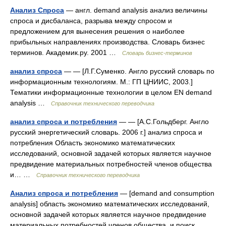
Анализ Спроса
— англ. demand analysis анализ величины
спроса и дисбаланса, разрыва между спросом и
предложением для вынесения решения о наиболее
прибыльных направлениях производства. Словарь бизнес
терминов. Академик.ру. 2001 …
Словарь бизнес-терминов
анализ спроса
— — [Л.Г.Суменко. Англо русский словарь по
информационным технологиям. М.: ГП ЦНИИС, 2003.]
Тематики информационные технологии в целом EN demand
analysis …
Справочник технического переводчика
анализ спроса и потребления
— — [А.С.Гольдберг. Англо
русский энергетический словарь. 2006 г.] анализ спроса и
потребления Область экономико математических
исследований, основной задачей которых является научное
предвидение материальных потребностей членов общества
и… …
Справочник технического переводчика
Анализ спроса и потребления
— [demand and consumption
ana­lysis] область экономико математических исследований,
основной задачей которых является научное предвидение
материальных потребностей членов общества и поиск