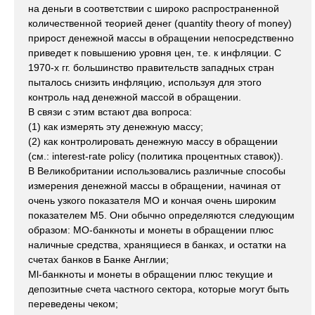
на деньги в соответствии с широко распространенной
количественной теорией денег (quantity theory of money)
прирост денежной массы в обращении непосредственно
приведет к повышению уровня цен, т.е. к инфляции. С
1970-х гг. большинство правительств западных стран
пыталось снизить инфляцию, используя для этого
контроль над денежной массой в обращении.
В связи с этим встают два вопроса:
(1) как измерять эту денежную массу;
(2) как контролировать денежную массу в обращении
(см.: interest-rate policy (политика процентных ставок)).
В Великобритании использовались различные способы
измерения денежной массы в обращении, начиная от
очень узкого показателя МО и кончая очень широким
показателем М5. Они обычно определяются следующим
образом: МО-банкноты и монеты в обращении плюс
наличные средства, хранящиеся в банках, и остатки на
счетах банков в Банке Англии;
Ml-банкноты и монеты в обращении плюс текущие и
депозитные счета частного сектора, которые могут быть
переведены чеком;