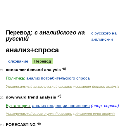
Перевод:
с английского на
с русского на
русский
английский
анализ+спроса
Толкование
Перевод
consumer demand analysis
21
Политика:
анализ потребительского спроса
Универсальный англо-русский словарь
consumer demand analysis
>
downward trend analysis
22
Бухгалтерия:
анализ тенденции понижения
(напр. спроса)
Универсальный англо-русский словарь
downward trend analysis
>
FORECASTING
23