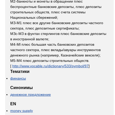
М2-банкноты и монеты в обращении плюс
беспроцентные банковские депозиты, плюс депозиты
строительных обществ, плюс счета системы
Национальных сбережений;
МЗ-M1 плюс все другие банковские депозиты частного
сектора, плюс депозитные сертификаты;
МЗс-МЗ в фунтах стерлингов плюс банковские депозиты
в иностранной валюте;
М4-Ml плюс большая часть банковских депозитов
частного сектора, плюс вклады/авуары инструментов
денежного рынка (например, Казначейские векселя);
М5-М4 плюс депозиты строительных обществ.
[
http://www.vocable.ru/dictionary/533/symbol/97
]
Тематики
финансы
Синонимы
денежное предложение
EN
money supply