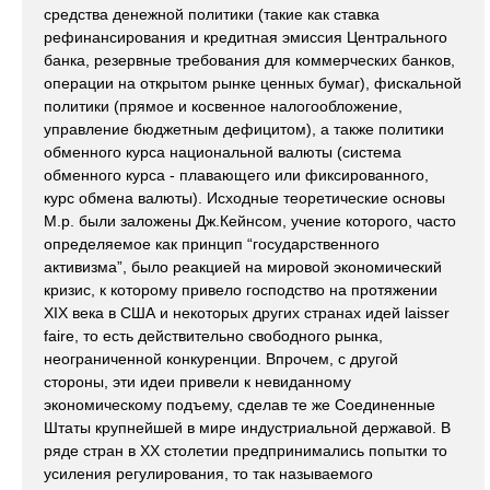
средства денежной политики (такие как ставка
рефинансирования и кредитная эмиссия Центрального
банка, резервные требования для коммерческих банков,
операции на открытом рынке ценных бумаг), фискальной
политики (прямое и косвенное налогообложение,
управление бюджетным дефицитом), а также политики
обменного курса национальной валюты (система
обменного курса - плавающего или фиксированного,
курс обмена валюты). Исходные теоретические основы
М.р. были заложены Дж.Кейнсом, учение которого, часто
определяемое как принцип “государственного
активизма”, было реакцией на мировой экономический
кризис, к которому привело господство на протяжении
XIX века в США и некоторых других странах идей laisser
faire, то есть действительно свободного рынка,
неограниченной конкуренции. Впрочем, с другой
стороны, эти идеи привели к невиданному
экономическому подъему, сделав те же Соединенные
Штаты крупнейшей в мире индустриальной державой. В
ряде стран в ХХ столетии предпринимались попытки то
усиления регулирования, то так называемого