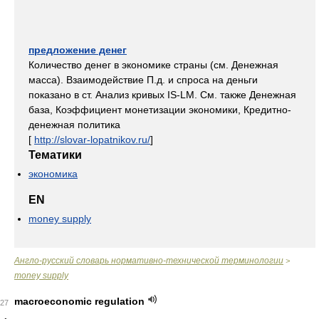
предложение денег
Количество денег в экономике страны (см. Денежная
масса). Взаимодействие П.д. и спроса на деньги
показано в ст. Анализ кривых IS-LM. См. также Денежная
база, Коэффициент монетизации экономики, Кредитно-
денежная политика
[
http://slovar-lopatnikov.ru/
]
Тематики
экономика
EN
money supply
Англо-русский словарь нормативно-технической терминологии
>
money supply
macroeconomic regulation
27