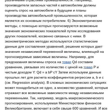
различными отраслями промышленности. Например,
производители запасных частей к автомобилям должны
оценить спрос на автомобили в будущем и планы
производства автомобильной промышленности, которая
является их основным потребителем. 6) Эконометрические
методы, с помощью которых прогнозируются возможные
значения экономических показателей путем исследования
других показателей, косвенно связаных с ними. В
эконометрических методах используются статистические
данные для составления уравнений, решение которых дает
значения независимой переменной величины, влияющей на
прогнозируемые зависимые величины. Например, для
предсказания величины спроса на
товар
Qd составим
уравнение, увязывая это количество с ценой на
товар
P и
чистым доходом Y: Qd = a bP cY Затем используем данные
прошлых лет для расчета коэффициентов регрессии a, b и c
(см. Regression analysis). В сложных экономических ситуациях
может понадобиться не одно, а множество уравнений, которые
отражают все возможные зависимости между независимыми
переменными. Так, например, модель макроэкономического
прогнозирования, используемая Министерством финансов
Великобритании, включает в себя свыше 600 уравнений. И все