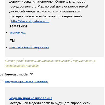
дерегулирования экономики. Оптимальная мера
государственного М.р. по сей день остается темой
дискуссий между экономистами и политиками
консервативного и либерального направлений.
[
http://slovar-lopatnikov.ru/
]
Тематики
экономика
EN
macroeconomic regulation
Англо-русский словарь нормативно-технической терминологии
>
macroeconomic regulation
forecast model
28
модель прогнозирования
модель прогнозирования
Методы или модели расчета будущего спроса, если