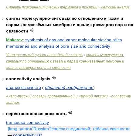
Словарь психоаналитических терминов и понятий
детский анализ
>
синтез молекулярно-ситовых по отношению к газам и
7
парам кремнезёмных мембран и анализ размеров пор и их
связности
Makarov:
synthesis of gas and vapor molecular sieving silica
membranes and analysis of pore size and connectivity
Универсальный русско-английский словарь
синтез молекулярно-
>
ситовых по отношению к газам и парам кремнезёмных мембран и
анализ размеров пор и их связности
connectivity analysis
8
анализ связности
(
областей изображения
)
Англо-русский словарь промышленной и научной лексики
connectivity
>
analysis
перестановочная связность
9
transpose connectivity
[lang name="Russian"]список соединений; таблица связности
—
connectivity list