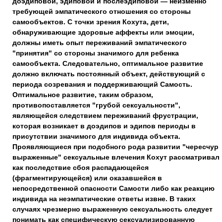
доэдиповой, эдиповой и послеэдиповой — неизменно
требующей эмпатического отношения со стороны
самообъектов. С точки зрения Кохута, дети,
обнаруживающие здоровые аффекты или эмоции,
должны иметь опыт переживаний эмпатического
"принятия" со стороны значимого для ребенка
самообъекта. Следовательно, оптимальное развитие
должно включать постоянный объект, действующий с
периода созревания и поддерживающий Самость.
Оптимальное развитие, таким образом,
противопоставляется "грубой сексуальности",
являющейся следствием переживаний фрустрации,
которая возникает в доэдипов и эдипов периоды в
присутствии значимого для индивида объекта.
Проявляющиеся при подобного рода развитии "чересчур
выраженные" сексуальные влечения Кохут рассматривал
как последствие сбоя распадающейся
(фрагментирующейся) или оказавшейся в
непосредственной опасности Самости либо как реакцию
индивида на неэмпатические ответы извне. В таких
случаях чрезмерно выраженную сексуальность следует
понимать как специфическую сексуализированную