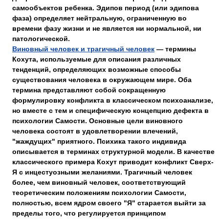
самообъектов ребенка. Эдипов период (или эдипова
фаза) определяет нейтральную, ограниченную во
времени фазу жизни и не является ни нормальной, ни
патологической.
Виновный человек и трагичный человек
— термины
Кохута, используемые для описания различных
тенденций, определяющих возможные способы
существования человека в окружающем мире. Оба
термина представляют собой сокращенную
формулировку конфликта в классическом психоанализе,
но вместе с тем и специфическую концепцию дефекта в
психологии Самости. Основные цели виновного
человека состоят в удовлетворении влечений,
"жаждущих" приятного. Психика такого индивида
описывается в терминах структурной модели. В качестве
классического примера Кохут приводит конфликт Сверх-
Я с инцестуозными желаниями. Трагичный человек
более, чем виновный человек, соответствующий
теоретическим положениям психологии Самости,
полностью, всем ядром своего "Я" старается выйти за
пределы того, что регулируется принципом