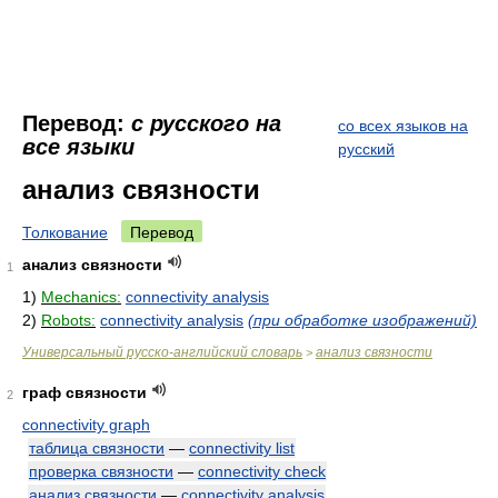
Перевод:
с русского на
со всех языков на
все языки
русский
анализ связности
Толкование
Перевод
анализ связности
1
1)
Mechanics:
connectivity analysis
2)
Robots:
connectivity analysis
(при обработке изображений)
Универсальный русско-английский словарь
анализ связности
>
граф связности
2
connectivity graph
таблица связности
—
connectivity list
проверка связности
—
connectivity check
анализ связности
—
connectivity analysis