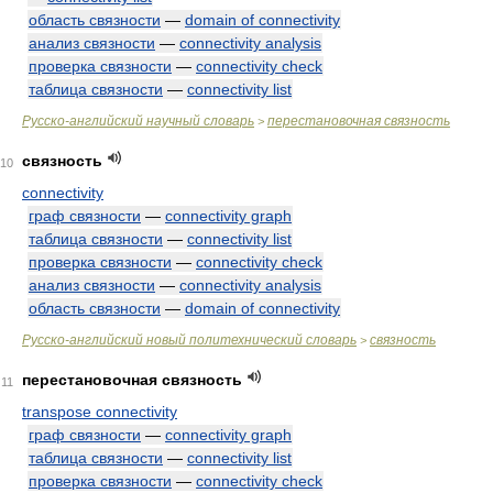
область связности
—
domain of connectivity
анализ связности
—
connectivity analysis
проверка связности
—
connectivity check
таблица связности
—
connectivity list
Русско-английский научный словарь
перестановочная связность
>
связность
10
connectivity
граф связности
—
connectivity graph
таблица связности
—
connectivity list
проверка связности
—
connectivity check
анализ связности
—
connectivity analysis
область связности
—
domain of connectivity
Русско-английский новый политехнический словарь
связность
>
перестановочная связность
11
transpose connectivity
граф связности
—
connectivity graph
таблица связности
—
connectivity list
проверка связности
—
connectivity check