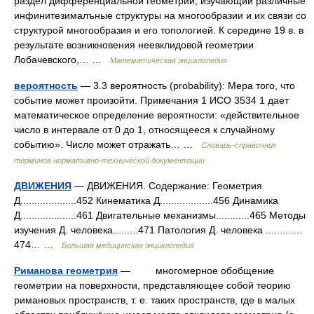
раздел дифференциальной геометрии, изучающий различные
инфинитезималъные структуры на многообразии и их связи со
структурой многообразия и его топологией. К середине 19 в. в
результате возникновения неевклидовой геометрии
Лобачевского,… …
Математическая энциклопедия
вероятность
— 3.3 вероятность (probability): Мера того, что
событие может произойти. Примечания 1 ИСО 3534 1 дает
математическое определение вероятности: «действительное
число в интервале от 0 до 1, относящееся к случайному
событию». Число может отражать… …
Словарь-справочник
терминов нормативно-технической документации
ДВИЖЕНИЯ
— ДВИЖЕНИЯ. Содержание: Геометрия
Д....................452 Кинематика Д...................456 Динамика
Д....................461 Двигательные механизмы............465 Методы
изучения Д. человека.........471 Патология Д. человека .............
474… …
Большая медицинская энциклопедия
Риманова геометрия
— многомерное обобщение
геометрии на поверхности, представляющее собой теорию
римановых пространств, т. е. таких пространств, где в малых