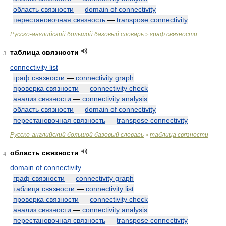
область связности
—
domain of connectivity
перестановочная связность
—
transpose connectivity
Русско-английский большой базовый словарь
граф связности
>
таблица связности
3
connectivity list
граф связности
—
connectivity graph
проверка связности
—
connectivity check
анализ связности
—
connectivity analysis
область связности
—
domain of connectivity
перестановочная связность
—
transpose connectivity
Русско-английский большой базовый словарь
таблица связности
>
область связности
4
domain of connectivity
граф связности
—
connectivity graph
таблица связности
—
connectivity list
проверка связности
—
connectivity check
анализ связности
—
connectivity analysis
перестановочная связность
—
transpose connectivity