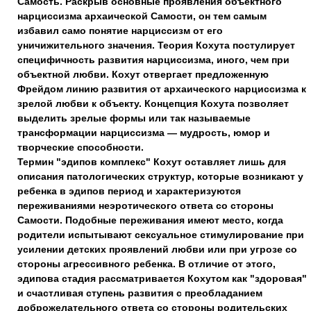
Самость. Раскрыв основные проявления объектного
нарциссизма архаической Самости, он тем самым
избавил само понятие нарциссизм от его
уничижительного значения. Теория Кохута постулирует
специфичность развития нарциссизма, иного, чем при
объектной любви. Кохут отвергает предложенную
Фрейдом линию развития от архаического нарциссизма к
зрелой любви к объекту. Концепция Кохута позволяет
выделить зрелые формы или так называемые
трансформации нарциссизма — мудрость, юмор и
творческие способности.
Термин "эдипов комплекс" Кохут оставляет лишь для
описания патологических структур, которые возникают у
ребенка в эдипов период и характеризуются
переживаниями неэротического ответа со стороны
Самости. Подобные переживания имеют место, когда
родители испытывают сексуальное стимулирование при
усилении детских проявлений любви или при угрозе со
стороны агрессивного ребенка. В отличие от этого,
эдипова стадия рассматривается Кохутом как "здоровая"
и счастливая ступень развития с преобладанием
доброжелательного ответа со стороны родительских