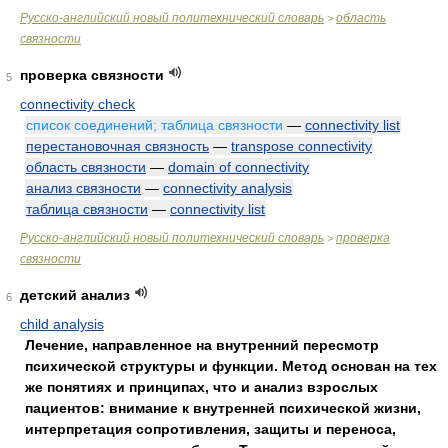
Русско-английский новый политехнический словарь
область
>
связности
проверка связности
5
connectivity check
список соединений; таблица связности
—
connectivity list
перестановочная связность
—
transpose connectivity
область связности
—
domain of connectivity
анализ связности
—
connectivity analysis
таблица связности
—
connectivity list
Русско-английский новый политехнический словарь
проверка
>
связности
детский анализ
6
child analysis
Лечение, направленное на внутренний пересмотр
психической структуры и функции. Метод основан на тех
же понятиях и принципах, что и анализ взрослых
пациентов: внимание к внутренней психической жизни,
интерпретация сопротивления, защиты и переноса,