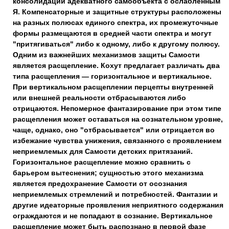
консолидации адекватного самообъекта с ослабленным
Я. Компенсаторные и защитные структуры расположены
на разных полюсах единого спектра, их промежуточные
формы размещаются в средней части спектра и могут
"притягиваться" либо к одному, либо к другому полюсу.
Одним из важнейших механизмов защиты Самости
является расщепление. Кохут предлагает различать два
типа расщепления — горизонтальное и вертикальное.
При вертикальном расщеплении перцепты внутренней
или внешней реальности отбрасываются либо
отрицаются. Непомерное фантазирование при этом типе
расщепления может оставаться на сознательном уровне,
чаще, однако, оно "отбрасывается" или отрицается во
избежание чувства унижения, связанного с проявлением
неприемлемых для Самости детских притязаний.
Горизонтальное расщепление можно сравнить с
барьером вытеснения; сущностью этого механизма
является предохранение Самости от осознания
неприемлемых стремлений и потребностей. Фантазии и
другие идеаторные проявления неприятного содержания
ограждаются и не попадают в сознание. Вертикальное
расщепление может быть распознано в первой фазе