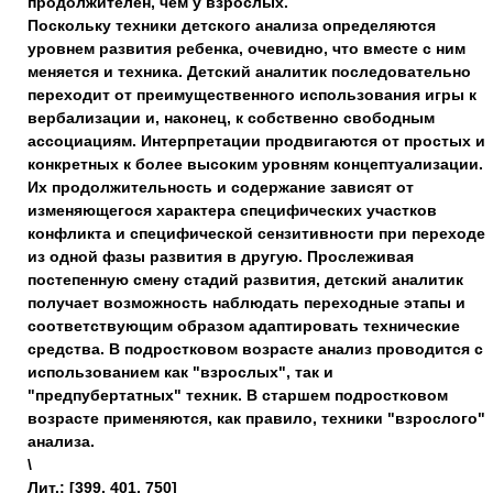
продолжителен, чем у взрослых.
Поскольку техники детского анализа определяются
уровнем развития ребенка, очевидно, что вместе с ним
меняется и техника. Детский аналитик последовательно
переходит от преимущественного использования игры к
вербализации и, наконец, к собственно свободным
ассоциациям. Интерпретации продвигаются от простых и
конкретных к более высоким уровням концептуализации.
Их продолжительность и содержание зависят от
изменяющегося характера специфических участков
конфликта и специфической сензитивности при переходе
из одной фазы развития в другую. Прослеживая
постепенную смену стадий развития, детский аналитик
получает возможность наблюдать переходные этапы и
соответствующим образом адаптировать технические
средства. В подростковом возрасте анализ проводится с
использованием как "взрослых", так и
"предпубертатных" техник. В старшем подростковом
возрасте применяются, как правило, техники "взрослого"
анализа.
\
Лит.:
[
399
,
401
,
750
]