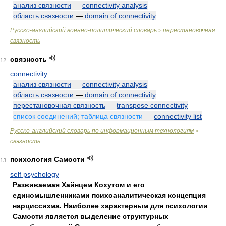
анализ связности
—
connectivity analysis
область связности
—
domain of connectivity
Русско-английский военно-политический словарь
перестановочная
>
связность
связность
12
connectivity
анализ связности
—
connectivity analysis
область связности
—
domain of connectivity
перестановочная связность
—
transpose connectivity
список соединений; таблица связности
—
connectivity list
Русско-английский словарь по информационным технологиям
>
связность
психология Самости
13
self psychology
Развиваемая Хайнцем Кохутом и его
единомышленниками психоаналитическая концепция
нарциссизма. Наиболее характерным для психологии
Самости является выделение структурных