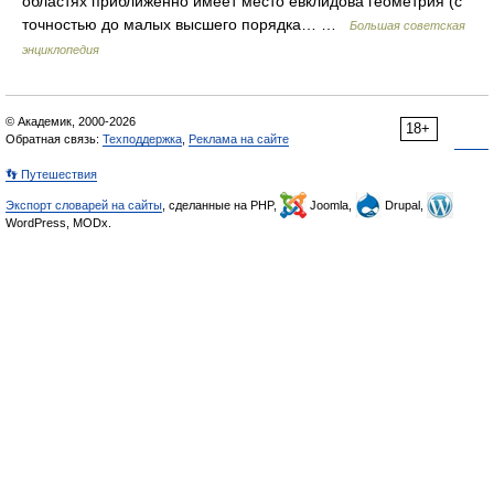
областях приближённо имеет место евклидова геометрия (с
точностью до малых высшего порядка… …
Большая советская
энциклопедия
© Академик, 2000-2026
18+
Обратная связь:
Техподдержка
,
Реклама на сайте
👣 Путешествия
Экспорт словарей на сайты
, сделанные на PHP,
Joomla,
Drupal,
WordPress, MODx.