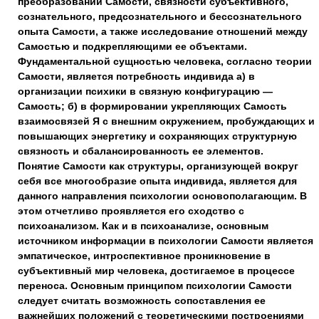
преобразований Самости, связности субъективного,
сознательного, предсознательного и бессознательного
опыта Самости, а также исследование отношений между
Самостью и подкрепляющими ее объектами.
Фундаментальной сущностью человека, согласно теории
Самости, является потребность индивида а) в
организации психики в связную конфигурацию —
Самость; б) в формировании укрепляющих Самость
взаимосвязей Я с внешним окружением, пробуждающих и
повышающих энергетику и сохраняющих структурную
связность и сбалансированность ее элементов.
Понятие Самости как структуры, организующей вокруг
себя все многообразие опыта индивида, является для
данного направления психологии основополагающим. В
этом отчетливо проявляется его сходство с
психоанализом. Как и в психоанализе, основным
источником информации в психологии Самости является
эмпатическое, интроспективное проникновение в
субъективный мир человека, достигаемое в процессе
переноса. Основным принципом психологии Самости
следует считать возможность сопоставления ее
важнейших положений с теоретическими построениями