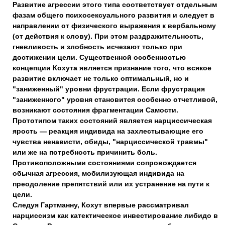
Развитие агрессии этого типа соответствует отдельным
фазам общего психосексуального развития и следует в
направлении от физического выражения к вербальному
(от действия к слову). При этом раздражительность,
гневливость и злобность исчезают только при
достижении цели. Существенной особенностью
концепции Кохута является признание того, что всякое
развитие включает не только оптимальный, но и
"заниженный" уровни фрустрации. Если фрустрация
"заниженного" уровня становится особенно отчетливой,
возникают состояния фрагментации Самости.
Прототипом таких состояний является нарциссическая
ярость — реакция индивида на захлестывающие его
чувства ненависти, обиды, "нарциссической травмы"
или же на потребность причинить боль.
Противоположными состояниями сопровождается
обычная агрессия, мобилизующая индивида на
преодоление препятствий или их устранение на пути к
цели.
Следуя Гартманну, Кохут впервые рассматривал
нарциссизм как катектическое инвестирование либидо в