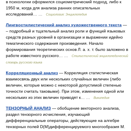
в психологии оформился социометрический подход, либо к
1950 м, когда для анализа ранних описательных
исследований… …
Социология: Энциклопедия
Лингвостилистический анализ художественного текста
—
– подробный и тщательный анализ роли и функций языковых
средств разных уровней в организации и выражении идейно
тематического содержания произведения. Начало
формирования теоретических основ Л. а. х. т. было заложено в
работе известного русского… …
Стилистический энциклопедический
словарь русского языка
Корреляционный анализ
— Корреляция статистическая
взаимосвязь двух или нескольких случайных величин (либо
величин, которые можно с некоторой допустимой степенью
точности считать таковыми). При этом, изменения одной или
нескольких из этих величин приводят к… …
Википедия
ТЕНЗОРНЫЙ АНАЛИЗ
— обобщение векторного анализа,
раздел тензорного исчисления, изучающий
дифференциальные операторы, действующие на алгебре
тензорных полей D(М)дифференцируемого многообразия М.