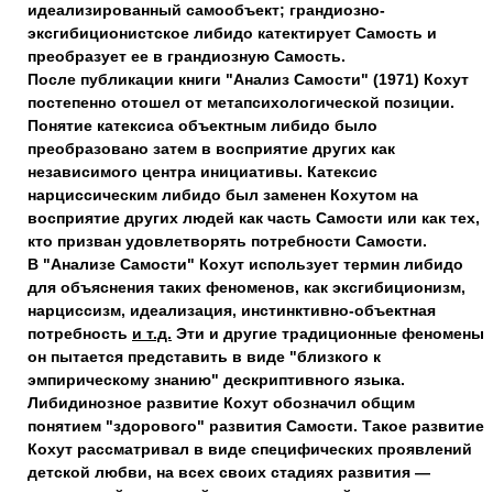
идеализированный самообъект; грандиозно-
эксгибиционистское либидо катектирует Самость и
преобразует ее в грандиозную Самость.
После публикации книги "Анализ Самости" (1971) Кохут
постепенно отошел от метапсихологической позиции.
Понятие катексиса объектным либидо было
преобразовано затем в восприятие других как
независимого центра инициативы. Катексис
нарциссическим либидо был заменен Кохутом на
восприятие других людей как часть Самости или как тех,
кто призван удовлетворять потребности Самости.
В "Анализе Самости" Кохут использует термин либидо
для объяснения таких феноменов, как эксгибиционизм,
нарциссизм, идеализация, инстинктивно-объектная
потребность
и т.д.
Эти и другие традиционные феномены
он пытается представить в виде "близкого к
эмпирическому знанию" дескриптивного языка.
Либидинозное развитие Кохут обозначил общим
понятием "здорового" развития Самости. Такое развитие
Кохут рассматривал в виде специфических проявлений
детской любви, на всех своих стадиях развития —