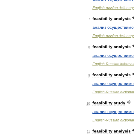
English
-
russian
dctionary
feasibility
analysis
7
анализ
осуществимо
English
-
russian
dctionary
feasibility
analysis
8
анализ
осуществимо
English
-
Russian
informat
feasibility
analysis
9
анализ
осуществимо
English
-
Russian
dictiona
feasibility
study
10
анализ
осуществимо
English
-
Russian
dictiona
feasibility
analysis
11