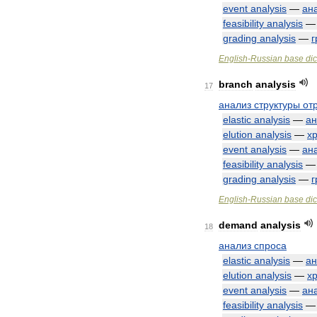
event
analysis
—
ан
feasibility
analysis
grading
analysis
—
г
English
-
Russian
base
dic
branch
analysis
17
анализ
структуры
от
elastic
analysis
—
ан
elution
analysis
—
х
event
analysis
—
ан
feasibility
analysis
grading
analysis
—
г
English
-
Russian
base
dic
demand
analysis
18
анализ
спроса
elastic
analysis
—
ан
elution
analysis
—
х
event
analysis
—
ан
feasibility
analysis