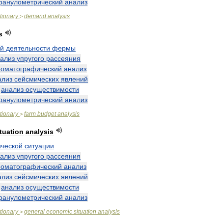
ранулометрический
анализ
tionary
demand
analysis
>
s
ой
деятельности
фермы
ализ
упругого
рассеяния
роматографический
анализ
ализ
сейсмических
явлений
—
анализ
осуществимости
ранулометрический
анализ
tionary
farm
budget
analysis
>
ituation
analysis
ческой
ситуации
ализ
упругого
рассеяния
роматографический
анализ
ализ
сейсмических
явлений
—
анализ
осуществимости
ранулометрический
анализ
tionary
general
economic
situation
analysis
>