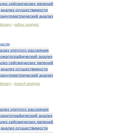
ализ
сейсмических
явлений
—
анализ
осуществимости
ранулометрический
анализ
tionary
adhoc
analysis
>
расли
ализ
упругого
рассеяния
роматографический
анализ
ализ
сейсмических
явлений
—
анализ
осуществимости
ранулометрический
анализ
tionary
branch
analysis
>
ализ
упругого
рассеяния
роматографический
анализ
ализ
сейсмических
явлений
—
анализ
осуществимости