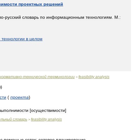
вимости
проектных
решений
ло
-
русский
словарь
по
информационным
технологиям
.
М
.
:
]
е
технологии
в
целом
нормативно
-
технической
терминологии
feasibility
analysis
>
сти
(
проекта
)
выполнимости
[
осуществимости
]
ельный
словарь
feasibility
analysis
>
с
помощью
сеток
;
сетевое
планирование