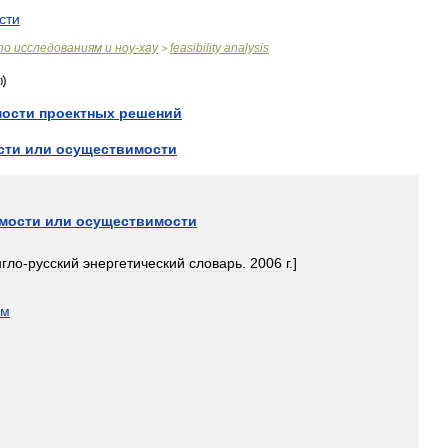
сти
по
исследованиям
и
ноу
-
хау
feasibility
analysis
>
мости
проектных
решений
сти
или
осуществимости
мости
или
осуществимости
нгло
-
русский
энергетический
словарь
.
2006
г
.]
ом