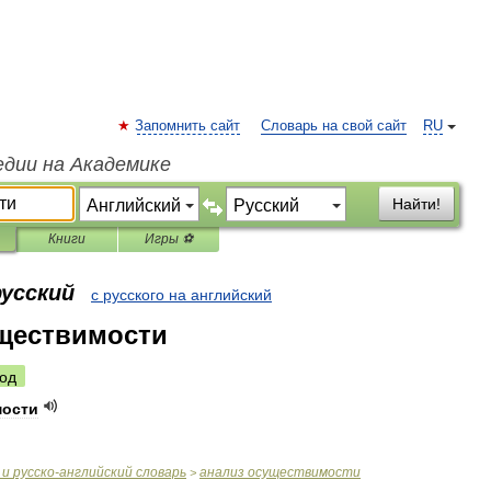
Запомнить сайт
Словарь на свой сайт
RU
едии на Академике
Найти!
Книги
Игры ⚽
русский
с русского на английский
уществимости
од
мости
и
русско
-
английский
словарь
анализ
осуществимости
>