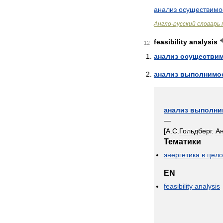
анализ
осуществимо
Англо
-
русский
словарь
feasibility
analysis
12
анализ
осуществи
анализ
выполнимо
анализ
выполни
—
[
А
.
С
.
Гольдберг
.
А
Тематики
энергетика
в
цел
EN
feasibility
analysis