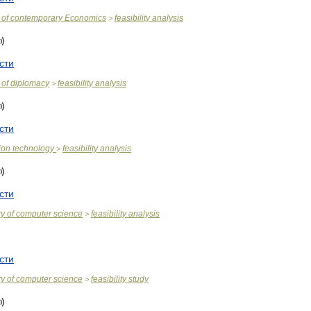
of
contemporary
Economics
feasibility
analysis
>
сти
of
diplomacy
feasibility
analysis
>
сти
ion
technology
feasibility
analysis
>
сти
ry
of
computer
science
feasibility
analysis
>
сти
ry
of
computer
science
feasibility
study
>