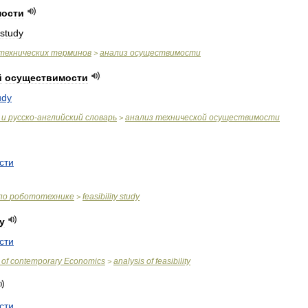
мости
study
технических
терминов
анализ
осуществимости
>
й
осуществимости
udy
и
русско
-
английский
словарь
анализ
технической
осуществимости
>
сти
по
робототехнике
feasibility
study
>
ty
сти
of
contemporary
Economics
analysis
of
feasibility
>
сти