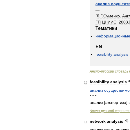
анализ
осущест
—
[
Л
.
Г
.
Суменко
.
Анг
ГП
ЦНИИС
,
2003
.
Тематики
информационны
EN
feasibility
analysis
Англо
-
русский
словарь
feasibility
analysis
13
анализ
осуществимо
* * *
анализ
[
экспертиза
]
Англо
-
русский
строит
network
analysis
14
анализ
схем
;
анализ