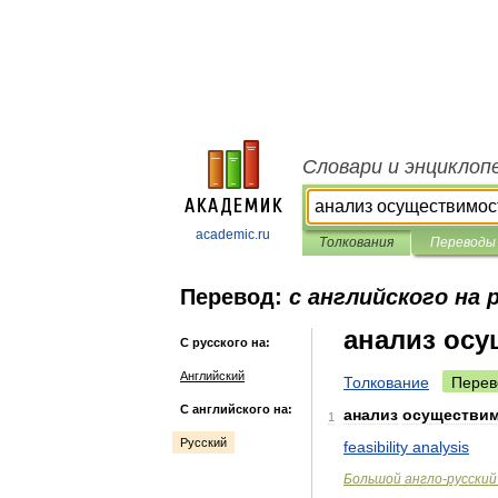
Словари и энциклоп
academic.ru
Толкования
Переводы
Перевод:
с английского на 
анализ ос
С русского на:
Английский
Толкование
Перев
С английского на:
анализ
осуществи
1
Русский
feasibility
analysis
Большой
англо
-
русский