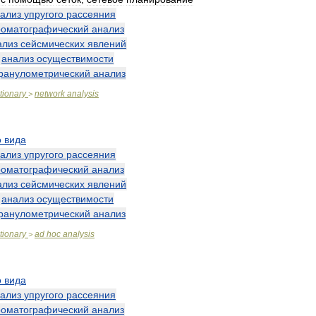
ализ
упругого
рассеяния
роматографический
анализ
ализ
сейсмических
явлений
—
анализ
осуществимости
ранулометрический
анализ
tionary
network
analysis
>
о
вида
ализ
упругого
рассеяния
роматографический
анализ
ализ
сейсмических
явлений
—
анализ
осуществимости
ранулометрический
анализ
tionary
ad
hoc
analysis
>
о
вида
ализ
упругого
рассеяния
роматографический
анализ