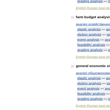
grading
analysis
—
г
English
-
Russian
base
dic
farm
budget
analysi
19
анализ
хозяйственн
elastic
analysis
—
ан
elution
analysis
—
х
event
analysis
—
ан
feasibility
analysis
grading
analysis
—
г
English
-
Russian
base
dic
general
economic
s
20
анализ
общеэкономи
elastic
analysis
—
ан
elution
analysis
—
х
event
analysis
—
ан
feasibility
analysis
grading
analysis
—
г
English
-
Russian
base
dic