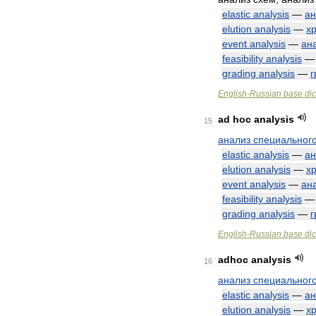
elastic
analysis
—
ан
elution
analysis
—
х
event
analysis
—
ан
feasibility
analysis
grading
analysis
—
г
English
-
Russian
base
dic
ad
hoc
analysis
15
анализ
специальног
elastic
analysis
—
ан
elution
analysis
—
х
event
analysis
—
ан
feasibility
analysis
grading
analysis
—
г
English
-
Russian
base
dic
adhoc
analysis
16
анализ
специальног
elastic
analysis
—
ан
elution
analysis
—
х