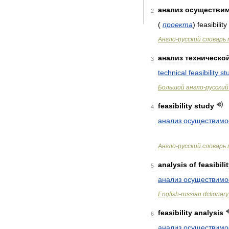
анализ
осуществи
2
(
проекта
)
feasibility
Англо
-
русский
словарь
анализ
техническо
3
technical
feasibility
st
Большой
англо
-
русский
feasibility
study
4
анализ
осуществимо
Англо
-
русский
словарь
analysis
of
feasibili
5
анализ
осуществимо
English
-
russian
dctionary
feasibility
analysis
6
анализ
осуществимо