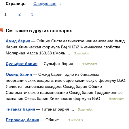
Страницы
Следующая
→
1
2
3
См. также в других словарях:
Амид бария
— Общие Систематическое наименование Амид
бария Химическая формула Ba(NH2)2 Физические свойства
Молярная масса 169,38 г/моль …
Википедия
Сульфат бария
— Сульфат бария …
Википедия
Оксид бария
— Оксид бария одно из бинарных
неорганических веществ, имеющее химическую формулу BaO.
Является основным оксидом. Оксид бария Общие
Систематическое наименование Оксид бария Традиционные
названия Окись бария Химическая формула BaO …
Википедия
Титанат бария
— Титанат бария …
Википедия
Пероксид бария
— Общие …
Википедия