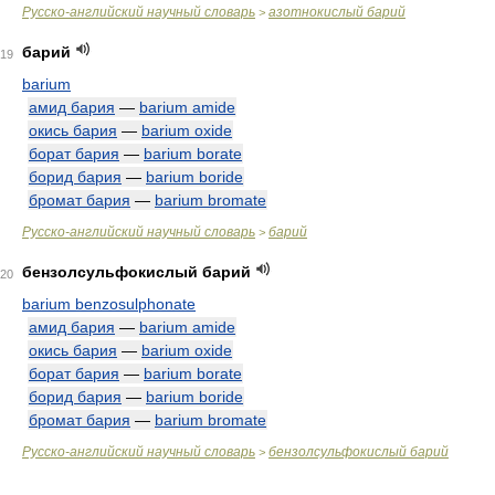
Русско-английский научный словарь
азотнокислый барий
>
барий
19
barium
амид бария
—
barium amide
окись бария
—
barium oxide
борат бария
—
barium borate
борид бария
—
barium boride
бромат бария
—
barium bromate
Русско-английский научный словарь
барий
>
бензолсульфокислый барий
20
barium benzosulphonate
амид бария
—
barium amide
окись бария
—
barium oxide
борат бария
—
barium borate
борид бария
—
barium boride
бромат бария
—
barium bromate
Русско-английский научный словарь
бензолсульфокислый барий
>