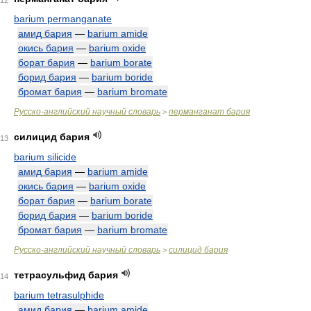
12
barium permanganate
амид бария
—
barium amide
окись бария
—
barium oxide
борат бария
—
barium borate
борид бария
—
barium boride
бромат бария
—
barium bromate
Русско-английский научный словарь
перманганат бария
>
силицид бария
13
barium silicide
амид бария
—
barium amide
окись бария
—
barium oxide
борат бария
—
barium borate
борид бария
—
barium boride
бромат бария
—
barium bromate
Русско-английский научный словарь
силицид бария
>
тетрасульфид бария
14
barium tetrasulphide
амид бария
—
barium amide