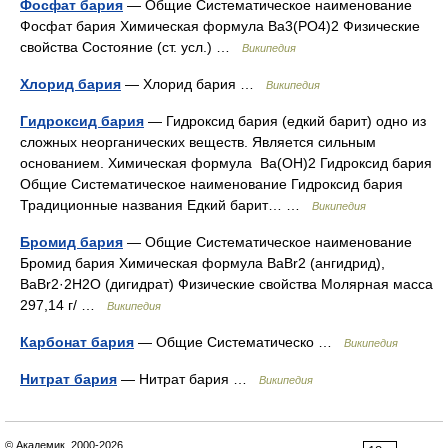
Фосфат бария
— Общие Систематическое наименование
Фосфат бария Химическая формула Ba3(PO4)2 Физические
свойства Состояние (ст. усл.) …
Википедия
Хлорид бария
— Хлорид бария …
Википедия
Гидроксид бария
— Гидроксид бария (едкий барит) одно из
сложных неорганических веществ. Является сильным
основанием. Химическая формула Ba(OH)2 Гидроксид бария
Общие Систематическое наименование Гидроксид бария
Традиционные названия Едкий барит… …
Википедия
Бромид бария
— Общие Систематическое наименование
Бромид бария Химическая формула BaBr2 (ангидрид),
BaBr2·2H2O (дигидрат) Физические свойства Молярная масса
297,14 г/ …
Википедия
Карбонат бария
— Общие Систематическо …
Википедия
Нитрат бария
— Нитрат бария …
Википедия
© Академик, 2000-2026