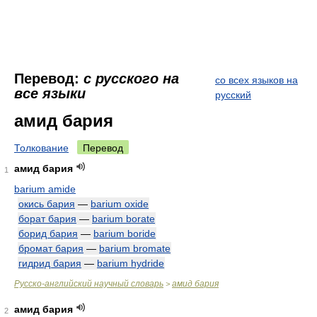
Перевод:
с русского на
со всех языков на
все языки
русский
амид бария
Толкование
Перевод
амид бария
1
barium amide
окись бария
—
barium oxide
борат бария
—
barium borate
борид бария
—
barium boride
бромат бария
—
barium bromate
гидрид бария
—
barium hydride
Русско-английский научный словарь
амид бария
>
амид бария
2