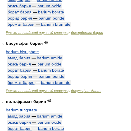
окись бария
—
barium oxide
борат бария
—
barium borate
борид бария
—
barium boride
бромат бария
—
barium bromate
Русско-английский научный словарь
бикарбонат бария
>
бисульфат бария
6
barium bisulphate
амид бария
—
barium amide
окись бария
—
barium oxide
борат бария
—
barium borate
борид бария
—
barium boride
бромат бария
—
barium bromate
Русско-английский научный словарь
бисульфат бария
>
вольфрамат бария
7
barium tungstate
амид бария
—
barium amide
окись бария
—
barium oxide
борат бария
—
barium borate