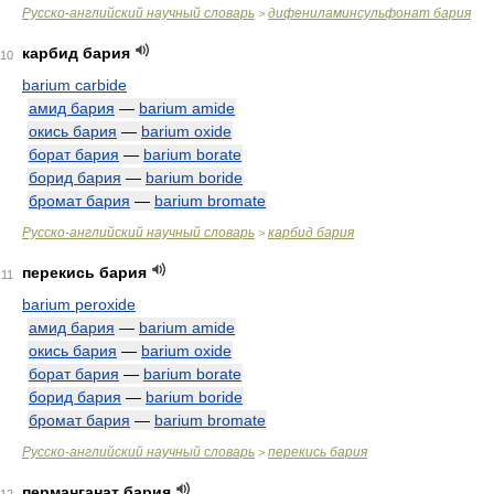
Русско-английский научный словарь
дифениламинсульфонат бария
>
карбид бария
10
barium carbide
амид бария
—
barium amide
окись бария
—
barium oxide
борат бария
—
barium borate
борид бария
—
barium boride
бромат бария
—
barium bromate
Русско-английский научный словарь
карбид бария
>
перекись бария
11
barium peroxide
амид бария
—
barium amide
окись бария
—
barium oxide
борат бария
—
barium borate
борид бария
—
barium boride
бромат бария
—
barium bromate
Русско-английский научный словарь
перекись бария
>
перманганат бария