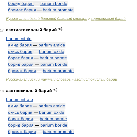
борид бария
—
barium boride
бромат бария
—
barium bromate
Русско-английский большой базовый словарь
сернокислый барий
>
азотистокислый барий
17
barium nitrite
амид бария
—
barium amide
окись бария
—
barium oxide
борат бария
—
barium borate
борид бария
—
barium boride
бромат бария
—
barium bromate
Русско-английский научный словарь
азотистокислый барий
>
азотнокислый барий
18
barium nitrate
амид бария
—
barium amide
окись бария
—
barium oxide
борат бария
—
barium borate
борид бария
—
barium boride
бромат бария
—
barium bromate