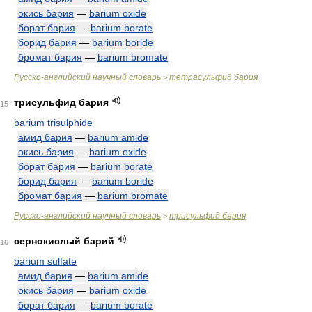
окись бария
—
barium oxide
борат бария
—
barium borate
борид бария
—
barium boride
бромат бария
—
barium bromate
Русско-английский научный словарь
тетрасульфид бария
>
трисульфид бария
15
barium trisulphide
амид бария
—
barium amide
окись бария
—
barium oxide
борат бария
—
barium borate
борид бария
—
barium boride
бромат бария
—
barium bromate
Русско-английский научный словарь
трисульфид бария
>
сернокислый барий
16
barium sulfate
амид бария
—
barium amide
окись бария
—
barium oxide
борат бария
—
barium borate