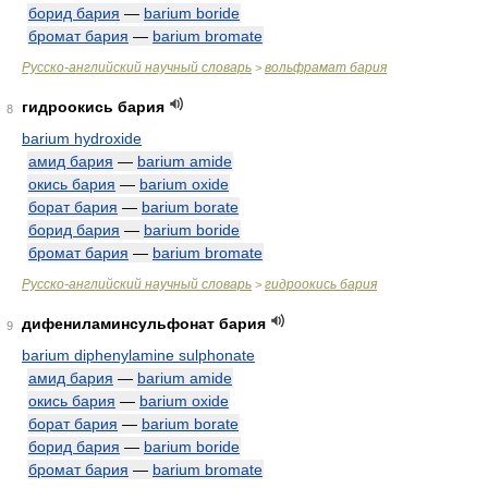
борид бария
—
barium boride
бромат бария
—
barium bromate
Русско-английский научный словарь
вольфрамат бария
>
гидроокись бария
8
barium hydroxide
амид бария
—
barium amide
окись бария
—
barium oxide
борат бария
—
barium borate
борид бария
—
barium boride
бромат бария
—
barium bromate
Русско-английский научный словарь
гидроокись бария
>
дифениламинсульфонат бария
9
barium diphenylamine sulphonate
амид бария
—
barium amide
окись бария
—
barium oxide
борат бария
—
barium borate
борид бария
—
barium boride
бромат бария
—
barium bromate