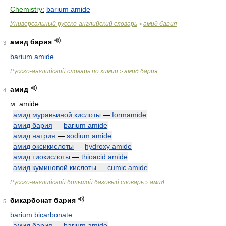
Chemistry:
barium amide
Универсальный русско-английский словарь
амид бария
>
амид бария
3
barium amide
Русско-английский словарь по химии
амид бария
>
амид
4
м.
amide
амид муравьиной кислоты
—
formamide
амид бария
—
barium amide
амид натрия
—
sodium amide
амид оксикислоты
—
hydroxy amide
амид тиокислоты
—
thioacid amide
амид куминовой кислоты
—
cumic amide
Русско-английский большой базовый словарь
амид
>
бикарбонат бария
5
barium bicarbonate
амид бария
—
barium amide