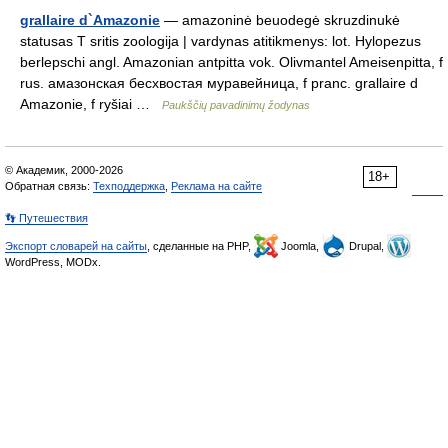
grallaire d`Amazonie
— amazoninė beuodegė skruzdinukė
statusas T sritis zoologija | vardynas atitikmenys: lot. Hylopezus
berlepschi angl. Amazonian antpitta vok. Olivmantel Ameisenpitta, f
rus. амазонская бесхвостая муравейница, f pranc. grallaire d
Amazonie, f ryšiai …
Paukščių pavadinimų žodynas
© Академик, 2000-2026
18+
Обратная связь:
Техподдержка
,
Реклама на сайте
👣 Путешествия
Экспорт словарей на сайты
, сделанные на PHP,
Joomla,
Drupal,
WordPress, MODx.