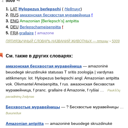
5009
4
1.
LAT
Hylopezus berlepschi
(
Hellmayr
)
2.
RUS
амазонская бесхвостая муравейница
f
3.
ENG
Amazonian [Berlepsch’s] antpitta
4.
DEU
Berlepschameisenpitta
f
5.
FRA
grallaire
f
amazone
ПЯТИЯЗЫЧНЫЙ СЛОВАРЬ НАЗВАНИЙ ЖИВОТНЫХ — птицы
5009
>
См. также в других словарях:
амазонская бесхвостая муравейница
— amazoninė
beuodegė skruzdinukė statusas T sritis zoologija | vardynas
atitikmenys: lot. Hylopezus berlepschi angl. Amazonian antpitta
vok. Olivmantel Ameisenpitta, f rus. амазонская бесхвостая
муравейница, f pranc. grallaire d Amazonie, f ryšiai …
Paukščių
pavadinimų žodynas
Бесхвостые муравейницы
— ? Бесхвостые муравейницы …
Википедия
Amazonian antpitta
— amazoninė beuodegė skruzdinukė