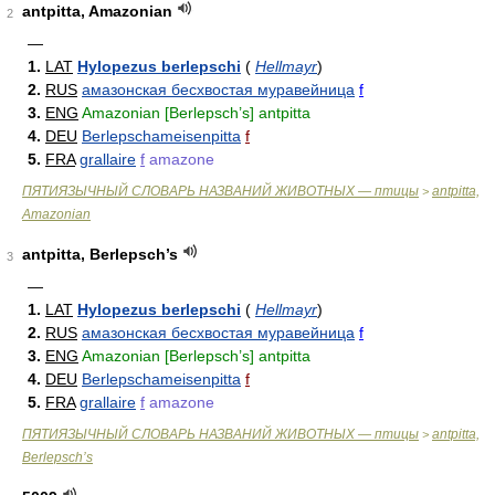
antpitta, Amazonian
2
—
1.
LAT
Hylopezus berlepschi
(
Hellmayr
)
2.
RUS
амазонская бесхвостая муравейница
f
3.
ENG
Amazonian [Berlepsch’s] antpitta
4.
DEU
Berlepschameisenpitta
f
5.
FRA
grallaire
f
amazone
ПЯТИЯЗЫЧНЫЙ СЛОВАРЬ НАЗВАНИЙ ЖИВОТНЫХ — птицы
antpitta,
>
Amazonian
antpitta, Berlepsch’s
3
—
1.
LAT
Hylopezus berlepschi
(
Hellmayr
)
2.
RUS
амазонская бесхвостая муравейница
f
3.
ENG
Amazonian [Berlepsch’s] antpitta
4.
DEU
Berlepschameisenpitta
f
5.
FRA
grallaire
f
amazone
ПЯТИЯЗЫЧНЫЙ СЛОВАРЬ НАЗВАНИЙ ЖИВОТНЫХ — птицы
antpitta,
>
Berlepsch’s