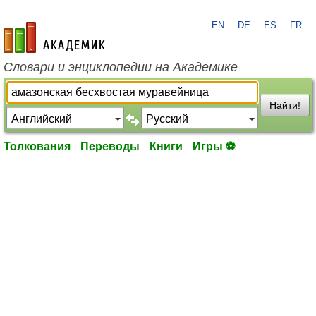
EN
DE
ES
FR
academic.ru
Словари и энциклопедии на Академике
Найти!
Толкования
Переводы
Книги
Игры ⚽