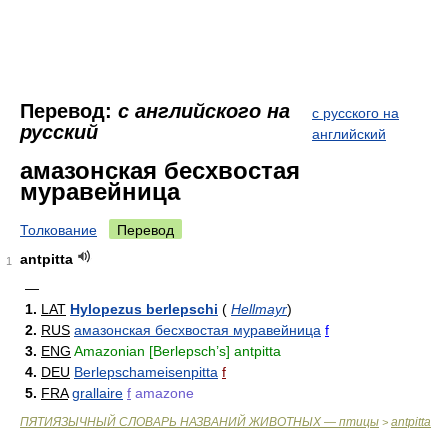
Перевод:
с английского на
с русского на
русский
английский
амазонская бесхвостая
муравейница
Толкование
Перевод
antpitta
1
—
1.
LAT
Hylopezus berlepschi
(
Hellmayr
)
2.
RUS
амазонская бесхвостая муравейница
f
3.
ENG
Amazonian [Berlepsch’s] antpitta
4.
DEU
Berlepschameisenpitta
f
5.
FRA
grallaire
f
amazone
ПЯТИЯЗЫЧНЫЙ СЛОВАРЬ НАЗВАНИЙ ЖИВОТНЫХ — птицы
antpitta
>