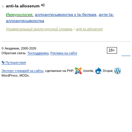
anti-Ia alloserum
3
Иммунология:
аллоантисыворотка к Ia-белкам
,
анти-Ia-
аллоантисыворотка
Универсальный англо-русский словарь
anti-Ia alloserum
>
© Академик, 2000-2026
18+
Обратная связь:
Техподдержка
,
Реклама на сайте
👣 Путешествия
Экспорт словарей на сайты
, сделанные на PHP,
Joomla,
Drupal,
WordPress, MODx.