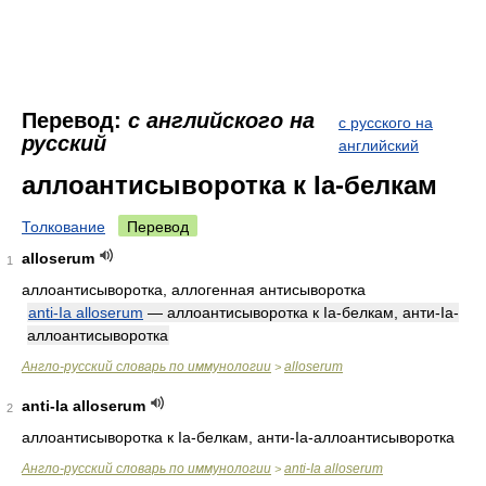
Перевод:
с английского на
с русского на
русский
английский
аллоантисыворотка к Ia-белкам
Толкование
Перевод
alloserum
1
аллоантисыворотка, аллогенная антисыворотка
anti-Ia alloserum
— аллоантисыворотка к Ia-белкам, анти-Ia-
аллоантисыворотка
Англо-русский словарь по иммунологии
alloserum
>
anti-Ia alloserum
2
аллоантисыворотка к Ia-белкам, анти-Ia-аллоантисыворотка
Англо-русский словарь по иммунологии
anti-Ia alloserum
>