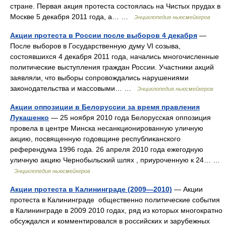
стране. Первая акция протеста состоялась на Чистых прудах в
Москве 5 декабря 2011 года, а… …
Энциклопедия ньюсмейкеров
Акции протеста в России после выборов 4 декабря
—
После выборов в Государственную думу VI созыва,
состоявшихся 4 декабря 2011 года, начались многочисленные
политические выступления граждан России. Участники акций
заявляли, что выборы сопровождались нарушениями
законодательства и массовыми… …
Энциклопедия ньюсмейкеров
Акции оппозиции в Белоруссии за время правления
Лукашенко
— 25 ноября 2010 года Белорусская оппозиция
провела в центре Минска несанкционированную уличную
акцию, посвященную годовщине республиканского
референдума 1996 года. 26 апреля 2010 года ежегодную
уличную акцию Чернобыльский шлях , приуроченную к 24… …
Энциклопедия ньюсмейкеров
Акции протеста в Калининграде (2009—2010)
— Акции
протеста в Калининграде общественно политические события
в Калининграде в 2009 2010 годах, ряд из которых многократно
обсуждался и комментировался в российских и зарубежных