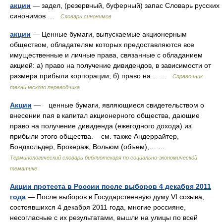
акции
— задел, (резервный, буферный) запас Словарь русских
синонимов …
Словарь синонимов
акции
— Ценные бумаги, выпускаемые акционерным
обществом, обладателям которых предоставляются все
имущественные и личные права, связанные с обладанием
акцией: а) право на получение дивидендов, в зависимости от
размера прибыли корпорации; б) право на… …
Справочник
технического переводчика
Акции
— ценные бумаги, являющиеся свидетельством о
внесении пая в капитал акционерного общества, дающие
право на получение дивиденда (ежегодного дохода) из
прибыли этого общества. см. также Андеррайтер,
Бондхольдер, Брокераж, Вольюм (объем),… …
Терминологический словарь библиотекаря по социально-экономической
тематике
Акции протеста в России после выборов 4 декабря 2011
года
— После выборов в Государственную думу VI созыва,
состоявшихся 4 декабря 2011 года, многие россияне,
несогласные с их результатами, вышли на улицы по всей