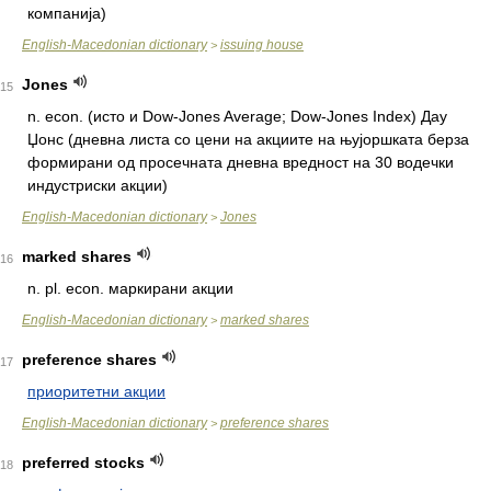
компанија)
English-Macedonian dictionary
issuing house
>
Jones
15
n.
econ. (исто и Dow-Jones Average; Dow-Jones Index) Дау
Џонс (дневна листа со цени на акциите на њујоршката берза
формирани од просечната дневна вредност на 30 водечки
индустриски акции)
English-Macedonian dictionary
Jones
>
marked shares
16
n.
pl. econ. маркирани акции
English-Macedonian dictionary
marked shares
>
preference shares
17
приоритетни акции
English-Macedonian dictionary
preference shares
>
preferred stocks
18