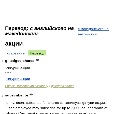
Перевод:
с английского на
с македонского на
македонский
английский
акции
Толкование
Перевод
giltedged shares
1
сигурни акции
* * *
сигурни акции
English-Macedonian dictionary
giltedged shares
>
subscribe for
2
phr.v.
econ. subscribe for shares се запишува да купи акции:
Each employee may subscribe for up to 2,000 pounds worth of
shares Секој вработен може да се пријави за акции во