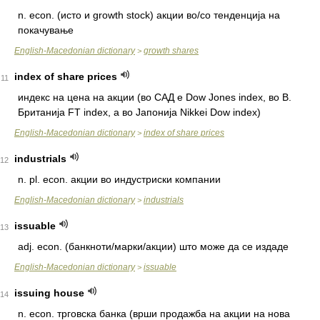
n.
econ. (исто и growth stock) акции во/со тенденција на
покачување
English-Macedonian dictionary
growth shares
>
index of share prices
11
индекс на цена на акции (во САД е Dow Jones index, во В.
Британија FT index, а во Jапонија Nikkei Dow index)
English-Macedonian dictionary
index of share prices
>
industrials
12
n.
pl. econ. акции во индустриски компании
English-Macedonian dictionary
industrials
>
issuable
13
adj.
econ. (банкноти/марки/акции) што може да се издаде
English-Macedonian dictionary
issuable
>
issuing house
14
n.
econ. трговска банка (врши продажба на акции на нова