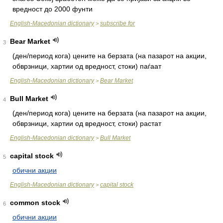
вредност до 2000 фунти
English-Macedonian dictionary
subscribe for
>
Bear Market
3
(ден/период кога) цените на берзата (на пазарот на акции,
обврзници, хартии од вредност, стоки) паѓаат
English-Macedonian dictionary
Bear Market
>
Bull Market
4
(ден/период кога) цените на берзата (на пазарот на акции,
обврзници, хартии од вредност, стоки) растат
English-Macedonian dictionary
Bull Market
>
capital stock
5
обични акции
English-Macedonian dictionary
capital stock
>
common stock
6
обични акции