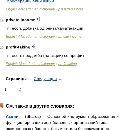
преференцијални акции
English-Macedonian dictionary
preferred stocks
>
private income
19
n.
econ. добивка од рента/камата/акции
English-Macedonian dictionary
private income
>
profit-taking
20
n.
econ. продажба (на акции) со профит
English-Macedonian dictionary
profit-taking
>
Страницы
Следующая
→
1
2
См. также в других словарях:
Акции
— (Shares) — Основной инструмент образования и
функционирования хозяйственных организаций типа
акционерных обществ. Документ или бездокументное