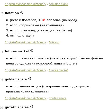
English-Macedonian dictionary
common stock
>
flotation
7
n.
(исто и floatation) 1.
lit.
пловење (на брод)
2. econ. формирање (на компанија)
3. econ. прва понуда на акции (на берза)
4. min. флотација
English-Macedonian dictionary
flotation
>
futures market
8
n.
econ. пазар на фјучерси (пазар на акции/стоки по фиксна
цена со одложена испорака), види и future 2
English-Macedonian dictionary
futures market
>
golden share
9
n.
econ. златна акција (контролен пакет од акции, во
приватизирана компанија)
English-Macedonian dictionary
golden share
>
growth shares
10