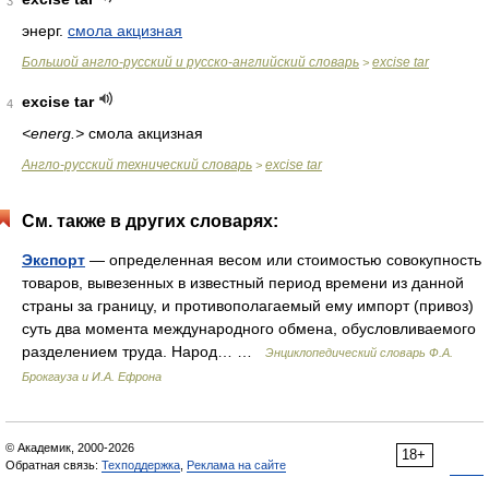
3
энерг.
смола акцизная
Большой англо-русский и русско-английский словарь
excise tar
>
excise tar
4
<energ.>
смола акцизная
Англо-русский технический словарь
excise tar
>
См. также в других словарях:
Экспорт
— определенная весом или стоимостью совокупность
товаров, вывезенных в известный период времени из данной
страны за границу, и противополагаемый ему импорт (привоз)
суть два момента международного обмена, обусловливаемого
разделением труда. Народ… …
Энциклопедический словарь Ф.А.
Брокгауза и И.А. Ефрона
© Академик, 2000-2026
18+
Обратная связь:
Техподдержка
,
Реклама на сайте