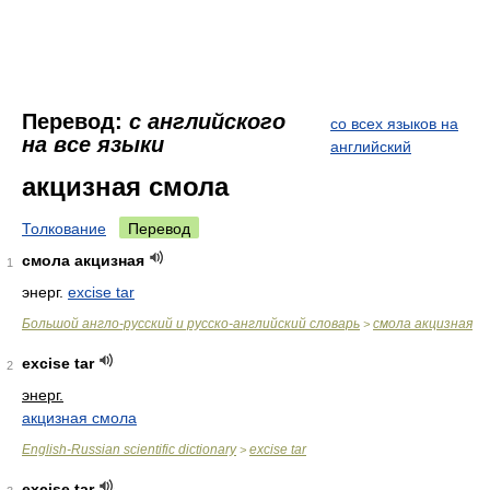
Перевод:
с английского
со всех языков на
на все языки
английский
акцизная смола
Толкование
Перевод
смола акцизная
1
энерг.
excise tar
Большой англо-русский и русско-английский словарь
смола акцизная
>
excise tar
2
энерг.
акцизная смола
English-Russian scientific dictionary
excise tar
>
excise tar