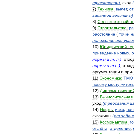
траектории
)
,
сход
(
7
)
Техника:
вылет
,
от
заданной
величины
)
8
)
Сельское
хозяйств
9
)
Строительство:
ра
расстояние
(
точки
н
положения
или
усло
10
)
Юридический
те
приведение
новых
,
о
нормы
и
т
.
п
.)
,
отхо
нормы
и
т
.
п
.)
,
отход
аргументации
и
при
-
11
)
Экономика:
ТМО
новому
месту
житель
12
)
Дипломатически
13
)
Вычислительная
уход
(
требования
и
14
)
Нефть:
исходная
скважины
(
от
задан
15
)
Космонавтика:
г
отсчёта
,
отделение
,