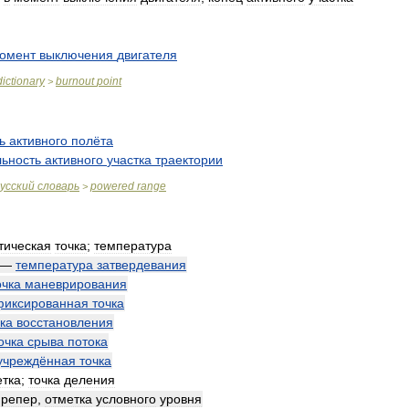
омент
выключения
двигателя
dictionary
burnout
point
>
ь
активного
полёта
льность
активного
участка
траектории
усский
словарь
powered
range
>
тическая
точка
;
температура
—
температура
затвердевания
очка
маневрирования
фиксированная
точка
ка
восстановления
очка
срыва
потока
учреждённая
точка
етка
;
точка
деления
—
репер
,
отметка
условного
уровня