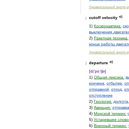
Универсальный
англо
-
р
cutoff
velocity
2
1
)
Космонавтика:
ско
выключения
двигате
2
)
Ракетная
техника:
конце
работы
двигат
Универсальный
англо
-
р
departure
3
[
dɪ
'
pɑːtʃə
]
1
)
Общая
лексика:
в
кончина
,
отбытие
,
от
отправной
,
отход
,
от
отступление
2
)
Геология:
долгота
3
)
Авиация:
отправк
4
)
Морской
термин:
5
)
Устаревшее
слово
6
)
Военный
термин: