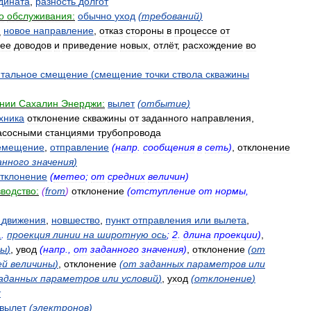
дината
,
разность
долгот
о
обслуживания:
обычно
уход
(
требований
)
:
новое
направление
,
отказ
стороны
в
процессе
от
ее
доводов
и
приведение
новых
,
отлёт
,
расхождение
во
нтальное
смещение
(
смещение
точки
ствола
скважины
нии
Сахалин
Энерджи:
вылет
(
отбытие
)
хника
отклонение
скважины
от
заданного
направления
,
асосными
станциями
трубопровода
емещение
,
отправление
(
напр
.
сообщения
в
сеть
)
,
отклонение
анного
значения
)
тклонение
(
метео
;
от
средних
величин
)
водство:
(
from
)
отклонение
(
отступление
от
нормы
,
движения
,
новшество
,
пункт
отправления
или
вылета
,
1
.
проекция
линии
на
широтную
ось
;
2
.
длина
проекции
)
,
ны
)
,
увод
(
напр
.,
от
заданного
значения
)
,
отклонение
(
от
ей
величины
)
,
отклонение
(
от
заданных
параметров
или
аданных
параметров
или
условий
)
,
уход
(
отклонение
)
т
вылет
(
электронов
)