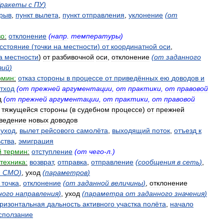
ракеты
с
ПУ
)
рыв
,
пункт
вылета
,
пункт
отправления
,
уклонение
(
от
о:
отклонение
(
напр
.
температуры
)
сстояние
(
точки
на
местности
)
от
координатной
оси
,
а
местности
)
от
разбивочной
оси
,
отклонение
(
от
заданного
вий
)
рмин:
отказ
стороны
в
процессе
от
приведённых
ею
доводов
и
тход
(
от
прежней
аргументации
,
от
практики
,
от
правовой
д
(
от
прежней
аргументации
,
от
практики
,
от
правовой
тяжущейся
стороны
(
в
судебном
процессе
)
от
прежней
ведение
новых
доводов
уход
,
вылет
рейсового
самолёта
,
выходящий
поток
,
отъезд
к
ства
,
эмиграция
й
термин:
отступление
(
от
чего
-
л
.)
техника:
возврат
,
отправка
,
отправление
(
сообщения
в
сеть
)
,
з
СМО
)
,
уход
(
параметров
)
точка
,
отклонение
(
от
заданной
величины
)
,
отклонение
ного
направления
)
,
уход
(
параметра
от
заданного
значения
)
оризонтальная
дальность
активного
участка
полёта
,
начало
сползание