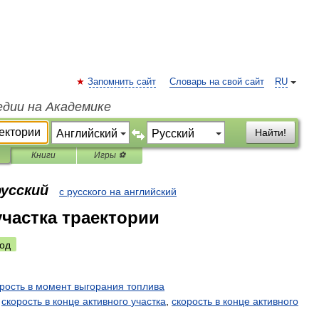
Запомнить сайт
Словарь на свой сайт
RU
едии на Академике
Найти!
Книги
Игры ⚽
русский
с русского на английский
участка траектории
од
рость
в
момент
выгорания
топлива
скорость
в
конце
активного
участка
,
скорость
в
конце
активного