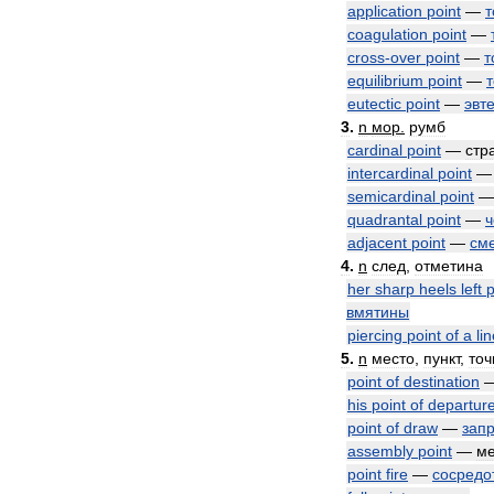
application
point
—
т
coagulation
point
—
cross
-
over
point
—
т
equilibrium
point
—
т
eutectic
point
—
эвт
3
.
n
мор
.
румб
cardinal
point
—
стр
intercardinal
point
semicardinal
point
quadrantal
point
—
ч
adjacent
point
—
см
4
.
n
след
,
отметина
her
sharp
heels
left
p
вмятины
piercing
point
of
a
li
5
.
n
место
,
пункт
,
точ
point
of
destination
his
point
of
departur
point
of
draw
—
зап
assembly
point
—
ме
point
fire
—
сосредо