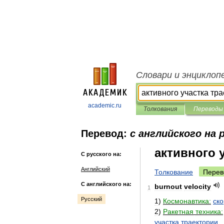
Словари и энциклоп
academic.ru
Толкования
Переводы
Перевод:
с английского на 
активного 
С русского на:
Английский
Толкование
Перев
С английского на:
burnout
velocity
1
Русский
1
)
Космонавтика:
ско
2
)
Ракетная
техника:
участка
траектории