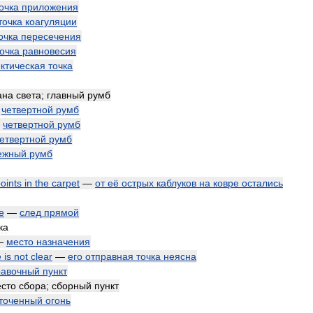
очка
приложения
точка
коагуляции
очка
пересечения
очка
равновесия
ектическая
точка
ана
света
;
главный
румб
—
четвертной
румб
—
четвертной
румб
етвертной
румб
ежный
румб
oints
in
the
carpet
—
от
её
острых
каблуков
на
ковре
остались
ne
—
след
прямой
ка
—
место
назначения
e
is
not
clear
—
его
отправная
точка
неясна
равочный
пункт
сто
сбора
;
сборный
пункт
точенный
огонь