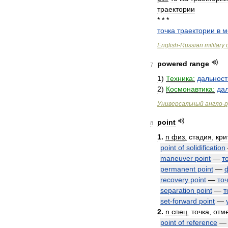
траектории
* * *
точка
траектории
в
м
English
-
Russian
military
powered
range
7
1
)
Техника:
дальност
2
)
Космонавтика:
да
Универсальный
англо
-
р
point
8
1
.
n
физ
.
стадия
,
кри
point
of
solidification
maneuver
point
—
т
permanent
point
—
recovery
point
—
точ
separation
point
—
т
set
-
forward
point
—
2
.
n
спец
.
точка
,
отм
point
of
reference