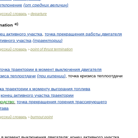
отклонение
(
от
средних
величин
)
усский
словарь
departure
>
nation
нец
активного
участка
,
точка
прекращения
работы
двигателя
тивного
участка
(
траектории
)
усский
словарь
point
of
thrust
termination
>
точка
траектории
в
момент
выключения
двигателя
зиса
теплоотдачи
(
при
кипении
)
,
точка
кризиса
теплоотдачи
ка
траектории
к
моменту
выгорания
топлива
конец
активного
участка
траектории
одство:
точка
прекращения
горения
трассирующего
тава
усский
словарь
burnout
point
>
в
момент
выключения
двигателя
;
конец
активного
участка