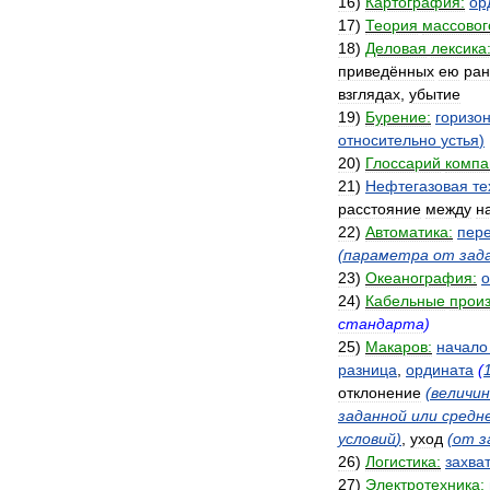
16
)
Картография:
ор
17
)
Теория
массовог
18
)
Деловая
лексика
приведённых
ею
ран
взглядах
,
убытие
19
)
Бурение:
горизо
относительно
устья
)
20
)
Глоссарий
компа
21
)
Нефтегазовая
те
расстояние
между
н
22
)
Автоматика:
пер
(
параметра
от
зад
23
)
Океанография:
о
24
)
Кабельные
произ
стандарта
)
25
)
Макаров:
начало
разница
,
ордината
(
отклонение
(
величи
заданной
или
средн
условий
)
,
уход
(
от
з
26
)
Логистика:
захва
27
)
Электротехника: