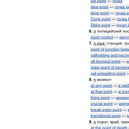
full
point
—
точка
dew
point
—
точка
р
drop
point
—
точка
Curie
point
—
точка
Didot
point
—
пункт
6
.
n
полицейский
пос
point
control
—
регу
7
.
n
разг
.
станция
;
гр
point
of
junction
bet
railholding
and
reco
all
-
burnout
point
—
к
main
point
of
penetra
rail
unloading
point
8
.
n
момент
at
any
point
—
в
люб
at
that
point
—
в
это
firing
point
—
момен
crucial
point
—
крит
break
-
even
point
—
transitional
point
—
9
.
n
порог
;
край
;
гра
at
the
point
of
death