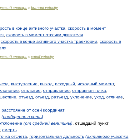
усский
словарь
burnout
velocity
>
рость
в
конце
активного
участка
,
скорость
в
момент
ля
,
скорость
в
момент
отсечки
двигателя
скорость
в
конце
активного
участка
траектории
,
скорость
в
еля
усский
словарь
cutoff
velocity
>
ыезд
,
выступление
,
выход
,
исходный
,
исходный
момент
,
клонение
,
отплытие
,
отправление
,
отправная
точка
,
шествие
,
отъезд
,
отьезд
,
разъезд
,
уклонение
,
уход
,
отличие
,
,
расстояние
от
осей
координат
а
(
сообщения
в
сеть
)
отклонение
(
от
средней
величины
)
,
отшедший
пункт
:
смерть
точка
отсчёта
,
горизонтальная
дальность
(
активного
участка