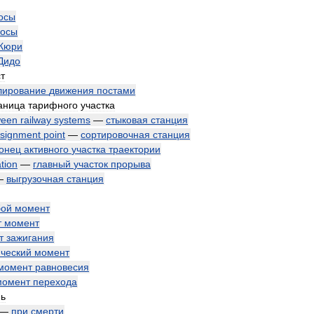
осы
росы
Кюри
Дидо
т
лирование
движения
постами
аница
тарифного
участка
ween
railway
systems
—
стыковая
станция
nsignment
point
—
сортировочная
станция
онец
активного
участка
траектории
tion
—
главный
участок
прорыва
—
выгрузочная
станция
ой
момент
т
момент
т
зажигания
ический
момент
момент
равновесия
момент
перехода
нь
—
при
смерти