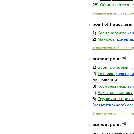
28
)
Общая
лексика:
Универсальный
англо
-
р
point
of
thrust
termi
4
1
)
Космонавтика:
ко
2
)
Макаров:
конец
ак
Универсальный
англо
-
р
burnout
point
5
1
)
Военный
термин:
2
)
Техника:
точка
кри
при
кипении
3
)
Космонавтика:
точ
4
)
Ракетная
техника:
5
)
Оружейное
произв
(
осветительного
)
сос
Универсальный
англо
-
р
burnout
point
6
ркт
.
точка
траектории