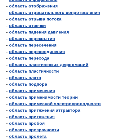
-
область отображения
-
область отрицательного сопротивления
-
область отрыва потока
-
область отсечки
-
область падения давления
-
область перекрытия
-
область пересечения
-
область пересоединения
-
область перехода
-
область пластических деформаций
-
область пластичности
-
область плато
-
область подпора
-
область применения
-
область применимости теории
-
область примесной электропроводности
-
область притяжения аттрактора
-
область притяжения
-
область пробоя
-
область прозрачности
-
область пролёта