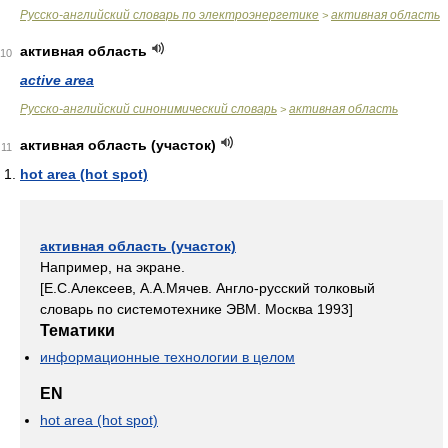
Русско-английский словарь по электроэнергетике
активная область
>
активная область
10
active area
Русско-английский синонимический словарь
активная область
>
активная область (участок)
11
hot area (hot spot)
активная область (участок)
Например, на экране.
[Е.С.Алексеев, А.А.Мячев. Англо-русский толковый
словарь по системотехнике ЭВМ. Москва 1993]
Тематики
информационные технологии в целом
EN
hot area (hot spot)