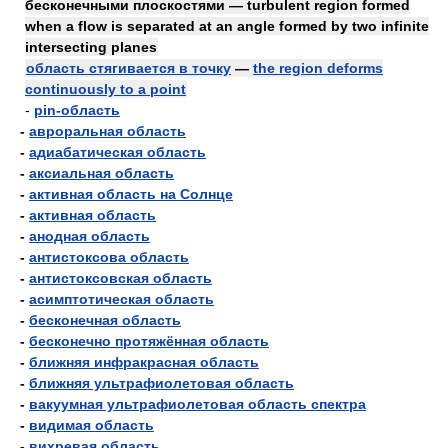
бесконечными плоскостями — turbulent region formed
when a flow is separated at an angle formed by two infinite
intersecting planes
область стягивается в точку
—
the region deforms
continuously to a point
-
pin-область
-
авроральная область
-
адиабатическая область
-
аксиальная область
-
активная область на Солнце
-
активная область
-
анодная область
-
антистоксова область
-
антистоксовская область
-
асимптотическая область
-
бесконечная область
-
бесконечно протяжённая область
-
ближняя инфракрасная область
-
ближняя ультрафиолетовая область
-
вакуумная ультрафиолетовая область спектра
-
видимая область
-
вихревая область