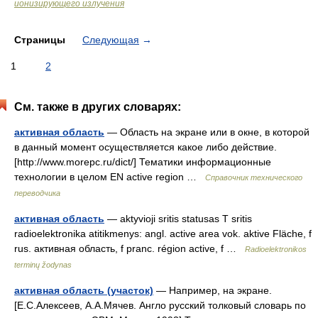
ионизирующего излучения
Страницы
Следующая
→
1
2
См. также в других словарях:
активная область
— Область на экране или в окне, в которой
в данный момент осуществляется какое либо действие.
[http://www.morepc.ru/dict/] Тематики информационные
технологии в целом EN active region …
Справочник технического
переводчика
активная область
— aktyvioji sritis statusas T sritis
radioelektronika atitikmenys: angl. active area vok. aktive Fläche, f
rus. активная область, f pranc. région active, f …
Radioelektronikos
terminų žodynas
активная область (участок)
— Например, на экране.
[Е.С.Алексеев, А.А.Мячев. Англо русский толковый словарь по