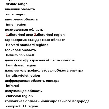
visible range
внешняя область
outer region
внутреняя область
inner region
возмущенная область
1.
disturbed area
2.
disturbed region
гарвардские стандартные области
Harvard standard regions
гелиевая область
helium-rich shell
дальняя инфракрасная область спектра
far-infrared region
дальняя ультрафиолетовая область спектра
far-ultraviolet region
инфракрасная область спектра
infrared
излучающая область
emission region
компактная область ионизированного водорода
compact H Ⅱ region