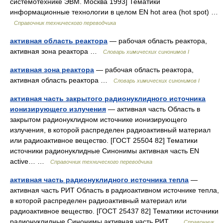
системотехнике ЭВМ. Москва 1993] Тематики
информационные технологии в целом EN hot area (hot spot) …
Справочник технического переводчика
активная область реактора
— рабочая область реактора,
активная зона реактора …
Cловарь химических синонимов I
активная зона реактора
— рабочая область реактора,
активная область реактора …
Cловарь химических синонимов I
активная часть закрытого радионуклидного источника
ионизирующего излучения
— активная часть Область в
закрытом радионуклидном источнике ионизирующего
излучения, в которой распределен радиоактивный материал
или радиоактивное вещество. [ГОСТ 25504 82] Тематики
источники радионуклидные Синонимы активная часть EN
active… …
Справочник технического переводчика
активная часть радионуклидного источника тепла
—
активная часть РИТ Область в радиоактивном источнике тепла,
в которой распределен радиоактивный материал или
радиоактивное вещество. [ГОСТ 25437 82] Тематики источники
радионуклидные Синонимы активная часть РИТ …
Справочник