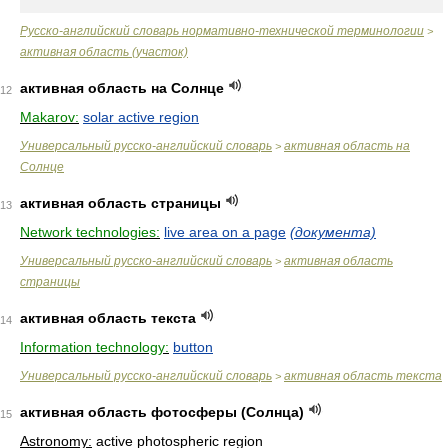
Русско-английский словарь нормативно-технической терминологии
>
активная область (участок)
активная область на Солнце
12
Makarov:
solar active region
Универсальный русско-английский словарь
активная область на
>
Солнце
активная область страницы
13
Network technologies:
live area on a page
(документа)
Универсальный русско-английский словарь
активная область
>
страницы
активная область текста
14
Information technology:
button
Универсальный русско-английский словарь
активная область текста
>
активная область фотосферы (Солнца)
15
Astronomy:
active photospheric region