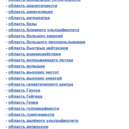
-
область аналитичности
-
область аннигиляции
-
область антицентра
-
область базы
-
область ближнего ультрафиолета
-
область больших энергий
-
область большого проскальзывания
-
область быстрых нейтронов
-
область взаимодействия
-
область всплывающего потока
-
область вспышек
-
область высоких частот
-
область высоких энергий
-
область галактического центра
-
область Гаусса
-
область Гейгера
-
область Генри
-
область голоморфности
-
область гомогенности
-
область далёкого ультрафиолета
-
область депрессии