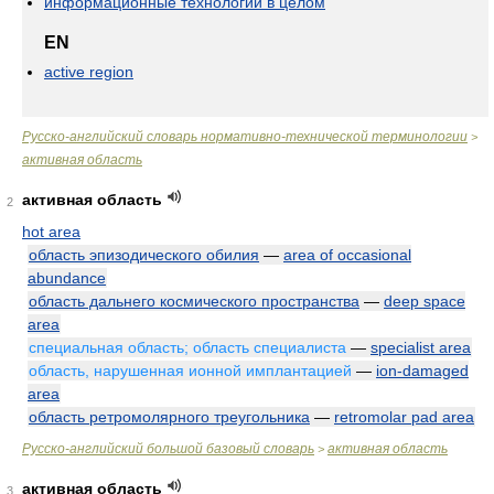
информационные технологии в целом
EN
active region
Русско-английский словарь нормативно-технической терминологии
>
активная область
активная область
2
hot area
область эпизодического обилия
—
area of occasional
abundance
область дальнего космического пространства
—
deep space
area
специальная область; область специалиста
—
specialist area
область, нарушенная ионной имплантацией
—
ion-damaged
area
область ретромолярного треугольника
—
retromolar pad area
Русско-английский большой базовый словарь
активная область
>
активная область
3