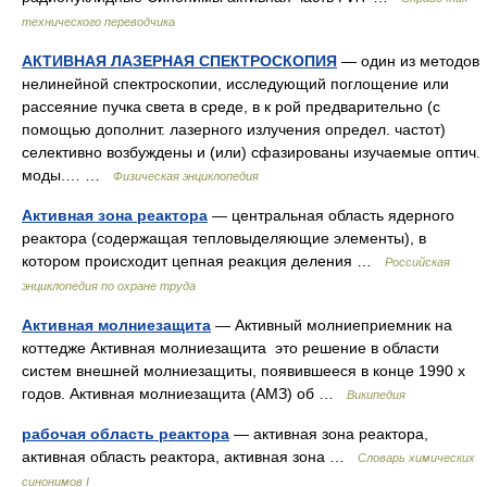
технического переводчика
АКТИВНАЯ ЛАЗЕРНАЯ СПЕКТРОСКОПИЯ
— один из методов
нелинейной спектроскопии, исследующий поглощение или
рассеяние пучка света в среде, в к рой предварительно (с
помощью дополнит. лазерного излучения определ. частот)
селективно возбуждены и (или) сфазированы изучаемые оптич.
моды.… …
Физическая энциклопедия
Активная зона реактора
— центральная область ядерного
реактора (содержащая тепловыделяющие элементы), в
котором происходит цепная реакция деления …
Российская
энциклопедия по охране труда
Активная молниезащита
— Активный молниеприемник на
коттедже Активная молниезащита это решение в области
систем внешней молниезащиты, появившееся в конце 1990 х
годов. Активная молниезащита (АМЗ) об …
Википедия
рабочая область реактора
— активная зона реактора,
активная область реактора, активная зона …
Cловарь химических
синонимов I