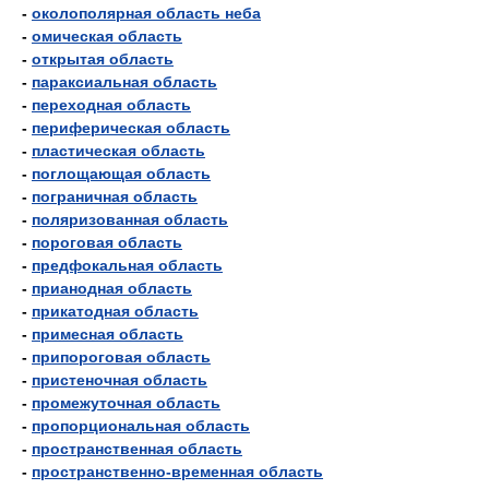
-
околополярная область неба
-
омическая область
-
открытая область
-
параксиальная область
-
переходная область
-
периферическая область
-
пластическая область
-
поглощающая область
-
пограничная область
-
поляризованная область
-
пороговая область
-
предфокальная область
-
прианодная область
-
прикатодная область
-
примесная область
-
припороговая область
-
пристеночная область
-
промежуточная область
-
пропорциональная область
-
пространственная область
-
пространственно-временная область