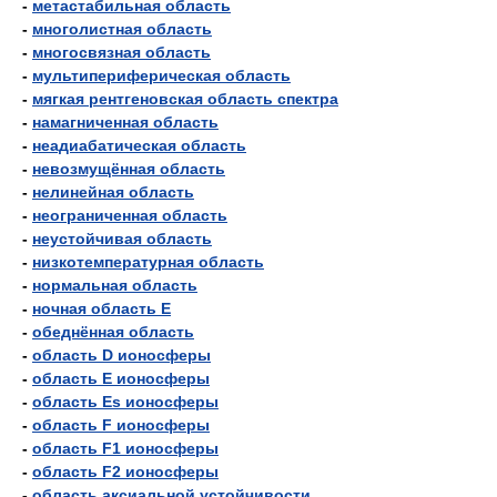
-
метастабильная область
-
многолистная область
-
многосвязная область
-
мультипериферическая область
-
мягкая рентгеновская область спектра
-
намагниченная область
-
неадиабатическая область
-
невозмущённая область
-
нелинейная область
-
неограниченная область
-
неустойчивая область
-
низкотемпературная область
-
нормальная область
-
ночная область Е
-
обеднённая область
-
область D ионосферы
-
область E ионосферы
-
область Es ионосферы
-
область F ионосферы
-
область F1 ионосферы
-
область F2 ионосферы
-
область аксиальной устойчивости