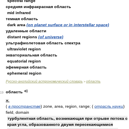
spectral range
средняя инфракрасная область
mid infrared
темная область
dark area
(on planet surface or in interstellar space)
удаленные области
distant regions
(of universe)
ультрафиолетовая область спектра
ultraviolet region
экваториальная область
equatorial region
эфемерная область
ephemeral region
Русско-английский астрономический словарь
область
>
область
19
ж.
(
в пространстве
)
zone, area, region, range;
(
отрасль науки
)
field, domain
турбулентная область, возникающая при отрыве потока с
края угла, образованного двумя пересекающимися