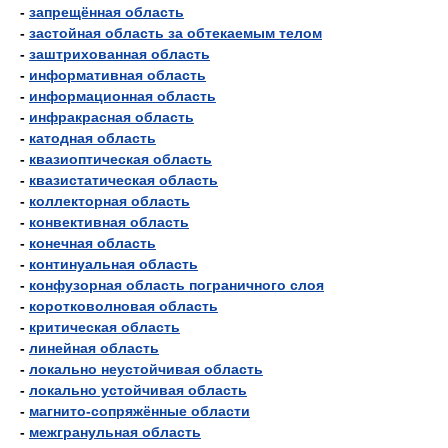
-
запрещённая область
-
застойная область за обтекаемым телом
-
заштрихованная область
-
информативная область
-
информационная область
-
инфракрасная область
-
катодная область
-
квазиоптическая область
-
квазистатическая область
-
коллекторная область
-
конвективная область
-
конечная область
-
континуальная область
-
конфузорная область пограничного слоя
-
коротковолновая область
-
критическая область
-
линейная область
-
локально неустойчивая область
-
локально устойчивая область
-
магнито-сопряжённые области
-
межгранульная область