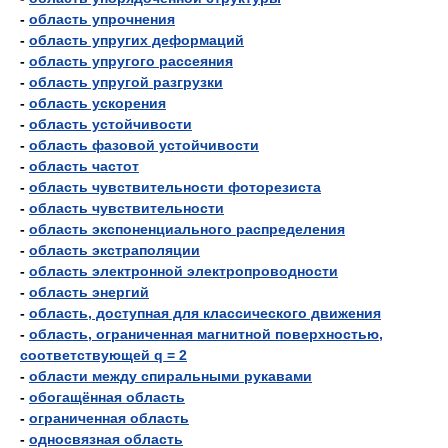
-
область упрочнения
-
область упругих деформаций
-
область упругого рассеяния
-
область упругой разгрузки
-
область ускорения
-
область устойчивости
-
область фазовой устойчивости
-
область частот
-
область чувствительности фоторезиста
-
область чувствительности
-
область экспоненциального распределения
-
область экстраполяции
-
область электронной электропроводности
-
область энергий
-
область, доступная для классического движения
-
область, ограниченная магнитной поверхностью,
соответствующей q = 2
-
области между спиральными рукавами
-
обогащённая область
-
ограниченная область
-
односвязная область