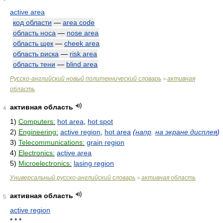
active area
код области
—
area code
область носа
—
nose area
область щек
—
cheek area
область риска
—
risk area
область тени
—
blind area
Русско-английский новый политехнический словарь
активная
>
область
активная область
4
1)
Computers:
hot area
,
hot spot
2)
Engineering:
active region
,
hot area
(
напр
.
на экране дисплея
)
3)
Telecommunications:
grain region
4)
Electronics:
active area
5)
Microelectronics:
lasing region
Универсальный русско-английский словарь
активная область
>
активная область
5
active region
* * *