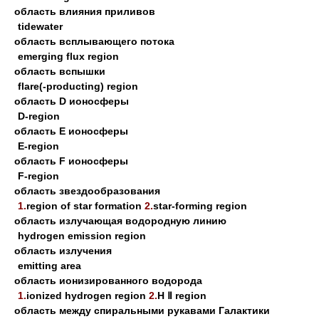
область влияния приливов
tidewater
область всплывающего потока
emerging flux region
область вспышки
flare(-producting) region
область D ионосферы
D-region
область Е ионосферы
E-region
область F ионосферы
F-region
область звездообразования
1.
region of star formation
2.
star-forming region
область излучающая водородную линию
hydrogen emission region
область излучения
emitting area
область ионизированного водорода
1.
ionized hydrogen region
2.
H Ⅱ region
область между спиральными рукавами Галактики