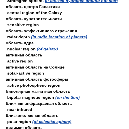
Stromgren sphere
(of ionized hydrogen around hot star)
область центра Галактики
central region of the Galaxy
область чувствительности
sensitive region
область эффективного отражения
radar depth
(in radio location of planets)
область ядра
nuclear region
(of galaxy)
активная область
active region
активная область на Солнце
solar-active region
активная область фотосферы
active photospheric region
биполярная магнитная область
bipolar magnetic region
(on the Sun)
ближняя инфракрасная область
near infrared
близкополюсная область
polar region
(of celestial sphere)
видимая область