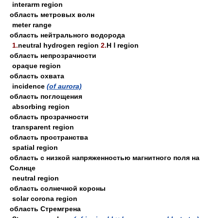
interarm region
область метровых волн
meter range
область нейтрального водорода
1.
neutral hydrogen region
2.
H Ⅰ region
область непрозрачности
opaque region
область охвата
incidence
(of aurora)
область поглощения
absorbing region
область прозрачности
transparent region
область пространства
spatial region
область с низкой напряженностью магнитного поля на
Солнце
neutral region
область солнечной короны
solar corona region
область Стремгрена