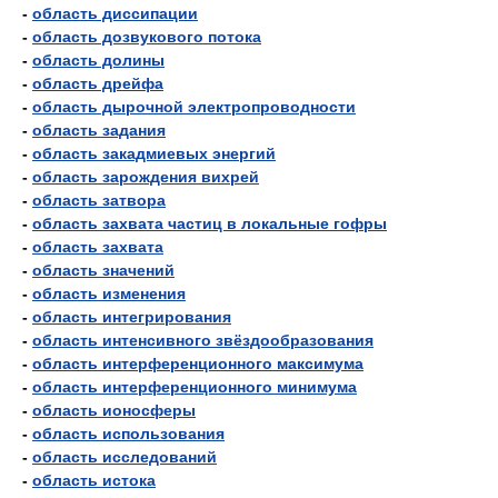
-
область диссипации
-
область дозвукового потока
-
область долины
-
область дрейфа
-
область дырочной электропроводности
-
область задания
-
область закадмиевых энергий
-
область зарождения вихрей
-
область затвора
-
область захвата частиц в локальные гофры
-
область захвата
-
область значений
-
область изменения
-
область интегрирования
-
область интенсивного звёздообразования
-
область интерференционного максимума
-
область интерференционного минимума
-
область ионосферы
-
область использования
-
область исследований
-
область истока