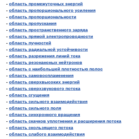
-
область промежуточных энергий
-
область пропорционального усиления
-
область пропорциональности
-
область пропускания
-
область пространственного заряда
-
область прямой электропроводности
-
область пучностей
-
область радиальной устойчивости
-
область разрежения линий тока
-
область резонансных нейтронов
-
область с наибольшей плотностью полос
-
область самовоспламенения
-
область сверхвысоких энергий
-
область сверхзвукового потока
-
область сгущения
-
область сильного взаимодействия
-
область сильного поля
-
область синхронного вращения
-
область скачков уплотнения и расширения потока
-
область скользящего потока
-
область слабого взаимодействия