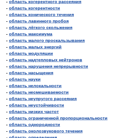
-
область когерентного рассеяния
-
область когерентности
-
область конического течения
-
область лавинного пробоя
-
область лёгкого скольжения
-
область максимума
-
область малого проскальзывания
-
область малых энергий
-
область модуляции
-
область надтепловых нейтронов
-
область нарушения непрерывности
-
область насыщения
-
область науки
-
область нелокальности
-
область несмешиваемости
-
область неупругого рассеяния
-
область неустойчивости
-
область низких частот
-
область ограниченной пропорциональности
-
область однородности
-
область околозвукового течения
-
область определения