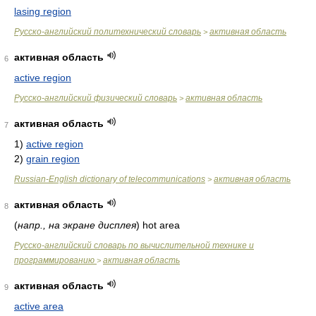
lasing region
Русско-английский политехнический словарь
активная область
>
активная область
6
active region
Русско-английский физический словарь
активная область
>
активная область
7
1)
active region
2)
grain region
Russian-English dictionary of telecommunications
активная область
>
активная область
8
(
напр., на экране дисплея
)
hot area
Русско-английский словарь по вычислительной технике и
программированию
активная область
>
активная область
9
active area