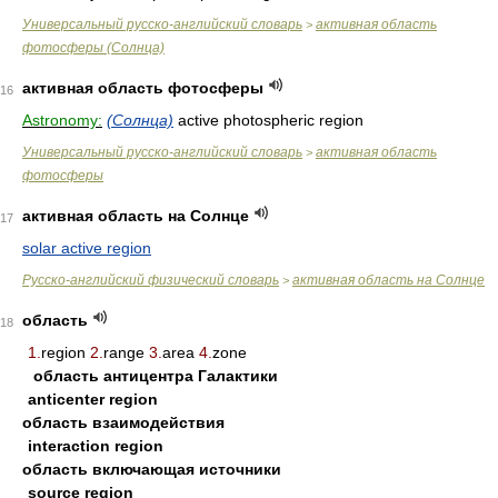
Универсальный русско-английский словарь
активная область
>
фотосферы (Солнца)
активная область фотосферы
16
Astronomy:
(Солнца)
active photospheric region
Универсальный русско-английский словарь
активная область
>
фотосферы
активная область на Солнце
17
solar active region
Русско-английский физический словарь
активная область на Солнце
>
область
18
1.
region
2.
range
3.
area
4.
zone
область антицентра Галактики
anticenter region
область взаимодействия
interaction region
область включающая источники
source region