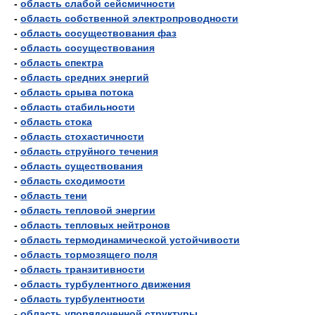
-
область слабой сейсмичности
-
область собственной электропроводности
-
область сосуществования фаз
-
область сосуществования
-
область спектра
-
область средних энергий
-
область срыва потока
-
область стабильности
-
область стока
-
область стохастичности
-
область струйного течения
-
область существования
-
область сходимости
-
область тени
-
область тепловой энергии
-
область тепловых нейтронов
-
область термодинамической устойчивости
-
область тормозящего поля
-
область транзитивности
-
область турбулентного движения
-
область турбулентности
-
область упорядоченной структуры