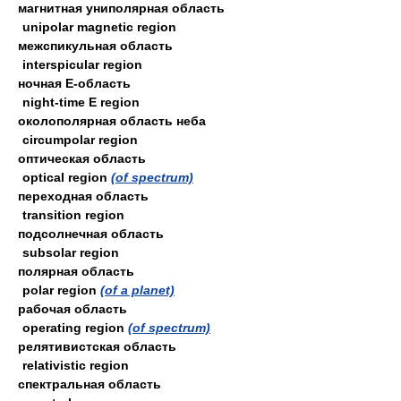
магнитная униполярная область
unipolar magnetic region
межспикульная область
interspicular region
ночная Е-область
night-time E region
околополярная область неба
circumpolar region
оптическая область
optical region
(of spectrum)
переходная область
transition region
подсолнечная область
subsolar region
полярная область
polar region
(of a planet)
рабочая область
operating region
(of spectrum)
релятивистская область
relativistic region
спектральная область