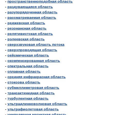
-
пространственноподобная область
-
раздувающаяся область
-
разупорядоченная область
-
рассматриваемая область
-
реджевская область
-
резонансная область
-
релятивистская область
-
рэлеевская область
-
сверхзвуковая область потока
-
сверхпроводящая область
-
сейсмическая область
-
скомпенсированная область
-
спектральная область
-
сплавная область
-
средняя инфракрасная область
-
стоксова область
-
субмиллиметровая область
-
трансактинидная область
-
турбулентная область
-
ультрадлинноволновая область
-
ультрафиолетовая область
-
униполярная магнитная область