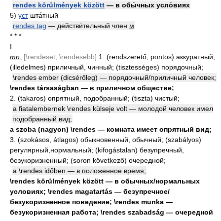
rendes körülmények között
— в обы́чных усло́виях
5)
уст
шта́тный
rendes tag
— действи́тельный член
м
* * *
I
mn.
[\rendeset, \rendesebb]
1. (rendszerető, pontos) аккуратный;
(illedelmes) приличный, чинный; (tisztességes) порядочный;
\rendes ember (dicsérőleg) — порядочный/приличный человек;
\rendes társaságban — в приличном обществе;
2. (takaros) опрятный, подобранный; (tiszta) чистый;
a fiatalembernek \rendes külseje volt — молодой человек имел
подобранный вид;
a szoba (nagyon) \rendes — комната имеет опрятный вид;
3. (szokásos, átlagos) обыкновенный, обычный; (szabályos)
регулярный,нормальный; (kifogástalan) безупречный,
безукоризненный; (soron következő) очередной;
a \rendes időben — в положенное время;
\rendes körülmények között — в обычных/нормальных
условиях; \rendes magatartás — безупречное/
безукоризненное поведение; \rendes munka —
безукоризненная работа; \rendes szabadság — очередной