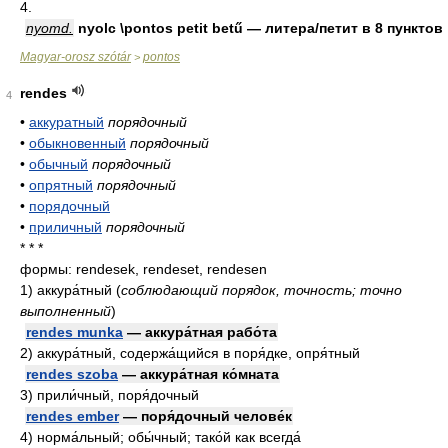
4.
nyomd.
nyolc \pontos petit betű — литера/петит в 8 пунктов
Magyar-orosz szótár
pontos
>
rendes
4
•
аккуратный
порядочный
•
обыкновенный
порядочный
•
обычный
порядочный
•
опрятный
порядочный
•
порядочный
•
приличный
порядочный
* * *
формы: rendesek, rendeset, rendesen
1)
аккура́тный
(
соблюдающий порядок, точность; точно
выполненный
)
rendes munka
— аккура́тная рабо́та
2)
аккура́тный, содержа́щийся в поря́дке, опря́тный
rendes szoba
— аккура́тная ко́мната
3)
прили́чный, поря́дочный
rendes ember
— поря́дочный челове́к
4)
норма́льный; обы́чный; тако́й как всегда́