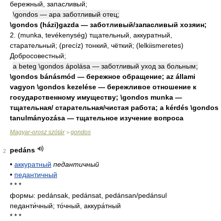
бережный, запасливый;
\gondos — ара заботливый отец;
\gondos (házi)gazda — заботливый/запасливый хозяин;
2. (munka, tevékenység) тщательный, аккуратный,
старательный; (precíz) тонкий, чёткий; (lelkiismeretes)
Добросовестный;
a beteg \gondos ápolása — заботливый уход за больным;
\gondos bánásmód — бережное обращение; az állami
vagyon \gondos kezelése — бережливое отношение к
государственному имуществу; \gondos munka —
тщательная/ старательная/чистая работа; a kérdés \gondos
tanulmányozása — тщательное изучение вопроса
Magyar-orosz szótár
gondos
>
pedáns
2
•
аккуратный
педантичный
•
педантичный
* * *
формы: pedánsak, pedánsat, pedánsan/pedánsul
педанти́чный; то́чный, аккура́тный
* * *