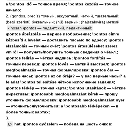
a \pontos idő — точное время; \pontos kezdés — точное
начало;
2. (gondos, precíz) точный, аккуратный, четкий, тщательный;
(betű szerinti) буквальный; {hű} верный; (hajszálnyira) меткий;
kínosan \pontos — педантский, педантичный;
\pontos ábrázolás — верное изображение; \pontos címre
kézbesíti a levelet — доставить письмо по адресу; \pontos
elszámolás — точный счёт; \pontos értesüléseket szerez
vmiről — получать/получить точные сведения о чём-л.;
\pontos felírás — чёткая надпись; \pontos fordítás —
точный перевод; \pontos lövés — меткий выстрел; \pontos
megfogalmazás — точная формулировка; \pontos óra —
точные часы; \pontos az ön órája? — у вас верные часы? a
feladat \pontos teljesítése чёткое исполнение задания;
\pontos térkép — точная карта; \pontos utasítások — чёткие
директивы; \pontosabb megfogalmazást kérek — прошу
уточнить формулировку; \pontosabb megfogalmazást nyer
— уточниться/уточниться; a \pontosabb térképeken — в
более точных картах;
3.
sp.
hat.
\pontos győzelem — победа на шесть очков;