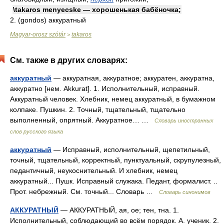
\takaros menyecske — хорошенькая бабёночка;
2. (gondos) аккуратный
Magyar-orosz szótár
takaros
>
См. также в других словарях:
аккуратный
— аккуратная, аккуратное; аккуратен, аккуратна,
аккуратно [нем. Akkurat]. 1. Исполнительный, исправный.
Аккуратный человек. Хлебник, немец аккуратный, в бумажном
колпаке. Пушкин. 2. Точный, тщательный, тщательно
выполненный, опрятный. Аккуратное… …
Словарь иностранных
слов русского языка
аккуратный
— Исправный, исполнительный, щепетильный,
точный, тщательный, корректный, пунктуальный, скрупулезный,
педантичный, неукоснительный. И хлебник, немец
аккуратный... Пушк. Исправный служака. Педант, формалист. ..
Прот. небрежный. См. точный... Словарь …
Словарь синонимов
АККУРАТНЫЙ
— АККУРАТНЫЙ, ая, ое; тен, тна. 1.
Исполнительный, соблюдающий во всём порядок. А. ученик. 2.