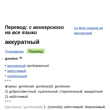
Перевод:
с венгерского
со всех языков на
на все языки
венгерский
аккуратный
Толкование
Перевод
gondos
1
•
аккуратный
продуманный
•
заботливый
•
тщательный
* * *
формы: gondosak, gondos(a)t, gondosan
1)
добросо́вестный, тща́тельный, стара́тельный, аккура́тный
2)
забо́тливый
* * *
[\gondosat, \gondosabb]
1. (személy) заботливый, бережливый,