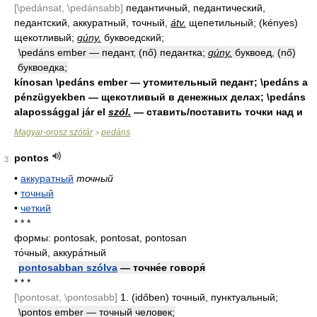
[\pedánsat, \pedánsabb]
педантичный, педантический,
педантский, аккуратный, точный,
átv.
щепетильный; (kényes)
щекотливый;
gúny.
буквоедский;
\pedáns ember — педант, (nő) педантка;
gúny.
буквоед, (nő)
буквоедка;
kínosan \pedáns ember — утомительный педант; \pedáns a
pénzügyekben — щекотливый в денежных делах; \pedáns
alapossággal jár el
szól.
— ставить/поставить точки над и
Magyar-orosz szótár
pedáns
>
pontos
3
•
аккуратный
точный
•
точный
•
четкий
* * *
формы: pontosak, pontosat, pontosan
то́чный, аккура́тный
pontosabban szólva
— точне́е говоря́
* * *
[\pontosat, \pontosabb]
1. (időben) точный, пунктуальный;
\pontos ember — точный человек;