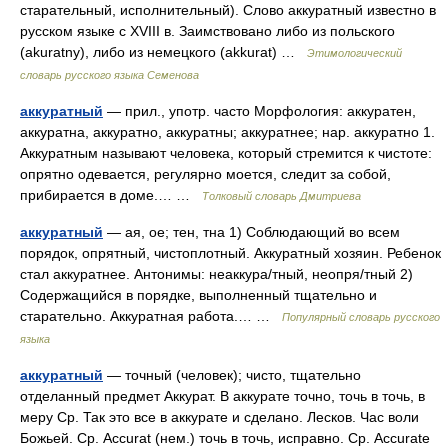
старательный, исполнительный). Слово аккуратный известно в
русском языке с XVIII в. Заимствовано либо из польского
(akuratny), либо из немецкого (akkurat) …
Этимологический
словарь русского языка Семенова
аккуратный
— прил., употр. часто Морфология: аккуратен,
аккуратна, аккуратно, аккуратны; аккуратнее; нар. аккуратно 1.
Аккуратным называют человека, который стремится к чистоте:
опрятно одевается, регулярно моется, следит за собой,
прибирается в доме.… …
Толковый словарь Дмитриева
аккуратный
— ая, ое; тен, тна 1) Соблюдающий во всем
порядок, опрятный, чистоплотный. Аккуратный хозяин. Ребенок
стал аккуратнее. Антонимы: неаккура/тный, неопря/тный 2)
Содержащийся в порядке, выполненный тщательно и
старательно. Аккуратная работа.… …
Популярный словарь русского
языка
аккуратный
— точный (человек); чисто, тщательно
отделанный предмет Аккурат. В аккурате точно, точь в точь, в
меру Ср. Так это все в аккурате и сделано. Лесков. Час воли
Божьей. Ср. Accurat (нем.) точь в точь, исправно. Ср. Accurate