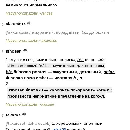
немного от нормального
Magyar-orosz szótár
rendes
>
akkurátus
5
[\akkurátusat]
аккуратный, порядливый,
biz.
дотошный
Magyar-orosz szótár
akkurátus
>
kínosan
6
1. мучительно, томительно, неловко;
biz.
не по себе;
\kínosan hosszú órák — мучительно длинные часы;
biz.
\kínosan pontos — аккуратный, дотошный;
pejor.
\kínosan tiszta ember — чистюля
h.
,
n.
;
2.
\kínosan érint vkit — коробить/покоробить кого-л.;
произвести неприйтное впечатление на кого-л.
Magyar-orosz szótár
kínosan
>
takaros
7
[\takarosat, \takarosabb]
1. хорошенький, опрятный,
благовидный, изящный,
népkölt
пригожий;