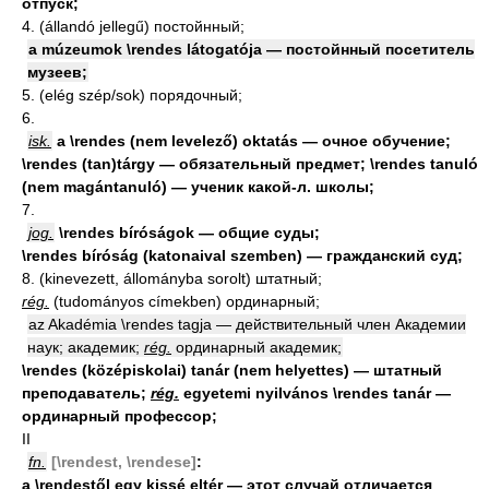
отпуск;
4. (állandó jellegű) постойнный;
a múzeumok \rendes látogatója — постойнный посетитель
музеев;
5. (elég szép/sok) порядочный;
6.
isk.
а \rendes (nem levelező) oktatás — очное обучение;
\rendes (tan)tárgy — обязательный предмет; \rendes tanuló
(nem magántanuló) — ученик какой-л. школы;
7.
jog.
\rendes bíróságok — общие суды;
\rendes bíróság (katonaival szemben) — гражданский суд;
8. (kinevezett, állományba sorolt) штатный;
rég.
(tudományos címekben) ординарный;
az Akadémia \rendes tagja — действительный член Академии
наук; академик;
rég.
ординарный академик;
\rendes (középiskolai) tanár (nem helyettes) — штатный
преподаватель;
rég.
egyetemi nyilvános \rendes tanár —
ординарный профессор;
II
fn.
[\rendest, \rendese]
:
a \rendestől egy kissé eltér — этот случай отличается