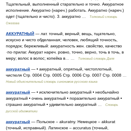
Тщательный, выполненный старательно и точно. Аккуратное
исполнение. Аккуратно (нареч.) работать. Аккуратно (нареч.)
одет (тщательно и чисто). 3. аккуратно …
Толковый словарь
Ожегова
АККУРАТНЫЙ
— лат. точный, верный; вещь, тщательно,
искусно и чисто обделанная; человек, любящий точность,
порядок; бережливый: аккуратность жен. свойство, качество
·по·прилаг. Аккурат нареч. ровно, точно, верно, точь в точь, в
меру; волос в волос; копейка в… …
Толковый словарь Даля
аккуратный
— • аккуратный, опрятный, чистоплотный,
чистюля Стр. 0004 Стр. 0005 Стр. 0006 Стр. 0007 Стр. 0008 …
Новый объяснительный словарь синонимов русского языка
аккуратный
— • исключительно аккуратный • необычайно
аккуратный • очень аккуратный • поразительно аккуратный •
страшно аккуратный • удивительно аккуратный …
Словарь
русской идиоматики
аккуратный
— Польское – akuratny. Немецкое – akkurat
(точный, исправный). Латинское – accuratus (точный,