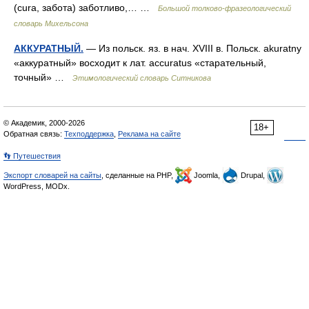
(cura, забота) заботливо,… …
Большой толково-фразеологический
словарь Михельсона
АККУРАТНЫЙ.
— Из польск. яз. в нач. XVIII в. Польск. akuratny
«аккуратный» восходит к лат. accuratus «старательный,
точный» …
Этимологический словарь Ситникова
© Академик, 2000-2026
18+
Обратная связь:
Техподдержка
,
Реклама на сайте
👣 Путешествия
Экспорт словарей на сайты
, сделанные на PHP,
Joomla,
Drupal,
WordPress, MODx.