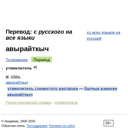
Перевод:
с русского на
со всех языков на
все языки
русский
авырайткыч
Толкование
Перевод
утяжелитель
1
м
;
спец.
авырайткыч
утяжелитель глинистого раствора
—
балчык измәсен
авырайткыч
Русско-татарский словарь
утяжелитель
>
© Академик, 2000-2026
18+
Обратная связь:
Техподдержка
,
Реклама на сайте