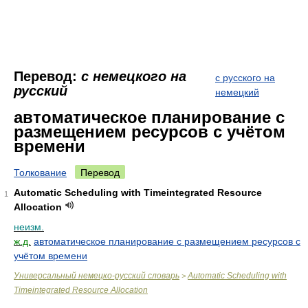
Перевод:
с немецкого на
с русского на
русский
немецкий
автоматическое планирование с
размещением ресурсов с учётом
времени
Толкование
Перевод
Automatic Scheduling with Timeintegrated Resource
1
Allocation
неизм.
ж.д.
автоматическое планирование с размещением ресурсов с
учётом времени
Универсальный немецко-русский словарь
Automatic Scheduling with
>
Timeintegrated Resource Allocation