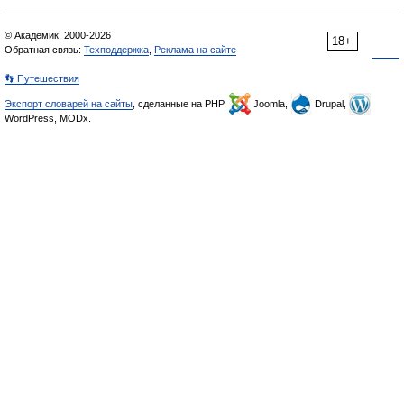
© Академик, 2000-2026
18+
Обратная связь:
Техподдержка
,
Реклама на сайте
👣 Путешествия
Экспорт словарей на сайты
, сделанные на PHP,
Joomla,
Drupal,
WordPress, MODx.