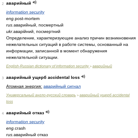
аварийный
2
information security
eng.
post-mortem
rus.
аварийный, посмертный
ukr.
аварійний, посмертний
Определение, характеризующее анализ причин возникновения
нежелательных ситуаций в работе системы, основанный на
информации, записанной в момент обнаружения
нежелательной ситуации.
English-Russian dictionary of information security
аварийный
>
аварийный ущерб accidental loss
3
Атомная энергия:
аварийный сигнал
Универсальный англо-русский словарь
аварийный ущерб accidental
>
loss
аварийный отказ
4
information security
eng.
crash
rus.
аварийный отказ