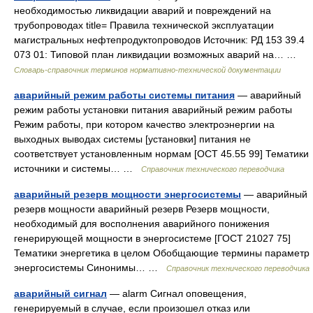
необходимостью ликвидации аварий и повреждений на
трубопроводах title= Правила технической эксплуатации
магистральных нефтепродуктопроводов Источник: РД 153 39.4
073 01: Типовой план ликвидации возможных аварий на… …
Словарь-справочник терминов нормативно-технической документации
аварийный режим работы системы питания
— аварийный
режим работы установки питания аварийный режим работы
Режим работы, при котором качество электроэнергии на
выходных выводах системы [установки] питания не
соответствует установленным нормам [ОСТ 45.55 99] Тематики
источники и системы… …
Справочник технического переводчика
аварийный резерв мощности энергосистемы
— аварийный
резерв мощности аварийный резерв Резерв мощности,
необходимый для восполнения аварийного понижения
генерирующей мощности в энергосистеме [ГОСТ 21027 75]
Тематики энергетика в целом Обобщающие термины параметр
энергосистемы Синонимы… …
Справочник технического переводчика
аварийный сигнал
— alarm Сигнал оповещения,
генерируемый в случае, если произошел отказ или