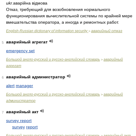
ukr.
аварійна відмова
Отказ, требующий для возобновления нормального
функционирования вычислительной системы по крайней мере
вмешательства оператора, а иногда и ремонтных работ.
English-Russian dictionary of information security
аварийный отказ
>
аварийный агрегат
5
emergency set
Большой англо-русский и русско-английский словарь
аварийный
>
агрегат
аварийный администратор
6
alert
manager
Большой англо-русский и русско-английский словарь
аварийный
>
администратор
аварийный акт
7
survey report
survey
report
Большой англо-русский и русско-английский словарь
аварийный акт
>