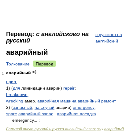
Перевод:
с английского на
с русского на
русский
английский
аварийный
Толкование
Перевод
аварийный
1
прил.
1) (
для
ликвидации аварии)
repair
;
breakdown
;
wrecking
амер.
аварийная машина
аварийный ремонт
2) (
запасный
,
на случай
аварии)
emergency
;
spare
аварийный запас
∙
аварийная посадка
emergency... ;
Большой англо-русский и русско-английский словарь
аварийный
>