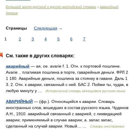
Большой англо-русский и русско-английский словарь
аварийный
>
деррик
Страницы
Следующая
→
1
2
3
4
5
6
7
См. также в других словарях:
аварийный
— ая, ое. avarie f. 1. Отн. к портовой пошлине.
Avarie .. платимая пошлина в порте, гаварейныя деньги. ФРЛ 2
1 180. Аварийные деньги, пошлина за стоянку в гавани. Даль 1
3. 2. Отн. к аварии, связанный с ней. БАС 2. Пойми ты, чудак, в
любую минуту у …
Исторический словарь галлицизмов русского языка
АВАРИЙНЫЙ
— (фр.). Относящийся к аварии. Словарь
иностранных слов, вошедших в состав русского языка. Чудинов
А.Н., 1910. аварийный связанный с аварией, с ликвидацией
аварии; применяемый в случае аварии; а. запас запас,
сделанный на случай аварии. Новый… …
Словарь иностранных