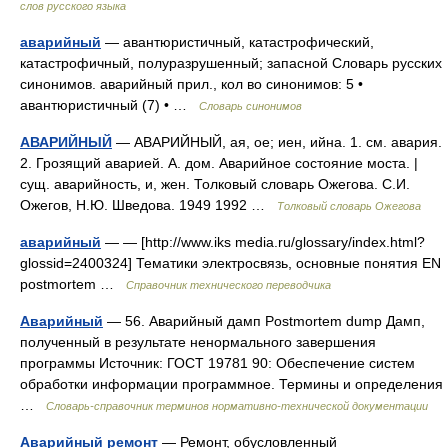
слов русского языка
аварийный
— авантюристичный, катастрофический,
катастрофичный, полуразрушенный; запасной Словарь русских
синонимов. аварийный прил., кол во синонимов: 5 •
авантюристичный (7) • …
Словарь синонимов
АВАРИЙНЫЙ
— АВАРИЙНЫЙ, ая, ое; иен, ийна. 1. см. авария.
2. Грозящий аварией. А. дом. Аварийное состояние моста. |
сущ. аварийность, и, жен. Толковый словарь Ожегова. С.И.
Ожегов, Н.Ю. Шведова. 1949 1992 …
Толковый словарь Ожегова
аварийный
— — [http://www.iks media.ru/glossary/index.html?
glossid=2400324] Тематики электросвязь, основные понятия EN
postmortem …
Справочник технического переводчика
Аварийный
— 56. Аварийный дамп Postmortem dump Дамп,
полученный в результате ненормального завершения
программы Источник: ГОСТ 19781 90: Обеспечение систем
обработки информации программное. Термины и определения
…
Словарь-справочник терминов нормативно-технической документации
Аварийный ремонт
— Ремонт, обусловленный