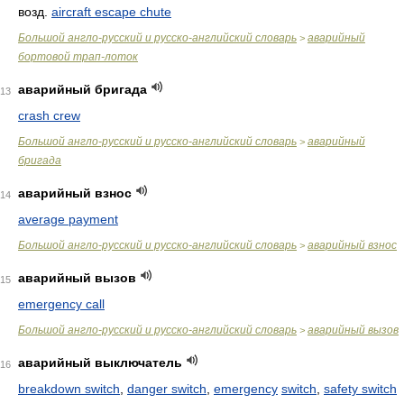
возд.
aircraft escape chute
Большой англо-русский и русско-английский словарь
аварийный
>
бортовой трап-лоток
аварийный бригада
13
crash crew
Большой англо-русский и русско-английский словарь
аварийный
>
бригада
аварийный взнос
14
average payment
Большой англо-русский и русско-английский словарь
аварийный взнос
>
аварийный вызов
15
emergency call
Большой англо-русский и русско-английский словарь
аварийный вызов
>
аварийный выключатель
16
breakdown switch
,
danger switch
,
emergency
switch
,
safety switch