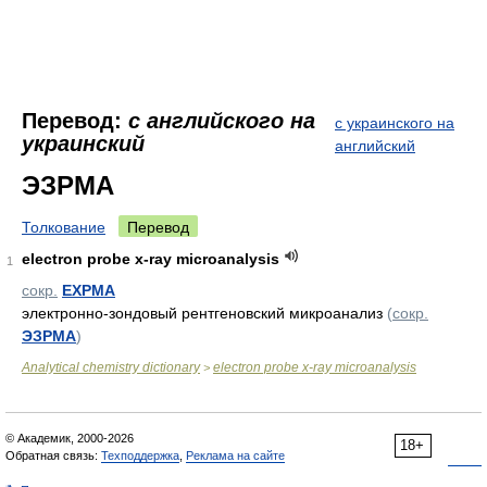
Перевод:
с английского на
с украинского на
украинский
английский
ЭЗРМА
Толкование
Перевод
electron probe x-ray microanalysis
1
сокр.
EXPMA
электронно-зондовый рентгеновский микроанализ
(
сокр.
ЭЗРМА
)
Analytical chemistry dictionary
electron probe x-ray microanalysis
>
© Академик, 2000-2026
18+
Обратная связь:
Техподдержка
,
Реклама на сайте