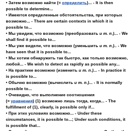
•
Затем возможно найти (=
определить
)... - It is then
possible to determine...
•
Имеются определенные обстоятельства, при которых
возможно... - There are certain contexts in which it is
possible to...
•
Мы увидим, что возможно (преобразовать
и т. п.)..
. - We
shall find it possible to...
•
Мы уже видели, что возможно (уменьшить
и т. п.).. -
We
have seen that it is possible to...
•
Мы хотим обнаружить так быстро, как только возможно,
любой... - We wish to detect as rapidly as possible any...
•
На практике возможно (изменить
и т. п.)...
- In practice it
is possible to...
•
Обычно возможно (вычислить
и т. п.)...
- It is normally
possible to...
•
Очевидно, что выполнение соотношения
(=
уравнения
) (1) возможно лишь тогда, когда... - The
fulfillment of (1), clearly, is possible only if...
•
При этих условиях возможно... - Under these
circumstances, it is possible to...; Under such conditions, it
is possible that...