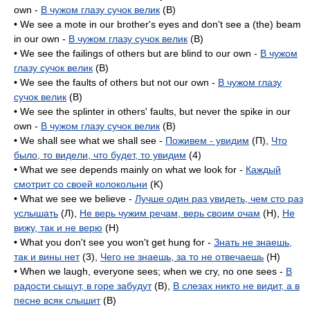
own -
В чужом глазу сучок велик
(B)
• We see a mote in our brother's eyes and don't see a (the) beam
in our own -
В чужом глазу сучок велик
(B)
• We see the failings of others but are blind to our own -
В чужом
глазу сучок велик
(B)
• We see the faults of others but not our own -
В чужом глазу
сучок велик
(B)
• We see the splinter in others' faults, but never the spike in our
own -
В чужом глазу сучок велик
(B)
• We shall see what we shall see -
Поживем - увидим
(П),
Что
было, то видели, что будет, то увидим
(4)
• What we see depends mainly on what we look for -
Каждый
смотрит со своей колокольни
(K)
• What we see we believe -
Лучше один раз увидеть, чем сто раз
услышать
(Л),
Не верь чужим речам, верь своим очам
(H),
Не
вижу, так и не верю
(H)
• What you don't see you won't get hung for -
Знать не знаешь,
так и вины нет
(3),
Чего не знаешь, за то не отвечаешь
(H)
• When we laugh, everyone sees; when we cry, no one sees -
В
радости сыщут, в горе забудут
(B),
В слезах никто не видит, а в
песне всяк слышит
(B)