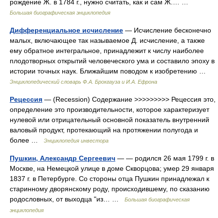
рождение Ж. в 1784 г., нужно считать, как и сам Ж.… …
Большая биографическая энциклопедия
Дифференциальное исчисление
— Исчисление бесконечно
малых, включающее так называемое Д. исчисление, а также
ему обратное интегральное, принадлежит к числу наиболее
плодотворных открытий человеческого ума и составило эпоху в
истории точных наук. Ближайшим поводом к изобретению …
Энциклопедический словарь Ф.А. Брокгауза и И.А. Ефрона
Рецессия
— (Recession) Содержание >>>>>>>>> Рецессия это,
определение это производительности, которое характеризует
нулевой или отрицательный основной показатель внутренний
валовый продукт, протекающий на протяжении полугода и
более …
Энциклопедия инвестора
Пушкин, Александр Сергеевич
— — родился 26 мая 1799 г. в
Москве, на Немецкой улице в доме Скворцова; умер 29 января
1837 г. в Петербурге. Со стороны отца Пушкин принадлежал к
старинному дворянскому роду, происходившему, по сказанию
родословных, от выходца "из… …
Большая биографическая
энциклопедия