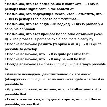
•
Возможно, что это более важно в контексте... - This is
perhaps more significant in the context of...
•
Возможно, это подходящее место, чтобы отметить, что...
- This is perhaps the place to comment that...
•
Возможно, что это разумный подход. - This is probably a
sensible approach.
•
Возможно, что этот процесс более ясно объясним
(чем-
л). -
The process is perhaps explained more clearly by...
•
Вполне возможно развить (теорию
и т. п.)...
- It is quite
possible to develop...
•
Вполне возможно, что... - It is quite possible that...
•
Вполне возможно, что... - It may be well be that...
•
Всегда возможно (выбрать
и т. п.)...
- It is always possible
to...
•
Давайте исследуем, действительно ли возможно
(обнаружить
и т. п.)...
- Let us now investigate whether it is
possible to...
•
Другими словами, возможно, что... - In other words, it is
possible that...
•
Если это возможно, то будем говорить, что... - If this is
possible, we say that...