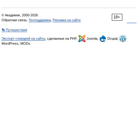
© Академик, 2000-2026
18+
Обратная связь:
Техподдержка
,
Реклама на сайте
👣 Путешествия
Экспорт словарей на сайты
, сделанные на PHP,
Joomla,
Drupal,
WordPress, MODx.