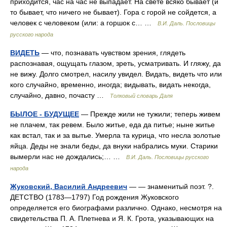
приходится, час на час не выпадает. На свете всяко бывает (и
то бывает, что ничего не бывает). Гора с горой не сойдется, а
человек с человеком (или: а горшок с… …
В.И. Даль. Пословицы
русского народа
ВИДЕТЬ
— что, познавать чувством зрения, глядеть
распознавая, ощущать глазом, зреть, усматривать. И гляжу, да
не вижу. Долго смотрел, насилу увидел. Видать, видеть что или
кого случайно, временно, иногда; видывать, видать некогда,
случайно, давно, почасту …
Толковый словарь Даля
БЫЛОЕ - БУДУЩЕЕ
— Прежде жили не тужили; теперь живем
не плачем, так ревем. Было житье, еда да питье; ныне житье
как встал, так и за вытье. Умерла та курица, что несла золотые
яйца. Деды не знали беды, да внуки набрались муки. Старики
вымерли нас не дождались;… …
В.И. Даль. Пословицы русского
народа
Жуковский, Василий Андреевич
— — знаменитый поэт. ?.
ДЕТСТВО (1783—1797) Год рождения Жуковского
определяется его биографами различно. Однако, несмотря на
свидетельства П. А. Плетнева и Я. К. Грота, указывающих на