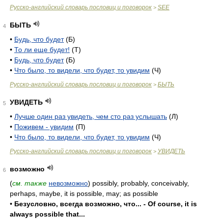
Русско-английский словарь пословиц и поговорок
SEE
>
БЫТЬ
4
•
Будь, что будет
(Б)
•
То ли еще будет!
(Т)
•
Будь, что будет
(Б)
•
Что было, то видели, что будет, то увидим
(Ч)
Русско-английский словарь пословиц и поговорок
БЫТЬ
>
УВИДЕТЬ
5
•
Лучше один раз увидеть, чем сто раз услышать
(Л)
•
Поживем - увидим
(П)
•
Что было, то видели, что будет, то увидим
(Ч)
Русско-английский словарь пословиц и поговорок
УВИДЕТЬ
>
возможно
6
(
см. также
невозможно
) possibly, probably, conceivably,
perhaps, maybe, it is possible, may; as possible
•
Безусловно, всегда возможно, что... - Of course, it is
always possible that...