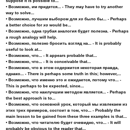
suppose it is possible to...
•
Возможно, им придется... - They may have to try another
way to solve...
•
Возможно, лучшим выбором для
хо
было бы... - Perhaps
a better choice for
хо
would be...
•
Возможно, одна грубая аналогия будет полезна. - Perhaps
a rough analogy will help.
•
Возможно, полезно бросить взгляд на... - It is probably
useful to look at...
•
Возможно, что... - It appears probable that...
•
Возможно, что... - It is conceivable that...
•
Возможно, что в этом содержится некоторая правда,
однако... - There is perhaps some truth in this; however,...
•
Возможно, что именно это и ожидается, потому что... -
This is perhaps to be expected, since...
•
Возможно, что наилучшим методом является... - Perhaps
the best approach is to...
•
Возможно, что основной урок, который мы извлекаем из
этих трех примеров, состоит в том, что... - Probably the
main lesson to be gained from these three examples is that...
•
Возможно, что читателю будет очевидно, что... - It will
probably be obvious to the reader that...