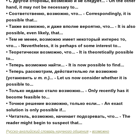
•
С другой стороны, возможно и не следует... - On the other
hand, it may not be necessary to...
•
Соответственно, возможно, что... - Correspondingly, it is
possible that...
•
Также возможно, и даже вполне вероятно, что... - It is also
possible, even likely, that...
•
Тем не менее, возможно имеет некоторый интерес то,
что... - Nevertheless, it is perhaps of some interest to...
•
Теоретически возможно, что... - It is theoretically possible
to...
•
Теперь возможно найти... - It is now possible to find...
•
Теперь рассмотрим, действительно ли возможно
(установить
и т. п.)...
- Let us now consider whether it is
possible to...
•
Только недавно стало возможно... - Only recently has it
become feasible to...
•
Точное решение возможно, только если... - An exact
solution is only possible if...
•
Читатель, возможно, начинает подозревать, что... - The
reader might begin to suspect that...
Русско-английский словарь научного общения
возможно
>