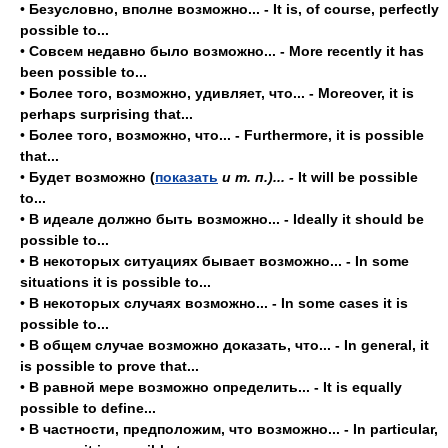
•
Безусловно, вполне возможно... - It is, of course, perfectly
possible to...
•
Совсем недавно было возможно... - More recently it has
been possible to...
•
Более того, возможно, удивляет, что... - Moreover, it is
perhaps surprising that...
•
Более того, возможно, что... - Furthermore, it is possible
that...
•
Будет возможно (
показать
и т. п.)... -
It will be possible
to...
•
В идеале должно быть возможно... - Ideally it should be
possible to...
•
В некоторых ситуациях бывает возможно... - In some
situations it is possible to...
•
В некоторых случаях возможно... - In some cases it is
possible to...
•
В общем случае возможно доказать, что... - In general, it
is possible to prove that...
•
В равной мере возможно определить... - It is equally
possible to define...
•
В частности, предположим, что возможно... - In particular,