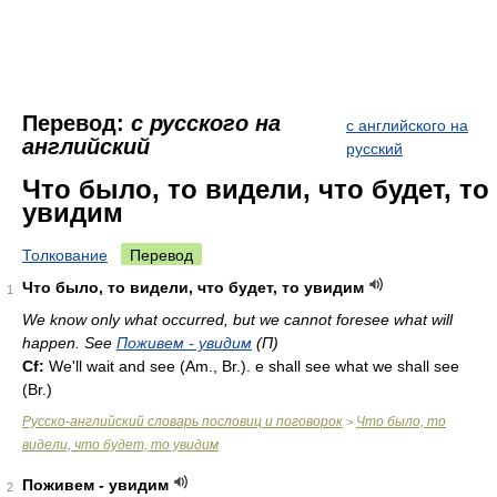
Перевод:
с русского на
с английского на
английский
русский
Что было, то видели, что будет, то
увидим
Толкование
Перевод
Что было, то видели, что будет, то увидим
1
We know only what occurred, but we cannot foresee what will
happen. See
Поживем - увидим
(П)
Cf:
We'll wait and see (
Am.
,
Br.
). e shall see what we shall see
(
Br.
)
Русско-английский словарь пословиц и поговорок
Что было, то
>
видели, что будет, то увидим
Поживем - увидим
2