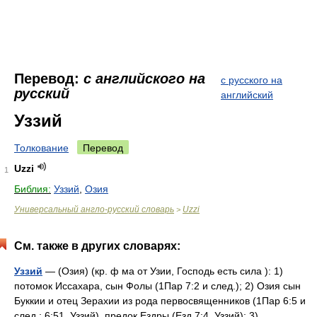
Перевод:
с английского на
с русского на
русский
английский
Уззий
Толкование
Перевод
Uzzi
1
Библия:
Уззий
,
Озия
Универсальный англо-русский словарь
Uzzi
>
См. также в других словарях:
Уззий
— (Озия) (кр. ф ма от Узии, Господь есть сила ): 1)
потомок Иссахара, сын Фолы (1Пар 7:2 и след.); 2) Озия сын
Буккии и отец Зерахии из рода первосвященников (1Пар 6:5 и
след.; 6:51, Уззий), предок Ездры (Езд 7:4, Уззий); 3)