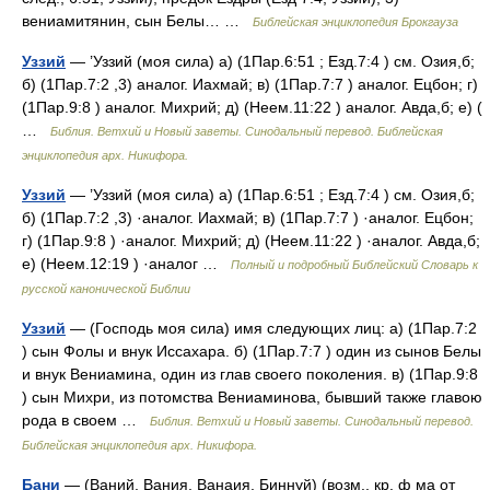
вениамитянин, сын Белы… …
Библейская энциклопедия Брокгауза
Уззий
— ’Уззий (моя сила) а) (1Пар.6:51 ; Езд.7:4 ) см. Озия,б;
б) (1Пар.7:2 ,3) аналог. Иахмай; в) (1Пар.7:7 ) аналог. Ецбон; г)
(1Пар.9:8 ) аналог. Михрий; д) (Неем.11:22 ) аналог. Авда,б; е) (
…
Библия. Ветхий и Новый заветы. Синодальный перевод. Библейская
энциклопедия арх. Никифора.
Уззий
— ’Уззий (моя сила) а) (1Пар.6:51 ; Езд.7:4 ) см. Озия,б;
б) (1Пар.7:2 ,3) ·аналог. Иахмай; в) (1Пар.7:7 ) ·аналог. Ецбон;
г) (1Пар.9:8 ) ·аналог. Михрий; д) (Неем.11:22 ) ·аналог. Авда,б;
е) (Неем.12:19 ) ·аналог …
Полный и подробный Библейский Словарь к
русской канонической Библии
Уззий
— (Господь моя сила) имя следующих лиц: а) (1Пар.7:2
) сын Фолы и внук Иссахара. б) (1Пар.7:7 ) один из сынов Белы
и внук Вениамина, один из глав своего поколения. в) (1Пар.9:8
) сын Михри, из потомства Вениаминова, бывший также главою
рода в своем …
Библия. Ветхий и Новый заветы. Синодальный перевод.
Библейская энциклопедия арх. Никифора.
Бани
— (Ваний, Вания, Ванаия, Биннуй) (возм., кр. ф ма от