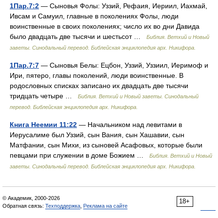
1Пар.7:2
— Сыновья Фолы: Уззий, Рефаия, Иериил, Иахмай,
Ивсам и Самуил, главные в поколениях Фолы, люди
воинственные в своих поколениях; число их во дни Давида
было двадцать две тысячи и шестьсот …
Библия. Ветхий и Новый
заветы. Синодальный перевод. Библейская энциклопедия арх. Никифора.
1Пар.7:7
— Сыновья Белы: Ецбон, Уззий, Уззиил, Иеримоф и
Ири, пятеро, главы поколений, люди воинственные. В
родословных списках записано их двадцать две тысячи
тридцать четыре …
Библия. Ветхий и Новый заветы. Синодальный
перевод. Библейская энциклопедия арх. Никифора.
Книга Неемии 11:22
— Начальником над левитами в
Иерусалиме был Уззий, сын Вания, сын Хашавии, сын
Матфании, сын Михи, из сыновей Асафовых, которые были
певцами при служении в доме Божием …
Библия. Ветхий и Новый
заветы. Синодальный перевод. Библейская энциклопедия арх. Никифора.
© Академик, 2000-2026
18+
Обратная связь:
Техподдержка
,
Реклама на сайте