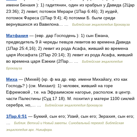
имени Бенаия ): 1) гадитянин, один из храбрых у Давида (2Цар
23:36); 2) левит, потомок Мерари (1Пар 6:46); 3) иудей,
потомок Фареса (1Пар 9:4); 4) потомки Б. были среди
вернувшихся из Вавилона… …
Библейская энциклопедия Брокгауза
Матфания
— (евр. дар Господень ): 1) сын Емана,
предводитель 9 й череды певцов левитов во времена Давида
(1Пар 25:4,16); 2) левит из рода Асафа, живший во времена
царя Иосафата (2Пар 20:14); 3) левит из рода Асафа, живший
во времена царя Езекии (2Пар… …
Библейская энциклопедия
Брокгауза
Миха
— (Михей) (кр. ф ма др. евр. имени Михайагу, кто как
Господь? ) (см. Михаил): 1) человек, живший на горе
Ефремовой , т.е. на Эфраимском нагорье, располож. в центр.
части Палестины (Суд 17 18). М. похитил у матери 1100 сиклей
серебра, но,… …
Библейская энциклопедия Брокгауза
1Пар.6:51
— Буккий, сын его; Уззий, сын его; Зерахия, сын его;
…
Библия. Ветхий и Новый заветы. Синодальный перевод. Библейская
энциклопедия арх. Никифора.