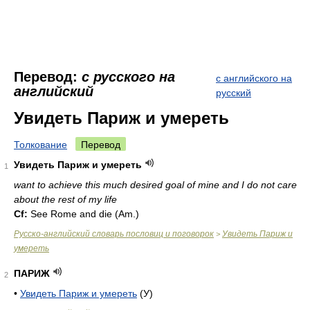
Перевод:
с русского на
с английского на
английский
русский
Увидеть Париж и умереть
Толкование
Перевод
Увидеть Париж и умереть
1
want to achieve this much desired goal of mine and I do not care
about the rest of my life
Cf:
See Rome and die (
Am.
)
Русско-английский словарь пословиц и поговорок
Увидеть Париж и
>
умереть
ПАРИЖ
2
•
Увидеть Париж и умереть
(У)