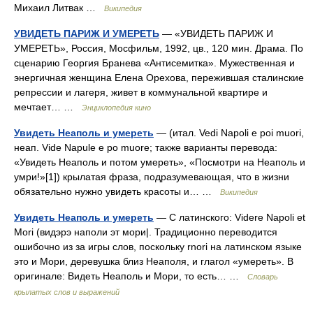
Михаил Литвак …
Википедия
УВИДЕТЬ ПАРИЖ И УМЕРЕТЬ
— «УВИДЕТЬ ПАРИЖ И
УМЕРЕТЬ», Россия, Мосфильм, 1992, цв., 120 мин. Драма. По
сценарию Георгия Бранева «Антисемитка». Мужественная и
энергичная женщина Елена Орехова, пережившая сталинские
репрессии и лагеря, живет в коммунальной квартире и
мечтает… …
Энциклопедия кино
Увидеть Неаполь и умереть
— (итал. Vedi Napoli e poi muori,
неап. Vide Napule e po muore; также варианты перевода:
«Увидеть Неаполь и потом умереть», «Посмотри на Неаполь и
умри!»[1]) крылатая фраза, подразумевающая, что в жизни
обязательно нужно увидеть красоты и… …
Википедия
Увидеть Неаполь и умереть
— С латинского: Videre Napoli et
Mori (видэрэ наполи эт мори|. Традиционно переводится
ошибочно из за игры слов, поскольку rnori на латинском языке
это и Мори, деревушка близ Неаполя, и глагол «умереть». В
оригинале: Видеть Неаполь и Мори, то есть… …
Словарь
крылатых слов и выражений