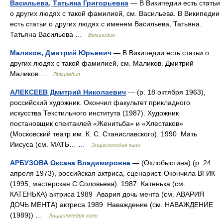
Васильева, Татьяна Григорьевна
— В Википедии есть статьи
о других людях с такой фамилией, см. Васильева. В Википедии
есть статьи о других людях с именем Васильева, Татьяна.
Татьяна Васильева …
Википедия
Маликов, Дмитрий Юрьевич
— В Википедии есть статьи о
других людях с такой фамилией, см. Маликов. Дмитрий
Маликов …
Википедия
АЛЕКСЕЕВ Дмитрий Николаевич
— (р. 18 октября 1963),
российский художник. Окончил факультет прикладного
искусства Текстильного института (1987). Художник
постановщик спектаклей «Женитьба» и «Хлестаков»
(Московский театр им. К. С. Станиславского). 1990 Мать
Иисуса (см. МАТЬ… …
Энциклопедия кино
АРБУЗОВА Оксана Владимировна
— (Охлобыстина) (р. 24
апреля 1973), российская актриса, сценарист. Окончила ВГИК
(1995, мастерская С.Соловьева). 1987 Катенька (см.
КАТЕНЬКА) актриса 1989 Авария дочь мента (см. АВАРИЯ
ДОЧЬ МЕНТА) актриса 1989 Наваждение (см. НАВАЖДЕНИЕ
(1989)) …
Энциклопедия кино