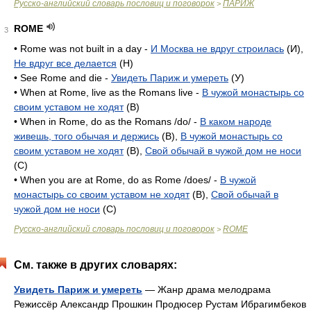
Русско-английский словарь пословиц и поговорок
ПАРИЖ
>
ROME
3
• Rome was not built in a day -
И Москва не вдруг строилась
(И),
Не вдруг все делается
(H)
• See Rome and die -
Увидеть Париж и умереть
(У)
• When at Rome, live as the Romans live -
В чужой монастырь со
своим уставом не ходят
(B)
• When in Rome, do as the Romans /do/ -
В каком народе
живешь, того обычая и держись
(B),
В чужой монастырь со
своим уставом не ходят
(B),
Свой обычай в чужой дом не носи
(C)
• When you are at Rome, do as Rome /does/ -
В чужой
монастырь со своим уставом не ходят
(B),
Свой обычай в
чужой дом не носи
(C)
Русско-английский словарь пословиц и поговорок
ROME
>
См. также в других словарях:
Увидеть Париж и умереть
— Жанр драма мелодрама
Режиссёр Александр Прошкин Продюсер Рустам Ибрагимбеков