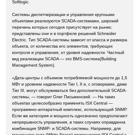
Softlogic.
Системы диспетчеризации и управления крупными
объектами реализуются SCADA-системами, широкий
перечень которых сегодня присутствует на рынке;
представлены они и в портфеле решений Schneider
Electric. Тип SCADA-системы зависит от класса и размера
объекта, от количества его элементов, требующих
контроля и управления, от уровня надежности. Частный
вид реализации SCADA — это BMS-система(Building
Management System).
«Дата-центры с объемом потребляемой мощности до 1,5
МВт и уровнем надежности Tier I, II и, с оговорками, даже
Tier III, могут обслуживаться без дополнительной SCADA-
системы, — говорит Олег Письменский. — На таких
объектах целесообразно применять ISX Central —
программно-аппаратный комплекс, использующий SNMP.
Если же категория и мощность однозначно предполагают
непрерывность управления, в таких случаях оправданна
комбинация SNMP- и SCADA-системы. Например, для
машинного зала (White Space) применяется ISX Central с