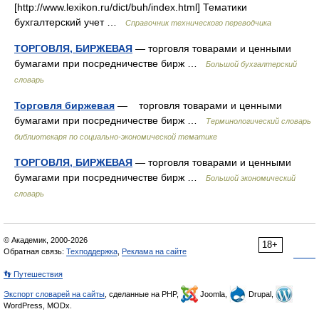
[http://www.lexikon.ru/dict/buh/index.html] Тематики
бухгалтерский учет …
Справочник технического переводчика
ТОРГОВЛЯ, БИРЖЕВАЯ
— торговля товарами и ценными
бумагами при посредничестве бирж …
Большой бухгалтерский
словарь
Торговля биржевая
— торговля товарами и ценными
бумагами при посредничестве бирж …
Терминологический словарь
библиотекаря по социально-экономической тематике
ТОРГОВЛЯ, БИРЖЕВАЯ
— торговля товарами и ценными
бумагами при посредничестве бирж …
Большой экономический
словарь
© Академик, 2000-2026
18+
Обратная связь:
Техподдержка
,
Реклама на сайте
👣 Путешествия
Экспорт словарей на сайты
, сделанные на PHP,
Joomla,
Drupal,
WordPress, MODx.