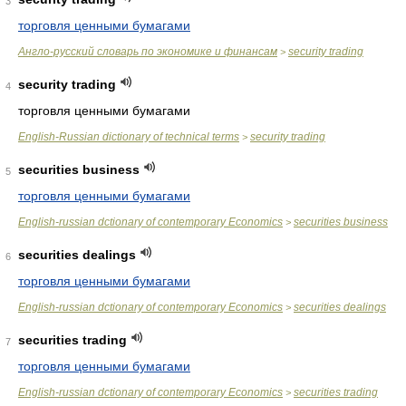
3
торговля ценными бумагами
Англо-русский словарь по экономике и финансам
security trading
>
security trading
4
торговля ценными бумагами
English-Russian dictionary of technical terms
security trading
>
securities business
5
торговля ценными бумагами
English-russian dctionary of contemporary Economics
securities business
>
securities dealings
6
торговля ценными бумагами
English-russian dctionary of contemporary Economics
securities dealings
>
securities trading
7
торговля ценными бумагами
English-russian dctionary of contemporary Economics
securities trading
>