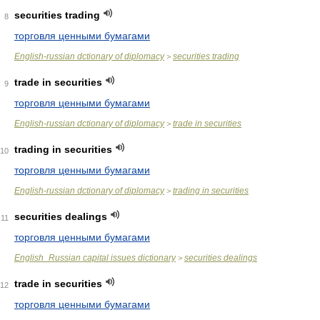
securities trading
8
торговля ценными бумагами
English-russian dctionary of diplomacy
securities trading
>
trade in securities
9
торговля ценными бумагами
English-russian dctionary of diplomacy
trade in securities
>
trading in securities
10
торговля ценными бумагами
English-russian dctionary of diplomacy
trading in securities
>
securities dealings
11
торговля ценными бумагами
English_Russian capital issues dictionary
securities dealings
>
trade in securities
12
торговля ценными бумагами