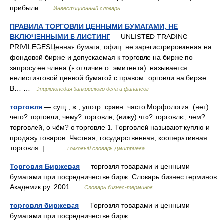
прибыли …
Инвестиционный словарь
ПРАВИЛА ТОРГОВЛИ ЦЕННЫМИ БУМАГАМИ, НЕ
ВКЛЮЧЕННЫМИ В ЛИСТИНГ
— UNLISTED TRADING
PRIVILEGESЦенная бумага, офиц. не зарегистрированная на
фондовой бирже и допускаемая к торговле на бирже по
запросу ее члена (в отличие от эмитента), называется
нелистинговой ценной бумагой с правом торговли на бирже .
В… …
Энциклопедия банковского дела и финансов
торговля
— сущ., ж., употр. сравн. часто Морфология: (нет)
чего? торговли, чему? торговле, (вижу) что? торговлю, чем?
торговлей, о чём? о торговле 1. Торговлей называют куплю и
продажу товаров. Частная, государственная, кооперативная
торговля. |… …
Толковый словарь Дмитриева
Торговля Биржевая
— торговля товарами и ценными
бумагами при посредничестве бирж. Словарь бизнес терминов.
Академик.ру. 2001 …
Словарь бизнес-терминов
торговля биржевая
— Торговля товарами и ценными
бумагами при посредничестве бирж.