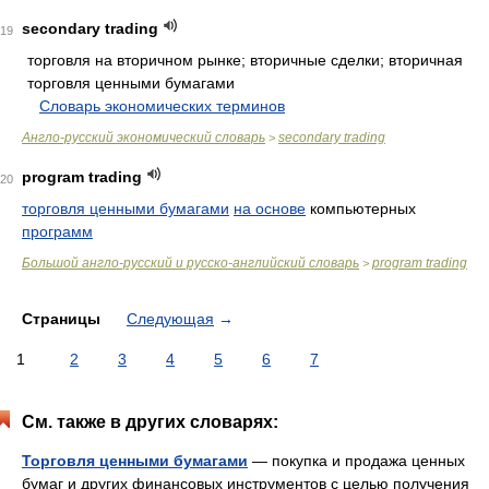
secondary trading
19
торговля на вторичном рынке; вторичные сделки; вторичная
торговля ценными бумагами
.
.
Словарь экономических терминов
.
Англо-русский экономический словарь
secondary trading
>
program trading
20
торговля ценными бумагами
на основе
компьютерных
программ
Большой англо-русский и русско-английский словарь
program trading
>
Страницы
Следующая
→
1
2
3
4
5
6
7
См. также в других словарях:
Торговля ценными бумагами
— покупка и продажа ценных
бумаг и других финансовых инструментов с целью получения