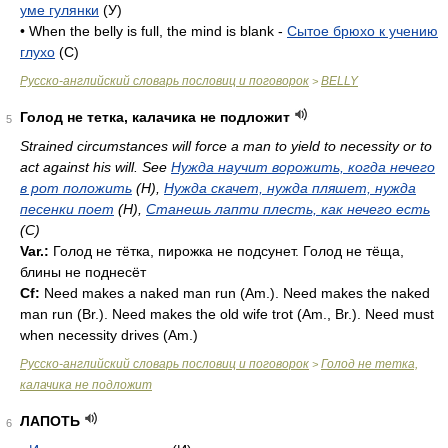
уме гулянки
(У)
• When the belly is full, the mind is blank -
Сытое брюхо к учению
глухо
(C)
Русско-английский словарь пословиц и поговорок
BELLY
>
Голод не тетка, калачика не подложит
5
Strained circumstances will force a man to yield to necessity or to
act against his will. See
Нужда научит ворожить, когда нечего
в рот положить
(H),
Нужда скачет, нужда пляшет, нужда
песенки поет
(H),
Станешь лапти плесть, как нечего есть
(C)
Var.:
Голод не тётка, пирожка не подсунет. Голод не тёща,
блины не поднесёт
Cf:
Need makes a naked man run (
Am.
). Need makes the naked
man run (
Br.
). Need makes the old wife trot (
Am.
,
Br.
). Need must
when necessity drives (
Am.
)
Русско-английский словарь пословиц и поговорок
Голод не тетка,
>
калачика не подложит
ЛАПОТЬ
6