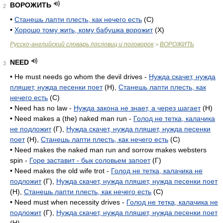
ВОРОЖИТЬ
2
•
Станешь лапти плесть, как нечего есть
(С)
•
Хорошо тому жить, кому бабушка ворожит
(X)
Русско-английский словарь пословиц и поговорок
ВОРОЖИТЬ
>
NEED
3
• He must needs go whom the devil drives -
Нужда скачет, нужда
пляшет, нужда песенки поет
(H),
Станешь лапти плесть, как
нечего есть
(C)
• Need has no law -
Нужда закона не знает, а через шагает
(H)
• Need makes a (the) naked man run -
Голод не тетка, калачика
не подложит
(Г),
Нужда скачет, нужда пляшет, нужда песенки
поет
(H),
Станешь лапти плесть, как нечего есть
(C)
• Need makes the naked man run and sorrow makes websters
spin -
Горе заставит - бык соловьем запоет
(Г)
• Need makes the old wife trot -
Голод не тетка, калачика не
подложит
(Г),
Нужда скачет, нужда пляшет, нужда песенки поет
(H),
Станешь лапти плесть, как нечего есть
(C)
• Need must when necessity drives -
Голод не тетка, калачика не
подложит
(Г),
Нужда скачет, нужда пляшет, нужда песенки поет