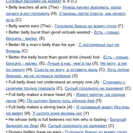
Соловья баснями не кормят
a, b (C)
• Belly teaches all arts (The) -
Нужда научит ворожить, когда
нечего в рот положить
(H),
Станешь лапти плесть, как нечего
есть
(C)
• Belly wants ears (The) -
Голодное брюхо ко всему глухо
(Г)
• Better belly burst than good victuals wasted -
Есть - горько,
бросить - жалко.
(E)
• Better fill a man's belly than his eye -
С погляденья сыт не
будешь
(C)
• Better the belly burst than good drink (meat) lost -
Есть - горько,
бросить - жалко.
(E),
Лучше в нас, чем в таз
(Л),
Не могу, а ем
по пирогу
(H),
Съесть не могу, а оставить жаль
(C),
Хоть лопни
брюшко, да не останься добрецо
(X)
• Full belly does not understand an empty one (A) -
Стоячему с
сидячим трудно говорить
(C),
Сытый голодного не разумеет
(C)
• Full belly makes a brave heart (A) -
Живот крепче, на сердце
легче
(Ж),
По сытому брюху хоть обухом бей
(П)
• Full belly makes a strong back (А) -
И поджарый живот без еды
не живет
(И),
У сытого коня восемь ног
(У)
• He whose belly is full believes not him who is fasting -
Богатый
бедному не брат
(Б),
Сытый голодного не разумеет
(C)
• Hungry bellies have no ears -
Голодное брюхо ко всему глухо