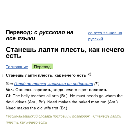
Перевод:
с русского на
со всех языков на
все языки
русский
Станешь лапти плесть, как нечего
есть
Толкование
Перевод
Станешь лапти плесть, как нечего есть
1
See
Голод не тетка, калачика не подложит
(Г)
Var.:
Станешь ворожить, когда нечего в рот положить
Cf:
The belly teaches all arts (
Br.
). Не must needs go whom the
devil drives (
Am.
,
Br.
). Need makes the naked man run (
Am.
).
Need makes the old wife trot (
Br.
)
Русско-английский словарь пословиц и поговорок
Станешь лапти
>
плесть, как нечего есть