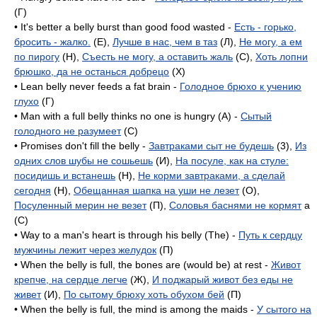
(Г)
• It's better a belly burst than good food wasted -
Есть - горько,
бросить - жалко.
(E),
Лучше в нас, чем в таз
(Л),
Не могу, а ем
по пирогу
(H),
Съесть не могу, а оставить жаль
(C),
Хоть лопни
брюшко, да не останься добрецо
(X)
• Lean belly never feeds a fat brain -
Голодное брюхо к учению
глухо
(Г)
• Man with a full belly thinks no one is hungry (A) -
Сытый
голодного не разумеет
(C)
• Promises don't fill the belly -
Завтраками сыт не будешь
(3),
Из
одних слов шубы не сошьешь
(И),
На посуле, как на стуле:
посидишь и встанешь
(H),
Не корми завтраками, а сделай
сегодня
(H),
Обещанная шапка на уши не лезет
(O),
Посуленный мерин не везет
(П),
Соловья баснями не кормят
a
(C)
• Way to a man's heart is through his belly (The) -
Путь к сердцу
мужчины лежит через желудок
(П)
• When the belly is full, the bones are (would be) at rest -
Живот
крепче, на сердце легче
(Ж),
И поджарый живот без еды не
живет
(И),
По сытому брюху хоть обухом бей
(П)
• When the belly is full, the mind is among the maids -
У сытого на