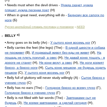
(H)
• Needs must when the devil drives -
Нужда скачет, нужда
пляшет, нужда песенки поет
(H)
• When in great need, everything will do -
Бедному все сапоги по
ноге
(Б)
Русско-английский словарь пословиц и поговорок
NEED
>
BELLY
4
• Army goes on its belly (An) -
У сытого коня восемь ног
(У)
• Belly carries the feet (the legs) (The) -
В одной шерсти и собака
не проживет
(B),
И поджарый живот без еды не живет
(И),
На
лошадь не плеть покупай, а овес
(H),
Не давай коню тощать - в
дороге не станет
(H),
Не кони везут, а овес
(H),
Не ноги кормят
брюхо, а брюхо ноги
(H),
Сыпь коню мешком, не будешь ходить
пешком
(C),
У сытого коня восемь ног
(У)
• Belly full of gluttony will never study willingly (A) -
Сытое брюхо к
учению глухо
(C)
• Belly has no ears (The) -
Голодное брюхо ко всему глухо
(Г),
Голодное брюхо к учению глухо
(Г)
• Belly is not filled with fair words (The) -
Завтраками сыт не
будешь
(3),
Не корми завтраками, а сделай сегодня
(H),