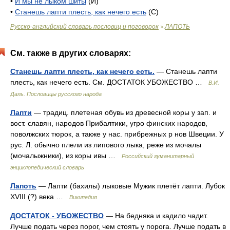
•
И мы не лыком шиты
(И)
•
Станешь лапти плесть, как нечего есть
(С)
Русско-английский словарь пословиц и поговорок
ЛАПОТЬ
>
См. также в других словарях:
Станешь лапти плесть, как нечего есть.
— Станешь лапти
плесть, как нечего есть. См. ДОСТАТОК УБОЖЕСТВО …
В.И.
Даль. Пословицы русского народа
Лапти
— традиц. плетеная обувь из древесной коры у зап. и
вост. славян, народов Прибалтики, угро финских народов,
поволжских тюрок, а также у нас. прибрежных р нов Швеции. У
рус. Л. обычно плели из липового лыка, реже из мочалы
(мочалыжники), из коры ивы …
Российский гуманитарный
энциклопедический словарь
Лапоть
— Лапти (бахилы) лыковые Мужик плетёт лапти. Лубок
XVIII (?) века …
Википедия
ДОСТАТОК - УБОЖЕСТВО
— На бедняка и кадило чадит.
Лучше подать через порог, чем стоять у порога. Лучше подать в