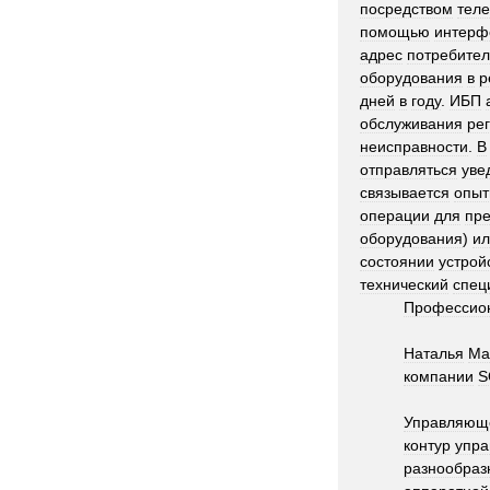
посредством
тел
помощью
интерф
адрес
потребите
оборудования
в
р
дней
в
году
.
ИБП
обслуживания
ре
неисправности
.
В
отправляться
уве
связывается
опы
операции
для
пр
оборудования
)
ил
состоянии
устрой
технический
спец
Профессио
Наталья
Ма
компании
S
Управляющ
контур
упра
разнообраз