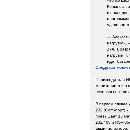
Что
же
каса
Копылов
,
т
в
последне
программн
удаленного
—
Адекватн
нагрузкой
,
дня
,
а
разр
нагрузки
.
К
идет
батар
Средства
монит
Производители
И
мониторинга
и
в
основаны
на
трех
В
первом
случае
232
(
Com
-
порт
)
к
превышает
15
ме
232
/
485
и
RS
-
485
администратора
.