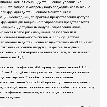
омпании
Radius
Group:
«
Дистанционное
управление
П
—
это
вопрос
,
к
которому
надо
подходить
чрезвычайно
Если
функции
дистанционного
мониторинга
и
зации
необходимы
,
то
практика
предоставления
доступа
к
функциям
дистанционного
управления
представляется
неверной
.
Доступность
модулей
управления
извне
но
несет
в
себе
риск
нарушения
безопасности
и
ки
снижает
надежность
системы
.
Если
существует
возможность
дистанционно
воздействовать
на
ИБП
,
на
его
,
отключение
,
снятие
нагрузки
,
закрытие
выходных
х
ключей
или
блокирование
цепи
байпаса
,
то
это
чревато
тания
всего
ЦОД
».
и
на
всех
трехфазных
ИБП
предусмотрена
кнопка
E
.
P
.
O
.
Power
Off
),
дублер
которой
может
быть
выведен
на
пульт
диспетчерской
.
Она
обеспечивает
аварийное
ное
отключение
блоков
ИБП
при
наступлении
аварийных
о
,
пожалуй
,
единственная
возможность
обесточить
нагрузку
,
т
трехфазного
аппарата
,
но
реализуется
она
в
ьных
случаях
.