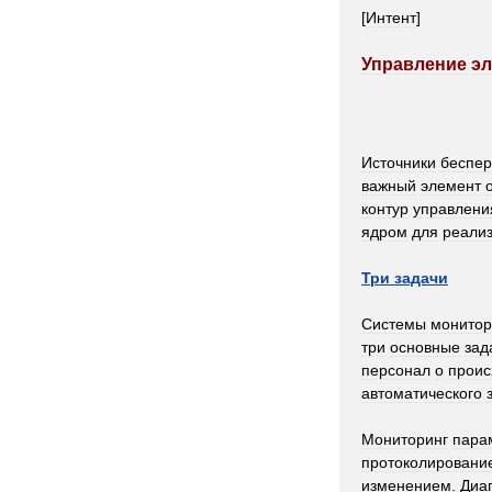
[
Интент
]
Управление
эл
Источники
беспер
важный
элемент
контур
управлени
ядром
для
реали
Три
задачи
Системы
монитор
три
основные
зад
персонал
о
прои
автоматического
Мониторинг
пара
протоколировани
изменением
.
Диа