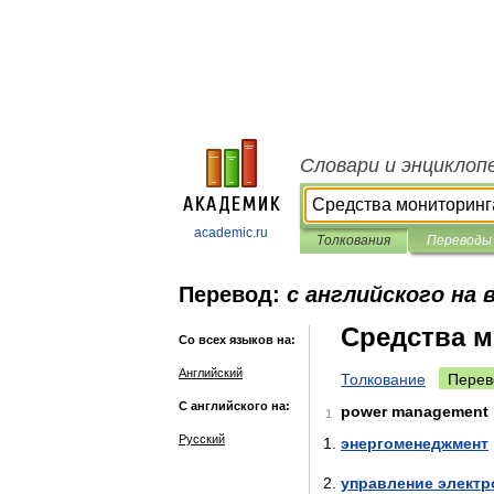
Словари и энциклоп
academic.ru
Толкования
Переводы
Перевод:
с английского на 
Средства м
Со всех языков на:
Английский
Толкование
Перев
С английского на:
power
management
1
Русский
энергоменеджмент
управление
электр