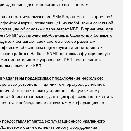
ригоден
лишь
для
топологии
«
точка
—
точка
».
едполагает
использование
SNMP
-
адаптера
—
встроенной
ерфейсной
карты
,
позволяющей
из
любой
точки
локальной
формацию
об
основных
параметрах
ИБП
.
В
принципе
,
для
рез
SNMP
достаточно
веб
-
браузера
.
Однако
для
большего
одители
оснащают
свои
системы
более
развитым
ерфейсом
,
обеспечивающим
функции
мониторинга
и
ршения
работы
.
На
базе
SNMP
-
протокола
функционируют
темы
мониторинга
и
управления
ИБП
,
поставляемые
нально
вместе
с
ИБП
.
MP
-
адаптеры
поддерживают
подключение
нескольких
ороговых
устройств
—
датчик
температуры
,
движения
,
проч
.
Интеграция
таких
устройств
в
общую
систему
ного
объекта
(
например
,
дата
-
центра
)
позволяет
охватить
тво
точек
наблюдения
и
отразить
эту
информацию
на
а
.
о
предоставляет
метод
эксплуатационного
удаленного
CE
,
позволяющий
отследить
работу
оборудования