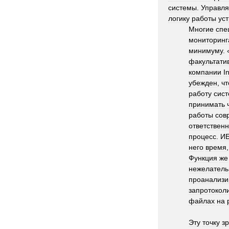
системы
.
Управл
логику
работы
ус
Многие
спе
мониторинг
минимуму
. 
факультати
компании
In
убежден
,
чт
работу
сис
принимать
работы
сов
ответствен
процесс
.
И
него
время
Функция
же
нежелатель
проанализи
запротокол
файлах
на
Эту
точку
з