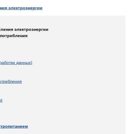
ния
электроэнергии
бления
электроэнергии
опотребления
работки
данных
)
отребления
t
ктропитанием