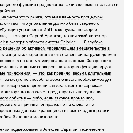
яющие
же
функции
предполагают
активное
вмешательство
в
тройства
.
циалисты
этого
рынка
,
отмечая
важность
процедуры
а
,
считают
,
что
управление
должно
быть
сведено
к
«
Функция
управления
ИБП
тоже
нужна
,
но
скорее
вно
, —
говорит
Сергей
Ермаков
,
технический
директор
elt
и
эксперт
в
области
систем
Chloride
. —
Я
глубоко
о
решения
об
активном
управляющем
вмешательстве
в
тем
защиты
электропитания
ответственной
нагрузки
должен
человек
,
а
не
автоматизированная
система
.
Завершение
ременных
мощных
серверов
,
на
которых
функционируют
ные
приложения
, —
это
,
как
правило
,
весьма
длительный
БП
зачастую
не
способны
обеспечивать
необходимое
для
,
не
говоря
уж
о
времени
запуска
какого
-
то
сервиса
».
мониторинга
позволяет
предотвратить
наступление
ного
события
—
либо
,
если
таковое
произошло
,
ровать
его
причины
,
опираясь
не
на
слова
,
а
на
ированные
данные
,
хранящиеся
в
памяти
адаптера
или
рабочей
станции
мониторинга
.
рения
поддерживает
и
Алексей
Сарыгин
,
технический