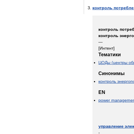
контроль
потребле
контроль
потре
контроль
энерг
—
[
Интент
]
Тематики
ЦОДы
(
центры
об
Синонимы
контроль
энергоп
EN
power
managemen
управление
эле
-