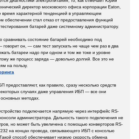
ется
диагностики
электропитания
,
то
,
как
отмечает
Юрий
ехнический
директор
московского
офиса
корпорации
Eaton
,
е
время
характерной
тенденцией
в
управляющем
ом
обеспечении
стал
отказ
от
предоставления
функций
тестирования
батарей
даже
системному
администратору
.
о
сравнивать
состояние
батарей
необходимо
под
 —
говорит
он
, —
сам
тест
запускать
не
чаще
чем
раз
в
два
яжать
батареи
надо
при
одном
и
том
же
токе
и
уровне
тому
же
процесс
заряда
—
довольно
долгий
.
Все
это
не
еям
на
пользу
.
оринга
БП
предоставляют
,
как
правило
,
сразу
несколько
средств
некоторых
случаях
даже
управления
ИБП
—
все
они
основных
методах
.
устройство
подключается
напрямую
через
интерфейс
RS
-
консоли
администратора
.
Дальность
такого
подключения
не
тров
,
но
может
быть
увеличена
с
помощью
конверторов
RS
-
/
232
на
концах
провода
,
связывающего
ИБП
с
консолью
Такой
способ
обеспечивает
низкую
скорость
обмена