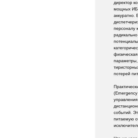
директор
к
мощных
ИБ
аккуратно
.
диспетчери
персоналу
радикально
потенциаль
категоричес
физическая
параметры
тиристорны
потерей
пи
Практическ
(
Emergency
управления
дистанцион
событий
.
Эт
питаемую
о
исключител