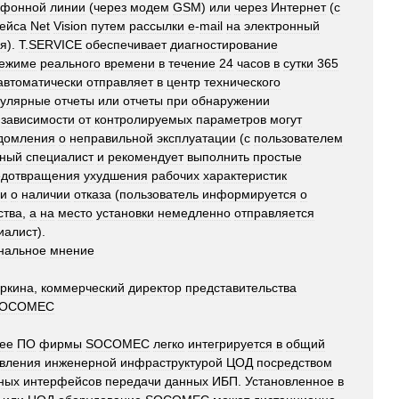
ефонной
линии
(
через
модем
GSM
)
или
через
Интернет
(
с
ейса
Net
Vision
путем
рассылки
e
-
mail
на
электронный
ля
).
T
.
SERVICE
обеспечивает
диагностирование
ежиме
реального
времени
в
течение
24
часов
в
сутки
365
автоматически
отправляет
в
центр
технического
гулярные
отчеты
или
отчеты
при
обнаружении
зависимости
от
контролируемых
параметров
могут
домления
о
неправильной
эксплуатации
(
с
пользователем
тный
специалист
и
рекомендует
выполнить
простые
едотвращения
ухудшения
рабочих
характеристик
и
о
наличии
отказа
(
пользователь
информируется
о
ства
,
а
на
место
установки
немедленно
отправляется
иалист
).
нальное
мнение
ркина
,
коммерческий
директор
представительства
OCOMEC
ее
ПО
фирмы
SOCOMEC
легко
интегрируется
в
общий
вления
инженерной
инфраструктурой
ЦОД
посредством
ных
интерфейсов
передачи
данных
ИБП
.
Установленное
в