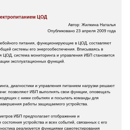
ектропитанием
ЦОД
Автор:
Жилкина
Наталья
Опубликовано
23
апреля
2009
года
ебойного
питания
,
функционирующие
в
ЦОД
,
составляют
общей
системы
его
энергообеспечения
.
Вписываясь
в
я
ЦОД
,
система
мониторинга
и
управления
ИБП
становится
зации
эксплуатационных
функций
.
инга
,
диагностики
и
управления
питанием
нагрузки
решают
ачи:
позволяют
ИБП
выполнять
свои
функции
,
оповещать
сходящих
с
ними
событиях
и
посылать
команды
для
завершения
работы
защищаемого
устройства
.
метров
ИБП
предполагает
отображение
и
е
состояния
устройства
и
всех
событий
,
связанных
с
его
гностика
реализуется
функциями
самотестирования