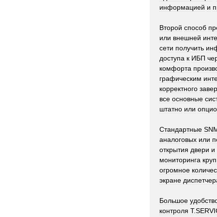
информацией
и
п
Второй
способ
пр
или
внешней
инт
сети
получить
ин
доступа
к
ИБП
че
комфорта
произв
графическим
инт
корректного
заве
все
основные
сис
штатно
или
опцио
Стандартные
SN
аналоговых
или
п
открытия
двери
и
мониторинга
круп
огромное
количес
экране
диспетчер
Большое
удобств
контроля
T
.
SERVI