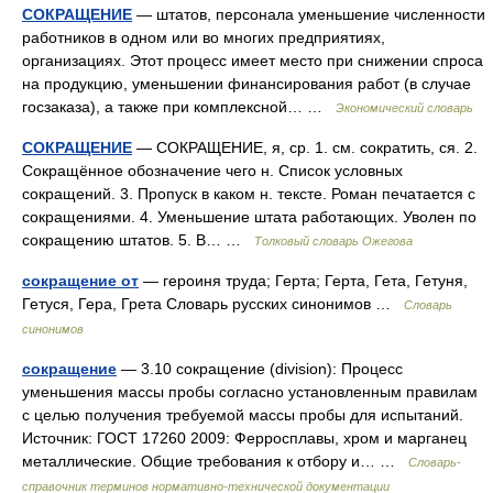
СОКРАЩЕНИЕ
— штатов, персонала уменьшение численности
работников в одном или во многих предприятиях,
организациях. Этот процесс имеет место при снижении спроса
на продукцию, уменьшении финансирования работ (в случае
госзаказа), а также при комплексной… …
Экономический словарь
СОКРАЩЕНИЕ
— СОКРАЩЕНИЕ, я, ср. 1. см. сократить, ся. 2.
Сокращённое обозначение чего н. Список условных
сокращений. 3. Пропуск в каком н. тексте. Роман печатается с
сокращениями. 4. Уменьшение штата работающих. Уволен по
сокращению штатов. 5. В… …
Толковый словарь Ожегова
сокращение от
— героиня труда; Герта; Герта, Гета, Гетуня,
Гетуся, Гера, Грета Словарь русских синонимов …
Словарь
синонимов
сокращение
— 3.10 сокращение (division): Процесс
уменьшения массы пробы согласно установленным правилам
с целью получения требуемой массы пробы для испытаний.
Источник: ГОСТ 17260 2009: Ферросплавы, хром и марганец
металлические. Общие требования к отбору и… …
Словарь-
справочник терминов нормативно-технической документации