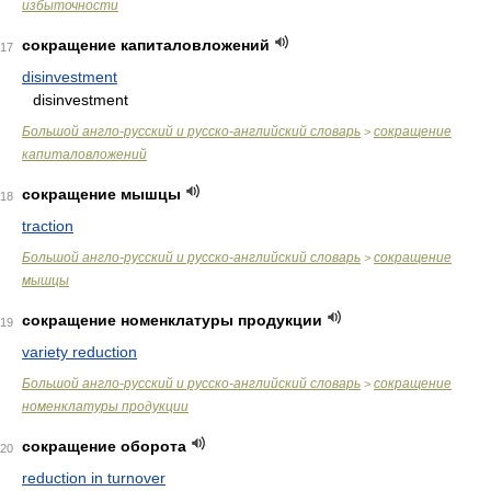
избыточности
сокращение капиталовложений
17
disinvestment
disinvestment
Большой англо-русский и русско-английский словарь
сокращение
>
капиталовложений
сокращение мышцы
18
traction
Большой англо-русский и русско-английский словарь
сокращение
>
мышцы
сокращение номенклатуры продукции
19
variety reduction
Большой англо-русский и русско-английский словарь
сокращение
>
номенклатуры продукции
сокращение оборота
20
reduction in turnover