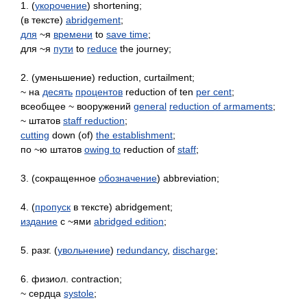
1. (
укорочение
) shortening;
(в текcте)
abridgement
;
для
~я
времени
to
save time
;
для ~я
пути
to
reduce
the journey;
2. (уменьшение) reduction, curtailment;
~ на
десять
процентов
reduction of ten
per cent
;
всеобщее ~ вооружений
general
reduction of armaments
;
~ штатов
staff reduction
;
cutting
down (of)
the establishment
;
по ~ю штатов
owing to
reduction of
staff
;
3. (сокращенное
обозначение
) abbreviation;
4. (
пропуск
в тексте) abridgement;
издание
с ~ями
abridged edition
;
5. разг. (
увольнение
)
redundancy
,
discharge
;
6. физиол. contraction;
~ сердца
systole
;