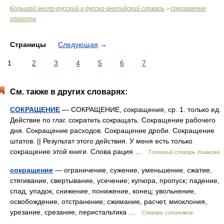
Большой англо-русский и русско-английский словарь
сокращение
>
оборота
Страницы
Следующая
→
1
2
3
4
5
6
7
См. также в других словарях:
СОКРАЩЕНИЕ
— СОКРАЩЕНИЕ, сокращения, ср. 1. только ед.
Действие по глаг. сократить сокращать. Сокращение рабочего
дня. Сокращение расходов. Сокращение дроби. Сокращение
штатов. || Результат этого действия. У меня есть только
сокращение этой книги. Слова рация …
Толковый словарь Ушакова
сокращение
— ограничение, сужение, уменьшение, сжатие,
стягивание, свертывание, усечение; купюра, пропуск; падение,
спад, упадок, снижение, понижение, конец; увольнение,
освобождение, отстранение; сжимание, расчет, миоклония,
урезание, срезание, перистальтика …
Словарь синонимов