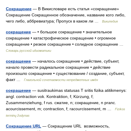
Сокращение
— В Викисловаре есть статья «сокращение»
Сокращение Сокращенное обозначение, название кого либо,
чего либо, аббревиатура; Пропуск в каком ли …
Википедия
сокращение
— • большое сокращение • значительное
сокращение • катастрофическое сокращение • огромное
сокращение • резкое сокращение • солидное сокращение …
Словарь русской идиоматики
сокращение
— началось сокращение • действие, субъект,
начало провести радикальное сокращение • действие
произошло сокращение • существование / создание, субъект,
факт …
Глагольной сочетаемости непредметных имён
сокращение
— susitraukimas statusas T sritis fizika atitikmenys:
angl. contraction vok. Kontraktion, f; Kürzung, f;
Zusammenziehung, f rus. сжатие, n; сокращение, n pranc.
acourcissement, m; contraction, f; racourcissement, m …
Fizikos
terminų žodynas
Сокращение URL
— Сокращение URL возможность,