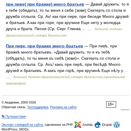
при пиве{ при бражке} много братьев
— Давай дружить: то я
к тебе (обедать), то ты меня к себе (зови) Скатерть со стола и
дружба сплыла. Ср. Ах! как при пире, при беседе Много друзей
и братьев. A как при горе, при кручине Еще нету у молодца
друга и брата. Песня (Ср. Серг. Глинка.… …
Большой толково-
фразеологический словарь Михельсона
При пиве, при бражке много братьев
— При пивѣ, при
бражкѣ много братьевъ. «Давай дружить: то я къ тебѣ
(обѣдать), то ты меня къ себѣ (зови)». Скатерть со стола и
дружба сплыла. Ср. Ахъ! какъ при пирѣ, при бесѣдѣ Много
друзей и братьевъ. А какъ при горѣ, при кручинѣ Еще нѣту у…
…
Большой толково-фразеологический словарь Михельсона (оригинальная
орфография)
© Академик, 2000-2026
18+
Обратная связь:
Техподдержка
,
Реклама на сайте
👣 Путешествия
Экспорт словарей на сайты
, сделанные на PHP,
Joomla,
Drupal,
WordPress, MODx.