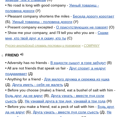
• No road is long with good company -
Умный товарищ -
половина дороги
(У)
• Pleasant company shortens the miles -
Беседа дорогу коротает
(Б),
Умный товарищ - половина дороги
(У)
• Present company excepted -
О присутствующих не говорят
(O)
• Show me your company, and I'll tell you who you are -
Скажи
мне, кто твой друг, и я скажу, кто ты
(C)
Русско-английский словарь пословиц и поговорок
COMPANY
>
FRIEND
6
• Adversity has no friends -
В радости сыщут, в горе забудут
(B)
• All are not friends that speak us fair -
Друг спорит, а недруг
поддакивает
(Д)
• Anything for a friend -
Для милого дружка и сережка из ушка
(Д),
Друга иметь - себя не жалеть
(Д)
• Before you choose (make) a friend, eat a bushel of salt with him -
Будь друг, да не вдруг
(B),
Друга узнать - вместе пуд соли
съесть
(Д),
Не узнавай друга в три дня, узнавай в три года
(H)
• Before you make a friend, eat a peck of salt with him -
Будь друг,
да не вдруг
(Б),
Друга узнать - вместе пуд соли съесть
(Д),
Не