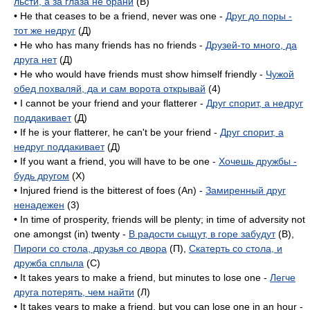
льсти, а за глаза не брани
(B)
• He that ceases to be a friend, never was one -
Друг до поры -
тот же недруг
(Д)
• He who has many friends has no friends -
Друзей-то много, да
друга нет
(Д)
• He who would have friends must show himself friendly -
Чужой
обед похваляй, да и сам ворота открывай
(4)
• I cannot be your friend and your flatterer -
Друг спорит, а недруг
поддакивает
(Д)
• If he is your flatterer, he can't be your friend -
Друг спорит, а
недруг поддакивает
(Д)
• If you want a friend, you will have to be one -
Хочешь дружбы -
будь другом
(X)
• Injured friend is the bitterest of foes (An) -
Замиренный друг
ненадежен
(3)
• In time of prosperity, friends will be plenty; in time of adversity not
one amongst (in) twenty -
В радости сыщут, в горе забудут
(B),
Пироги со стола, друзья со двора
(П),
Скатерть со стола, и
дружба сплыла
(C)
• It takes years to make a friend, but minutes to lose one -
Легче
друга потерять, чем найти
(Л)
• It takes years to make a friend, but you can lose one in an hour -