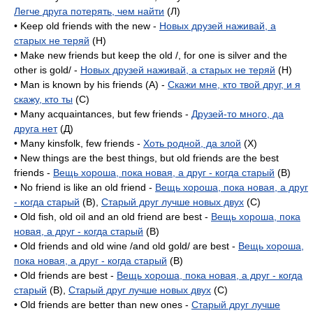
Легче друга потерять, чем найти
(Л)
• Keep old friends with the new -
Новых друзей наживай, а
старых не теряй
(H)
• Make new friends but keep the old /, for one is silver and the
other is gold/ -
Новых друзей наживай, а старых не теряй
(H)
• Man is known by his friends (A) -
Скажи мне, кто твой друг, и я
скажу, кто ты
(C)
• Many acquaintances, but few friends -
Друзей-то много, да
друга нет
(Д)
• Many kinsfolk, few friends -
Хоть родной, да злой
(X)
• New things are the best things, but old friends are the best
friends -
Вещь хороша, пока новая, а друг - когда старый
(B)
• No friend is like an old friend -
Вещь хороша, пока новая, а друг
- когда старый
(B),
Старый друг лучше новых двух
(C)
• Old fish, old oil and an old friend are best -
Вещь хороша, пока
новая, а друг - когда старый
(B)
• Old friends and old wine /and old gold/ are best -
Вещь хороша,
пока новая, а друг - когда старый
(B)
• Old friends are best -
Вещь хороша, пока новая, а друг - когда
старый
(B),
Старый друг лучше новых двух
(C)
• Old friends are better than new ones -
Старый друг лучше