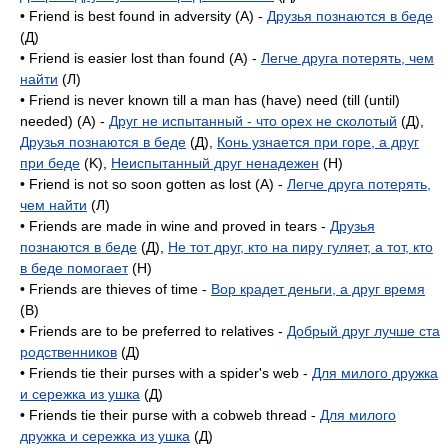
• Friend is best found in adversity (A) -
Друзья познаются в беде
(Д)
• Friend is easier lost than found (A) -
Легче друга потерять, чем
найти
(Л)
• Friend is never known till a man has (have) need (till (until)
needed) (A) -
Друг не испытанный - что орех не сколотый
(Д),
Друзья познаются в беде
(Д),
Конь узнается при горе, а друг
при беде
(K),
Неиспытанный друг ненадежен
(H)
• Friend is not so soon gotten as lost (А) -
Легче друга потерять,
чем найти
(Л)
• Friends are made in wine and proved in tears -
Друзья
познаются в беде
(Д),
Не тот друг, кто на пиру гуляет, а тот, кто
в беде помогает
(H)
• Friends are thieves of time -
Вор крадет деньги, а друг время
(B)
• Friends are to be preferred to relatives -
Добрый друг лучше ста
родственников
(Д)
• Friends tie their purses with a spider's web -
Для милого дружка
и сережка из ушка
(Д)
• Friends tie their purse with a cobweb thread -
Для милого
дружка и сережка из ушка
(Д)