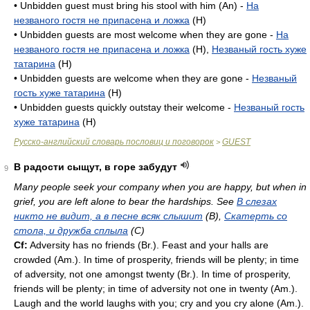
• Unbidden guest must bring his stool with him (An) -
На
незваного гостя не припасена и ложка
(H)
• Unbidden guests are most welcome when they are gone -
На
незваного гостя не припасена и ложка
(H),
Незваный гость хуже
татарина
(H)
• Unbidden guests are welcome when they are gone -
Незваный
гость хуже татарина
(H)
• Unbidden guests quickly outstay their welcome -
Незваный гость
хуже татарина
(H)
Русско-английский словарь пословиц и поговорок
GUEST
>
В радости сыщут, в горе забудут
9
Many people seek your company when you are happy, but when in
grief, you are left alone to bear the hardships. See
В слезах
никто не видит, а в песне всяк слышит
(B),
Скатерть со
стола, и дружба сплыла
(C)
Cf:
Adversity has no friends (
Br.
). Feast and your halls are
crowded (
Am.
). In time of prosperity, friends will be plenty; in time
of adversity, not one amongst twenty (
Br.
). In time of prosperity,
friends will be plenty; in time of adversity not one in twenty (
Am.
).
Laugh and the world laughs with you; cry and you cry alone (
Am.
).