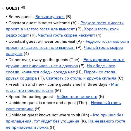
GUEST
8
• Be my guest -
Вольному воля
(B)
• Constant guest is never welcome (A) -
Редкого гостя милости
просят, а частого гостя еле выносят
(P),
Хорош гость, коли
редко ходит
(K),
Частый гость скорее наскучит
(4)
• Constant guest will wear out his visit (A) -
Редкого гостя милости
просят, а частого гостя еле выносят
(P),
Частый гость скорее
наскучит
(4)
• Dinner over, away go the guests (The) -
Есть пирожки - есть и
дружки; нет пирожков - нет и дружков
(E),
На обеде - все
соседи, кончился обед - соседа нет
(H),
Пироги со стола,
друзья со двора
(П),
Скатерть со стола, и дружба сплыла
(C)
• Fresh fish and new - come guests smell in three days -
Мил
гость, что недолго гостит
(M)
• Speed the parting guest -
Бойся гостя стоячего
(Б)
• Unbidden guest is a bore and a pest (The) -
Незваный гость
хуже татарина
(H)
• Unbidden guest knows not where to sit (An) -
Кто пришел без
приглашения, тот уйдет без угощения
(K),
На незваного гостя
не припасена и ложка
(H)