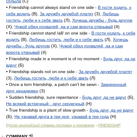
сплыла
(C)
• Friendship cannot always stand on one side -
В гости ходить, к
себе водить
(B),
За дружбу дружбой платят
(3),
Любишь
гостить, люби и к себе звать
(Л),
Хочешь дружбы - будь другом
(X),
Чужой обед похваляй, да и сам ворота открывай
(4)
• Friendship cannot stand /all/ on one side -
В гости ходить, к себе
водить
(B),
Любишь гостить, люби и к себе звать
(Л),
Хочешь
дружбы - будь другом
(X),
Чужой обед похваляй, да и сам
ворота открывай
(4)
• Friendship made in a moment is of no moment -
Будь друг, да не
вдруг
(Б)
• Friendship stands not on one side -
За дружбу дружбой платят
(3),
Любишь гостить, люби и к себе звать
(Л)
• Once a torn friendship, a patch can't be sewn -
Замиренный
друг ненадежен
(3)
• Sudden friendship, sure repentance -
Будь друг, да не вдруг
(Б),
Не всякий встречный - друг сердечный
(H)
• True friendship is a plant of slow growth -
Будь друг, да не вдруг
(Б),
Не узнавай друга в три дня, узнавай в три года
(H)
Русско-английский словарь пословиц и поговорок
FRIENDSHIP
>
COMPANY