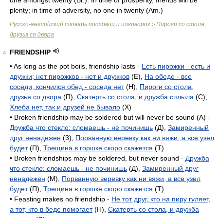
one amongst twenty (
Br.
). In time of prosperity, friends will be
plenty; in time of adversity, no one in twenty (
Am.
)
Русско-английский словарь пословиц и поговорок
Пироги со стола,
>
друзья со двора
FRIENDSHIP
4
• As long as the pot boils, friendship lasts -
Есть пирожки - есть и
дружки; нет пирожков - нет и дружков
(E),
На обеде - все
соседи, кончился обед - соседа нет
(H),
Пироги со стола,
друзья со двора
(П),
Скатерть со стола, и дружба сплыла
(C),
Хлеба нет, так и друзей не бывало
(X)
• Broken friendship may be soldered but will never be sound (A) -
Дружба что стекло: сломаешь - не починишь
(Д),
Замиренный
друг ненадежен
(3),
Порванную веревку как ни вяжи, а все узел
будет
(П),
Трещина в горшке скоро скажется
(T)
• Broken friendships may be soldered, but never sound -
Дружба
что стекло: сломаешь - не починишь
(Д),
Замиренный друг
ненадежен
(M),
Порванную веревку как ни вяжи, а все узел
будет
(П),
Трещина в горшке скоро скажется
(T)
• Feasting makes no friendship -
Не тот друг, кто на пиру гуляет,
а тот, кто в беде помогает
(H),
Скатерть со стола, и дружба