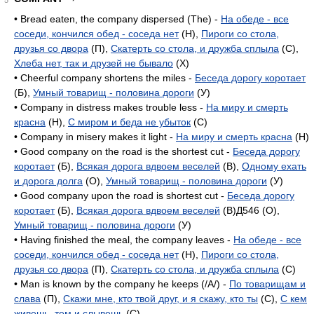
5
• Bread eaten, the company dispersed (The) -
На обеде - все
соседи, кончился обед - соседа нет
(H),
Пироги со стола,
друзья со двора
(П),
Скатерть со стола, и дружба сплыла
(C),
Хлеба нет, так и друзей не бывало
(X)
• Cheerful company shortens the miles -
Беседа дорогу коротает
(Б),
Умный товарищ - половина дороги
(У)
• Company in distress makes trouble less -
На миру и смерть
красна
(H),
С миром и беда не убыток
(C)
• Company in misery makes it light -
На миру и смерть красна
(H)
• Good company on the road is the shortest cut -
Беседа дорогу
коротает
(Б),
Всякая дорога вдвоем веселей
(В),
Одному ехать
и дорога долга
(О),
Умный товарищ - половина дороги
(У)
• Good company upon the road is shortest cut -
Беседа дорогу
коротает
(Б),
Всякая дорога вдвоем веселей
(В)Д546 (О),
Умный товарищ - половина дороги
(У)
• Having finished the meal, the company leaves -
На обеде - все
соседи, кончился обед - соседа нет
(H),
Пироги со стола,
друзья со двора
(П),
Скатерть со стола, и дружба сплыла
(C)
• Man is known by the company he keeps (/A/) -
По товарищам и
слава
(П),
Скажи мне, кто твой друг, и я скажу, кто ты
(C),
С кем
живешь, тем и слывешь
(C)