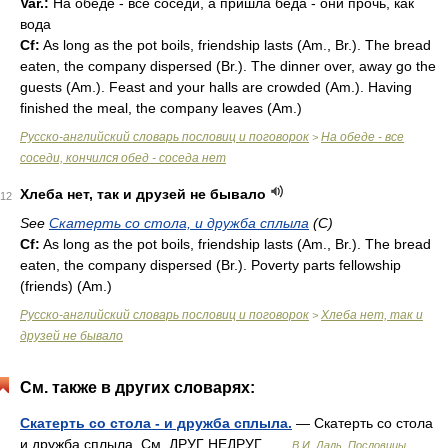
Var.:
На обеде - все соседи, а пришла беда - они прочь, как
вода
Cf:
As long as the pot boils, friendship lasts (
Am.
,
Br.
). The bread
eaten, the company dispersed (
Br.
). The dinner over, away go the
guests (
Am.
). Feast and your halls are crowded (
Am.
). Having
finished the meal, the company leaves (
Am.
)
Русско-английский словарь пословиц и поговорок
На обеде - все
>
соседи, кончился обед - соседа нет
Хлеба нет, так и друзей не бывало
12
See
Скатерть со стола, и дружба сплыла
(С)
Cf:
As long as the pot boils, friendship lasts (
Am.
,
Br.
). The bread
eaten, the company dispersed (
Br.
). Poverty parts fellowship
(friends) (
Am.
)
Русско-английский словарь пословиц и поговорок
Хлеба нет, так и
>
друзей не бывало
См. также в других словарях:
Скатерть со стола - и дружба сплыла.
— Скатерть со стола
и дружба сплыла. См. ДРУГ НЕДРУГ …
В.И. Даль. Пословицы