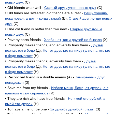
новых двух
(C)
• Old friends wear well -
Старый друг лучше новых двух
(C)
• Old tunes are sweetest, old friends are surest -
Вещь хороша,
пока новая, а друг - когда старый
(B),
Старый друг лучше новых
двух
(C)
• One old friend is better than two new -
Старый друг лучше
новых двух
(C)
• Poverty parts friends -
Хлеба нет, так и друзей не бывало
(X)
• Prosperity makes friends, and adversity tries them -
Друзья
познаются в беде
(Д),
Не тот друг, кто на пиру гуляет, а тот, кто
в беде помогает
(H)
• Prosperity makes friends; adversity tries them -
Друзья
познаются в беде
(Д),
Не тот друг, кто на пиру гуляет, а тот, кто
в беде помогает
(H)
• Reconciled friend is a double enemy (A) -
Замиренный друг
ненадежен
(3)
• Save me from my friends -
Избави меня, Боже, от друзей, а с
врагами я сам справлюсь
(И)
• They are rich who have true friends -
Не имей сто рублей, а
имей сто друзей
(H)
• То have a friend, be one -
За дружбу дружбой платят
(3)