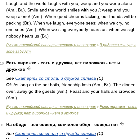
Laugh and the world laughs with you; weep and you weep alone
(
Am.
,
Br.
). Smile and the world smiles with you /; weep and you
weep alone/ (
Am.
). When good cheer is lacking, our friends will be
packing (
Br.
). When we laugh, everyone sees; when we cry, no
one sees (
Am.
). When we sing everybody hears us, when we sigh
nobody hears us (
Br.
)
Русско-английский словарь пословиц и поговорок
В радости сыщут, в
>
горе забудут
Есть пирожки - есть и дружки; нет пирожков - нет и
10
дружков
See
Скатерть со стола, и дружба сплыла
(С)
Cf:
As long as the pot boils, friendship lasts (
Am.
,
Br.
). The dinner
over, away go the guests (
Am.
). Feast and your halls are crowded
(
Am.
)
Русско-английский словарь пословиц и поговорок
Есть пирожки - есть
>
и дружки; нет пирожков - нет и дружков
На обеде - все соседи, кончился обед - соседа нет
11
See
Скатерть со стола, и дружба сплыла
(С)