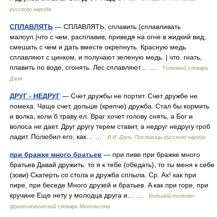
русского народа
СПЛАВЛЯТЬ
— СПЛАВЛЯТЬ, сплавить (сплавливать
малоуп.)что с чем, расплавив, приведя на огне в жидкий вид,
смешать с чем и дать вместе окрепнуть. Красную медь
сплавляют с цинком, и получают зеленую медь. | что. гнать,
плавить по воде, сгонять. Лес сплавляют… …
Толковый словарь
Даля
ДРУГ - НЕДРУГ
— Счет дружбы не портит. Счет дружбе не
помеха. Чаще счет, дольше (крепче) дружба. Стал бы кормить
и волка, коли б траву ел. Враг хочет голову снять, а Бог и
волоса не дает. Друг другу терем ставит, а недруг недругу гроб
ладит. Полюбил его, как… …
В.И. Даль. Пословицы русского народа
при бражке много братьев
— при пиве при бражке много
братьев Давай дружить: то я к тебе (обедать), то ты меня к себе
(зови) Скатерть со стола и дружба сплыла. Ср. Ах! как при
пире, при беседе Много друзей и братьев. A как при горе, при
кручине Еще нету у молодца друга и… …
Большой толково-
фразеологический словарь Михельсона