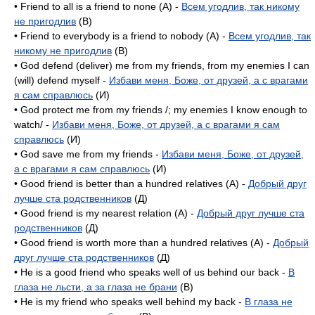
• Friend to all is a friend to none (A) -
Всем угодлив, так никому
не пригодлив
(B)
• Friend to everybody is a friend to nobody (A) -
Всем угодлив, так
никому не пригодлив
(B)
• God defend (deliver) me from my friends, from my enemies I can
(will) defend myself -
Избави меня, Боже, от друзей, а с врагами
я сам справлюсь
(И)
• God protect me from my friends /; my enemies I know enough to
watch/ -
Избави меня, Боже, от друзей, а с врагами я сам
справлюсь
(И)
• God save me from my friends -
Избави меня, Боже, от друзей,
а с врагами я сам справлюсь
(И)
• Good friend is better than a hundred relatives (A) -
Добрый друг
лучше ста родственников
(Д)
• Good friend is my nearest relation (A) -
Добрый друг лучше ста
родственников
(Д)
• Good friend is worth more than a hundred relatives (A) -
Добрый
друг лучше ста родственников
(Д)
• He is a good friend who speaks well of us behind our back -
В
глаза не льсти, а за глаза не брани
(B)
• He is my friend who speaks well behind my back -
В глаза не