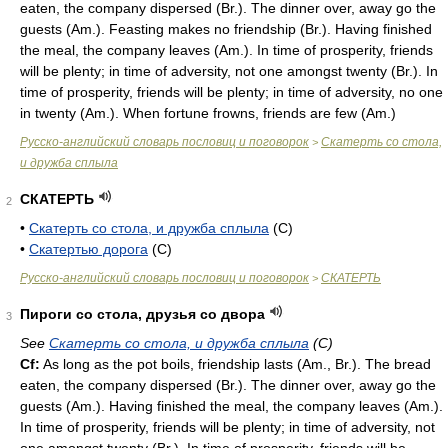
eaten, the company dispersed (
Br.
). The dinner over, away go the
guests (
Am.
). Feasting makes no friendship (
Br.
). Having finished
the meal, the company leaves (
Am.
). In time of prosperity, friends
will be plenty; in time of adversity, not one amongst twenty (
Br.
). In
time of prosperity, friends will be plenty; in time of adversity, no one
in twenty (
Am.
). When fortune frowns, friends are few (
Am.
)
Русско-английский словарь пословиц и поговорок
Скатерть со стола,
>
и дружба сплыла
СКАТЕРТЬ
2
•
Скатерть со стола, и дружба сплыла
(С)
•
Скатертью дорога
(С)
Русско-английский словарь пословиц и поговорок
СКАТЕРТЬ
>
Пироги со стола, друзья со двора
3
See
Скатерть со стола, и дружба сплыла
(С)
Cf:
As long as the pot boils, friendship lasts (
Am.
,
Br.
). The bread
eaten, the company dispersed (
Br.
). The dinner over, away go the
guests (
Am.
). Having finished the meal, the company leaves (
Am.
).
In time of prosperity, friends will be plenty; in time of adversity, not