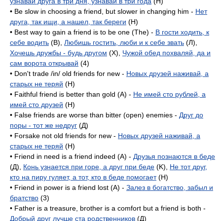
узнавай друга в три дня, узнавай в три года
(H)
• Be slow in choosing a friend, but slower in changing him -
Нет
друга, так ищи, а нашел, так береги
(H)
• Best way to gain a friend is to be one (The) -
В гости ходить, к
себе водить
(B),
Любишь гостить, люби и к себе звать
(Л),
Хочешь дружбы - будь другом
(X),
Чужой обед похваляй, да и
сам ворота открывай
(4)
• Don't trade /in/ old friends for new -
Новых друзей наживай, а
старых не теряй
(H)
• Faithful friend is better than gold (A) -
Не имей сто рублей, а
имей сто друзей
(H)
• False friends are worse than bitter (open) enemies -
Друг до
поры - тот же недруг
(Д)
• Forsake not old friends for new -
Новых друзей наживай, а
старых не теряй
(H)
• Friend in need is a friend indeed (A) -
Друзья познаются в беде
(Д),
Конь узнается при горе, а друг при беде
(K),
Не тот друг,
кто на пиру гуляет, а тот, кто в беде помогает
(H)
• Friend in power is a friend lost (A) -
Залез в богатство, забыл и
братство
(3)
• Father is a treasure, brother is a comfort but a friend is both -
Добрый друг лучше ста родственников
(Д)