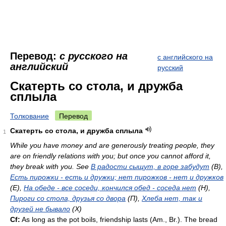
Перевод:
с русского на
с английского на
английский
русский
Скатерть со стола, и дружба
сплыла
Толкование
Перевод
Скатерть со стола, и дружба сплыла
1
While you have money and are generously treating people, they
are on friendly relations with you; but once you cannot afford it,
they break with you. See
В радости сыщут, в горе забудут
(B),
Есть пирожки - есть и дружки; нет пирожков - нет и дружков
(E),
На обеде - все соседи, кончился обед - соседа нет
(H),
Пироги со стола, друзья со двора
(П),
Хлеба нет, так и
друзей не бывало
(X)
Cf:
As long as the pot boils, friendship lasts (
Am.
,
Br.
). The bread