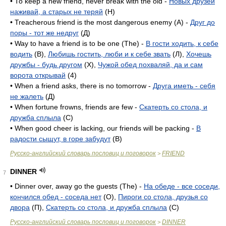
• То keep a new friend, never break with the old -
Новых друзей
наживай, а старых не теряй
(H)
• Treacherous friend is the most dangerous enemy (A) -
Друг до
поры - тот же недруг
(Д)
• Way to have a friend is to be one (The) -
В гости ходить, к себе
водить
(B),
Любишь гостить, люби и к себе звать
(Л),
Хочешь
дружбы - будь другом
(X),
Чужой обед похваляй, да и сам
ворота открывай
(4)
• When a friend asks, there is no tomorrow -
Друга иметь - себя
не жалеть
(Д)
• When fortune frowns, friends are few -
Скатерть со стола, и
дружба сплыла
(C)
• When good cheer is lacking, our friends will be packing -
В
радости сыщут, в горе забудут
(B)
Русско-английский словарь пословиц и поговорок
FRIEND
>
DINNER
7
• Dinner over, away go the guests (The) -
На обеде - все соседи,
кончился обед - соседа нет
(O),
Пироги со стола, друзья со
двора
(П),
Скатерть со стола, и дружба сплыла
(C)
Русско-английский словарь пословиц и поговорок
DINNER
>