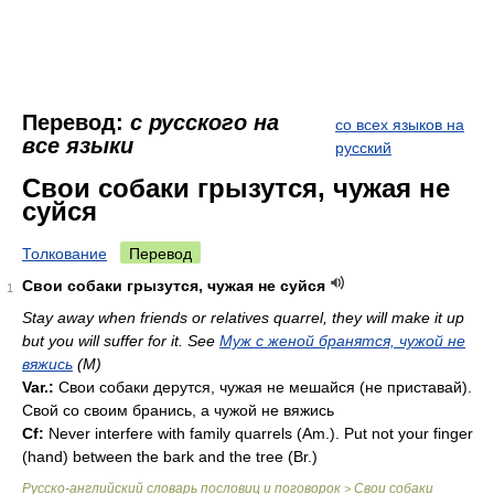
Перевод:
с русского на
со всех языков на
все языки
русский
Свои собаки грызутся, чужая не
суйся
Толкование
Перевод
Свои собаки грызутся, чужая не суйся
1
Stay away when friends or relatives quarrel, they will make it up
but you will suffer for it. See
Муж с женой бранятся, чужой не
вяжись
(M)
Var.:
Свои собаки дерутся, чужая не мешайся (не приставай).
Свой со своим бранись, а чужой не вяжись
Cf:
Never interfere with family quarrels (
Am.
). Put not your finger
(hand) between the bark and the tree (
Br.
)
Русско-английский словарь пословиц и поговорок
Свои собаки
>