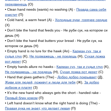
передвинешь
(O)
• Clean hand needs (wants) no washing (A) -
Правда сама себя
очистит
(П)
• Cold hand, a warm heart (A) -
Холодные руки, горячее сердце
(X)
• Don't bite the hand that feeds you - Не руби сук, на котором си
дишь (H)
• Don't bite the hand that butters your bread - Не руби сук, на
котором си дишь (H)
• Empty hand is no lure for the hawk (An) -
Карман сух, так и
судья глух
(K),
Не подмажешь - не поедешь
(H),
Сухая ложка
рот дерет
(C)
• Empty hands allure no hawks -
Карман сух, так и судья глух
(K),
Не подмажешь - не поедешь
(H),
Сухая ложка рот дерет
(C)
• Hand that gives gathers (The) -
Добро добро покрывает
(Д),
Живи для людей, поживут и люди для тебя
(Ж),
За добро
добром и платят
(3)
• It's the new hand who always gets the short - handed rake -
Первый блин комом
(П)
• Left hand doesn't know what the right hand is doing (The) -
Правая рука не знает, что делает левая
(П)