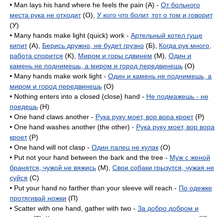
• Man lays his hand where he feels the pain (A) -
От больного
места рука не отходит
(O),
У кого что болит, тот о том и говорит
(У)
• Many hands make light (quick) work -
Артельный котел гуще
кипит
(A),
Берись дружно, не будет грузно
(Б),
Когда рук много,
работа спорится
(K),
Миром и горы сдвинем
(M),
Один и
камень не поднимешь, а миром и город передвинешь
(O)
• Many hands make work light -
Один и камень не поднимешь, а
миром и город передвинешь
(O)
• Nothing enters into a closed (close) hand -
Не подмажешь - не
поедешь
(H)
• One hand claws another -
Рука руку моет, вор вора кроет
(P)
• One hand washes another (the other) -
Рука руку моет, вор вора
кроет
(P)
• One hand will not clasp -
Один палец не кулак
(O)
• Put not your hand between the bark and the tree -
Муж с женой
бранятся, чужой не вяжись
(M),
Свои собаки грызутся, чужая не
суйся
(C)
• Put your hand no farther than your sleeve will reach -
По одежке
протягивай ножки
(П)
• Scatter with one hand, gather with two -
За добро добром и