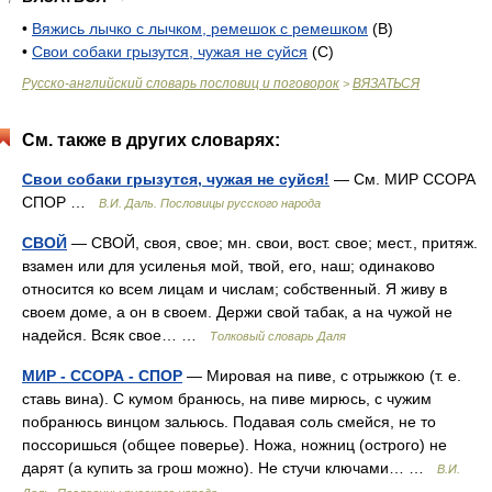
•
Вяжись лычко с лычком, ремешок с ремешком
(В)
•
Свои собаки грызутся, чужая не суйся
(С)
Русско-английский словарь пословиц и поговорок
ВЯЗАТЬСЯ
>
См. также в других словарях:
Свои собаки грызутся, чужая не суйся!
— См. МИР ССОРА
СПОР …
В.И. Даль. Пословицы русского народа
СВОЙ
— СВОЙ, своя, свое; мн. свои, вост. свое; мест., притяж.
взамен или для усиленья мой, твой, его, наш; одинаково
относится ко всем лицам и числам; собственный. Я живу в
своем доме, а он в своем. Держи свой табак, а на чужой не
надейся. Всяк свое… …
Толковый словарь Даля
МИР - ССОРА - СПОР
— Мировая на пиве, с отрыжкою (т. е.
ставь вина). С кумом бранюсь, на пиве мирюсь, с чужим
побранюсь винцом зальюсь. Подавая соль смейся, не то
поссоришься (общее поверье). Ножа, ножниц (острого) не
дарят (а купить за грош можно). Не стучи ключами… …
В.И.