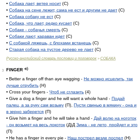
•
Собака лает, ветер носит
(С)
•
Собака на сене лежит, сама не ест и другим не дает
(С)
•
Собака собаку не ест
(С)
•
Собака, что лает, редко кусает
(С)
•
Собаке - собачья смерть
(С)
•
Собаки лают, караван идет
(С)
•
С собакой ляжешь, с блохами встанешь
(С)
•
Старая собака на пустое дерево не лает
(С)
Русско-английский словарь пословиц и поговорок
СОБАКА
>
FINGER
3
• Better a finger off than aye wagging -
Не можно исцелить, так
лучше отрубить
(H)
• Cross your fingers -
Чтоб не сглазить
(4)
• Give a dog a finger and he will want a whole hand -
Подай
палец, а за руку сам возьму
(П),
Пусти свинью в мякину - она и
в зерно заберется
(П)
• Give him a finger and he will take a hand -
Дай волю на ноготок
- он возьмет на весь локоток
(Д)Д
Зима - не лето, пройдет и это
(П)
• He has a finger in every pie -
Наш пострел везде поспел
(H)