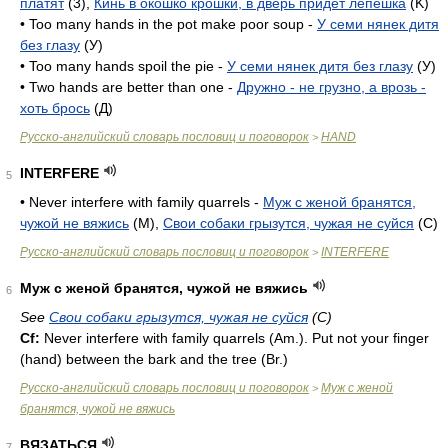
платят
(3),
Кинь в окошко крошки, в дверь придет лепешка
(K)
• Too many hands in the pot make poor soup -
У семи нянек дитя
без глазу
(У)
• Too many hands spoil the pie -
У семи нянек дитя без глазу
(У)
• Two hands are better than one -
Дружно - не грузно, а врозь -
хоть брось
(Д)
Русско-английский словарь пословиц и поговорок
HAND
>
INTERFERE
5
• Never interfere with family quarrels -
Муж с женой бранятся,
чужой не вяжись
(M),
Свои собаки грызутся, чужая не суйся
(C)
Русско-английский словарь пословиц и поговорок
INTERFERE
>
Муж с женой бранятся, чужой не вяжись
6
See
Свои собаки грызутся, чужая не суйся
(С)
Cf:
Never interfere with family quarrels (
Am.
). Put not your finger
(hand) between the bark and the tree (
Br.
)
Русско-английский словарь пословиц и поговорок
Муж с женой
>
бранятся, чужой не вяжись
ВЯЗАТЬСЯ
7