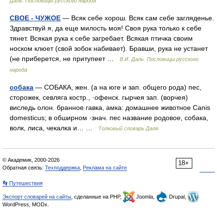
Даль. Пословицы русского народа
СВОЕ - ЧУЖОЕ
— Всяк себе хорош. Всяк сам себе загляденье.
Здравствуй я, да еще милость моя! Своя рука только к себе
тянет. Всякая рука к себе загребает. Всякая птичка своим
носком клюет (свой зобок набивает). Бравши, рука не устанет
(не приберется, не притупеет …
В.И. Даль. Пословицы русского
народа
собака
— СОБАКА, жен. (а на юге и зап. общего рода) пес,
сторожек, севляга костр., ·офенск. гырчея зап. (ворчея)
виследь олон. бранное гавка, амка: домашнее животное Canis
domesticus; в обширном ·знач. пес название родовое, собака,
волк, лиса, чекалка и… …
Толковый словарь Даля
© Академик, 2000-2026
18+
Обратная связь:
Техподдержка
,
Реклама на сайте
👣 Путешествия
Экспорт словарей на сайты
, сделанные на PHP,
Joomla,
Drupal,
WordPress, MODx.