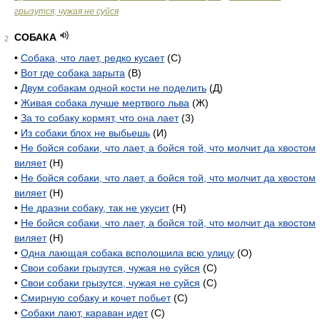
грызутся, чужая не суйся
СОБАКА
2
•
Собака, что лает, редко кусает
(С)
•
Вот где собака зарыта
(В)
•
Двум собакам одной кости не поделить
(Д)
•
Живая собака лучше мертвого льва
(Ж)
•
За то собаку кормят, что она лает
(3)
•
Из собаки блох не выбьешь
(И)
•
Не бойся собаки, что лает, а бойся той, что молчит да хвостом
виляет
(Н)
•
Не бойся собаки, что лает, а бойся той, что молчит да хвостом
виляет
(Н)
•
Не дразни собаку, так не укусит
(Н)
•
Не бойся собаки, что лает, а бойся той, что молчит да хвостом
виляет
(Н)
•
Одна лающая собака всполошила всю улицу
(О)
•
Свои собаки грызутся, чужая не суйся
(С)
•
Свои собаки грызутся, чужая не суйся
(С)
•
Смирную собаку и кочет побьет
(С)
•
Собаки лают, караван идет
(С)