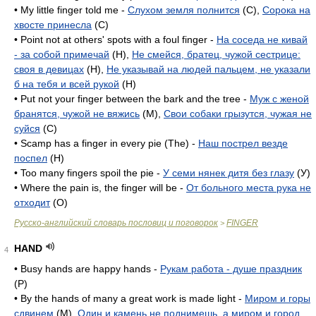
• My little finger told me -
Слухом земля полнится
(C),
Сорока на
хвосте принесла
(C)
• Point not at others' spots with a foul finger -
На соседа не кивай
- за собой примечай
(H),
Не смейся, братец, чужой сестрице:
своя в девицах
(H),
Не указывай на людей пальцем, не указали
б на тебя и всей рукой
(H)
• Put not your finger between the bark and the tree -
Муж с женой
бранятся, чужой не вяжись
(M),
Свои собаки грызутся, чужая не
суйся
(C)
• Scamp has a finger in every pie (The) -
Наш пострел везде
поспел
(H)
• Too many fingers spoil the pie -
У семи нянек дитя без глазу
(У)
• Where the pain is, the finger will be -
От больного места рука не
отходит
(O)
Русско-английский словарь пословиц и поговорок
FINGER
>
HAND
4
• Busy hands are happy hands -
Рукам работа - душе праздник
(P)
• By the hands of many a great work is made light -
Миром и горы
сдвинем
(M),
Один и камень не поднимешь, а миром и город