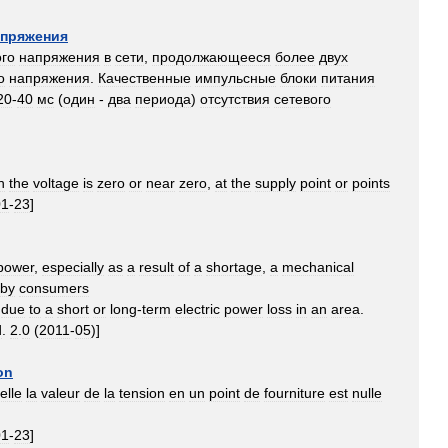
апряжения
ого
напряжения
в
сети
,
продолжающееся
более
двух
о
напряжения
.
Качественные
импульсные
блоки
питания
20
-
40
мс
(
один
-
два
периода
)
отсутствия
сетевого
h
the
voltage
is
zero
or
near
zero
,
at
the
supply
point
or
points
01
-
23
]
power
,
especially
as
a
result
of
a
shortage
,
a
mechanical
by
consumers
due
to
a
short
or
long
-
term
electric
power
loss
in
an
area
.
d
.
2
.
0
(
2011
-
05
)]
on
elle
la
valeur
de
la
tension
en
un
point
de
fourniture
est
nulle
01
-
23
]