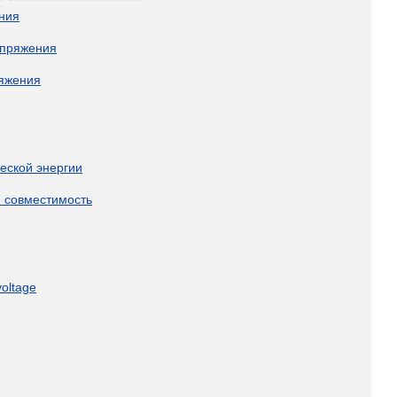
ния
пряжения
яжения
ческой
энергии
я
совместимость
voltage