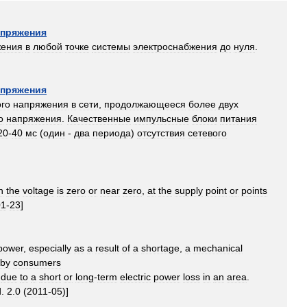
апряжения
жения
в
любой
точке
системы
электроснабжения
до
нуля
.
апряжения
ого
напряжения
в
сети
,
продолжающееся
более
двух
о
напряжения
.
Качественные
импульсные
блоки
питания
20
-
40
мс
(
один
-
два
периода
)
отсутствия
сетевого
h
the
voltage
is
zero
or
near
zero
,
at
the
supply
point
or
points
01
-
23
]
power
,
especially
as
a
result
of
a
shortage
,
a
mechanical
by
consumers
due
to
a
short
or
long
-
term
electric
power
loss
in
an
area
.
d
.
2
.
0
(
2011
-
05
)]