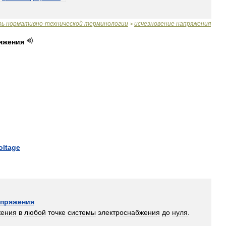
рь
нормативно
-
технической
терминологии
исчезновение
напряжения
>
яжения
oltage
апряжения
жения
в
любой
точке
системы
электроснабжения
до
нуля
.