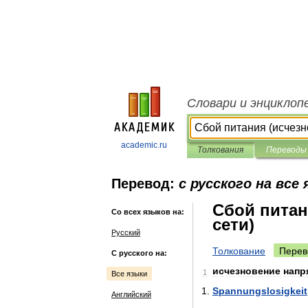
Словари и энциклоп
academic.ru
Толкования
Переводы
Перевод:
с русского на все
Сбой питан
Со всех языков на:
сети)
Русский
Толкование
Перев
С русского на:
исчезновение
напр
1
Все языки
Spannungslosigkeit
Английский