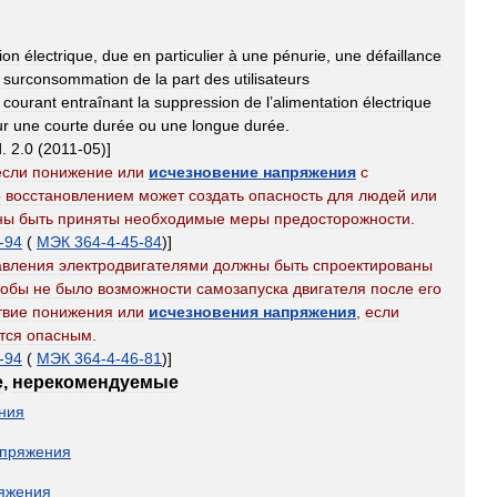
ion
électrique
,
due
en
particulier
à
une
pénurie
,
une
défaillance
surconsommation
de
la
part
des
utilisateurs
courant
entraînant
la
suppression
de
l
’
alimentation
électrique
ur
une
courte
durée
ou
une
longue
durée
.
d
.
2
.
0
(
2011
-
05
)]
если
понижение
или
исчезновение
напряжения
с
о
восстановлением
может
создать
опасность
для
людей
или
ны
быть
приняты
необходимые
меры
предосторожности
.
-
94
(
МЭК
364
-
4
-
45
-
84
)]
авления
электродвигателями
должны
быть
спроектированы
тобы
не
было
возможности
самозапуска
двигателя
после
его
твие
понижения
или
исчезновения
напряжения
,
если
тся
опасным
.
-
94
(
МЭК
364
-
4
-
46
-
81
)]
е
,
нерекомендуемые
ния
пряжения
яжения