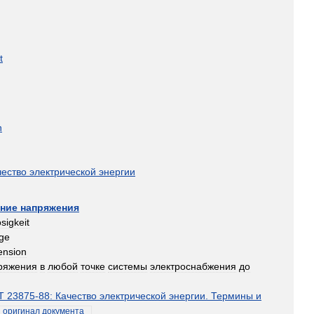
t
n
чество
электрической
энергии
ние
напряжения
sigkeit
age
ension
ряжения
в
любой
точке
системы
электроснабжения
до
Т
23875
-
88:
Качество
электрической
энергии
.
Термины
и
оригинал
документа