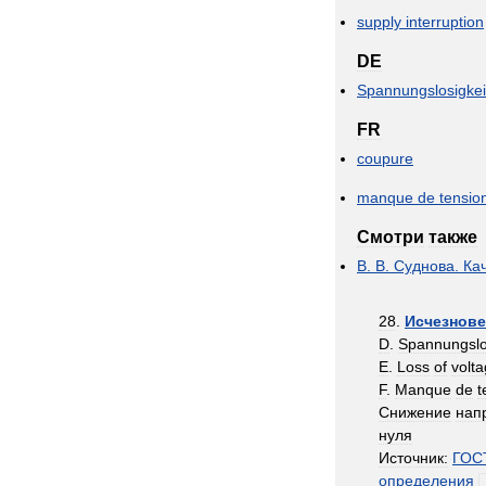
supply
interruption
DE
Spannungslosigkei
FR
coupure
manque
de
tensio
Смотри
также
В
.
В
.
Суднова
.
Ка
28
.
Исчезнове
D
.
Spannungslo
E
.
Loss
of
volt
F
.
Manque
de
t
Снижение
нап
нуля
Источник:
ГОС
определения