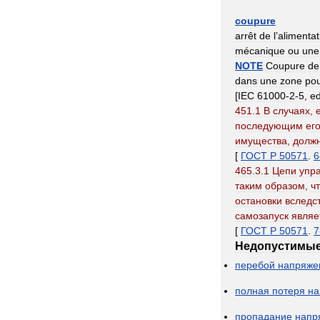
coupure
arrêt
de
l
’
alimentat
mécanique
ou
une
NOTE
Coupure
de
dans
une
zone
po
[
IEC
61000
-
2
-
5
,
e
451
.
1
В
случаях
,
последующим
ег
имущества
,
долж
[
ГОСТ
Р
50571
.
6
465
.
3
.
1
Цепи
упр
таким
образом
,
ч
остановки
вследс
самозапуск
являе
[
ГОСТ
Р
50571
.
7
Недопустимы
перебой
напряже
полная
потеря
на
пропадание
напр