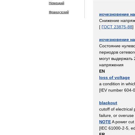
Немецкий
Французский
исчезновение
н
Снижение
напря
[
ГОСТ
23875
-
88
]
исчезновение
н
Состояние
нулев
периодов
сетевог
могут
выдержать
напряжения
EN
loss
of
voltage
a
condition
in
whic
[
IEV
number
604
-
blackout
cutoff
of
electrical
failure
,
or
overuse
NOTE
A
power
cut
[
IEC
61000
-
2
-
5
,
e
FR