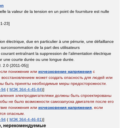
on
elle
la
valeur
de
la
tension
en
un
point
de
fourniture
est
nulle
01
-
23
]
ion
électrique
,
due
en
particulier
à
une
pénurie
,
une
défaillance
surconsommation
de
la
part
des
utilisateurs
courant
entraînant
la
suppression
de
l
’
alimentation
électrique
ur
une
courte
durée
ou
une
longue
durée
.
d
.
2
.
0
(
2011
-
05
)]
если
понижение
или
исчезновение
напряжения
с
о
восстановлением
может
создать
опасность
для
людей
или
ны
быть
приняты
необходимые
меры
предосторожности
.
-
94
(
МЭК
364
-
4
-
45
-
84
)]
авления
электродвигателями
должны
быть
спроектированы
тобы
не
было
возможности
самозапуска
двигателя
после
его
твие
понижения
или
исчезновения
напряжения
,
если
тся
опасным
.
-
94
(
МЭК
364
-
4
-
46
-
81
)]
е
,
нерекомендуемые