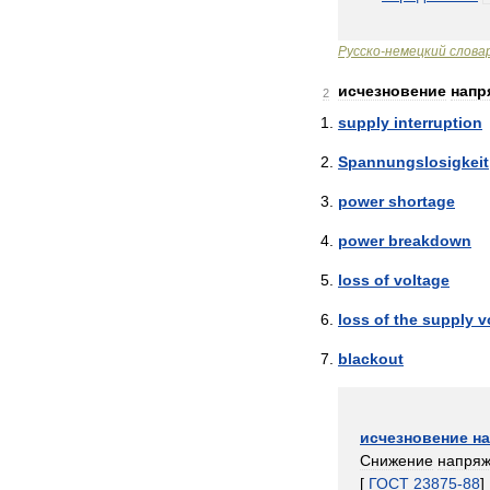
Русско
-
немецкий
слова
исчезновение
напр
2
supply
interruption
Spannungslosigkeit
power
shortage
power
breakdown
loss
of
voltage
loss
of
the
supply
v
blackout
исчезновение
н
Снижение
напря
[
ГОСТ
23875
-
88
]