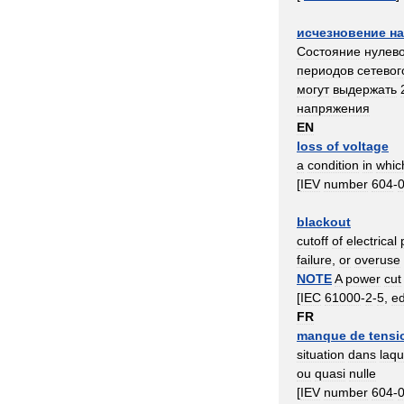
исчезновение
н
Состояние
нулев
периодов
сетевог
могут
выдержать
напряжения
EN
loss
of
voltage
a
condition
in
whic
[
IEV
number
604
-
blackout
cutoff
of
electrical
failure
,
or
overuse
NOTE
A
power
cut
[
IEC
61000
-
2
-
5
,
e
FR
manque
de
tensi
situation
dans
laqu
ou
quasi
nulle
[
IEV
number
604
-