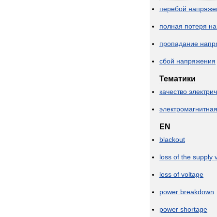
перебой
напряже
полная
потеря
на
пропадание
напр
сбой
напряжения
Тематики
качество
электри
электромагнитна
EN
blackout
loss
of
the
supply
loss
of
voltage
power
breakdown
power
shortage