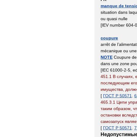
manque
de
tensi
situation
dans
laqu
ou
quasi
nulle
[
IEV
number
604
-
coupure
arrêt
de
l
’
alimentat
mécanique
ou
une
NOTE
Coupure
de
dans
une
zone
po
[
IEC
61000
-
2
-
5
,
e
451
.
1
В
случаях
,
последующим
ег
имущества
,
долж
[
ГОСТ
Р
50571
.
6
465
.
3
.
1
Цепи
упр
таким
образом
,
ч
остановки
вследс
самозапуск
являе
[
ГОСТ
Р
50571
.
7
Недопустимы