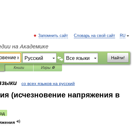
Запомнить сайт
Словарь на свой сайт
RU
едии на Академике
Найти!
Книги
Игры ⚽
 языки
со всех языков на русский
ия (исчезновение напряжения в
од
яжения