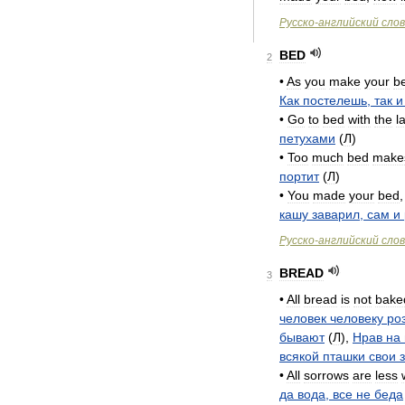
Русско
-
английский
сло
BED
2
•
As
you
make
your
b
Как
постелешь
,
так
и
•
Go
to
bed
with
the
l
петухами
(
Л
)
•
Too
much
bed
make
портит
(
Л
)
•
You
made
your
bed
кашу
заварил
,
сам
и
Русско
-
английский
сло
BREAD
3
•
All
bread
is
not
bake
человек
человеку
ро
бывают
(
Л
),
Нрав
на
всякой
пташки
свои
•
All
sorrows
are
less
да
вода
,
все
не
беда