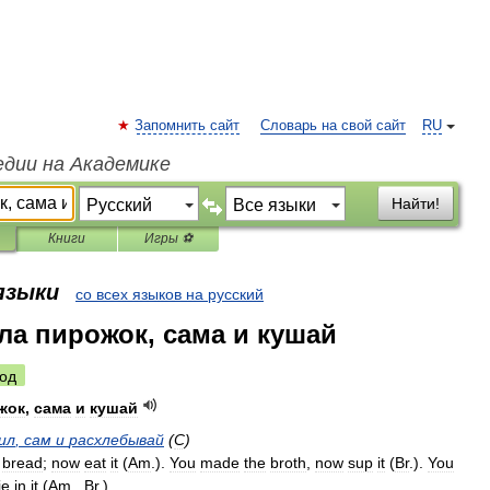
Запомнить сайт
Словарь на свой сайт
RU
едии на Академике
Найти!
Книги
Игры ⚽
 языки
со всех языков на русский
ла пирожок, сама и кушай
од
жок
,
сама
и
кушай
ил
,
сам
и
расхлебывай
(
С
)
bread
;
now
eat
it
(
Am
.
).
You
made
the
broth
,
now
sup
it
(
Br
.
).
You
ie
in
it
(
Am
.
,
Br
.
)