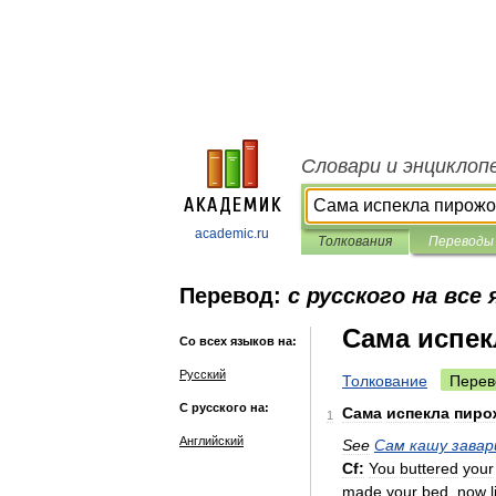
Словари и энциклоп
academic.ru
Толкования
Переводы
Перевод:
с русского на все
Сама испек
Со всех языков на:
Русский
Толкование
Перев
С русского на:
Сама
испекла
пиро
1
Английский
See
Сам
кашу
завар
Cf:
You
buttered
your
made
your
bed
,
now
l