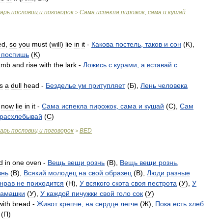
варь
пословиц
и
поговорок
Сама
испекла
пирожок
,
сама
и
кушай
>
ed
,
so
you
must
(
will
)
lie
in
it
-
Какова
постель
,
таков
и
сон
(
K
),
поспишь
(
K
)
amb
and
rise
with
the
lark
-
Ложись
с
курами
,
а
вставай
с
s
a
dull
head
-
Безделье
ум
притупляет
(
Б
),
Лень
человека
,
now
lie
in
it
-
Сама
испекла
пирожок
,
сама
и
кушай
(
C
),
Сам
расхлебывай
(
C
)
варь
пословиц
и
поговорок
BED
>
d
in
one
oven
-
Вещь
вещи
рознь
(
B
),
Вещь
вещи
рознь
,
знь
(
B
),
Всякий
молодец
на
свой
образец
(
B
),
Люди
разные
нрав
не
приходится
(
H
),
У
всякого
скота
своя
пестрота
(
У
),
У
замашки
(
У
),
У
каждой
пичужки
свой
голо
сок
(
У
)
with
bread
-
Живот
крепче
,
на
сердце
легче
(
Ж
),
Пока
есть
хлеб
(
П
)