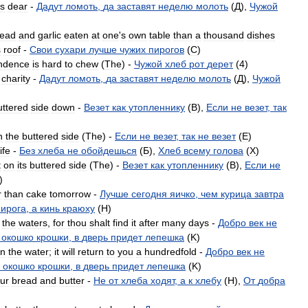
ts
dear
-
Дадут
ломоть
,
да
заставят
неделю
молоть
(
Д
),
Чужой
read
and
garlic
eaten
at
one
'
s
own
table
than
a
thousand
dishes
s
roof
-
Свои
сухари
лучше
чужих
пирогов
(
C
)
ndence
is
hard
to
chew
(
The
) -
Чужой
хлеб
рот
дерет
(
4
)
charity
-
Дадут
ломоть
,
да
заставят
неделю
молоть
(
Д
),
Чужой
uttered
side
down
-
Везет
как
утопленнику
(
B
),
Если
не
везет
,
так
n
the
buttered
side
(
The
) -
Если
не
везет
,
так
не
везет
(
E
)
life
-
Без
хлеба
не
обойдешься
(
Б
),
Хлеб
всему
голова
(
X
)
t
on
its
buttered
side
(
The
) -
Везет
как
утопленнику
(
B
),
Если
не
)
r
than
cake
tomorrow
-
Лучше
сегодня
яичко
,
чем
курица
завтра
пирога
,
а
кинь
краюху
(
H
)
the
waters
,
for
thou
shalt
find
it
after
many
days
-
Добро
век
не
окошко
крошки
,
в
дверь
придет
лепешка
(
K
)
n
the
water
;
it
will
return
to
you
a
hundredfold
-
Добро
век
не
окошко
крошки
,
в
дверь
придет
лепешка
(
K
)
ur
bread
and
butter
-
Не
от
хлеба
ходят
,
а
к
хлебу
(
H
),
От
добра