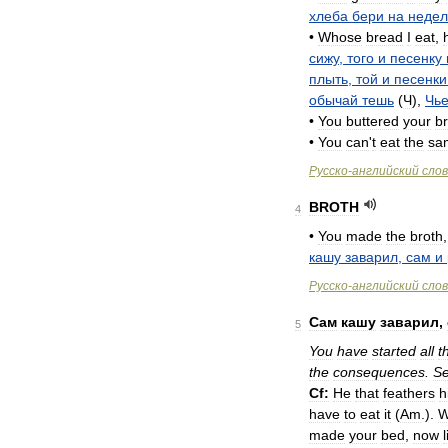
хлеба
бери
на
неде
•
Whose
bread
I
eat
,
сижу
,
того
и
песенку
плыть
,
той
и
песенки
обычай
тешь
(
Ч
),
Чь
•
You
buttered
your
b
•
You
can
'
t
eat
the
sa
Русско
-
английский
сло
BROTH
4
•
You
made
the
broth
кашу
заварил
,
сам
и
Русско
-
английский
сло
Сам
кашу
заварил
,
5
You
have
started
all
t
the
consequences
.
S
Cf:
Не
that
feathers
h
have
to
eat
it
(
Am
.
).
W
made
your
bed
,
now
l