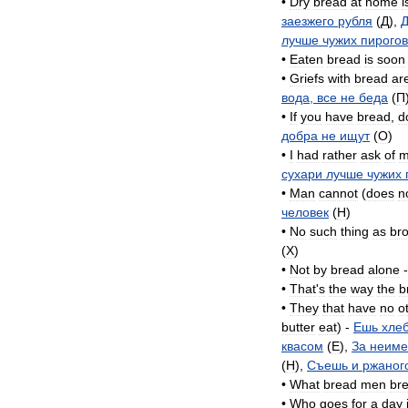
•
Dry
bread
at
home
i
заезжего
рубля
(
Д
),
лучше
чужих
пирогов
•
Eaten
bread
is
soon
•
Griefs
with
bread
ar
вода
,
все
не
беда
(
П
•
If
you
have
bread
,
d
добра
не
ищут
(
O
)
•
I
had
rather
ask
of
m
сухари
лучше
чужих
•
Man
cannot
(
does
n
человек
(
H
)
•
No
such
thing
as
br
(
X
)
•
Not
by
bread
alone
•
That
'
s
the
way
the
b
•
They
that
have
no
o
butter
eat
) -
Ешь
хле
квасом
(
E
),
За
неим
(
H
),
Съешь
и
ржаног
•
What
bread
men
br
•
Who
goes
for
a
day