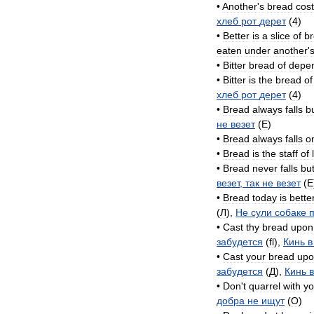
•
Another
'
s
bread
cos
хлеб
рот
дерет
(
4
)
•
Better
is
a
slice
of
b
eaten
under
another
'
•
Bitter
bread
of
depe
•
Bitter
is
the
bread
of
хлеб
рот
дерет
(
4
)
•
Bread
always
falls
b
не
везет
(
E
)
•
Bread
always
falls
o
•
Bread
is
the
staff
of
•
Bread
never
falls
bu
везет
,
так
не
везет
(
E
•
Bread
today
is
bette
(
Л
),
Не
сули
собаке
•
Cast
thy
bread
upon
забудется
(
fl
),
Кинь
в
•
Cast
your
bread
upo
забудется
(
Д
),
Кинь
в
•
Don
'
t
quarrel
with
yo
добра
не
ищут
(
O
)