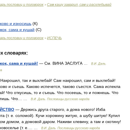
варь
пословиц
и
поговорок
Сам
кашу
заварил
,
сам
и
расхлебывай
>
аково
и
износишь
(
К
)
жок
,
сама
и
кушай
(
С
)
варь
пословиц
и
поговорок
ИСПЕЧЬ
>
их
словарях:
жок
,
сама
и
кушай
!
—
См
.
ВИНА
ЗАСЛУГА
…
В
.
И
.
Даль
.
да
—
Накрошил
,
так
и
выхлебай
!
Сам
накрошил
,
сам
и
выхлебай
!
ково
и
съешь
.
Каково
испечется
,
таково
съестся
.
Сама
испекла
ай
!
Что
откусишь
,
то
и
съешь
.
Что
посеешь
,
то
и
пожнешь
.
Что
тишь
.
Что
… …
В
.
И
.
Даль
.
Пословицы
русского
народа
ЙСТВО
—
Держись
друга
старого
,
а
дома
нового
!
Изба
ыта
(
т
.
е
.
соломой
).
Кучи
хоромину
житую
,
а
шубу
шитую
!
Купил
ом
домом
,
а
домовой
даром
.
Наживи
хлевину
,
а
там
и
скотину
!
новоселье
(
т
.
е
.… …
В
.
И
.
Даль
.
Пословицы
русского
народа