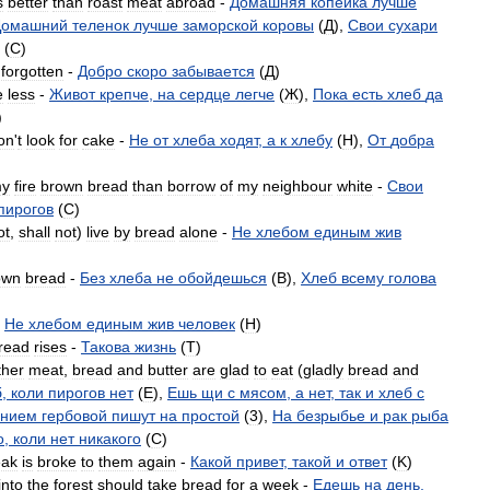
s
better
than
roast
meat
abroad
-
Домашняя
копейка
лучше
Домашний
теленок
лучше
заморской
коровы
(
Д
),
Свои
сухари
(
C
)
forgotten
-
Добро
скоро
забывается
(
Д
)
e
less
-
Живот
крепче
,
на
сердце
легче
(
Ж
),
Пока
есть
хлеб
да
)
on
'
t
look
for
cake
-
Не
от
хлеба
ходят
,
а
к
хлебу
(
H
),
От
добра
y
fire
brown
bread
than
borrow
of
my
neighbour
white
-
Свои
пирогов
(
C
)
ot
,
shall
not
)
live
by
bread
alone
-
Не
хлебом
единым
жив
own
bread
-
Без
хлеба
не
обойдешься
(
B
),
Хлеб
всему
голова
-
Не
хлебом
единым
жив
человек
(
H
)
read
rises
-
Такова
жизнь
(
T
)
ther
meat
,
bread
and
butter
are
glad
to
eat
(
gladly
bread
and
б
,
коли
пирогов
нет
(
E
),
Ешь
щи
с
мясом
,
а
нет
,
так
и
хлеб
с
ением
гербовой
пишут
на
простой
(
3
),
На
безрыбье
и
рак
рыба
о
,
коли
нет
никакого
(
C
)
eak
is
broke
to
them
again
-
Какой
привет
,
такой
и
ответ
(
K
)
into
the
forest
should
take
bread
for
a
week
-
Едешь
на
день
,