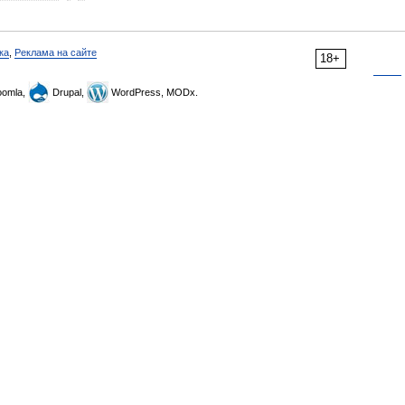
ка
,
Реклама на сайте
18+
omla,
Drupal,
WordPress, MODx.