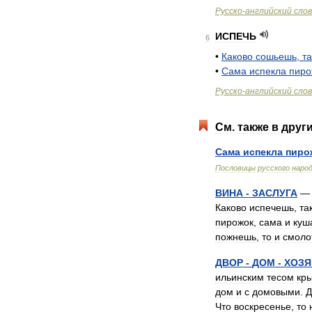
Русско
-
английский
сло
ИСПЕЧЬ
6
•
Каково
сошьешь
,
т
•
Сама
испекла
пиро
Русско
-
английский
сло
См
.
также
в
друг
Сама
испекла
пиро
Пословицы
русского
наро
ВИНА
-
ЗАСЛУГА
Каково
испечешь
,
та
пирожок
,
сама
и
куш
пожнешь
,
то
и
смоло
ДВОР
-
ДОМ
-
ХОЗЯ
ильинским
тесом
кр
дом
и
с
домовыми
.
Д
Что
воскресенье
,
то