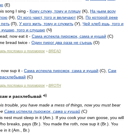
лю
(
E
)
his
song
I
sing
-
Кому
служу
,
тому
и
пляшу
(
K
),
На
чьем
возу
пою
(
H
),
От
кого
чают
,
того
и
величают
(
O
),
По
которой
реке
петь
(
П
),
У
кого
жить
,
тому
и
служить
(
У
),
Чей
хлеб
ешь
,
того
и
е
кушаю
,
того
и
слушаю
(
Ч
)
read
;
now
eat
it
-
Сама
испекла
пирожок
,
сама
и
кушай
(
C
)
me
bread
twice
-
Один
пирог
два
раза
не
съешь
(
O
)
варь
пословиц
и
поговорок
BREAD
>
,
now
sup
it
-
Сама
испекла
пирожок
,
сама
и
кушай
(
C
),
Сам
расхлебывай
(
C
)
варь
пословиц
и
поговорок
BROTH
>
сам
и
расхлебывай
his
trouble
,
you
have
made
a
mess
of
things
,
now
you
must
bear
ee
Сама
испекла
пирожок
,
сама
и
кушай
(
C
)
is
nest
must
sleep
in
it
(
Am
.
).
If
you
cook
your
own
goose
,
you
will
ho
breaks
,
pays
(
Br
.
).
You
made
the
roth
,
now
sup
it
(
Br
.
).
You
ie
in
it
(
Am
.
,
Br
.
)