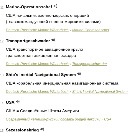
Marine-Operationschef
11
США начальник военно-морских операций
(главнокомандующий военно-мирскими силами)
Deutsch-Russische Marine Wörterbuch
Marine-Operationschef
>
Transportgeschwader
12
США транспортное авиационное крыло
транспортная авиационная эскадра
Deutsch-Russische Marine Wörterbuch
Transportgeschwader
>
Ship's Inertial Navigational System
13
США корабельная инерциальная навигационная система
Deutsch-Russische Marine Wörterbuch
Ship's Inertial Navigational System
>
USA
14
США = Соединённые Штаты Америки
Современный немецко-русский словарь общей лексики
USA
>
Sezessionskrieg
15