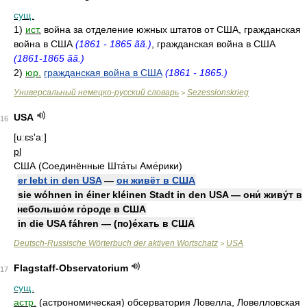
сущ.
1)
ист.
война за отделение южных штатов от США, гражданская
война в США
(1861 - 1865 ãã.)
, гражданская война в США
(1861-1865 ãã.)
2)
юр.
гражданская война в США
(1861 - 1865.)
Универсальный немецко-русский словарь
Sezessionskrieg
>
USA
16
[uːɛs'aː]
pl
США (Соединённые Шта́ты Аме́рики)
er lebt in den USA
—
он живёт в США
sie wóhnen in éiner kléinen Stadt in den USA — они́ живу́т в
небольшо́м го́роде в США
in die USA fáhren — (по)е́хать в США
Deutsch-Russische Wörterbuch der aktiven Wortschatz
USA
>
Flagstaff-Observatorium
17
сущ.
астр.
(астрономическая) обсерватория Ловелла, Ловелловская