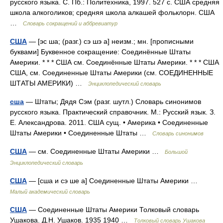
русского языка. С. Пб.: Политехника, 1997. 527 с. США средняя
школа алкоголиков; средняя школа алкашей фольклорн. США
…
Словарь сокращений и аббревиатур
США
— [эс ша; (разг.) сэ шэ а] неизм.; мн. [прописными
буквами] Буквенное сокращение: Соединённые Штаты
Америки. * * * США см. Соединённые Штаты Америки. * * * США
США, см. Соединенные Штаты Америки (см. СОЕДИНЕННЫЕ
ШТАТЫ АМЕРИКИ) …
Энциклопедический словарь
сша
— Штаты; Дядя Сэм (разг. шутл.) Словарь синонимов
русского языка. Практический справочник. М.: Русский язык. З.
Е. Александрова. 2011. США сущ. • Америка • Соединенные
Штаты Америки • Соединенные Штаты …
Словарь синонимов
США
— см. Соединенные Штаты Америки …
Большой
Энциклопедический словарь
США
— [сша и сэ ше а] Соединенные Штаты Америки …
Малый академический словарь
США
— Соединенные Штаты Америки Толковый словарь
Ушакова. Д.Н. Ушаков. 1935 1940 …
Толковый словарь Ушакова