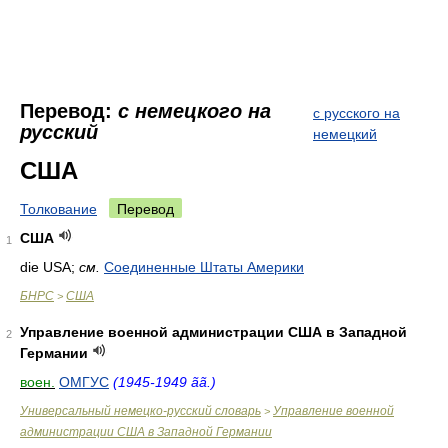
Перевод:
с немецкого на
с русского на
русский
немецкий
США
Толкование
Перевод
США
1
die USA;
см.
Соединенные Штаты Америки
БНРС
США
>
Управление военной администрации США в Западной
2
Германии
воен.
ОМГУС
(1945-1949 ãã.)
Универсальный немецко-русский словарь
Управление военной
>
администрации США в Западной Германии