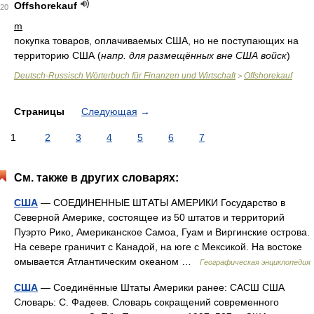
Offshorekauf
20
m
покупка товаров, оплачиваемых США, но не поступающих на
территорию США
(
напр. для размещённых вне США войск
)
Deutsch-Russisch Wörterbuch für Finanzen und Wirtschaft
Offshorekauf
>
Страницы
Следующая
→
1
2
3
4
5
6
7
См. также в других словарях:
США
— СОЕДИНЕННЫЕ ШТАТЫ АМЕРИКИ Государство в
Северной Америке, состоящее из 50 штатов и территорий
Пуэрто Рико, Американское Самоа, Гуам и Виргинские острова.
На севере граничит с Канадой, на юге с Мексикой. На востоке
омывается Атлантическим океаном …
Географическая энциклопедия
США
— Соединённые Штаты Америки ранее: САСШ США
Словарь: С. Фадеев. Словарь сокращений современного