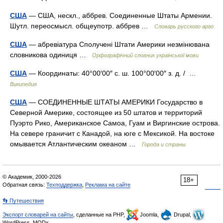
США
— США, нескл., аббрев. Соединенные Штаты Армении.
Шутл. переосмысл. общеупотр. аббрев …
Словарь русского арго
США
— абревіатура Сполучені Штати Америки незмінювана
словникова одиниця …
Орфографічний словник української мови
США
— Координаты: 40°00′00″ с. ш. 100°00′00″ з. д. / …
Википедия
США
— СОЕДИНЕННЫЕ ШТАТЫ АМЕРИКИ Государство в
Северной Америке, состоящее из 50 штатов и территорий
Пуэрто Рико, Американское Самоа, Гуам и Виргинские острова.
На севере граничит с Канадой, на юге с Мексикой. На востоке
омывается Атлантическим океаном …
Города и страны
© Академик, 2000-2026
18+
Обратная связь:
Техподдержка
,
Реклама на сайте
👣 Путешествия
Экспорт словарей на сайты
, сделанные на PHP,
Joomla,
Drupal,
WordPress, MODx.