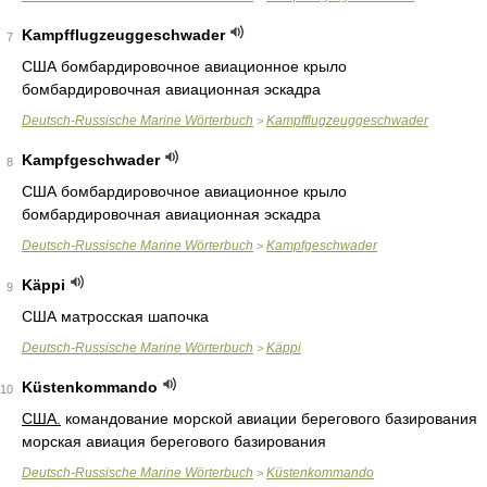
Kampfflugzeuggeschwader
7
США бомбардировочное авиационное крыло
бомбардировочная авиационная эскадра
Deutsch-Russische Marine Wörterbuch
Kampfflugzeuggeschwader
>
Kampfgeschwader
8
США бомбардировочное авиационное крыло
бомбардировочная авиационная эскадра
Deutsch-Russische Marine Wörterbuch
Kampfgeschwader
>
Käppi
9
США матросская шапочка
Deutsch-Russische Marine Wörterbuch
Käppi
>
Küstenkommando
10
США.
командование морской авиации берегового базирования
морская авиация берегового базирования
Deutsch-Russische Marine Wörterbuch
Küstenkommando
>