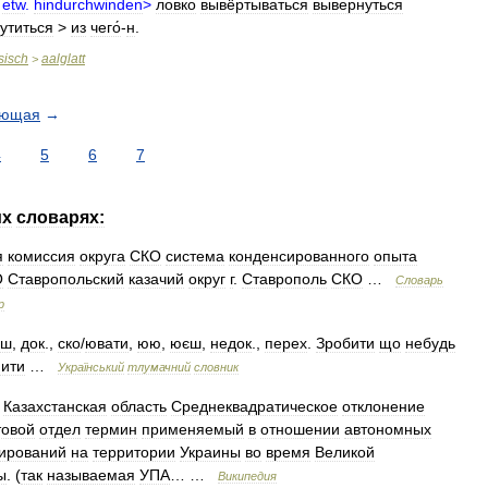
etw
.
hindurchwinden
>
ло́вко
вывёртываться
вы́вернуться
рутиться
>
из
чего́
-
н
.
sisch
aalglatt
>
ующая
→
4
5
6
7
их
словарях:
я
комиссия
округа
СКО
система
конденсированного
опыта
О
Ставропольский
казачий
округ
г
.
Ставрополь
СКО
…
Словарь
р
їш
,
док
.,
ско
/
ювати
,
юю
,
юєш
,
недок
.,
перех
.
Зробити
що
небудь
нити
…
Український
тлумачний
словник
Казахстанская
область
Среднеквадратическое
отклонение
товой
отдел
термин
применяемый
в
отношении
автономных
ирований
на
территории
Украины
во
время
Великой
ы
. (
так
называемая
УПА
… …
Википедия