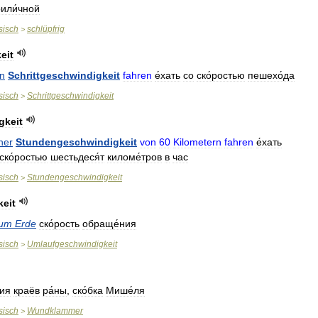
или́чной
sisch
schlüpfrig
>
eit
in
Schrittgeschwindigkeit
fahren
е́хать
со
ско́ростью
пешехо́да
sisch
Schrittgeschwindigkeit
>
gkeit
ner
Stundengeschwindigkeit
von
60
Kilometern
fahren
е́хать
ско́ростью
шестьдеся́т
киломе́тров
в
час
sisch
Stundengeschwindigkeit
>
eit
um
Erde
ско́рость
обраще́ния
sisch
Umlaufgeschwindigkeit
>
ния
краёв
ра́ны
,
ско́бка
Мише́ля
sisch
Wundklammer
>