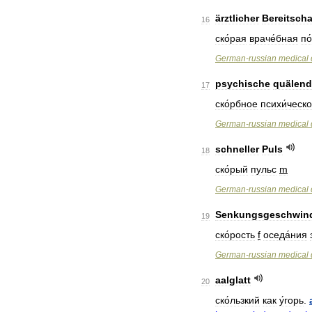
ärztlicher
Bereitscha
16
ско́рая
враче́бная
по
German
-
russian
medical
psychische
quälend
17
ско́рбное
психи́ческ
German
-
russian
medical
schneller
Puls
18
ско́рый
пульс
m
German
-
russian
medical
Senkungsgeschwind
19
ско́рость
f
оседа́ния
German
-
russian
medical
aalglatt
20
ско́льзкий
как
у́горь
.