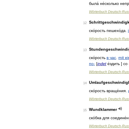
была́
не́сколько
непр
Wörterbuch
Deutsch
-
Rus
Schrittgeschwindigk
12
ско́рость
пешехо́да
.
Wörterbuch
Deutsch
-
Rus
Stundengeschwindi
13
ско́рость
в
час
.
mit
ei
по
-
[
indet
е́здить
]
со
Wörterbuch
Deutsch
-
Rus
Umlaufgeschwindigk
14
ско́рость
враще́ния
.
Wörterbuch
Deutsch
-
Rus
Wundklammer
15
ско́бка
для
соедине́
Wörterbuch
Deutsch
-
Rus