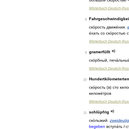
большо́й
ско́ростью
Wörterbuch
Deutsch
-
Rus
Fahrgeschwindigkei
8
ско́рость
движе́ния
.
е́хать
со
ско́ростью
с
Wörterbuch
Deutsch
-
Rus
gramerfüllt
9
ско́рбный
,
печа́льны
Wörterbuch
Deutsch
-
Rus
Hundertkilometerte
10
ско́рость
(
в
)
сто
кило
киломе́тров
Wörterbuch
Deutsch
-
Rus
schlüpfrig
11
ско́льзкий
.
zweideutig
begeben
вступа́ть
/-
с