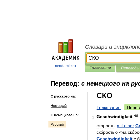
Словари и энциклоп
academic.ru
Толкования
Переводы
Перевод:
с немецкого на ру
СКО
С русского на:
Немецкий
Толкование
Перев
С немецкого на:
Geschwindigkeit
1
Русский
ско́рость
.
mit
einer
G
ско́ростью
<
на
ско́ро
Geschwindigkeit
с
б