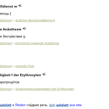
ftdienst
m
́мощь
f
dictionary
ärztlicher
Bereitschaftdienst
m
>
e
Anästhesie
ое
бесчу́вствие
n
dictionary
psychische
quälende
Anästhesie
>
dictionary
schneller
Puls
>
igkeit
f
der
Erythrozyten
эритроци́тов
dictionary
Senkungsgeschwindigkeit
f
der
Erythrozyten
>
aalglatt
e
Reden
гла́дкая
речь
.
sich
aalglatt
aus
etw
.