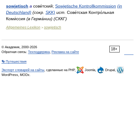
sowjetisch
a
сове́тский;
Sowjetische Kontrollkommission
(in
Deutschland)
(сокр.
SKK)
ист.
Сове́тская Контро́льная
Коми́ссия
(в Герма́нии) (СККГ)
Allgemeines Lexikon
sowjetisch
>
© Академик, 2000-2026
18+
Обратная связь:
Техподдержка
,
Реклама на сайте
👣 Путешествия
Экспорт словарей на сайты
, сделанные на PHP,
Joomla,
Drupal,
WordPress, MODx.