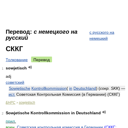
Перевод:
с немецкого на
с русского на
русский
немецкий
СККГ
Толкование
Перевод
sowjetisch
1
adj
советский
Sowjetische
Kontrollkommission
(
in
Deutschland
) (
сокр.
SKK
) —
ист.
Советская Контрольная Комиссия (в Германии) (СККГ)
БНРС
sowjetisch
>
Sowjetische Kontrollkommission in Deutschland
2
прил.
воен.
Советская контрольная комиссия в Германии
(СККГ;