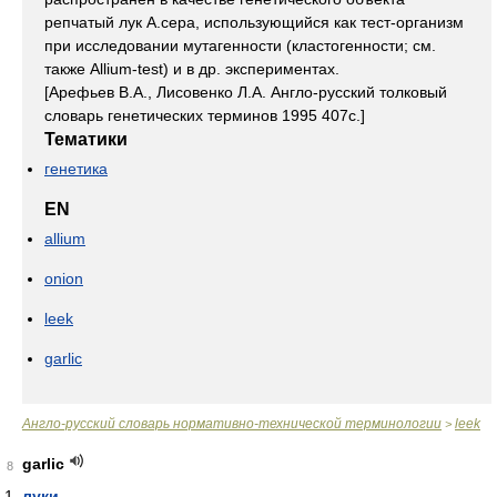
репчатый лук A.cepa, использующийся как тест-организм
при исследовании мутагенности (кластогенности; см.
также Allium-test) и в др. экспериментах.
[Арефьев В.А., Лисовенко Л.А. Англо-русский толковый
словарь генетических терминов 1995 407с.]
Тематики
генетика
EN
allium
onion
leek
garlic
Англо-русский словарь нормативно-технической терминологии
leek
>
garlic
8
луки