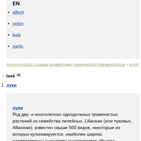
EN
allium
onion
leek
garlic
Англо-русский словарь нормативно-технической терминологии
onion
>
leek
7
луки
луки
Род дву- и многолетних однодольных травянистых
растений из семейства лилейных, Liliaceae (или луковых,
Alliaceae); известно свыше 500 видов, некоторые из
которых культивируются; наиболее широко
распространен в качестве генетического объекта