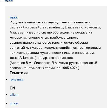
луки
Род дву- и многолетних однодольных травянистых
растений из семейства лилейных, Liliaceae (или луковых,
Alliaceae); известно свыше 500 видов, некоторые из
которых культивируются; наиболее широко
распространен в качестве генетического объекта
репчатый лук A.cepa, использующийся как тест-организм
при исследовании мутагенности (кластогенности; см.
также Allium-test) и в др. экспериментах.
[Арефьев В.А., Лисовенко Л.А. Англо-русский толковый
словарь генетических терминов 1995 407с.]
Тематики
генетика
EN
allium
onion