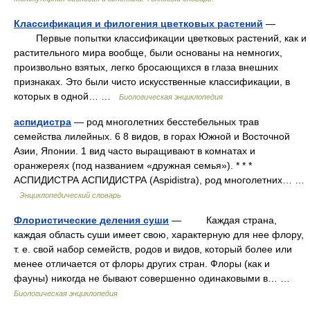
Классификация и филогения цветковых растений
—
Первые попытки классификации цветковых растений, как и
растительного мира вообще, были основаны на немногих,
произвольно взятых, легко бросающихся в глаза внешних
признаках. Это были чисто искусственные классификации, в
которых в одной… …
Биологическая энциклопедия
аспидистра
— род многолетних бесстебельных трав
семейства лилейных. 6 8 видов, в горах Южной и Восточной
Азии, Японии. 1 вид часто выращивают в комнатах и
оранжереях (под названием «дружная семья»). * * *
АСПИДИСТРА АСПИДИСТРА (Aspidistra), род многолетних… …
Энциклопедический словарь
Флористические деления суши
— Каждая страна,
каждая область суши имеет свою, характерную для нее флору,
т. е. свой набор семейств, родов и видов, который более или
менее отличается от флоры других стран. Флоры (как и
фауны) никогда не бывают совершенно одинаковыми в… …
Биологическая энциклопедия