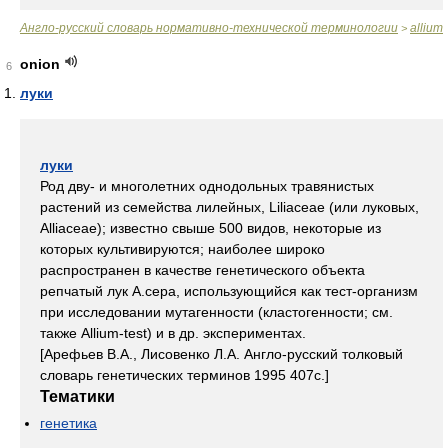
Англо-русский словарь нормативно-технической терминологии
allium
>
onion
6
луки
луки
Род дву- и многолетних однодольных травянистых
растений из семейства лилейных, Liliaceae (или луковых,
Alliaceae); известно свыше 500 видов, некоторые из
которых культивируются; наиболее широко
распространен в качестве генетического объекта
репчатый лук A.cepa, использующийся как тест-организм
при исследовании мутагенности (кластогенности; см.
также Allium-test) и в др. экспериментах.
[Арефьев В.А., Лисовенко Л.А. Англо-русский толковый
словарь генетических терминов 1995 407с.]
Тематики
генетика