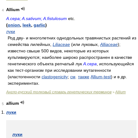
Allium
4
A.cepa; A.sativum; A.fistulosum
etc.
(
onion
,
leek
,
garlic
)
луки
Род дву- и многолетних однодольных травянистых растений из
семейства лилейных,
Liliaceae
(или луковых,
Alliaceae
);
известно свыше 500 видов, некоторые из которых
культивируются; наиболее широко распространен в качестве
генетического объекта репчатый лук
A.cepa
, использующийся
как тест-организм при исследовании мутагенности
(кластогенности
clastogenicity
;
см
.
также
Allium-test
) и в др.
экспериментах.
Англо-русский толковый словарь генетических терминов
Allium
>
allium
5
луки
луки