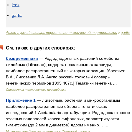
leek
garlic
Англо-русский словарь нормативно-технической терминологии
garlic
>
См. также в других словарях:
безвременники
— Род однодольных растений семейства
лилейных (Liliaceae); содержат различные алкалоиды,
наиболее распространенный из которых колхицин. [Арефьев
В.А., Лисовенко Л.А. Англо русский толковый словарь
генетических терминов 1995 407с.] Тематики генетика …
Справочник технического переводчика
Приложение 1
— Животные, растения и микроорганизмы
наиболее распространенные объекты генетических
исследований.1 Acetabularia ацетабулярия. Pод одноклеточных
зеленых водорослей класса сифоновых, характеризуются
гигантским (до 2 мм в диаметре) ядром именно… …
Молекулярная биология и генетика. Толковый словарь.