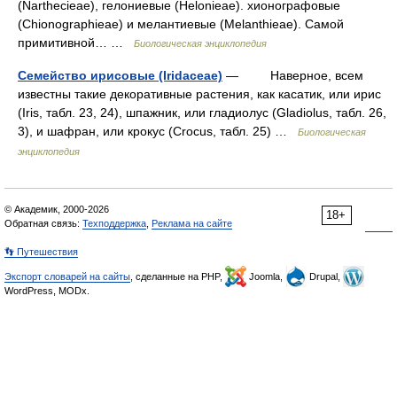
(Narthecieae), гелониевые (Helonieae). хионографовые
(Chionographieae) и мелантиевые (Melanthieae). Самой
примитивной… …
Биологическая энциклопедия
Семейство ирисовые (Iridaceae)
— Наверное, всем
известны такие декоративные растения, как касатик, или ирис
(Iris, табл. 23, 24), шпажник, или гладиолус (Gladiolus, табл. 26,
3), и шафран, или крокус (Crocus, табл. 25) …
Биологическая
энциклопедия
© Академик, 2000-2026
18+
Обратная связь:
Техподдержка
,
Реклама на сайте
👣 Путешествия
Экспорт словарей на сайты
, сделанные на PHP,
Joomla,
Drupal,
WordPress, MODx.