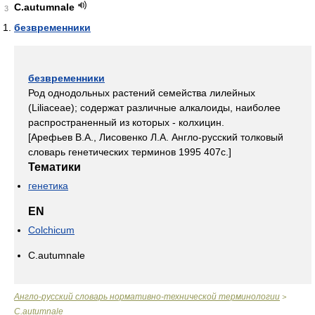
C.autumnale
3
безвременники
безвременники
Род однодольных растений семейства лилейных
(Liliaceae); содержат различные алкалоиды, наиболее
распространенный из которых - колхицин.
[Арефьев В.А., Лисовенко Л.А. Англо-русский толковый
словарь генетических терминов 1995 407с.]
Тематики
генетика
EN
Colchicum
C.autumnale
Англо-русский словарь нормативно-технической терминологии
>
C.autumnale