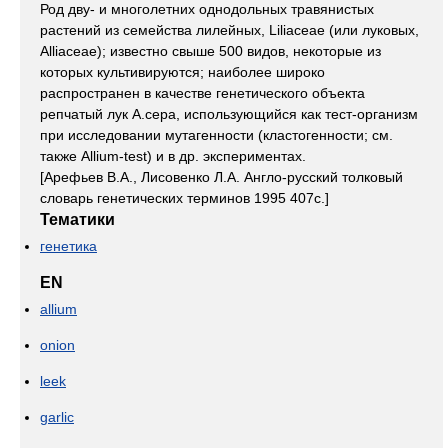
Род дву- и многолетних однодольных травянистых
растений из семейства лилейных, Liliaceae (или луковых,
Alliaceae); известно свыше 500 видов, некоторые из
которых культивируются; наиболее широко
распространен в качестве генетического объекта
репчатый лук A.cepa, использующийся как тест-организм
при исследовании мутагенности (кластогенности; см.
также Allium-test) и в др. экспериментах.
[Арефьев В.А., Лисовенко Л.А. Англо-русский толковый
словарь генетических терминов 1995 407с.]
Тематики
генетика
EN
allium
onion
leek
garlic