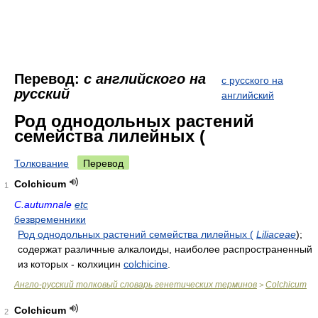
Перевод:
с английского на
с русского на
русский
английский
Род однодольных растений
семейства лилейных (
Толкование
Перевод
Colchicum
1
C.autumnale
etc
безвременники
Род однодольных растений семейства лилейных (
Liliaceae
);
содержат различные алкалоиды, наиболее распространенный
из которых - колхицин
colchicine
.
Англо-русский толковый словарь генетических терминов
Colchicum
>
Colchicum
2