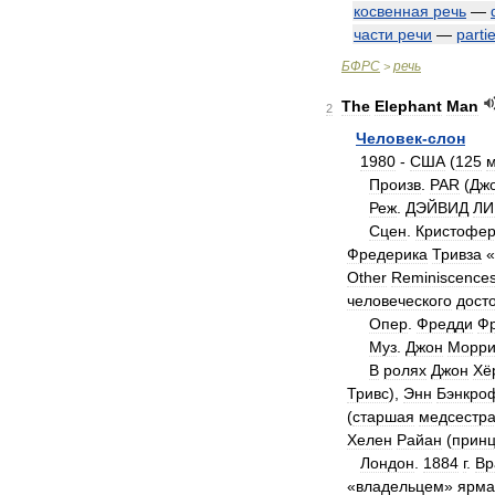
косвенная
речь
—
части
речи
—
parti
БФРС
речь
>
The
Elephant
Man
2
Человек
-
слон
1980
-
США
(
125
Произв
.
PAR
(
Дж
Реж
.
ДЭЙВИД
ЛИ
Сцен
.
Кристофе
Фредерика
Тривза
«
Other
Reminiscence
человеческого
дост
Опер
.
Фредди
Фр
Муз
.
Джон
Морри
В
ролях
Джон
Хё
Тривс
),
Энн
Бэнкро
(
старшая
медсестр
Хелен
Райан
(
принц
Лондон
.
1884
г
.
Вр
«
владельцем
»
ярма