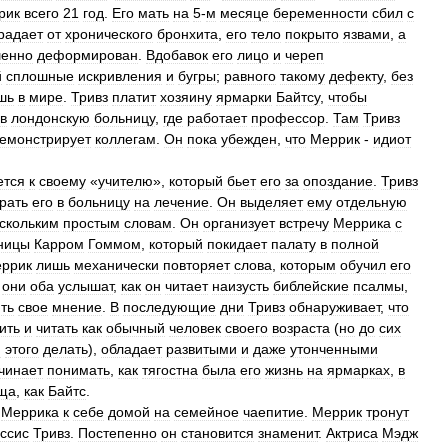
рик
всего
21
год
.
Его
мать
на
5
-
м
месяце
беременности
сбил
с
радает
от
хронического
бронхита
,
его
тело
покрыто
язвами
,
а
шенно
деформирован
.
Вдобавок
его
лицо
и
череп
й
сплошные
искривления
и
бугры
;
равного
такому
дефекту
,
без
шь
в
мире
.
Тривз
платит
хозяину
ярмарки
Байтсу
,
чтобы
в
лондонскую
больницу
,
где
работает
профессор
.
Там
Тривз
емонстрирует
коллегам
.
Он
пока
убежден
,
что
Меррик
-
идиот
ется
к
своему
«
учителю
»,
который
бьет
его
за
опоздание
.
Тривз
рать
его
в
больницу
на
лечение
.
Он
выделяет
ему
отдельную
скольким
простым
словам
.
Он
организует
встречу
Меррика
с
ницы
Карром
Гоммом
,
который
покидает
палату
в
полной
ррик
лишь
механически
повторяет
слова
,
которым
обучил
его
они
оба
услышат
,
как
он
читает
наизусть
библейские
псалмы
,
ть
свое
мнение
.
В
последующие
дни
Тривз
обнаруживает
,
что
ить
и
читать
как
обычный
человек
своего
возраста
(
но
до
сих
я
этого
делать
),
обладает
развитыми
и
даже
утонченными
чинает
понимать
,
как
тягостна
была
его
жизнь
на
ярмарках
,
в
ща
,
как
Байтс
.
Меррика
к
себе
домой
на
семейное
чаепитие
.
Меррик
тронут
ссис
Тривз
.
Постепенно
он
становится
знаменит
.
Актриса
Мэдж