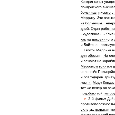
Кендал
хочет
увиде
лондонского
высшег
больницы
письмо
с
Меррику
.
Это
затык
из
больницы
.
Тепер
дней
.
Один
работни
«
чудовища
». «
Клие
как
на
диковинного
и
Байтс
;
он
пользуе
Тяготы
Меррика
н
для
обезьян
.
На
сл
и
сажают
на
корабл
Мерриком
гонятся
д
человек
!»
Полицейс
и
благодарен
Тривз
жизни
.
Мэдж
Кенда
тот
же
вечер
он
зак
подобию
той
,
котор
►
2
-
й
фильм
Дэй
противоположность
силу
экстравагантн
фантастический
ра