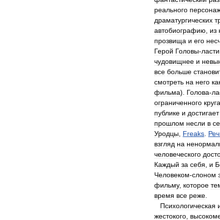
реального
персона
драматургических
т
автобиографию
,
из
прозвища
и
его
нес
Герой
Головы
-
ласти
чудовищнее
и
невы
все
больше
станови
смотреть
на
него
ка
фильма
).
Голова
-
ла
ограниченного
круг
публике
и
достигает
прошлом
несли
в
с
Уродцы
,
Freaks
.
Реч
взгляд
на
ненормал
человеческого
дост
Каждый
за
себя
,
и
Б
Человеком
-
слоном
фильму
,
которое
те
время
все
реже
.
Психологическая
жестокого
,
высоком