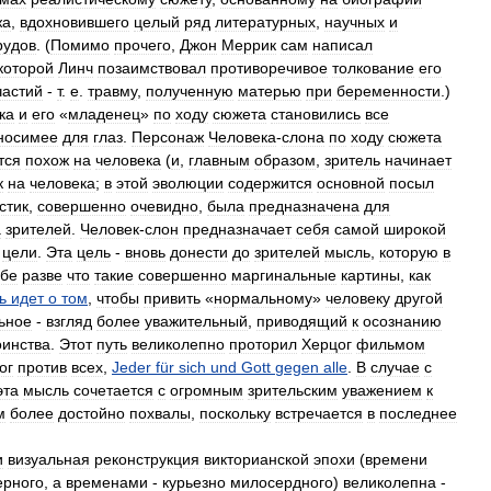
жа
,
вдохновившего
целый
ряд
литературных
,
научных
и
рудов
. (
Помимо
прочего
,
Джон
Меррик
сам
написал
которой
Линч
позаимствовал
противоречивое
толкование
его
частий
-
т
.
е
.
травму
,
полученную
матерью
при
беременности
.)
ка
и
его
«
младенец
»
по
ходу
сюжета
становились
все
носимее
для
глаз
.
Персонаж
Человека
-
слона
по
ходу
сюжета
тся
похож
на
человека
(
и
,
главным
образом
,
зритель
начинает
к
на
человека
;
в
этой
эволюции
содержится
основной
посыл
стик
,
совершенно
очевидно
,
была
предназначена
для
а
зрителей
.
Человек
-
слон
предназначает
себя
самой
широкой
цели
.
Эта
цель
-
вновь
донести
до
зрителей
мысль
,
которую
в
ебе
разве
что
такие
совершенно
маргинальные
картины
,
как
ь
идет
о
том
,
чтобы
привить
«
нормальному
»
человеку
другой
ьное
-
взгляд
более
уважительный
,
приводящий
к
осознанию
оинства
.
Этот
путь
великолепно
проторил
Херцог
фильмом
ог
против
всех
,
Jeder
für
sich
und
Gott
gegen
alle
.
В
случае
с
эта
мысль
сочетается
с
огромным
зрительским
уважением
к
м
более
достойно
похвалы
,
поскольку
встречается
в
последнее
и
визуальная
реконструкция
викторианской
эпохи
(
времени
ерного
,
а
временами
-
курьезно
милосердного
)
великолепна
-