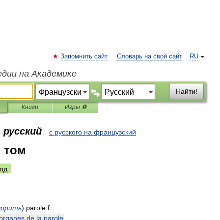
Запомнить сайт
Словарь на свой сайт
RU
едии на Академике
Найти!
Книги
Игры ⚽
 русский
с русского на французский
о том
од
ворить
)
parole
f
organes
de
la
parole