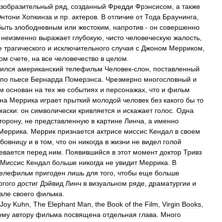
зобразительный
ряд
,
созданный
Фредди
Фрэнсисом
,
а
также
нтони
Хопкинза
и
пр
.
актеров
.
В
отличие
от
Тода
Браунинга
,
быть
злободневным
или
жестоким
,
напротив
-
он
совершенно
неизменно
выражает
глубокую
,
чисто
человеческую
жалость
,
е
трагического
и
исключительного
случая
с
Джоном
Мерриком
,
ном
счете
,
на
все
человечество
в
целом
.
ился
американский
телефильм
Человек
-
слон
,
поставленный
по
пьесе
Бернарда
Померэнса
.
Чрезмерно
многословный
и
м
основан
на
тех
же
событиях
и
персонажах
,
что
и
фильм
на
Меррика
играет
прыткий
молодой
человек
без
какого
бы
то
маски:
он
символически
кривляется
и
искажает
голос
.
Одна
торону
,
не
представленную
в
картине
Линча
,
а
именно
Меррика
.
Меррик
признается
актрисе
миссис
Кендал
в
своем
бовницу
и
в
том
,
что
он
никогда
в
жизни
не
видел
голой
евается
перед
ним
.
Появившийся
в
этот
момент
доктор
Тривз
Миссис
Кендал
больше
никогда
не
увидит
Меррика
.
В
телефильм
пригоден
лишь
для
того
,
чтобы
еще
больше
огого
достиг
Дэйвид
Линч
в
визуальном
ряде
,
драматургии
и
але
своего
фильма
.
Joy
Kuhn
,
The
Elephant
Man
,
the
Book
of
the
Film
,
Virgin
Books
,
ому
автору
фильма
посвящена
отдельная
глава
.
Много