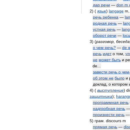
дар
речи
—
don
m
2
)
(
язык
)
langage
m
речь
ребенка
—
la
родная
речь
—
lan
устная
речь
—
lan
оборот
речи
—
locu
3
)
(
разговор
,
беседа
о
чем
речь
?
—
de
q
речь
идет
о
том
,
чт
не
может
быть
и
ре
de
...
завести
речь
о
чем
об
этом
не
было
и
доклад
,
о
котором
4
)
(
выступление
)
d
защитника
)
;
harang
программная
речь
надгробная
речь
произнести
речь
5
)
грам
.
discours
m
прямая
речь
—
dis