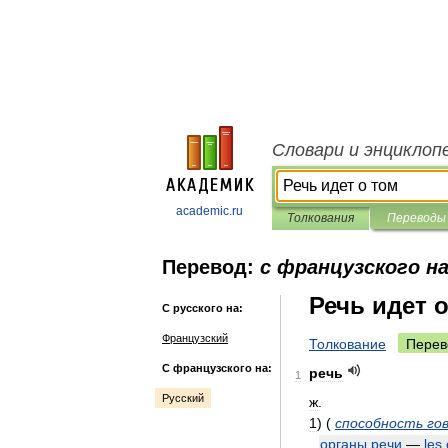
Словари и энциклоп
academic.ru
Толкования
Переводы
Перевод:
с французского на
Речь идет 
С русского на:
Французский
Толкование
Перев
С французского на:
речь
1
Русский
ж
.
1
)
(
способность
го
органы
речи
—
les