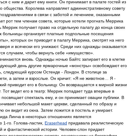
ться
с
ним
и
дарит
ему
книги
.
Он
принимает
в
палате
гостей
из
о
общества
.
Королева
направляет
административному
совету
поздравлениями
в
связи
с
заботой
и
лечением
,
оказанными
ает
рот
тем
членам
совета
,
которые
хотели
прогнать
Меррика
ь
Меррик
получает
право
на
отдельную
палату
до
конца
своих
к
больницы
организует
платные
подпольные
посещения
нты
»,
которых
он
приводит
в
палату
Меррика
,
смотрят
на
него
зверя
и
всячески
его
унижают
.
Среди
них
однажды
оказывается
тся
случаем
,
чтобы
вернуть
себе
«
имущество
».
ачинаются
вновь
.
Однажды
ночью
Байтс
запирает
его
в
клетке
едующий
день
другие
ярмарочные
«
монстры
»
освобождают
его
ь
,
следующий
курсом
Остенде
-
Лондон
.
В
столице
за
ети
,
а
затем
и
взрослые
.
Он
кричит:
«
Я
не
животное
…
Я
-
кий
приводит
его
в
больницу
.
Он
возвращается
к
мирной
жизни
у
.
Тот
ведет
его
в
театр:
Меррик
попадает
туда
впервые
в
л
посвящает
спектакль
ему
,
и
он
принимает
овации
публики
.
В
анчивает
небольшой
макет
церкви
,
сделанный
по
образу
и
ую
он
видит
из
окна
.
Затем
ложится
в
постель
и
умирает
.
вида
Линча
в
некоторых
отношениях
является
ю
1
-
го
.
Голова
-
ластик
,
Eraserhead
придавала
реалистическую
ой
и
фантастической
истории
.
Человек
-
слон
придает
змах
реалистическому
сюжету
,
основанному
на
биографии