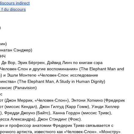
discours
indirect
e
f
du
discours
мин
)
онатан
Сэнджер
)
НЧ
р
Де
Вор
,
Эрик
Бёргрен
,
Дэйвид
Линч
по
книгам
сэра
Человек
-
Слон
и
другие
воспоминания
» (
The
Elephant
Man
and
s
)
и
Эшли
Монтегю
«
Человек
-
Слон:
исследование
оинства
» (
The
Elephant
Man
,
A
Study
in
Human
Dignity
)
энсис
(
Panavision
)
с
рт
(
Джон
Меррик
, «
Человек
-
Слон
»),
Энтони
Хопкинз
(
Фредерик
фт
(
миссис
Кендал
),
Джон
Гилгуд
(
Карр
Гомм
),
Уэнди
Хиллер
а
),
Фредди
Джоунз
(
Байтс
),
Ханна
Гордон
(
миссис
Тривс
),
есса
Александра
),
Джон
Стэндинг
(
Фокс
).
ач
и
профессор
анатомии
Фредерик
Тривз
связывается
с
рочного
артиста
,
известного
как
«
Человек
-
Слон
». «
Монстру
»