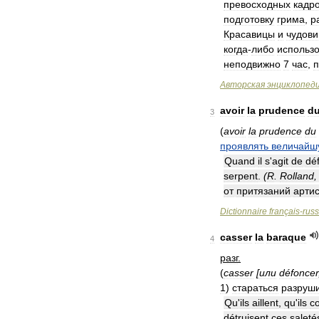
превосходных
кадр
подготовку
грима
,
р
Красавицы
и
чудов
когда
-
либо
использ
неподвижно
7
час
,
п
Авторская
энциклопед
avoir
la
prudence
d
3
(
avoir
la
prudence
du
проявлять
величайш
Quand
il
s
'
agit
de
dé
serpent
.
(
R
.
Rolland
,
от
притязаний
арти
Dictionnaire
français
-
rus
casser
la
baraque
4
разг
.
(
casser
[
или
défoncer
1
)
стараться
разруш
Qu
'
ils
aillent
,
qu
'
ils
c
détruisent
ces
saleté