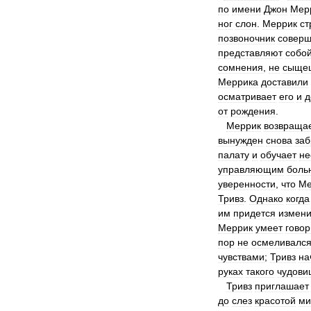
по
имени
Джон
Мер
ног
слон
.
Меррик
ст
позвоночник
совер
представляют
собо
сомнения
,
не
сыще
Меррика
доставили
осматривает
его
и
д
от
рождения
.
Меррик
возвраща
вынужден
снова
заб
палату
и
обучает
не
управляющим
боль
уверенности
,
что
Ме
Тривз
.
Однако
когда
им
придется
измени
Меррик
умеет
говор
пор
не
осмеливалс
чувствами
;
Тривз
на
руках
такого
чудови
Тривз
приглашает
до
слез
красотой
ми