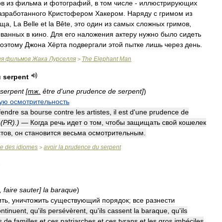
ов
из
фильма
и
фотографий
,
в
том
числе
-
иллюстрирующих
азработанного
Кристофером
Хакером
.
Наряду
с
гримом
из
ища
,
La
Belle
et
la
Bête
,
это
один
из
самых
сложных
гримов
,
ованных
в
кино
.
Для
его
наложения
актеру
нужно
было
сидеть
оэтому
Джона
Хёрта
подвергали
этой
пытке
лишь
через
день
.
ия
фильмов
Жака
Лурселля
The
Elephant
Man
>
u
serpent
serpent
[
тж
.
être
d
'
une
prudence
de
serpent
]
)
ую
осмотрительность
fendre
sa
bourse
contre
les
artistes
,
il
est
d
'
une
prudence
de
 (
PR
).)
—
Когда
речь
идет
о
том
,
чтобы
защищать
свой
кошелек
стов
,
он
становится
весьма
осмотрительным
.
se
des
idiomes
avoir
la
prudence
du
serpent
>
,
faire
sauter
]
la
baraque
)
ить
,
уничтожить
существующий
порядок
;
все
разнести
ontinuent
,
qu
'
ils
persévèrent
,
qu
'
ils
cassent
la
baraque
,
qu
'
ils
s
de
familles
et
ces
patriarches
et
ces
tyrans
et
les
gros
imbéciles