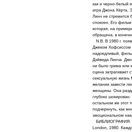
как
и
черно
-
белый
и
игра
Джона
Хёрта
,
Э
Линч
не
стремится
спокоен
.
Его
фильм
которая
,
на
пример
обращена
,
в
конеч
N
.
В
.
В
1980
г
.
появ
Джеком
Хофсиссом
надоедливый
,
филь
Дэйвида
Линча
.
Джо
ни
было
грима
или
сцена
затрагивает
с
сексуальную
жизнь
желании
завести
лю
женщины
.
Она
разд
глубоко
шокирован
.
остальном
же
этот
подчеркнуть
,
как
мн
эмоциональном
нак
БИБЛИОГРАФИЯ:
London
,
1980
.
Кажд