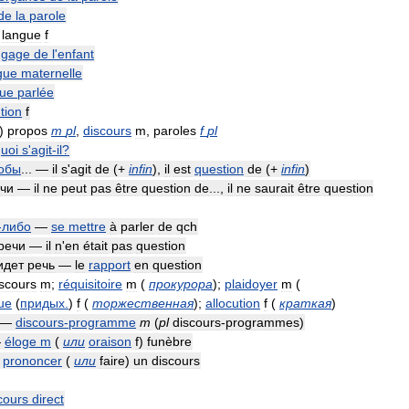
de
la
parole
,
langue
f
ngage
de
l
'
enfant
gue
maternelle
gue
parlée
tion
f
)
propos
m
pl
,
discours
m
,
paroles
f
pl
uoi
s
'
agit
-
il
?
обы
... —
il
s
'
agit
de
(
+
infin
)
,
il
est
question
de
(
+
infin
)
чи
—
il
ne
peut
pas
être
question
de
...,
il
ne
saurait
être
question
-
либо
—
se
mettre
à
parler
de
qch
речи
—
il
n
'
en
était
pas
question
идет
речь
—
le
rapport
en
question
iscours
m
;
réquisitoire
m
(
прокурора
)
;
plaidoyer
m
(
ue
(
придых
.
)
f
(
торжественная
)
;
allocution
f
(
краткая
)
—
discours
-
programme
m
(
pl
discours
-
programmes
)
—
éloge
m
(
или
oraison
f
)
funèbre
—
prononcer
(
или
faire
)
un
discours
cours
direct