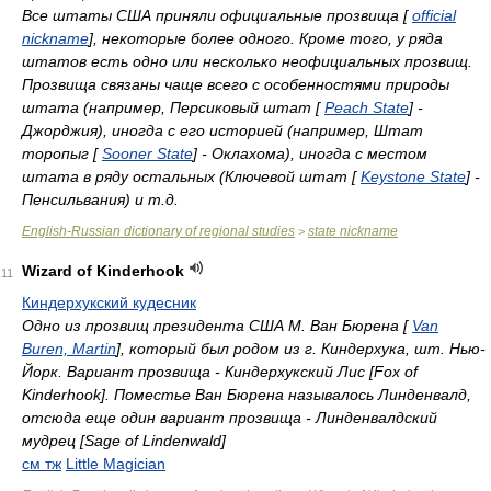
Все штаты США приняли официальные прозвища [
official
nickname
], некоторые более одного. Кроме того, у ряда
штатов есть одно или несколько неофициальных прозвищ.
Прозвища связаны чаще всего с особенностями природы
штата (например, Персиковый штат [
Peach State
] -
Джорджия), иногда с его историей (например, Штат
торопыг [
Sooner State
] - Оклахома), иногда с местом
штата в ряду остальных (Ключевой штат [
Keystone State
] -
Пенсильвания) и т.д.
English-Russian dictionary of regional studies
state nickname
>
Wizard of Kinderhook
11
Киндерхукский кудесник
Одно из прозвищ президента США М. Ван Бюрена [
Van
Buren, Martin
], который был родом из г. Киндерхука, шт. Нью-
Йорк. Вариант прозвища - Киндерхукский Лис [Fox of
Kinderhook]. Поместье Ван Бюрена называлось Линденвалд,
отсюда еще один вариант прозвища - Линденвалдский
мудрец [Sage of Lindenwald]
см тж
Little Magician