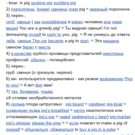
- boar. in pig
sucking pig
suckling pig
2)
поросятина
, (
реже
)
свинина
roast
pig ≈
жареный
поросенок
3) перен.;
груб
.
свинья
(
как
оскорбление
в
адрес
человека
или
даже
вещи
) You are a greedy pig! ≈ Ты жадная свинья! I'm not
demeaning
myself
to
reply to
you, pig. ≈ Я не унижусь до ответа
тебе
,
свинья The car
became
a pig to
start
. ≈ Эта
машина
свински
берет
с
места
.
4)
в качестве
грубого прозвища представителей
некоторых
профессий,
обычно
- полицейских
5) перен.;
груб. свинья (о грязнуле, неряхе)
6) мн. используется предикативно - как резкое
возражение
Pigs
to you!
≈ А вот
фиг
вам!
7)
тех.
болванка
,
чушка
;
об отливке необработанного металла
8)
долька
плода цитрусовых ∙
pig board
≈
серфинг
pig-boat
≈
подводная лодка
pig's breakfast
≈
нечто
неаппетитное или
отталкивающее
pig's ear
≈
пиво
(
рифмуется с beer
)
pig-market
pig's whisper
please the pigs
≈ ≈
если
повезет to make a pig of
oneself
≈
объедаться
,
обжираться
to
buy a pig in a poke
≈