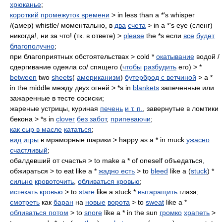
хрюканье
;
короткий
промежуток времени
> in less than a *'s whisper
/(амер) whistle/ моментально, в
два
счета
> in a *'s eye (сленг)
никогда!, ни за что! (тк. в ответе) >
please
the *s если
все
будет
благополучно
;
при благоприятных обстоятельствах > cold *
окатывание
водой /
сдергивание одеяла со/ спящего (
чтобы
разбудить
его) > *
between
two
sheets
(
американизм
)
бутерброд с ветчиной
> a *
in the middle между двух огней > *s in
blankets
запеченные или
зажаренные в тесте сосиски;
жареные устрицы, куриная
печень
и т. п.
, завернутые в ломтики
бекона > *s in
clover
без забот
,
припеваючи
;
как сыр в масле
кататься
;
вид
игры
в мраморные шарики > happy as a * in muck
ужасно
счастливый
;
обалдевший от счастья > to make a * of oneself объедаться,
обжираться > to eat like a *
жадно есть
> to
bleed
like a (
stuck
) *
сильно
кровоточить
,
обливаться кровью
;
истекать кровью
> to
stare
like a stuck *
вытаращить
глаза;
смотреть
как
баран
на
новые
ворота
> to
sweat
like a *
обливаться потом
> to
snore
like a * in the sun
громко
храпеть
>