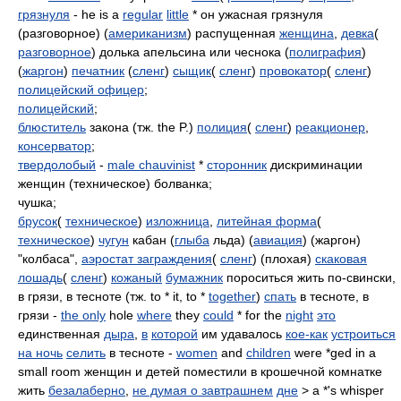
грязнуля
- he is a
regular
little
* он ужасная грязнуля
(разговорное) (
американизм
) распущенная
женщина
,
девка
(
разговорное
) долька апельсина или чеснока (
полиграфия
)
(
жаргон
)
печатник
(
сленг
)
сыщик
(
сленг
)
провокатор
(
сленг
)
полицейский офицер
;
полицейский
;
блюститель
закона (тж. the P.)
полиция
(
сленг
)
реакционер
,
консерватор
;
твердолобый
-
male chauvinist
*
сторонник
дискриминации
женщин (техническое) болванка;
чушка;
брусок
(
техническое
)
изложница
,
литейная форма
(
техническое
)
чугун
кабан (
глыба
льда) (
авиация
) (жаргон)
"колбаса",
аэростат заграждения
(
сленг
) (плохая)
скаковая
лошадь
(
сленг
)
кожаный
бумажник
пороситься жить по-свински,
в грязи, в тесноте (тж. to * it, to *
together
)
спать
в тесноте, в
грязи -
the only
hole
where
they
could
* for the
night
это
единственная
дыра
,
в
которой
им удавалось
кое-как
устроиться
на ночь
селить
в тесноте -
women
and
children
were *ged in a
small room женщин и детей поместили в крошечной комнатке
жить
безалаберно
,
не думая о завтрашнем
дне
> a *'s whisper