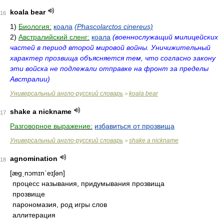
koala bear
16
1)
Биология:
коала
(Phascolarctos cinereus)
2)
Австралийский сленг:
коала
(военнослужащий милицейских
частей в период второй мировой войны. Уничижительный
характер прозвища объясняется тем, что согласно закону
эти войска не подлежали отправке на фронт за пределы
Австралии)
Универсальный англо-русский словарь
koala bear
>
shake a nickname
17
Разговорное выражение:
избавиться от прозвища
Универсальный англо-русский словарь
shake a nickname
>
agnomination
18
[ægˏnɔmɪn`eɪʃən]
процесс называния, придумывания прозвища
прозвище
парономазия, род игры слов
аллитерация