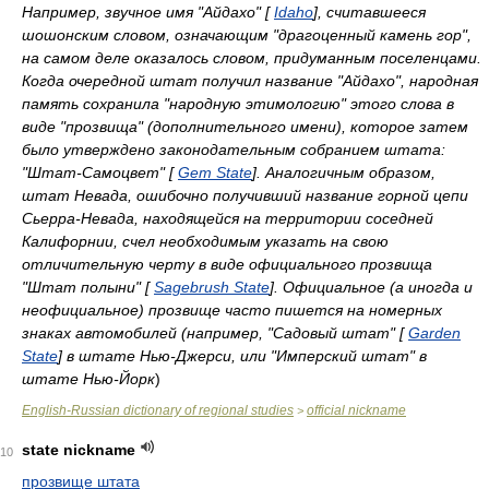
Например, звучное имя "Айдахо" [
Idaho
], считавшееся
шошонским словом, означающим "драгоценный камень гор",
на самом деле оказалось словом, придуманным поселенцами.
Когда очередной штат получил название "Айдахо", народная
память сохранила "народную этимологию" этого слова в
виде "прозвища" (дополнительного имени), которое затем
было утверждено законодательным собранием штата:
"Штат-Самоцвет" [
Gem State
]. Аналогичным образом,
штат Невада, ошибочно получивший название горной цепи
Сьерра-Невада, находящейся на территории соседней
Калифорнии, счел необходимым указать на свою
отличительную черту в виде официального прозвища
"Штат полыни" [
Sagebrush State
]. Официальное (а иногда и
неофициальное) прозвище часто пишется на номерных
знаках автомобилей (например, "Садовый штат" [
Garden
State
] в штате Нью-Джерси, или "Имперский штат" в
штате Нью-Йорк
)
English-Russian dictionary of regional studies
official nickname
>
state nickname
10
прозвище штата