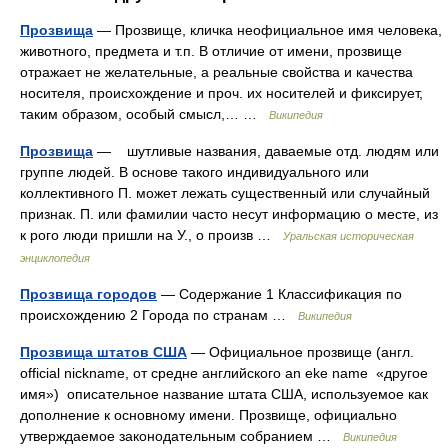
Прозвища
— Прозвище, кличка неофициальное имя человека,
животного, предмета и т.п. В отличие от имени, прозвище
отражает не желательные, а реальные свойства и качества
носителя, происхождение и проч. их носителей и фиксирует,
таким образом, особый смысл,… …
Википедия
Прозвища
— шутливые названия, даваемые отд. людям или
группе людей. В основе такого индивидуального или
коллективного П. может лежать существенный или случайный
признак. П. или фамилии часто несут информацию о месте, из
к рого люди пришли на У., о произв …
Уральская историческая
энциклопедия
Прозвища городов
— Содержание 1 Классификация по
происхождению 2 Города по странам …
Википедия
Прозвища штатов США
— Официальное прозвище (англ.
official nickname, от средне английского an eke name «другое
имя») описательное название штата США, используемое как
дополнение к основному имени. Прозвище, официально
утверждаемое законодательным собранием …
Википедия