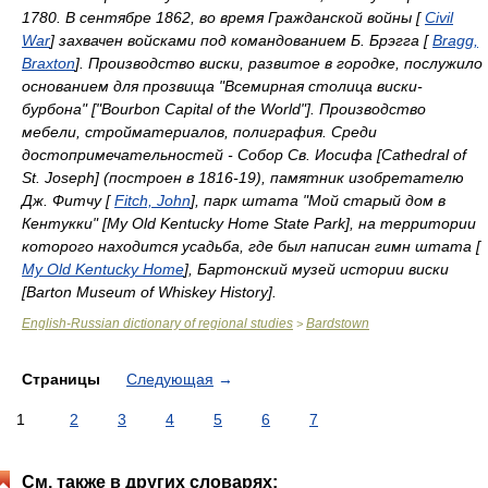
1780. В сентябре 1862, во время Гражданской войны [
Civil
War
] захвачен войсками под командованием Б. Брэгга [
Bragg,
Braxton
]. Производство виски, развитое в городке, послужило
основанием для прозвища "Всемирная столица виски-
бурбона" ["Bourbon Capital of the World"]. Производство
мебели, стройматериалов, полиграфия. Среди
достопримечательностей - Собор Св. Иосифа [Cathedral of
St. Joseph] (построен в 1816-19), памятник изобретателю
Дж. Фитчу [
Fitch, John
], парк штата "Мой старый дом в
Кентукки" [My Old Kentucky Home State Park], на территории
которого находится усадьба, где был написан гимн штата [
My Old Kentucky Home
], Бартонский музей истории виски
[Barton Museum of Whiskey History].
English-Russian dictionary of regional studies
Bardstown
>
Страницы
Следующая
→
1
2
3
4
5
6
7
См. также в других словарях: