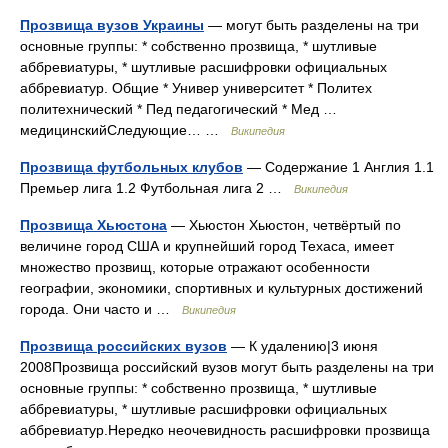
Прозвища вузов Украины
— могут быть разделены на три
основные группы: * собственно прозвища, * шутливые
аббревиатуры, * шутливые расшифровки официальных
аббревиатур. Общие * Универ университет * Политех
политехнический * Пед педагогический * Мед …
медицинскийСледующие… …
Википедия
Прозвища футбольных клубов
— Содержание 1 Англия 1.1
Премьер лига 1.2 Футбольная лига 2 …
Википедия
Прозвища Хьюстона
— Хьюстон Хьюстон, четвёртый по
величине город США и крупнейший город Техаса, имеет
множество прозвищ, которые отражают особенности
географии, экономики, спортивных и культурных достижений
города. Они часто и …
Википедия
Прозвища российских вузов
— К удалению|3 июня
2008Прозвища российский вузов могут быть разделены на три
основные группы: * собственно прозвища, * шутливые
аббревиатуры, * шутливые расшифровки официальных
аббревиатур.Нередко неочевидность расшифровки прозвища