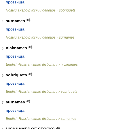
прозвища
Новый англо-русский словарь
sobriquets
>
surnames
4
прозвища
Новый англо-русский словарь
surnames
>
nicknames
5
прозвища
English-Russian smart dictionary
nicknames
>
sobriquets
6
прозвища
English-Russian smart dictionary
sobriquets
>
surnames
7
прозвища
English-Russian smart dictionary
surnames
>