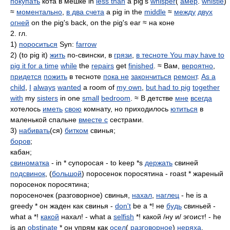
покупать
кота в мешке in
less than
a pig's
whisper
(
амер
.
whistle
)
≈
моментально
,
в два счета
a pig in the
middle
≈
между
двух
огней
on the pig's back, on the pig's ear ≈ на коне
2. гл.
1)
пороситься
Syn:
farrow
2) (to pig it)
жить
по-свински, в
грязи
,
в тесноте You may have to
pig it for a time
while
the
repairs
get
finished
. ≈ Вам,
вероятно
,
придется
пожить
в тесноте
пока не
закончиться
ремонт
.
As a
child
,
I
always
wanted
a room of
my own
,
but had to pig
together
with
my
sisters
in one
small
bedroom
. ≈ В детстве
мне
всегда
хотелось
иметь
свою
комнату, но приходилось
ютиться
в
маленькой спальне
вместе с
сестрами.
3)
набивать
(ся)
битком
свинья;
боров
;
кабан;
свиноматка
- in * супоросая - to keep *s
держать
свиней
подсвинок
, (
большой
) поросенок поросятина - roast * жареный
поросенок поросятина;
поросеночек (разговорное) свинья,
нахал
,
наглец
- he is a
greedy * он жаден как свинья -
don't
be a *! не
будь
свиньей -
what a *!
какой
нахал! - what a
selfish
*! какой /ну и/ эгоист! - he
is an
obstinate
* он упрям как
осел
(
разговорное
)
неряха
,