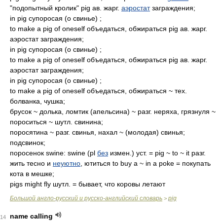
"подопытный кролик" pig ав. жарг.
аэростат
заграждения;
in pig супоросая (о свинье) ;
to make a pig of oneself объедаться, обжираться pig ав. жарг.
аэростат заграждения;
in pig супоросая (о свинье) ;
to make a pig of oneself объедаться, обжираться pig ав. жарг.
аэростат заграждения;
in pig супоросая (о свинье) ;
to make a pig of oneself объедаться, обжираться ~ тех.
болванка, чушка;
брусок ~ долька, ломтик (апельсина) ~ разг. неряха, грязнуля ~
пороситься ~ шутл. свинина;
поросятина ~ разг. свинья, нахал ~ (молодая) свинья;
подсвинок;
поросенок swine: swine (pl
без
измен.) уст. = pig ~ to ~ it разг.
жить тесно и
неуютно
, ютиться to buy a ~ in a poke = покупать
кота в мешке;
pigs might fly шутл. = бывает, что коровы летают
Большой англо-русский и русско-английский словарь
pig
>
name calling
14