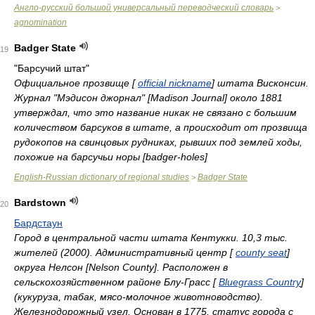
Англо-русский большой универсальный переводческий словарь
>
agnomination
Badger State
19
"Барсучий штат"
Официальное прозвище [
official nickname
] штата Висконсин.
Журнал "Мэдисон джорнал" [Madison Journal] около 1881
утверждал, что это название никак не связано с большим
количеством барсуков в штате, а происходит от прозвища
рудокопов на свинцовых рудниках, рывших под землей ходы,
похожие на барсучьи норы [badger-holes]
English-Russian dictionary of regional studies
Badger State
>
Bardstown
20
Бардстаун
Город в центральной части штата Кентукки. 10,3 тыс.
жителей (2000). Административный центр [
county seat
]
округа Нелсон [Nelson County]. Расположен в
сельскохозяйственном районе Блу-Грасс [
Bluegrass Country
]
(кукуруза, табак, мясо-молочное животноводство).
Железнодорожный узел. Основан в 1775, статус города с