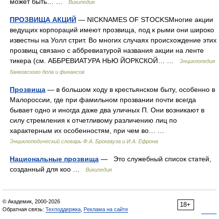
может быть… …
Википедия
ПРОЗВИЩА АКЦИЙ
— NICKNAMES OF STOCKSМногие акции
ведущих корпораций имеют прозвища, под к рыми они широко
известны на Уолл стрит. Во многих случаях происхождение этих
прозвищ связано с аббревиатурой названия акции на ленте
тикера (см. АББРЕВИАТУРА НЬЮ ЙОРКСКОЙ… …
Энциклопедия
банковского дела и финансов
Прозвища
— в большом ходу в крестьянском быту, особенно в
Малороссии, где при фамильном прозвании почти всегда
бывает одно и иногда даже два уличных П. Они возникают в
силу стремления к отчетливому различению лиц по
характерным их особенностям, при чем во… …
Энциклопедический словарь Ф.А. Брокгауза и И.А. Ефрона
Национальные прозвища
— Это служебный список статей,
созданный для коо …
Википедия
© Академик, 2000-2026
18+
Обратная связь:
Техподдержка
,
Реклама на сайте