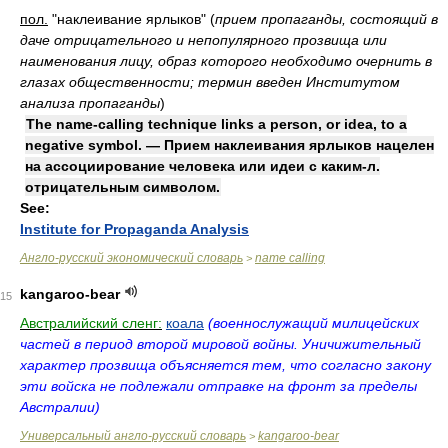
пол.
"наклеивание ярлыков"
(
прием пропаганды, состоящий в
даче отрицательного и непопулярного прозвища или
наименования лицу, образ которого необходимо очернить в
глазах общественности; термин введен Институтом
анализа пропаганды
)
The name-calling technique links a person, or idea, to a
negative symbol. — Прием наклеивания ярлыков нацелен
на ассоциирование человека или идеи с каким-л.
отрицательным символом.
See:
Institute for Propaganda Analysis
Англо-русский экономический словарь
name calling
>
kangaroo-bear
15
Австралийский сленг:
коала
(военнослужащий милицейских
частей в период второй мировой войны. Уничижительный
характер прозвища объясняется тем, что согласно закону
эти войска не подлежали отправке на фронт за пределы
Австралии)
Универсальный англо-русский словарь
kangaroo-bear
>