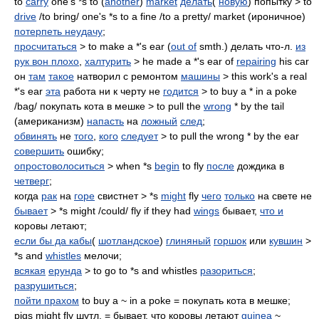
to
carry
one's *s to (
another
)
market
делать
(
новую
) попытку > to
drive
/to bring/ one's *s to a fine /to a pretty/ market (ироничное)
потерпеть неудачу
;
просчитаться
> to make a *'s ear (
out of
smth.) делать что-л.
из
рук вон плохо
,
халтурить
> he made a *'s ear of
repairing
his car
он
там
такое
натворил с ремонтом
машины
> this work's a real
*'s ear
эта
работа ни к черту не
годится
> to buy a * in a poke
/bag/ покупать кота в мешке > to pull the
wrong
* by the tail
(американизм)
напасть
на
ложный
след
;
обвинять
не
того
,
кого
следует
> to pull the wrong * by the ear
совершить
ошибку;
опростоволоситься
> when *s
begin
to fly
после
дождика в
четверг
;
когда
рак
на
горе
свистнет > *s
might
fly
чего
только
на свете не
бывает
> *s might /could/ fly if they had
wings
бывает,
что и
коровы летают;
если бы да кабы
(
шотландское
)
глиняный
горшок
или
кувшин
>
*s and
whistles
мелочи;
всякая
ерунда
> to go to *s and whistles
разориться
;
разрушиться
;
пойти прахом
to buy a ~ in a poke = покупать кота в мешке;
pigs might fly шутл. = бывает, что коровы летают
guinea
~