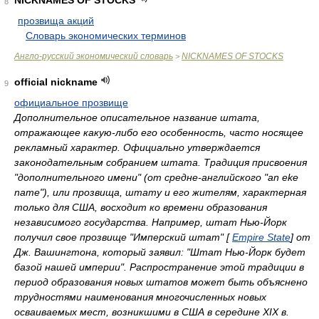
NICKNAMES OF STOCKS
8
прозвища акций
.
.
Словарь экономических терминов
.
Англо-русский экономический словарь
NICKNAMES OF STOCKS
>
official nickname
9
официальное прозвище
Дополнительное описательное название штата,
отражающее какую-либо его особенность, часто носящее
рекламный характер. Официально утверждается
законодательным собранием штата. Традиция присвоения
"дополнительного имени" (от средне-английского "an eke
name"), или прозвища, штату и его жителям, характерная
только для США, восходит ко времени образования
независимого государства. Например, штат Нью-Йорк
получил свое прозвище "Имперский штат" [
Empire State
] от
Дж. Вашингтона, который заявил: "Штат Нью-Йорк будет
базой нашей империи". Распространение этой традиции в
период образования новых штатов может быть объяснено
трудностями наименования многочисленных новых
осваиваемых мест, возникшими в США в середине XIX в.