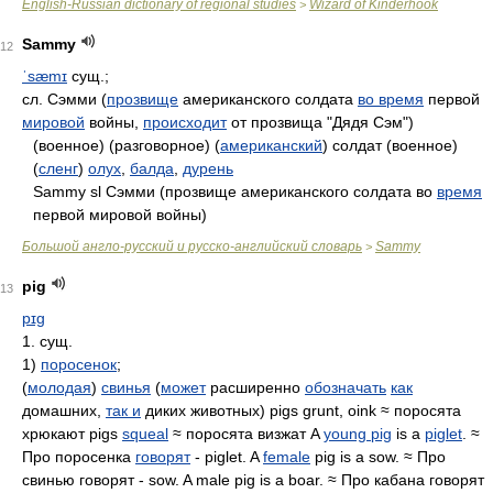
English-Russian dictionary of regional studies
Wizard of Kinderhook
>
Sammy
12
ˈsæmɪ
сущ.;
сл. Сэмми (
прозвище
американского солдата
во время
первой
мировой
войны,
происходит
от прозвища "Дядя Сэм")
(военное) (разговорное) (
американский
) солдат (военное)
(
сленг
)
олух
,
балда
,
дурень
Sammy sl Сэмми (прозвище американского солдата во
время
первой мировой войны)
Большой англо-русский и русско-английский словарь
Sammy
>
pig
13
pɪɡ
1. сущ.
1)
поросенок
;
(
молодая
)
свинья
(
может
расширенно
обозначать
как
домашних,
так и
диких животных) pigs grunt, oink ≈ поросята
хрюкают pigs
squeal
≈ поросята визжат A
young pig
is a
piglet
. ≈
Про поросенка
говорят
- piglet. A
female
pig is a sow. ≈ Про
свинью говорят - sow. A male pig is a boar. ≈ Про кабана говорят