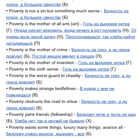
порок, а большое свинство
(Б)
• Poverty is not a sin but something much worse -
Бедность не
порок, а большое свинство
(Б)
• Poverty is the mother of all arts (art) -
Голь на выдумки хитра
(Г),
Нужда научит ворожить, когда нечего в рот положить
(H),
От
нужды волк лисой запел
(O),
Проголодаешься, так хлеба найти
догадаешься
(П)
• Poverty is the mother of crime -
Бедность не грех, а до греха
доводит
(Б),
Пустой мешок введет в грешок
(П)
• Poverty is the mother of invention -
Голь на выдумки хитра
(Г)
• Poverty is the sixth sense -
Голь на выдумки хитра
(Г)
• Poverty is the worst guard to chastity -
Бедность не грех, а до
греха доводит
(Б)
• Poverty makes strange bedfellows -
В нужде с кем ни
поведешься
(B)
• Poverty obstructs the road to virtue -
Бедность не грех, а до
греха доводит
(Б)
• Poverty parts friends (fellowship) -
Бедному зятю и тесть не рад
(Б),
Хлеба нет, так и друзей не бывало
(X)
• Poverty wants some things, luxury many things, avarice all -
Бедному нужно многое, жадному - все
(Б)