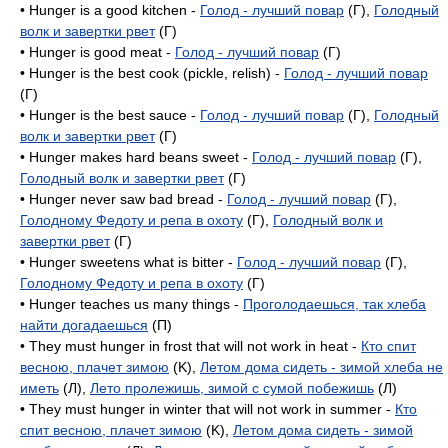
• Hunger is a good kitchen -
Голод - лучший повар
(Г),
Голодный
волк и завертки рвет
(Г)
• Hunger is good meat -
Голод - лучший повар
(Г)
• Hunger is the best cook (pickle, relish) -
Голод - лучший повар
(Г)
• Hunger is the best sauce -
Голод - лучший повар
(Г),
Голодный
волк и завертки рвет
(Г)
• Hunger makes hard beans sweet -
Голод - лучший повар
(Г),
Голодный волк и завертки рвет
(Г)
• Hunger never saw bad bread -
Голод - лучший повар
(Г),
Голодному Федоту и репа в охоту
(Г),
Голодный волк и
завертки рвет
(Г)
• Hunger sweetens what is bitter -
Голод - лучший повар
(Г),
Голодному Федоту и репа в охоту
(Г)
• Hunger teaches us many things -
Проголодаешься, так хлеба
найти догадаешься
(П)
• They must hunger in frost that will not work in heat -
Кто спит
весною, плачет зимою
(K),
Летом дома сидеть - зимой хлеба не
иметь
(Л),
Лето пролежишь, зимой с сумой побежишь
(Л)
• They must hunger in winter that will not work in summer -
Кто
спит весною, плачет зимою
(K),
Летом дома сидеть - зимой