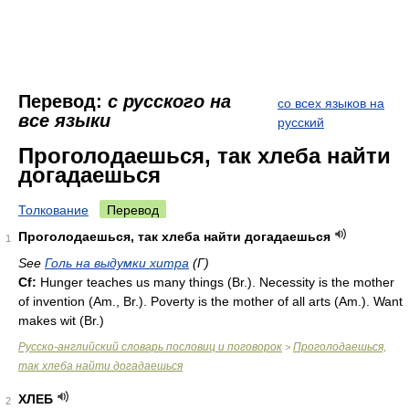
Перевод:
с русского на
со всех языков на
все языки
русский
Проголодаешься, так хлеба найти
догадаешься
Толкование
Перевод
Проголодаешься, так хлеба найти догадаешься
1
See
Голь на выдумки хитра
(Г)
Cf:
Hunger teaches us many things (
Br.
). Necessity is the mother
of invention (
Am.
,
Br.
). Poverty is the mother of all arts (
Am.
). Want
makes wit (
Br.
)
Русско-английский словарь пословиц и поговорок
Проголодаешься,
>
так хлеба найти догадаешься
ХЛЕБ
2