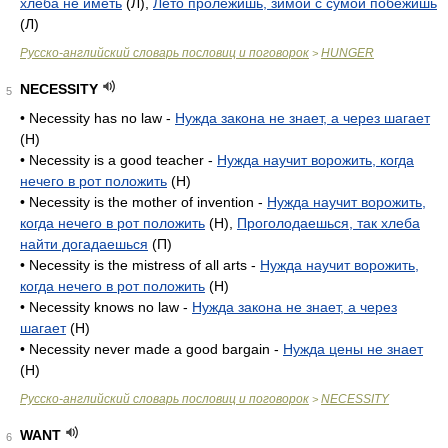
хлеба не иметь
(Л),
Лето пролежишь, зимой с сумой побежишь
(Л)
Русско-английский словарь пословиц и поговорок
HUNGER
>
NECESSITY
5
• Necessity has no law -
Нужда закона не знает, а через шагает
(H)
• Necessity is a good teacher -
Нужда научит ворожить, когда
нечего в рот положить
(H)
• Necessity is the mother of invention -
Нужда научит ворожить,
когда нечего в рот положить
(H),
Проголодаешься, так хлеба
найти догадаешься
(П)
• Necessity is the mistress of all arts -
Нужда научит ворожить,
когда нечего в рот положить
(H)
• Necessity knows no law -
Нужда закона не знает, а через
шагает
(H)
• Necessity never made a good bargain -
Нужда цены не знает
(H)
Русско-английский словарь пословиц и поговорок
NECESSITY
>
WANT
6