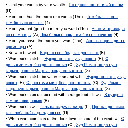
• Limit your wants by your wealth -
По одежке протягивай ножки
(П)
• More one has, the more one wants (The) -
Чем больше ешь,
тем больше хочется
(4)
• More you eat (get) the more you want (The) -
Аппетит приходит
во время еды
(A),
Чем больше ешь, тем больше хочется
(4)
• More you have, the more you want (The) -
Аппетит приходит во
время еды
(A)
• No woe to want -
Беднее всех бед, как денег нет
(Б)
• Want makes strife -
Нужда горюет, нужда воюет
(H),
С
деньгами мил, без денег постыл
(C),
Худ Роман, когда пуст
карман; хорош Мартын, когда есть алтын
(X)
• Want makes strife between man and wife -
Нужда горюет, нужда
воюет
(H),
С деньгами мил, без денег постыл
(C),
Худ Роман,
когда пуст карман; хорош Мартын, когда есть алтын
(X)
• Want makes us acquainted with strange bedfellows -
В нужде с
кем ни поведешься
(B)
• Want makes wit -
Голь на выдумки хитра
(Г),
Проголодаешься,
так хлеба найти догадаешься
(П)
• When want comes in at the door, love flies out of the window -
С
деньгами мил, без денег постыл
(C),
Худ Роман, когда пуст