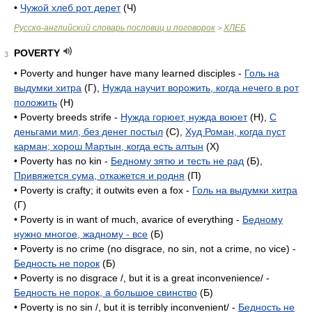
•
Чужой хлеб рот дерет
(Ч)
Русско-английский словарь пословиц и поговорок
ХЛЕБ
>
POVERTY
3
• Poverty and hunger have many learned disciples -
Голь на
выдумки хитра
(Г),
Нужда научит ворожить, когда нечего в рот
положить
(H)
• Poverty breeds strife -
Нужда горюет, нужда воюет
(H),
С
деньгами мил, без денег постыл
(C),
Худ Роман, когда пуст
карман; хорош Мартын, когда есть алтын
(X)
• Poverty has no kin -
Бедному зятю и тесть не рад
(Б),
Привяжется сума, откажется и родня
(П)
• Poverty is crafty; it outwits even a fox -
Голь на выдумки хитра
(Г)
• Poverty is in want of much, avarice of everything -
Бедному
нужно многое, жадному - все
(Б)
• Poverty is no crime (no disgrace, no sin, not a crime, no vice) -
Бедность не порок
(Б)
• Poverty is no disgrace /, but it is a great inconvenience/ -
Бедность не порок, а большое свинство
(Б)
• Poverty is no sin /, but it is terribly inconvenient/ -
Бедность не