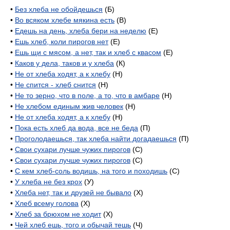
•
Без хлеба не обойдешься
(Б)
•
Во всяком хлебе мякина есть
(В)
•
Едешь на день, хлеба бери на неделю
(Е)
•
Ешь хлеб, коли пирогов нет
(Е)
•
Ешь щи с мясом, а нет, так и хлеб с квасом
(Е)
•
Каков у дела, таков и у хлеба
(К)
•
Не от хлеба ходят, а к хлебу
(Н)
•
Не спится - хлеб снится
(Н)
•
Не то зерно, что в поле, а то, что в амбаре
(Н)
•
Не хлебом единым жив человек
(Н)
•
Не от хлеба ходят, а к хлебу
(Н)
•
Пока есть хлеб да вода, все не беда
(П)
•
Проголодаешься, так хлеба найти догадаешься
(П)
•
Свои сухари лучше чужих пирогов
(С)
•
Свои сухари лучше чужих пирогов
(С)
•
С кем хлеб-соль водишь, на того и походишь
(С)
•
У хлеба не без крох
(У)
•
Хлеба нет, так и друзей не бывало
(X)
•
Хлеб всему голова
(X)
•
Хлеб за брюхом не ходит
(X)
•
Чей хлеб ешь, того и обычай тешь
(Ч)