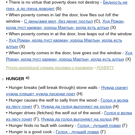
• There is no virtue that poverty does not destroy -
Бедность не
грех, а до греха доводит
(Б)
• When poverty comes in /at/ the door, love flies out /of/ the
window -
С деньгами мил, без денег постыл
(C),
Худ Роман,
когда пуст карман; хорош Мартын, когда есть алтын
(X)
• When poverty comes in at the door, love leaps out of the window
-
Худ Роман, когда пуст карман; хорош Мартын, когда есть
алтын
(X)
• When poverty comes in the door, love goes out the window -
Худ
Роман, когда пуст карман; хорош Мартын, когда есть алтын
(X)
Русско-английский словарь пословиц и поговорок
POVERTY
>
HUNGER
4
• Hunger breaks (will break through) stone walls -
Нужда скачет,
нужда пляшет, нужда песенки поет
(H)
• Hunger causes the wolf to sally from the wood -
Голод и волка
из лесу гонит
(Г),
Нужда да голод выгоняют на холод
(H)
• Hunger drives (fetches) the wolf out of the wood -
Голод и волка
из лесу гонит
(Г),
Нужда да голод выгоняют на холод
(H)
• Hunger finds no fault with cookery -
Голод - лучший повар
(Г)
• Hunger is a good cook -
Голод - лучший повар
(Г)