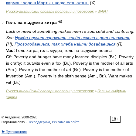
карман; хорош Мартын, когда есть алтын
(X)
Русско-английский словарь пословиц и поговорок
WANT
>
Голь на выдумки хитра
7
Lack or need of something makes men re sourceful and contriving.
See
Нужда научит ворожить, когда нечего в рот положить
(H),
Проголодаешься, так хлеба найти догадаешься
(П)
Var.:
Голь хитра, голь мудра, голь на выдумки пошла
Cf:
Poverty and hunger have many learned disciples (
Br.
). Poverty
is crafty; it outwits even a fox (
Br.
). Poverty is the mother of all arts
(
Am.
). Poverty is the mother of art (
Br.
). Poverty is the mother of
invention (
Am.
). Poverty is the sixth sense (
Am.
,
Br.
). Want makes
wit (
Br.
)
Русско-английский словарь пословиц и поговорок
Голь на выдумки
>
хитра
© Академик, 2000-2026
18+
Обратная связь:
Техподдержка
,
Реклама на сайте
👣 Путешествия