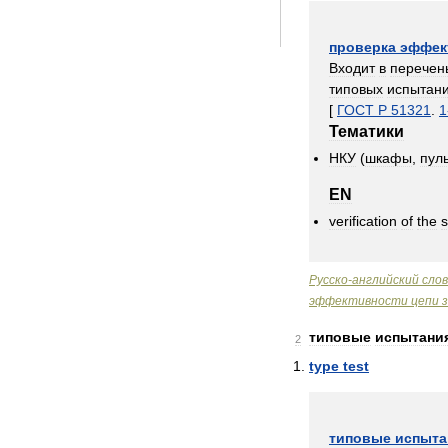
проверка
эффек
Входит
в
перечен
типовых
испытан
[
ГОСТ
Р
51321
.
1
Тематики
НКУ
(
шкафы
,
пул
EN
verification
of
the
s
Русско
-
английский
сло
эффективности
цепи
типовые
испытани
2
type
test
типовые
испыта