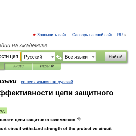
Запомнить сайт
Словарь на свой сайт
RU
едии на Академике
Найти!
Книги
Игры ⚽
 языки
со всех языков на русский
ффективности цепи защитного
я
од
вности
цепи
защитного
заземления
hort
-
circuit
withstand
strength
of
the
protective
circuit