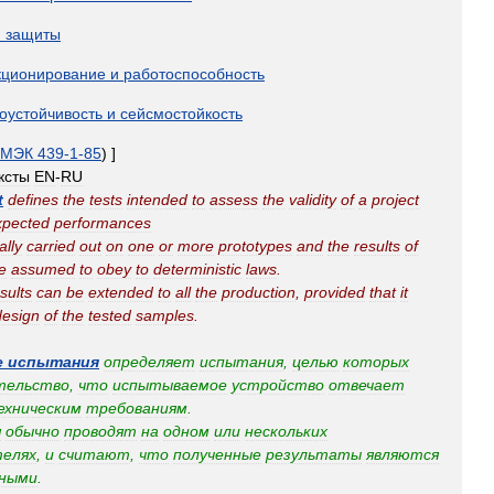
и
защиты
ционирование
и
работоспособность
оустойчивость
и
сейсмостойкость
МЭК
439
-
1
-
85
) ]
ксты
EN
-
RU
t
defines
the
tests
intended
to
assess
the
validity
of
a
project
xpected
performances
ally
carried
out
on
one
or
more
prototypes
and
the
results
of
e
assumed
to
obey
to
deterministic
laws
.
sults
can
be
extended
to
all
the
production
,
provided
that
it
design
of
the
tested
samples
.
е
испытания
определяет
испытания
,
целью
которых
тельство
,
что
испытываемое
устройство
отвечает
ехническим
требованиям
.
я
обычно
проводят
на
одном
или
нескольких
елях
,
и
считают
,
что
полученные
результаты
являются
ными
.