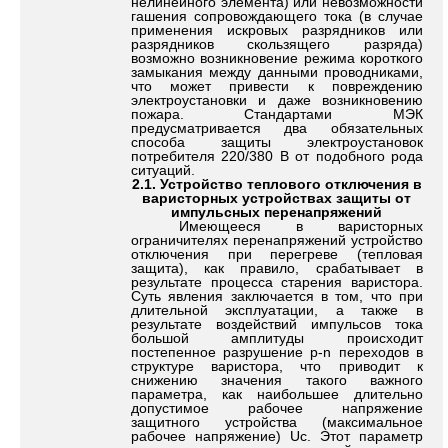
нелинейного элемента) или невозможности
гашения сопровождающего тока (в случае
применения искровых разрядников или
разрядников скользящего разряда)
возможно возникновение режима короткого
замыкания между данными проводниками,
что может привести к повреждению
электроустановки и даже возникновению
пожара. Стандартами МЭК
предусматривается два обязательных
способа защиты электроустановок
потребителя 220/380 В от подобного рода
ситуаций
.
2
.1.
Устройство теплового отключения в
варисторных устройствах защиты от
импульсных перенапряжений
Имеющееся в варисторных
ограничителях перенапряжений устройство
отключения при перегреве (тепловая
защита), как правило, срабатывает в
результате процесса старения варистора.
Суть явления заключается в том, что при
длительной эксплуатации, а также в
результате воздействий импульсов тока
большой амплитуды происходит
постепенное разрушение p-n переходов в
структуре варистора, что приводит к
снижению значения такого важного
параметра, как наибольшее длительно
допустимое рабочее напряжение
защитного устройства (максимальное
рабочее напряжение) Uc. Этот параметр