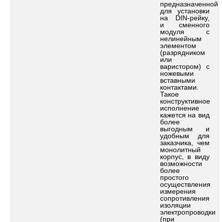
предназначенной
для установки
на DIN-рейку,
и сменного
модуля с
нелинейным
элементом
(разрядником
или
варистором) с
ножевыми
вставными
контактами.
Такое
конструктивное
исполнение
кажется на вид
более
выгодным и
удобным для
заказчика, чем
монолитный
корпус, в виду
возможности
более
простого
осуществления
измерения
сопротивления
изоляции
электропроводки
(при