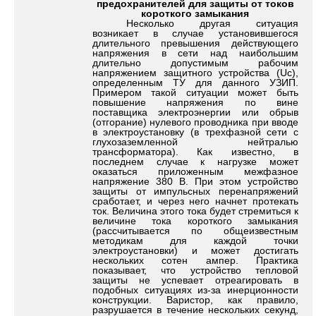
предохранителей для защиты от токов
короткого замыкания
Несколько другая ситуация
возникает в случае установившегося
длительного превышения действующего
напряжения в сети над наибольшим
длительно допустимым рабочим
напряжением защитного устройства (Uc),
определенным ТУ для данного УЗИП.
Примером такой ситуации может быть
повышение напряжения по вине
поставщика электроэнергии или обрыв
(отгорание) нулевого проводника при вводе
в электроустановку (в трехфазной сети с
глухозаземленной нейтралью
трансформатора). Как известно, в
последнем случае к нагрузке может
оказаться приложенным межфазное
напряжение 380 В. При этом устройство
защиты от импульсных перенапряжений
сработает, и через него начнет протекать
ток. Величина этого тока будет стремиться к
величине тока короткого замыкания
(рассчитывается по общеизвестным
методикам для каждой точки
электроустановки) и может достигать
нескольких сотен ампер. Практика
показывает, что устройство тепловой
защиты не успевает отреагировать в
подобных ситуациях из-за инерционности
конструкции. Варистор, как правило,
разрушается в течение нескольких секунд,