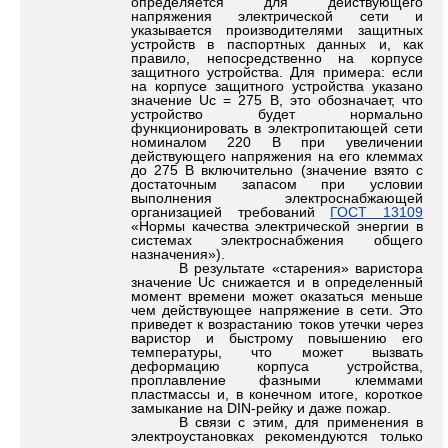
определяется для действующего
напряжения электрической сети и
указывается производителями защитных
устройств в паспортных данных и, как
правило, непосредственно на корпусе
защитного устройства. Для примера: если
на корпусе защитного устройства указано
значение Uc = 275 В, это обозначает, что
устройство будет нормально
функционировать в электропитающей сети
номиналом 220 В при увеличении
действующего напряжения на его клеммах
до 275 В включительно (значение взято с
достаточным запасом при условии
выполнения электроснабжающей
организацией требований
ГОСТ 13109
«Нормы качества электрической энергии в
системах электроснабжения общего
назначения»).
В результате «старения» варистора
значение Uc снижается и в определенный
момент времени может оказаться меньше
чем действующее напряжение в сети. Это
приведет к возрастанию токов утечки через
варистор и быстрому повышению его
температуры, что может вызвать
деформацию корпуса устройства,
проплавление фазными клеммами
пластмассы и, в конечном итоге, короткое
замыкание на DIN-рейку и даже пожар.
В связи с этим, для применения в
электроустановках рекомендуются только