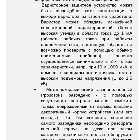
− Варисторное защитное устройство может
быть повреждёно, хотя сигнализация о
выходе варистора из строя не сработала.
Варистор может обладать искажённой
вольтамперной характеристикой (более
высокая утечка) в области токов до 1 мA
(область рабочих токов при рабочем
напряжении сети; настоящую область не
возможно проверить с помощью обычно
применяемых приборов). Проверка
осуществляется минимально в 2-х точках
характеристики, напр. при 10 и 1000 мкА, с
помощью специального источника тока с
высоким подъёмом напряжения (1 до 1,5
кВ).
− Металлокерамический газонаполненный
(грозовой) разрядник - с помощью
визуального контроля можно заметить
только поврежденный от взрыва внешний
декоративный корпус устройства (или его
выводы). Что бы выяснить состояние
самого разрядника необходимо разобрать
внешний корпус, но даже при таком
контроле практически нельзя обнаружить