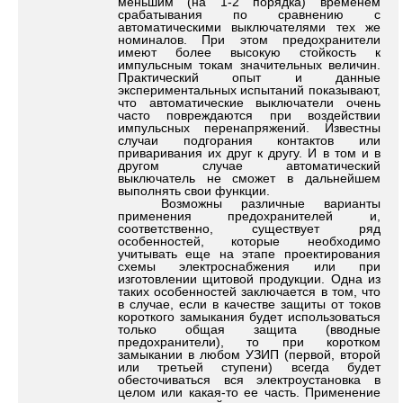
меньшим (на 1-2 порядка) временем
срабатывания по сравнению с
автоматическими выключателями тех же
номиналов. При этом предохранители
имеют более высокую стойкость к
импульсным токам значительных величин.
Практический опыт и данные
экспериментальных испытаний показывают,
что автоматические выключатели очень
часто повреждаются при воздействии
импульсных перенапряжений. Известны
случаи подгорания контактов или
приваривания их друг к другу. И в том и в
другом случае автоматический
выключатель не сможет в дальнейшем
выполнять свои функции.
Возможны различные варианты
применения предохранителей и,
соответственно, существует ряд
особенностей, которые необходимо
учитывать еще на этапе проектирования
схемы электроснабжения или при
изготовлении щитовой продукции. Одна из
таких особенностей заключается в том, что
в случае, если в качестве защиты от токов
короткого замыкания будет использоваться
только общая защита (вводные
предохранители), то при коротком
замыкании в любом УЗИП (первой, второй
или третьей ступени) всегда будет
обесточиваться вся электроустановка в
целом или какая-то ее часть. Применение