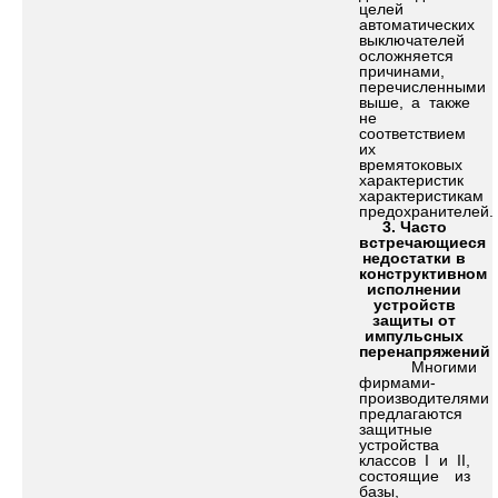
целей
автоматических
выключателей
осложняется
причинами,
перечисленными
выше, а также
не
соответствием
их
времятоковых
характеристик
характеристикам
предохранителей.
3.
Часто
встречающиеся
недостатки в
конструктивном
исполнении
устройств
защиты от
импульсных
перенапряжений
Многими
фирмами-
производителями
предлагаются
защитные
устройства
классов I и II,
состоящие из
базы,