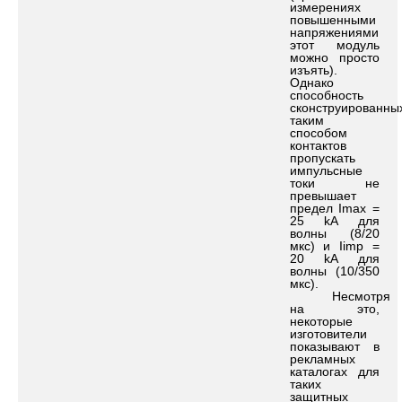
измерениях
повышенными
напряжениями
этот модуль
можно просто
изъять).
Однако
способность
сконструированны
таким
способом
контактов
пропускать
импульсные
токи не
превышает
предел Imax =
25 kA для
волны (8/20
мкс) и Iimp =
20 kA для
волны (10/350
мкс).
Несмотря
на это,
некоторые
изготовители
показывают в
рекламных
каталогах для
таких
защитных