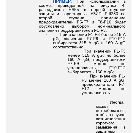
ПРИМЕР
:
При использовании в
схеме, приведенной на рисунке 4,
разрядников HS55 в первой ступени
защиты и варисторных УЗИП PIII280 во
второй ступени применение
предохранителей F5-F7 и F8-F10 будет
обусловлено выбором номинального
значения предохранителей F1-F3:
· При значении F1-F3 более 315 А
gG, значения F7-F9 и F10-F12
выбираются ­315 А gG и 160 А gG
соответственно;
· При значении F1-F3
менее 315 А gG, но более
160 А gG, предохранители
F7-F9 можно не
устанавливать, F10-F12
выбираются - 160 А gG;
· При значении F1-
F3 менее 160 А gG,
предохранители F7-
F12 можно не
устанавливать.
Иногда
может
потребоваться,
чтобы в случае
возникновения
короткого
замыкания в
защитных