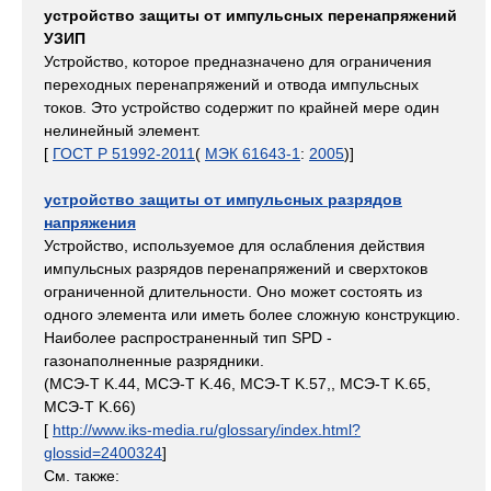
устройство защиты от импульсных перенапряжений
УЗИП
Устройство, которое предназначено для ограничения
переходных перенапряжений и отвода импульсных
токов. Это устройство содержит по крайней мере один
нелинейный элемент.
[
ГОСТ Р 51992-2011
(
МЭК 61643-1
:
2005
)]
устройство защиты от импульсных разрядов
напряжения
Устройство, используемое для ослабления действия
импульсных разрядов перенапряжений и сверхтоков
ограниченной длительности. Оно может состоять из
одного элемента или иметь более сложную конструкцию.
Наиболее распространенный тип SPD -
газонаполненные разрядники.
(МСЭ-Т K.44, МСЭ-Т K.46, МСЭ-Т K.57,, МСЭ-Т K.65,
МСЭ-Т K.66)
[
http://www.iks-media.ru/glossary/index.html?
glossid=2400324
]
См. также: