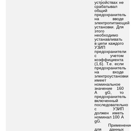
устройствах не
срабатывал
общий
предохранитель
на вводе
электропитающей
установки. Для
этого
необходимо
устанавливать
в цепи каждого
УЗИП
предохранители
с учетом
коэффициента
(1,6). Т.е. если
предохранитель
на входе
электроустановки
имеет
номинальное
значение 160
А gG, то
предохранитель
включенный
последовательно
с УЗИП
должен иметь
номинал 100 А
gG.
Применени
для данных