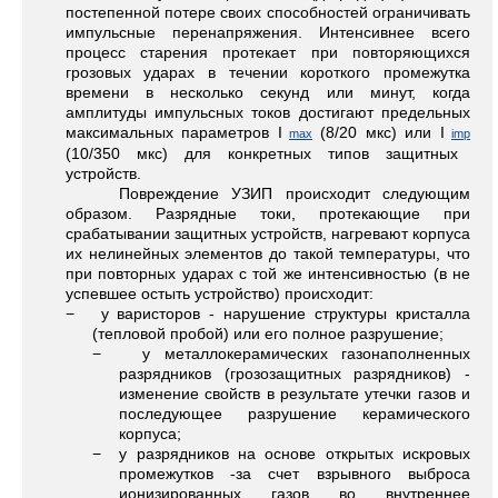
постепенной потере своих способностей ограничивать
импульсные перенапряжения. Интенсивнее всего
процесс старения протекает при повторяющихся
грозовых ударах в течении короткого промежутка
времени в несколько секунд или минут, когда
амплитуды импульсных токов достигают предельных
максимальных параметров I
(8/20 мкс) или I
max
imp
(10/350 мкс) для конкретных типов защитных
устройств.
Повреждение УЗИП происходит следующим
образом. Разрядные токи, протекающие при
срабатывании защитных устройств, нагревают корпуса
их нелинейных элементов до такой температуры, что
при повторных ударах с той же интенсивностью (в не
успевшее остыть устройство) происходит:
− у варисторов - нарушение структуры кристалла
(тепловой пробой) или его полное разрушение;
− у металлокерамических газонаполненных
разрядников (грозозащитных разрядников) -
изменение свойств в результате утечки газов и
последующее разрушение керамического
корпуса;
− у разрядников на основе открытых искровых
промежутков -за счет взрывного выброса
ионизированных газов во внутреннее