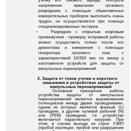
утечку его газового заряда. Контроль
напряжения зажигания грозового
разрядника с помощью обыкновенных
измерительных приборов выполнить очень
трудно, он осуществляется при помощи
специализированных тестеров.
− Разрядник с открытым искровым
промежутком - проверку исправной работы
можно осуществить только после его
демонтажа и измерения с помощью
генератора грозового тока с
характеристикой 10/350 мкс по заказу у
изготовителя устройств для защиты от
импульсных перенапряжений.
2
.
Защита от токов утечки и короткого
замыкания в устройствах защиты от
импульсных перенапряжений
Основным принципом работы
устройства защиты от импульсных
перенапряжений является выравнивание
потенциалов между двумя проводниками,
одним из которых является фазный (L)
проводник, а другим нулевой рабочий (N)
или (РЕN) проводник, т.е. устройство
включается параллельно нагрузке. При
этом, в случае выхода из строя УЗИП
(пробой изоляции, пробой или разрушение