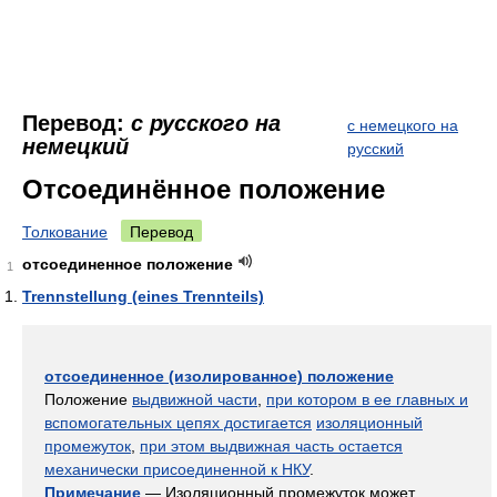
Перевод:
с русского на
с немецкого на
немецкий
русский
Отсоединённое положение
Толкование
Перевод
отсоединенное положение
1
Trennstellung (eines Trennteils)
отсоединенное (изолированное) положение
Положение
выдвижной части
,
при котором в ее главных и
вспомогательных цепях достигается
изоляционный
промежуток
,
при этом выдвижная часть остается
механически присоединенной к НКУ
.
Примечание
— Изоляционный промежуток может