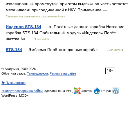
изоляционный промежуток, при этом выдвижная часть остается
механически присоединенной к НКУ. Примечание —… …
Справочник технического переводчика
Индевор STS-134
— п· Полётные данные корабля Название
корабля STS 134 Орбитальный модуль «Индевор» Полёт
шаттла № …
Википедия
STS-134
— Эмблема Полётные данные корабля …
Википедия
© Академик, 2000-2026
18+
Обратная связь:
Техподдержка
,
Реклама на сайте
👣 Путешествия
Экспорт словарей на сайты
, сделанные на PHP,
Joomla,
Drupal,
WordPress, MODx.