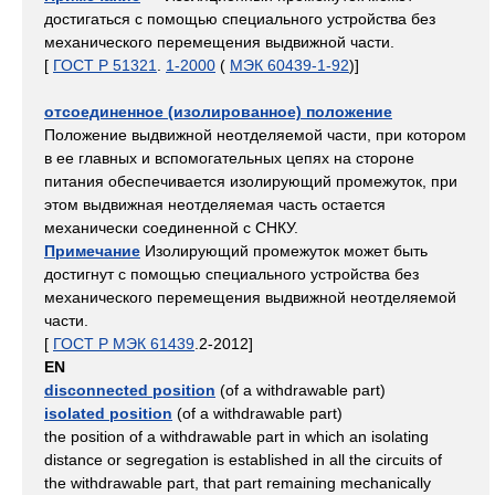
достигаться с помощью специального устройства без
механического перемещения выдвижной части.
[
ГОСТ Р 51321
.
1-2000
(
МЭК 60439-1-92
)]
отсоединенное (изолированное) положение
Положение выдвижной неотделяемой части, при котором
в ее главных и вспомогательных цепях на стороне
питания обеспечивается изолирующий промежуток, при
этом выдвижная неотделяемая часть остается
механически соединенной с СНКУ.
Примечание
Изолирующий промежуток может быть
достигнут с помощью специального устройства без
механического перемещения выдвижной неотделяемой
части.
[
ГОСТ Р МЭК 61439
.2-2012]
EN
disconnected position
(of a withdrawable part)
isolated position
(of a withdrawable part)
the position of a withdrawable part in which an isolating
distance or segregation is established in all the circuits of
the withdrawable part, that part remaining mechanically