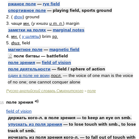
ржаное поле
—
rye field
спортивное поле
— playing field, sports ground
2. (
фон
) ground
3.
чаще
мн.
(
у книги
и т. п.
) margin
заметки на полях
—
marginal notes
4.
мн.
(
у шляпы
) brim
sg.
5.
физ.
field
магнитное поле
—
magnetic field
♢
поле битвы — battlefield
поле зрения
—
field of vision
поле деятельности
— field / sphere of action
один в поле не воин
посл.
— the voice of one man is the voice
of no one; one cannot conquer alone
Русско-английский словарь Смирнитского
поле
>
поле зрения
15
field of vision
держать кого-л. в поле зрения — to keep an eye on smb.
упускать из поля зрения
— to lose touch with smb., to lose
track of smb.
исчезать из поля зрения кого-л. — to fall out of touch with