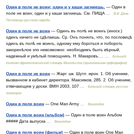
Один в поле не воин; один и у каши загниешь.
— Один в
поле не воин; один и у каши загниешь. См. ПИЩА …
В.И. Даль.
Пословицы русского народа
Один в поле не воин
— Одинъ въ полѣ не воинъ (иноск.)
одинъ ничего не сдѣлаешь. Ср. Онъ понялъ, что, по пословицѣ
одинъ въ полѣ не воинъ, одному ему бороться и побороть
закоренѣлое зло невозможно: необходимъ былъ вѣрный,
надежный и умѣлый помощникъ. Н. Макаровъ.… …
Большой
толково-фразеологический словарь Михельсона (оригинальная орфография)
Один в поле не воин
— Жарг. шк. Шутл. ирон. 1. Об ученике,
вызванном в кабинет директора. Максимов, 285. 2. Об ученике,
отвечающем у доски. ВМН 2003, 107 …
Большой словарь русских
поговорок
Один в поле воин
— One Man Army …
Википедия
Один в поле воин (альбом)
— Один в поле воин Альбом
##### Дата выпуска …
Википедия
Один в поле воин (фильм)
— Один в поле воин One Man