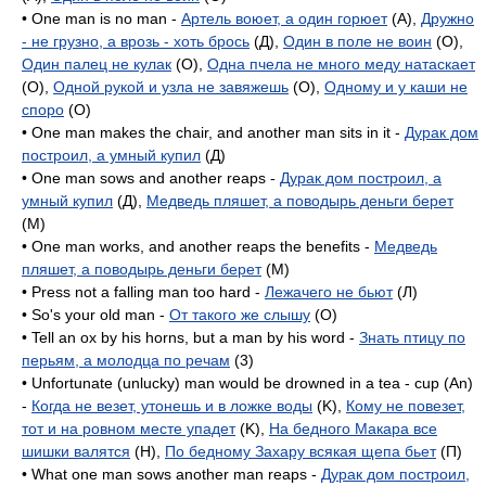
• One man is no man -
Артель воюет, а один горюет
(A),
Дружно
- не грузно, а врозь - хоть брось
(Д),
Один в поле не воин
(O),
Один палец не кулак
(O),
Одна пчела не много меду натаскает
(O),
Одной рукой и узла не завяжешь
(O),
Одному и у каши не
споро
(O)
• One man makes the chair, and another man sits in it -
Дурак дом
построил, а умный купил
(Д)
• One man sows and another reaps -
Дурак дом построил, а
умный купил
(Д),
Медведь пляшет, а поводырь деньги берет
(M)
• One man works, and another reaps the benefits -
Медведь
пляшет, а поводырь деньги берет
(M)
• Press not a falling man too hard -
Лежачего не бьют
(Л)
• So's your old man -
От такого же слышу
(O)
• Tell an ox by his horns, but a man by his word -
Знать птицу по
перьям, а молодца по речам
(3)
• Unfortunate (unlucky) man would be drowned in a tea - cup (An)
-
Когда не везет, утонешь и в ложке воды
(K),
Кому не повезет,
тот и на ровном месте упадет
(K),
На бедного Макара все
шишки валятся
(H),
По бедному Захару всякая щепа бьет
(П)
• What one man sows another man reaps -
Дурак дом построил,