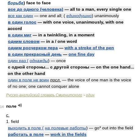
борьбе
) face to face
все до одного (человека)
— all to a man, every single one
все как один
— one and all; (
единодушно
) unanimously
в один голос
— with one voice, unanimously, with one
accord
в один миг
— in a twinkling, in a moment
одним словом
— in a / one word
одним росчерком пера
—
with a stroke of the pen
в один прекрасный день
—
one fine day
один раз (
однажды
) — once
с одной стороны... с другой стороны — on the one hand...
on the other hand
один в поле не воин
посл.
— the voice of one man is the voice
of no one; one cannot conquer alone
Русско-английский словарь Смирнитского
один
>
поле
14
с.
1. field
выходить в поле (
на полевые работы
) — go* out into the field
работать в поле
—
work in the fields