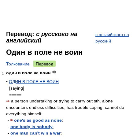
Перевод:
с русского на
с английского на
английский
русский
Один в поле не воин
Толкование
Перевод
один в поле не воин
1
•
ОДИН В ПОЛЕ НЕ ВОИН
[
saying
]
=====
⇒
a person undertaking or trying to carry out
sth.
alone
encounters endless difficulties, has trouble coping, cannot do
everything himself:
-
≈
one's as good as none
;
-
one body is nobody
;
-
one man can't win a war
;