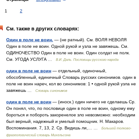
1
2
См. также в других словарях:
Один в поле не воин.
— (не ратный). См. ВОЛЯ НЕВОЛЯ
Один в поле не воин. Одной рукой и узла не завяжешь. См.
ОДИНОЧЕСТВО Один в поле не воин. Один солдат не полк.
См. УГОДА УСЛУГА …
В.И. Даль. Пословицы русского народа
один в поле не воин
— отдельный, одиночный,
обособленный, единичный Словарь русских синонимов. один в
поле не воин нареч, кол во синонимов: 1 • одной рукой узла не
завяжешь …
Словарь синонимов
один в поле не воин
— (иноск.) один ничего не сделаешь Ср.
Он понял, что, по пословице один в поле не воин, одному ему
бороться и побороть закоренелое зло невозможно: необходим
был верный, надежный и умелый помощник. Н. Макаров.
Воспоминания. 7, 13, 2. Ср. Видишь ли,… …
Большой толково-
фразеологический словарь Михельсона