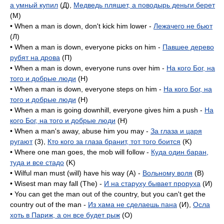
а умный купил
(Д),
Медведь пляшет, а поводырь деньги берет
(M)
• When a man is down, don't kick him lower -
Лежачего не бьют
(Л)
• When a man is down, everyone picks on him -
Павшее дерево
рубят на дрова
(П)
• When a man is down, everyone runs over him -
На кого Бог, на
того и добрые люди
(H)
• When a man is down, everyone steps on him -
На кого Бог, на
того и добрые люди
(H)
• When a man is going downhill, everyone gives him a push -
На
кого Бог, на того и добрые люди
(H)
• When a man's away, abuse him you may -
За глаза и царя
ругают
(3),
Кто кого за глаза бранит, тот того боится
(K)
• Where one man goes, the mob will follow -
Куда один баран,
туда и все стадо
(K)
• Wilful man must (will) have his way (A) -
Вольному воля
(B)
• Wisest man may fall (The) -
И на старуху бывает проруха
(И)
• You can get the man out of the country, but you can't get the
country out of the man -
Из хама не сделаешь пана
(И),
Осла
хоть в Париж, а он все будет рыж
(O)