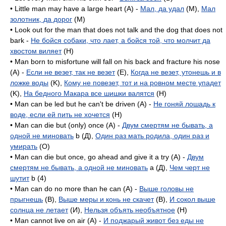
• Little man may have a large heart (A) -
Мал, да удал
(M),
Мал
золотник, да дорог
(M)
• Look out for the man that does not talk and the dog that does not
bark -
Не бойся собаки, что лает, а бойся той, что молчит да
хвостом виляет
(H)
• Man born to misfortune will fall on his back and fracture his nose
(A) -
Если не везет, так не везет
(E),
Когда не везет, утонешь и в
ложке воды
(K),
Кому не повезет, тот и на ровном месте упадет
(K),
На бедного Макара все шишки валятся
(H)
• Man can be led but he can't be driven (A) -
Не гоняй лошадь к
воде, если ей пить не хочется
(H)
• Man can die but (only) once (A) -
Двум смертям не бывать, а
одной не миновать
b (Д),
Один раз мать родила, один раз и
умирать
(O)
• Man can die but once, go ahead and give it a try (A) -
Двум
смертям не бывать, а одной не миновать
а (Д),
Чем черт не
шутит
b (4)
• Man can do no more than he can (A) -
Выше головы не
прыгнешь
(B),
Выше меры и конь не скачет
(B),
И сокол выше
солнца не летает
(И),
Нельзя объять необъятное
(H)
• Man cannot live on air (A) -
И поджарый живот без еды не