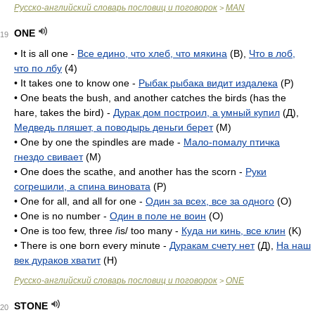
Русско-английский словарь пословиц и поговорок
MAN
>
ONE
19
• It is all one -
Все едино, что хлеб, что мякина
(B),
Что в лоб,
что по лбу
(4)
• It takes one to know one -
Рыбак рыбака видит издалека
(P)
• One beats the bush, and another catches the birds (has the
hare, takes the bird) -
Дурак дом построил, а умный купил
(Д),
Медведь пляшет, а поводырь деньги берет
(M)
• One by one the spindles are made -
Мало-помалу птичка
гнездо свивает
(M)
• One does the scathe, and another has the scorn -
Руки
согрешили, а спина виновата
(P)
• One for all, and all for one -
Один за всех, все за одного
(O)
• One is no number -
Один в поле не воин
(O)
• One is too few, three /is/ too many -
Куда ни кинь, все клин
(K)
• There is one born every minute -
Дуракам счету нет
(Д),
На наш
век дураков хватит
(H)
Русско-английский словарь пословиц и поговорок
ONE
>
STONE
20