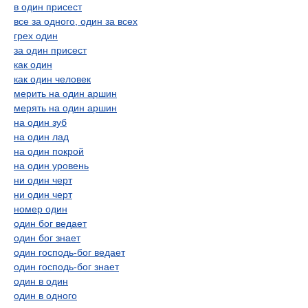
в один присест
все за одного, один за всех
грех один
за один присест
как один
как один человек
мерить на один аршин
мерять на один аршин
на один зуб
на один лад
на один покрой
на один уровень
ни один черт
ни один черт
номер один
один бог ведает
один бог знает
один господь-бог ведает
один господь-бог знает
один в один
один в одного