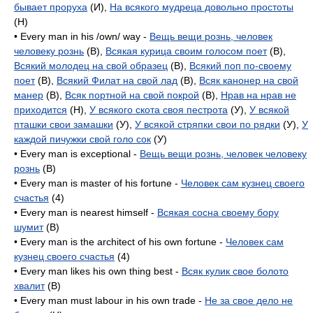
бывает проруха
(И),
На всякого мудреца довольно простоты
(H)
• Every man in his /own/ way -
Вещь вещи рознь, человек
человеку рознь
(B),
Всякая курица своим голосом поет
(B),
Всякий молодец на свой образец
(B),
Всякий поп по-своему
поет
(B),
Всякий Филат на свой лад
(B),
Всяк канонер на свой
манер
(B),
Всяк портной на свой покрой
(B),
Нрав на нрав не
приходится
(H),
У всякого скота своя пестрота
(У),
У всякой
пташки свои замашки
(У),
У всякой стряпки свои по рядки
(У),
У
каждой пичужки свой голо сок
(У)
• Every man is exceptional -
Вещь вещи рознь, человек человеку
рознь
(B)
• Every man is master of his fortune -
Человек сам кузнец своего
счастья
(4)
• Every man is nearest himself -
Всякая сосна своему бору
шумит
(B)
• Every man is the architect of his own fortune -
Человек сам
кузнец своего счастья
(4)
• Every man likes his own thing best -
Всяк кулик свое болото
хвалит
(B)
• Every man must labour in his own trade -
Не за свое дело не