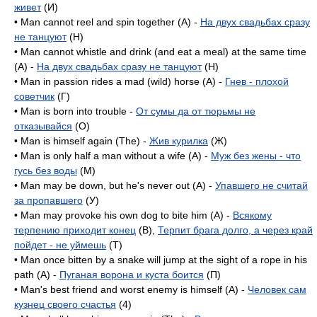
живет
(И)
• Man cannot reel and spin together (A) -
На двух свадьбах сразу
не танцуют
(H)
• Man cannot whistle and drink (and eat a meal) at the same time
(A) -
На двух свадьбах сразу не танцуют
(H)
• Man in passion rides a mad (wild) horse (A) -
Гнев - плохой
советчик
(Г)
• Man is born into trouble -
От сумы да от тюрьмы не
отказывайся
(O)
• Man is himself again (The) -
Жив курилка
(Ж)
• Man is only half a man without a wife (A) -
Муж без жены - что
гусь без воды
(M)
• Man may be down, but he's never out (A) -
Упавшего не считай
за пропавшего
(У)
• Man may provoke his own dog to bite him (A) -
Всякому
терпению приходит конец
(B),
Терпит брага долго, а через край
пойдет - не уймешь
(T)
• Man once bitten by a snake will jump at the sight of a rope in his
path (А) -
Пуганая ворона и куста боится
(П)
• Man's best friend and worst enemy is himself (A) -
Человек сам
кузнец своего счастья
(4)