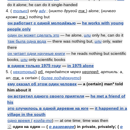
do it alone; he can do it single-handed
4. (
только
) only
adv
.
; (
никто другой
тж.
) alone; (
ничего
кроме
тж.
) nothing but
он работает с одной молодёжью
—
he works with young
people only
один он может сделать это
— he alone,
или
only he, can do it
там была одна вода
— there was nothing but,
или
only, water
there
он читает одни научные книги
— he reads nothing but scientific
books,
или
only scientific books
в одном только 1975 году
—
in 1975 alone
5. (
некоторый
)
об.
передаётся через
неопред.
артикль
: a,
an;
тж.
a certain (
более подчёркнуто
)
ему сказал об этом один человек
— a (certain) man* told
him about it
он встретил одного своего приятеля
—
he met a friend of
his
это случилось в одной деревне на юге
—
it happened in a
village in the south
одно время (
когда-то
) — at one time; time was then
♢
один на один — (
о разговоре
) in private, privately; (
о