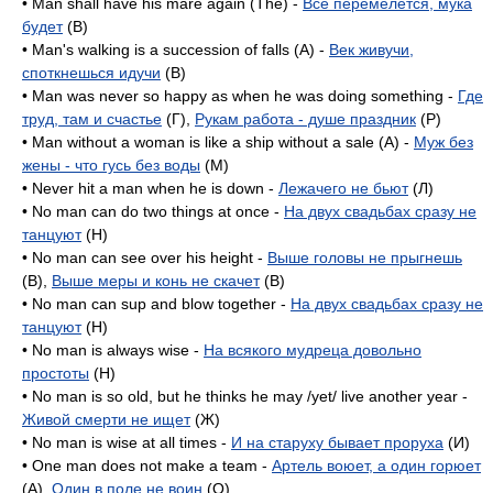
• Man shall have his mare again (The) -
Все перемелется, мука
будет
(B)
• Man's walking is a succession of falls (A) -
Век живучи,
споткнешься идучи
(B)
• Man was never so happy as when he was doing something -
Где
труд, там и счастье
(Г),
Рукам работа - душе праздник
(P)
• Man without a woman is like a ship without a sale (A) -
Муж без
жены - что гусь без воды
(M)
• Never hit a man when he is down -
Лежачего не бьют
(Л)
• No man can do two things at once -
На двух свадьбах сразу не
танцуют
(H)
• No man can see over his height -
Выше головы не прыгнешь
(B),
Выше меры и конь не скачет
(B)
• No man can sup and blow together -
На двух свадьбах сразу не
танцуют
(H)
• No man is always wise -
На всякого мудреца довольно
простоты
(H)
• No man is so old, but he thinks he may /yet/ live another year -
Живой смерти не ищет
(Ж)
• No man is wise at all times -
И на старуху бывает проруха
(И)
• One man does not make a team -
Артель воюет, а один горюет
(A),
Один в поле не воин
(O)