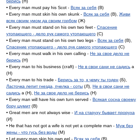
берись
(H)
• Every man must pay his Scot -
Всяк за себя
(B)
• Every man must skin his own skunk -
Всяк за себя
(B),
Живи
всяк своим умом да своим горбом
(Ж)
• Every man must stand on his own two feet -
Спасение
утопающего - дело рук самого утопающего
(C)
• Every man must stand on his own two legs -
Всяк за себя
(B),
Спасение утопающего - дело рук самого утопающего
(C)
• Every man must walk in his own calling -
Не за свое дело не
берись
(H)
• Every man to his business (craft) -
Не в свои сани не садись
a
(H)
• Every man to his trade -
Берись за то, к чему ты годен
(Б),
Ласточка лепит гнезда, пчелка - соты
(Л),
Не в свои сани не
садись
a (H),
Не за свое дело не берись
(H)
• Every man will have his own turn served -
Всякая сосна своему
бору шумит
(B)
• Great men are not always wise -
И на старуху бывает проруха
(И)
• He that has not got a wife is not yet a complete man -
Муж без
жены - что гусь без воды
(M)
• Let every man skin his own eel -
Всяк за себя
(B)