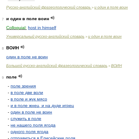
Русско-английский фразеологический словарь
и один в поле воин
>
и один в поле воин
7
Colloquial:
host in himself
Универсальный русско-английский словарь
и один в поле воин
>
ВОИН
8
один в поле не воин
Большой русско-английский фразеологический словарь
ВОИН
>
поле
9
-
поле зрения
-
в поле две воли
-
в поле и жук мясо
-
и в поле жнец, и на дуде игрец
-
один в поле не воин
-
служить в поле
-
не нашего поля ягода
-
одного поля ягода
-
отправиться в Елисейские поля