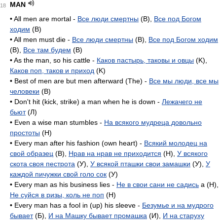
MAN
18
• All men are mortal -
Все люди смертны
(B),
Все под Богом
ходим
(B)
• All men must die -
Все люди смертны
(B),
Все под Богом ходим
(B),
Все там будем
(B)
• As the man, so his cattle -
Каков пастырь, таковы и овцы
(K),
Каков поп, таков и приход
(K)
• Best of men are but men afterward (The) -
Все мы люди, все мы
человеки
(B)
• Don't hit (kick, strike) a man when he is down -
Лежачего не
бьют
(Л)
• Even a wise man stumbles -
На всякого мудреца довольно
простоты
(H)
• Every man after his fashion (own heart) -
Всякий молодец на
свой образец
(B),
Нрав на нрав не приходится
(H),
У всякого
скота своя пестрота
(У),
У всякой пташки свои замашки
(У),
У
каждой пичужки свой голо сок
(У)
• Every man as his business lies -
Не в свои сани не садись
a (H),
Не суйся в ризы, коль не поп
(H)
• Every man has a fool in (up) his sleeve -
Безумье и на мудрого
бывает
(Б),
И на Машку бывает промашка
(И),
И на старуху