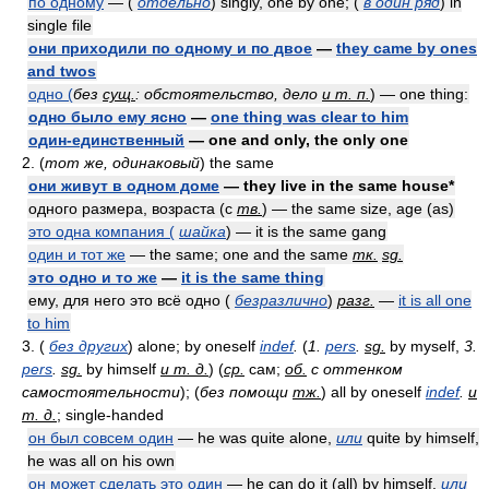
по одному
— (
отдельно
) singly, one by one; (
в один ряд
) in
single file
они приходили по одному и по двое
—
they came by ones
and twos
одно (
без
сущ.
: обстоятельство, дело
и т. п.
) — one thing:
одно было ему ясно
—
one thing was clear to him
один-единственный
— one and only, the only one
2. (
тот же, одинаковый
) the same
они живут в одном доме
— they live in the same house*
одного размера, возраста (с
тв.
) — the same size, age (as)
это одна компания (
шайка
) — it is the same gang
один и тот же
— the same; one and the same
тк.
sg.
это одно и то же
—
it is the same thing
ему, для него это всё одно (
безразлично
)
разг.
—
it is all one
to him
3. (
без других
) alone; by oneself
indef
.
(
1.
pers
.
sg.
by myself,
3.
pers
.
sg.
by himself
и т. д.
) (
ср.
сам;
об.
с оттенком
самостоятельности
); (
без помощи
тж.
) all by oneself
indef
.
и
т. д.
; single-handed
он был совсем один
— he was quite alone,
или
quite by himself,
he was all on his own
он может сделать это один
— he can do it (all) by himself,
или