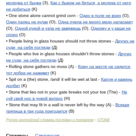
молочка от бычка
(3),
Как с быком ни биться, а молока от него
не добиться
(K)
• One stone alone cannot grind corn -
Один в поле не воин
(O),
Один палец не кулак
(O),
Одна пчела не много меду натаскает
(O),
Одной рукой и узла не завяжешь
(O),
Одному и у каши не
споро
(O)
• People living in glass houses should not throw stones -
Других не
суди, на себя погляди
(Д)
• People who live in glass houses shouldn't throw stones -
Других
не суди, на себя погляди
(Д)
• Rolling stone gathers no moss (A) -
Кому на месте не сидится,
тот добра не наживет
(K)
• Spit on a (the) stone, /and/ it will be wet at last -
Капля и камень
долбит
(K)
• Stone that lies not in your gate breaks not your toe (The) -
Не
суй свой нос в чужой вопрос
(H)
• Stone that may fit in a wall is never left by the way (A) -
Всякая
тряпица в три года пригодится
(B)
Русско-английский словарь пословиц и поговорок
STONE
>
Страницы
Следующая
→