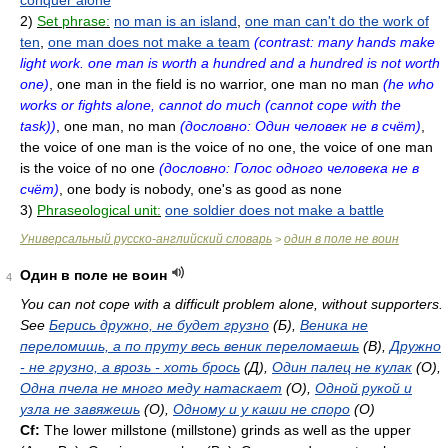
conquer alone
2)
Set phrase:
no man is an island
,
one man can't do the work of
ten
,
one man does not make a team
(contrast: many hands make
light work. one man is worth a hundred and a hundred is not worth
one)
, one man in the field is no warrior, one man no man
(he who
works or fights alone, cannot do much (cannot cope with the
task))
, one man, no man
(дословно: Один человек не в счёт)
,
the voice of one man is the voice of no one, the voice of one man
is the voice of no one
(дословно: Голос одного человека не в
счёт)
, one body is nobody, one's as good as none
3)
Phraseological unit:
one soldier does not make a battle
Универсальный русско-английский словарь
один в поле не воин
>
Один в поле не воин
4
You can not соре with a difficult problem alone, without supporters.
See
Берись дружно, не будет грузно
(Б),
Веника не
переломишь, а по пруту весь веник переломаешь
(B),
Дружно
- не грузно, а врозь - хоть брось
(Д),
Один палец не кулак
(O),
Одна пчела не много меду натаскает
(O),
Одной рукой и
узла не завяжешь
(O),
Одному и у каши не споро
(O)
Cf:
The lower millstone (millstone) grinds as well as the upper