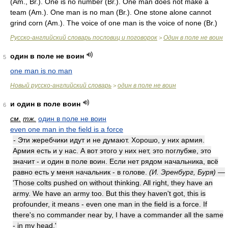
(
Am.
,
Br.
). One is no number (
Br.
). One man does not make a
team (
Am.
). One man is no man (
Br.
). One stone alone cannot
grind corn (
Am.
). The voice of one man is the voice of none (
Br.
)
Русско-английский словарь пословиц и поговорок
Один в поле не воин
>
один в поле не воин
5
one man is no man
Новый русско-английский словарь
один в поле не воин
>
и один в поле воин
6
см.
тж.
один в поле не воин
even one man in the field is a force
- Эти жеребчики идут и не думают. Хорошо, у них армия.
Армия есть и у нас. А вот этого у них нет, это поглубже, это
значит - и один в поле воин. Если нет рядом начальника, всё
равно есть у меня начальник - в голове.
(И. Эренбург, Буря)
—
'Those colts pushed on without thinking. All right, they have an
army. We have an army too. But this they haven't got, this is
profounder, it means - even one man in the field is a force. If
there's no commander near by, I have a commander all the same
- in my head.'