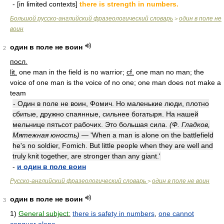
- [in limited contexts]
there is strength in numbers.
Большой русско-английский фразеологический словарь
один в поле не
>
воин
один в поле не воин
2
посл.
lit.
one man in the field is no warrior;
cf.
one man no man; the
voice of one man is the voice of no one; one man does not make a
team
- Один в поле не воин, Фомич. Но маленькие люди, плотно
сбитые, дружно спаянные, сильнее богатыря. На нашей
мельнице пятьсот рабочих. Это большая сила.
(Ф. Гладков,
Мятежная юность)
— 'When a man is alone on the battlefield
he's no soldier, Fomich. But little people when they are well and
truly knit together, are stronger than any giant.'
-
и один в поле воин
Русско-английский фразеологический словарь
один в поле не воин
>
один в поле не воин
3
1)
General subject:
there is safety in numbers
,
one cannot