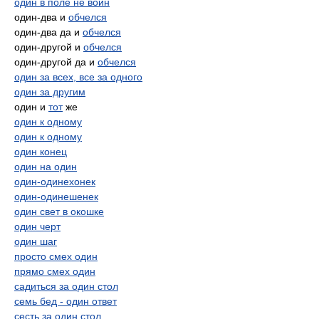
один в поле не воин
один-два и
обчелся
один-два да и
обчелся
один-другой и
обчелся
один-другой да и
обчелся
один за всех, все за одного
один за другим
один и
тот
же
один к одному
один к одному
один конец
один на один
один-одинехонек
один-одинешенек
один свет в окошке
один черт
один шаг
просто смех один
прямо смех один
садиться за один стол
семь бед - один ответ
сесть за один стол