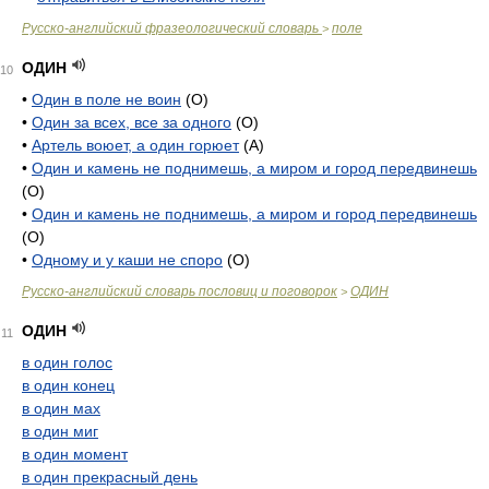
Русско-английский фразеологический словарь
поле
>
ОДИН
10
•
Один в поле не воин
(О)
•
Один за всех, все за одного
(О)
•
Артель воюет, а один горюет
(А)
•
Один и камень не поднимешь, а миром и город передвинешь
(О)
•
Один и камень не поднимешь, а миром и город передвинешь
(О)
•
Одному и у каши не споро
(О)
Русско-английский словарь пословиц и поговорок
ОДИН
>
ОДИН
11
в один голос
в один конец
в один мах
в один миг
в один момент
в один прекрасный день