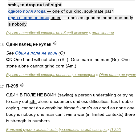
smb., to drop out of sight
одного поля ягода
— one of our kind, soul-mate
разг.
один в поле не воин
посл.
— one's as good as none, one body
is nobody
Русско-английский словарь по общей лексике
поле зрения
>
Один палец не кулак
16
See
Один в поле не воин
(О)
Cf:
One hand will not clasp (
Br.
). One man is no man (
Br.
). One
stone alone cannot grind corn (
Am.
)
Русско-английский словарь пословиц и поговорок
Один палец не кулак
>
П-295
17
ОДИН В ПОЛЕ HE ВОИН (saying) a person undertaking or trying
to carry out
sth.
alone encounters endless difficulties, has trouble
coping, cannot do everything himself: -one's as good as none one
body is nobody one man can't win a war (in limited contexts) there
is strength in numbers.
Большой русско-английский фразеологический словарь
П-295
>