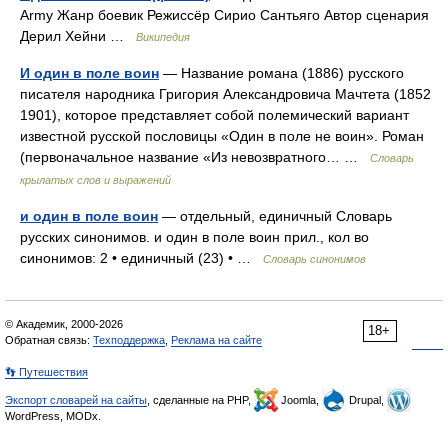
Army Жанр боевик Режиссёр Сирио Сантьяго Автор сценария
Дерил Хейни …
Википедия
И один в поле воин
— Название романа (1886) русского
писателя народника Григория Александровича Мачтета (1852
1901), которое представляет собой полемический вариант
известной русской пословицы «Один в поле не воин». Роман
(первоначальное название «Из невозвратного… …
Словарь
крылатых слов и выражений
и один в поле воин
— отдельный, единичный Словарь
русских синонимов. и один в поле воин прил., кол во
синонимов: 2 • единичный (23) • …
Словарь синонимов
© Академик, 2000-2026
18+
Обратная связь:
Техподдержка
,
Реклама на сайте
👣 Путешествия
Экспорт словарей на сайты
, сделанные на PHP,
Joomla,
Drupal,
WordPress, MODx.