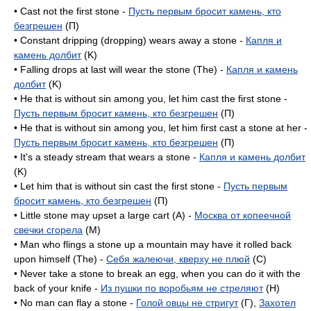
• Cast not the first stone -
Пусть первым бросит камень, кто
безгрешен
(П)
• Constant dripping (dropping) wears away a stone -
Капля и
камень долбит
(K)
• Falling drops at last will wear the stone (The) -
Капля и камень
долбит
(K)
• He that is without sin among you, let him cast the first stone -
Пусть первым бросит камень, кто безгрешен
(П)
• He that is without sin among you, let him first cast a stone at her -
Пусть первым бросит камень, кто безгрешен
(П)
• It's a steady stream that wears a stone -
Капля и камень долбит
(K)
• Let him that is without sin cast the first stone -
Пусть первым
бросит камень, кто безгрешен
(П)
• Little stone may upset a large cart (A) -
Москва от копеечной
свечки сгорела
(M)
• Man who flings a stone up a mountain may have it rolled back
upon himself (The) -
Себя жалеючи, кверху не плюй
(C)
• Never take a stone to break an egg, when you can do it with the
back of your knife -
Из пушки по воробьям не стреляют
(H)
• No man can flay a stone -
Голой овцы не стригут
(Г),
Захотел