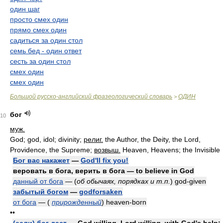
один шаг
просто смех один
прямо смех один
садиться за один стол
семь бед - один ответ
сесть за один стол
смех один
смех один
Большой русско-английский фразеологический словарь
ОДИН
>
бог
10
муж.
God; god, idol; divinity;
религ.
the Author, the Deity, the Lord,
Providence, the Supreme;
возвыш.
Heaven, Heavens; the Invisible
Бог вас накажет
—
God'll fix you!
веровать в бога, верить в бога — to believe in God
данный от бога
— (
об обычаях, порядках и т.п.
) god-given
забытый богом
—
godforsaken
от бога
— (
прирожденный
) heaven-born
••