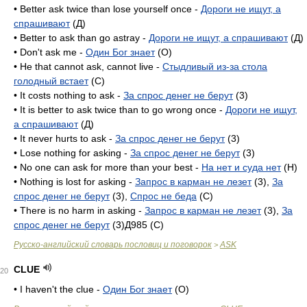
• Better ask twice than lose yourself once -
Дороги не ищут, а
спрашивают
(Д)
• Better to ask than go astray -
Дороги не ищут, а спрашивают
(Д)
• Don't ask me -
Один Бог знает
(O)
• He that cannot ask, cannot live -
Стыдливый из-за стола
голодный встает
(C)
• It costs nothing to ask -
За спрос денег не берут
(3)
• It is better to ask twice than to go wrong once -
Дороги не ищут,
а спрашивают
(Д)
• It never hurts to ask -
За спрос денег не берут
(3)
• Lose nothing for asking -
За спрос денег не берут
(3)
• No one can ask for more than your best -
На нет и суда нет
(H)
• Nothing is lost for asking -
Запрос в карман не лезет
(3),
За
спрос денег не берут
(3),
Спрос не беда
(C)
• There is no harm in asking -
Запрос в карман не лезет
(3),
За
спрос денег не берут
(3)Д985 (С)
Русско-английский словарь пословиц и поговорок
ASK
>
CLUE
20
• I haven't the clue -
Один Бог знает
(O)