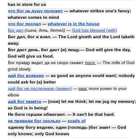
has in store for us
что бог на душу положит
— whatever strikes one's fancy;
whatever comes to mind
что бог послал
—
whatever is in the house
Бог дал
(сына, дочь, детей)
—
God has blessed (with)
Бог дал, бог и взял. — The Lord giveth and the Lord taketh
away.
Бог даст день, бог даст (и) пищу.— God will give the day,
God will give us food.
Бог правду видит, да не скоро скажет.
посл.
— The mills of God
grind slowly.
дай бог всякому
— as good as anyone could want; nobody
could ask for (a) better
дай бог не последнюю
(рюмку)
—
разг.
more power to your
elbow
дай бог памяти
— (now) let me think; let me jog my memory;
as God is in being!
Не боги горшки обжигают. — It can't be that hard.
не приведи бог сколько
—
scads of
одному богу ведомо, один (господь-)бог знает — God
only knows; only God knows