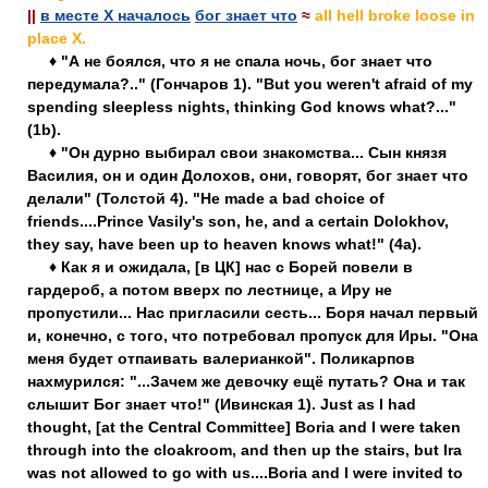
||
в месте X началось
бог знает что
≈
all hell broke loose in
place X.
♦ "А не боялся, что я не спала ночь, бог знает что
передумала?.." (Гончаров 1). "But you weren't afraid of my
spending sleepless nights, thinking God knows what?..."
(1b).
♦ "Он дурно выбирал свои знакомства... Сын князя
Василия, он и один Долохов, они, говорят, бог знает что
делали" (Толстой 4). "He made a bad choice of
friends....Prince Vasily's son, he, and a certain Dolokhov,
they say, have been up to heaven knows what!" (4a).
♦ Как я и ожидала, [в ЦК] нас с Борей повели в
гардероб, а потом вверх по лестнице, а Иру не
пропустили... Нас пригласили сесть... Боря начал первый
и, конечно, с того, что потребовал пропуск для Иры. "Она
меня будет отпаивать валерианкой". Поликарпов
нахмурился: "...Зачем же девочку ещё путать? Она и так
слышит Бог знает что!" (Ивинская 1). Just as I had
thought, [at the Central Committee] Boria and I were taken
through into the cloakroom, and then up the stairs, but Ira
was not allowed to go with us....Boria and I were invited to