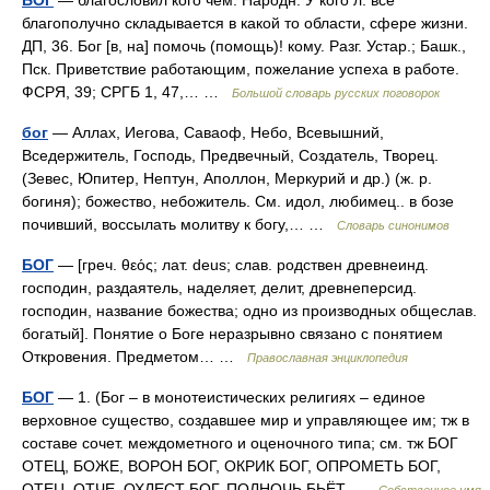
БОГ
— благословил кого чем. Народн. У кого л. всё
благополучно складывается в какой то области, сфере жизни.
ДП, 36. Бог [в, на] помочь (помощь)! кому. Разг. Устар.; Башк.,
Пск. Приветствие работающим, пожелание успеха в работе.
ФСРЯ, 39; СРГБ 1, 47,… …
Большой словарь русских поговорок
бог
— Аллах, Иегова, Саваоф, Небо, Всевышний,
Вседержитель, Господь, Предвечный, Создатель, Творец.
(Зевес, Юпитер, Нептун, Аполлон, Меркурий и др.) (ж. р.
богиня); божество, небожитель. См. идол, любимец.. в бозе
почивший, воссылать молитву к богу,… …
Словарь синонимов
БОГ
— [греч. θεός; лат. deus; слав. родствен древнеинд.
господин, раздаятель, наделяет, делит, древнеперсид.
господин, название божества; одно из производных общеслав.
богатый]. Понятие о Боге неразрывно связано с понятием
Откровения. Предметом… …
Православная энциклопедия
БОГ
— 1. (Бог – в монотеистических религиях – единое
верховное существо, создавшее мир и управляющее им; тж в
составе сочет. междометного и оценочного типа; см. тж БОГ
ОТЕЦ, БОЖЕ, ВОРОН БОГ, ОКРИК БОГ, ОПРОМЕТЬ БОГ,
ОТЕЦ, ОТЧЕ, ОХЛЕСТ БОГ, ПОЛНОЧЬ БЬЁТ …