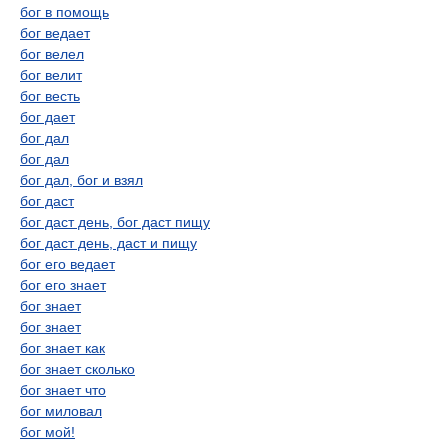
бог в помощь
бог ведает
бог велел
бог велит
бог весть
бог дает
бог дал
бог дал
бог дал, бог и взял
бог даст
бог даст день, бог даст пищу
бог даст день, даст и пищу
бог его ведает
бог его знает
бог знает
бог знает
бог знает как
бог знает сколько
бог знает что
бог миловал
бог мой!