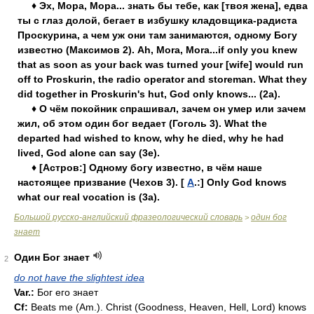
♦ Эх, Мора, Мора... знать бы тебе, как [твоя жена], едва
ты с глаз долой, бегает в избушку кладовщика-радиста
Проскурина, а чем уж они там занимаются, одному Богу
известно (Максимов 2). Ah, Mora, Mora...if only you knew
that as soon as your back was turned your [wife] would run
off to Proskurin, the radio operator and storeman. What they
did together in Proskurin's hut, God only knows... (2a).
♦ О чём покойник спрашивал, зачем он умер или зачем
жил, об этом один бог ведает (Гоголь 3). What the
departed had wished to know, why he died, why he had
lived, God alone can say (3e).
♦ [Астров:] Одному богу известно, в чём наше
настоящее призвание (Чехов 3). [
А
.:] Only God knows
what our real vocation is (3a).
Большой русско-английский фразеологический словарь
один бог
>
знает
Один Бог знает
2
do not have the slightest idea
Var.:
Бог его знает
Cf:
Beats me (
Am.
). Christ (Goodness, Heaven, Hell, Lord) knows