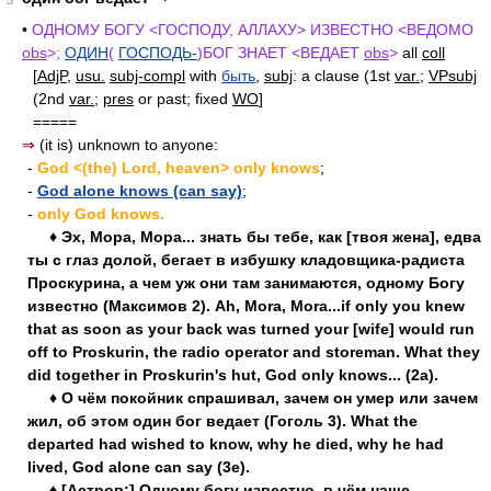
5
•
ОДНОМУ БОГУ <ГОСПОДУ, АЛЛАХУ> ИЗВЕСТНО <ВЕДОМО
obs
>;
ОДИН
(
ГОСПОДЬ-
)БОГ ЗНАЕТ <ВЕДАЕТ
obs
>
all
coll
[
AdjP
,
usu.
subj-compl
with
быть
,
subj
: a clause (1st
var.
;
VPsubj
(2nd
var.
;
pres
or past; fixed
WO
]
=====
⇒
(it is) unknown to anyone:
-
God <(the) Lord, heaven> only knows
;
-
God alone knows (can say)
;
-
only God knows.
♦ Эх, Мора, Мора... знать бы тебе, как [твоя жена], едва
ты с глаз долой, бегает в избушку кладовщика-радиста
Проскурина, а чем уж они там занимаются, одному Богу
известно (Максимов 2). Ah, Mora, Mora...if only you knew
that as soon as your back was turned your [wife] would run
off to Proskurin, the radio operator and storeman. What they
did together in Proskurin's hut, God only knows... (2a).
♦ О чём покойник спрашивал, зачем он умер или зачем
жил, об этом один бог ведает (Гоголь 3). What the
departed had wished to know, why he died, why he had
lived, God alone can say (3e).
♦ [Астров:] Одному богу известно, в чём наше