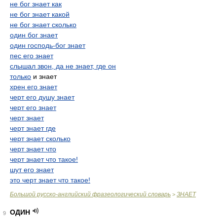
не бог знает как
не бог знает какой
не бог знает сколько
один бог знает
один господь-бог знает
пес его знает
слышал звон, да не знает, где он
только
и знает
хрен его знает
черт его душу знает
черт его знает
черт знает
черт знает где
черт знает сколько
черт знает что
черт знает что такое!
шут его знает
это черт знает что такое!
Большой русско-английский фразеологический словарь
ЗНАЕТ
>
ОДИН
9