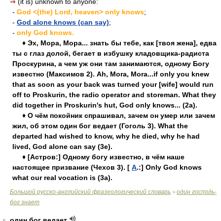
⇒
(it is) unknown to anyone:
-
God <(the) Lord, heaven> only knows
;
-
God alone knows (can say)
;
-
only God knows.
♦ Эх, Мора, Мора... знать бы тебе, как [твоя жена], едва
ты с глаз долой, бегает в избушку кладовщика-радиста
Проскурина, а чем уж они там занимаются, одному Богу
известно (Максимов 2). Ah, Mora, Mora...if only you knew
that as soon as your back was turned your [wife] would run
off to Proskurin, the radio operator and storeman. What they
did together in Proskurin's hut, God only knows... (2a).
♦ О чём покойник спрашивал, зачем он умер или зачем
жил, об этом один бог ведает (Гоголь 3). What the
departed had wished to know, why he died, why he had
lived, God alone can say (3e).
♦ [Астров:] Одному богу известно, в чём наше
настоящее призвание (Чехов 3). [
А
.:] Only God knows
what our real vocation is (3a).
Большой русско-английский фразеологический словарь
один господь-
>
бог знает
один бог ведает