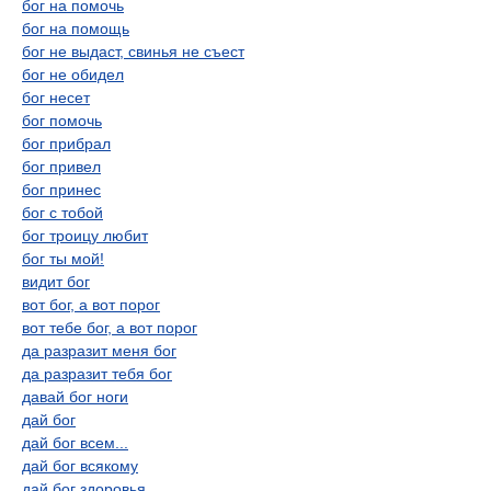
бог на помочь
бог на помощь
бог не выдаст, свинья не съест
бог не обидел
бог несет
бог помочь
бог прибрал
бог привел
бог принес
бог с тобой
бог троицу любит
бог ты мой!
видит бог
вот бог, а вот порог
вот тебе бог, а вот порог
да разразит меня бог
да разразит тебя бог
давай бог ноги
дай бог
дай бог всем...
дай бог всякому
дай бог здоровья