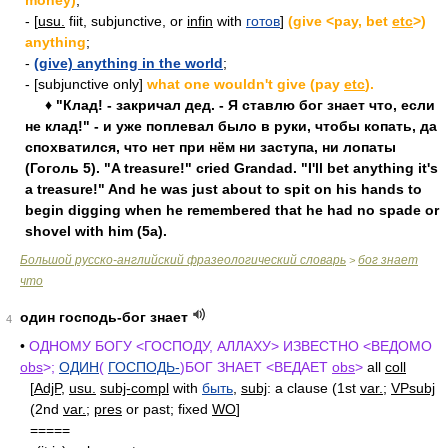
money)
;
- [
usu.
fiit, subjunctive, or
infin
with
готов
]
(give <pay, bet
etc
>)
anything
;
-
(give) anything in the world
;
- [subjunctive only]
what one wouldn't give (pay
etc
).
♦ "Клад! - закричал дед. - Я ставлю бог знает что, если
не клад!" - и уже поплевал было в руки, чтобы копать, да
спохватился, что нет при нём ни заступа, ни лопаты
(Гоголь 5). "A treasure!" cried Grandad. "I'll bet anything it's
a treasure!" And he was just about to spit on his hands to
begin digging when he remembered that he had no spade or
shovel with him (5a).
Большой русско-английский фразеологический словарь
бог знает
>
что
один господь-бог знает
4
•
ОДНОМУ БОГУ <ГОСПОДУ, АЛЛАХУ> ИЗВЕСТНО <ВЕДОМО
obs
>;
ОДИН
(
ГОСПОДЬ-
)БОГ ЗНАЕТ <ВЕДАЕТ
obs
>
all
coll
[
AdjP
,
usu.
subj-compl
with
быть
,
subj
: a clause (1st
var.
;
VPsubj
(2nd
var.
;
pres
or past; fixed
WO
]
=====