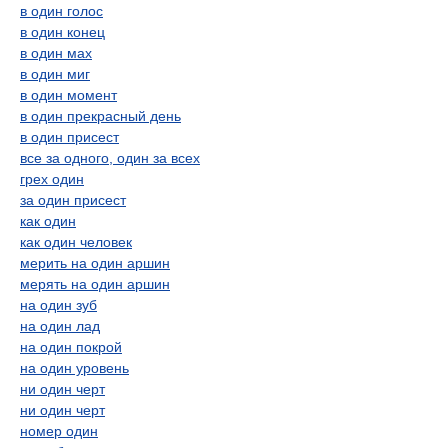
в один голос
в один конец
в один мах
в один миг
в один момент
в один прекрасный день
в один присест
все за одного, один за всех
грех один
за один присест
как один
как один человек
мерить на один аршин
мерять на один аршин
на один зуб
на один лад
на один покрой
на один уровень
ни один черт
ни один черт
номер один