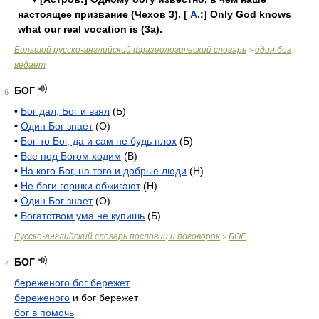
настоящее призвание (Чехов 3). [
А
.:] Only God knows
what our real vocation is (3a).
Большой русско-английский фразеологический словарь
один бог
>
ведает
БОГ
6
•
Бог дал, Бог и взял
(Б)
•
Один Бог знает
(О)
•
Бог-то Бог, да и сам не будь плох
(Б)
•
Все под Богом ходим
(В)
•
На кого Бог, на того и добрые люди
(H)
•
Не боги горшки обжигают
(Н)
•
Один Бог знает
(О)
•
Богатством ума не купишь
(Б)
Русско-английский словарь пословиц и поговорок
БОГ
>
БОГ
7
береженого бог бережет
береженого
и бог бережет
бог в помочь