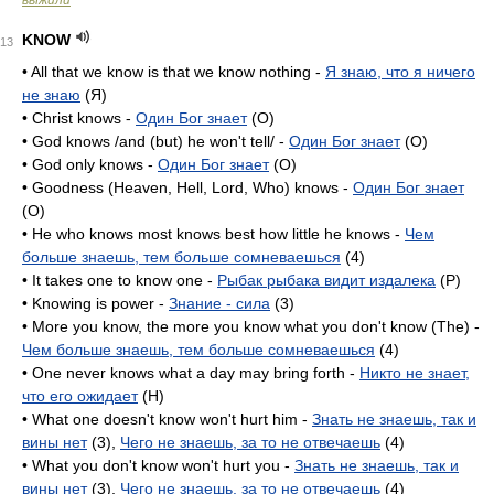
выжили
KNOW
13
• All that we know is that we know nothing -
Я знаю, что я ничего
не знаю
(Я)
• Christ knows -
Один Бог знает
(O)
• God knows /and (but) he won't tell/ -
Один Бог знает
(O)
• God only knows -
Один Бог знает
(O)
• Goodness (Heaven, Hell, Lord, Who) knows -
Один Бог знает
(O)
• He who knows most knows best how little he knows -
Чем
больше знаешь, тем больше сомневаешься
(4)
• It takes one to know one -
Рыбак рыбака видит издалека
(P)
• Knowing is power -
Знание - сила
(3)
• More you know, the more you know what you don't know (The) -
Чем больше знаешь, тем больше сомневаешься
(4)
• One never knows what a day may bring forth -
Никто не знает,
что его ожидает
(H)
• What one doesn't know won't hurt him -
Знать не знаешь, так и
вины нет
(3),
Чего не знаешь, за то не отвечаешь
(4)
• What you don't know won't hurt you -
Знать не знаешь, так и
вины нет
(3),
Чего не знаешь, за то не отвечаешь
(4)