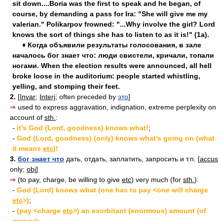
sit down....Boria was the first to speak and he began, of
course, by demanding a pass for Ira: "She will give me my
valerian." Polikarpov frowned: "...Why involve the girl? Lord
knows the sort of things she has to listen to as it is!" (1a).
♦ Когда объявили результаты голосования, в зале
началось бог знает что: люди свистели, кричали, топали
ногами. When the election results were announced, all hell
broke loose in the auditorium: people started whistling,
yelling, and stomping their feet.
2.
[
Invar
;
Interj
; often preceded by
это
]
⇒
used to express aggravation, indignation, extreme perplexity on
account of
sth.
:
-
it's God (Lord, goodness) knows what!
;
-
God (Lord, goodness) (only) knows what's going on (what
it means
etc
)!
3.
бог знает что
дать, отдать, заплатить, запросить и т.п. [
accus
only;
obj
]
⇒
(to pay, charge, be willing to give
etc
) very much (for
sth.
):
-
God (Lord) knows what (one has to pay <one will charge
etc
>)
;
-
(pay <charge
etc
>) an exorbitant (enormous) amount (of