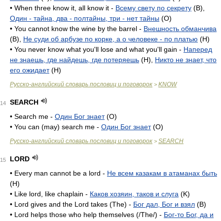
• When three know it, all know it -
Всему свету по секрету
(B),
Один - тайна, два - полтайны, три - нет тайны
(O)
• You cannot know the wine by the barrel -
Внешность обманчива
(B),
Не суди об арбузе по корке, а о человеке - по платью
(H)
• You never know what you'll lose and what you'll gain -
Наперед
не знаешь, где найдешь, где потеряешь
(H),
Никто не знает, что
его ожидает
(H)
Русско-английский словарь пословиц и поговорок
KNOW
>
SEARCH
14
• Search me -
Один Бог знает
(O)
• You can (may) search me -
Один Бог знает
(O)
Русско-английский словарь пословиц и поговорок
SEARCH
>
LORD
15
• Every man cannot be a lord -
Не всем казакам в атаманах быть
(H)
• Like lord, like chaplain -
Каков хозяин, таков и слуга
(K)
• Lord gives and the Lord takes (The) -
Бог дал, Бог и взял
(B)
• Lord helps those who help themselves (/The/) -
Бог-то Бог, да и