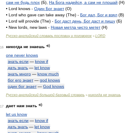
сам не будь плох
(Б),
На Бога надейся, а сам не плошай
(H)
• Lord knows -
Один Бог знает
(O)
• Lord who gave can take away (The) -
Бог дал, Бог и взял
(B)
• Lord will provide (The) -
Бог даст день, Бог даст и пищу
(Б)
• New lords, new laws -
Новая метла чисто метет
(H)
Русско-английский словарь пословиц и поговорок
LORD
>
никогда не знаешь
16
one never knows
знать если
—
know if
дать знать
—
let know
знать много
—
know much
бог его знает
—
god knows
один бог знает
—
God knows
Русско-английский большой базовый словарь
никогда не знаешь
>
дает нам знать
17
let us know
знать если
—
know if
дать знать
—
let know