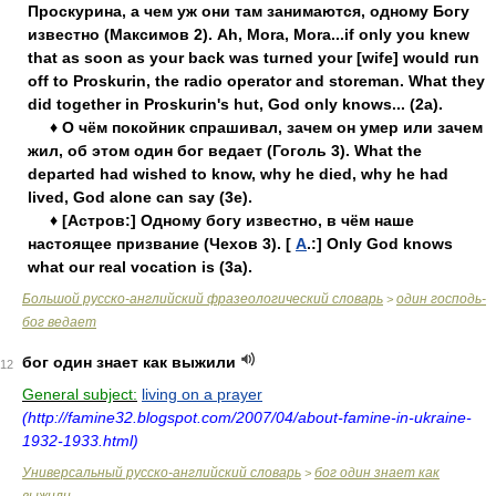
Проскурина, а чем уж они там занимаются, одному Богу
известно (Максимов 2). Ah, Mora, Mora...if only you knew
that as soon as your back was turned your [wife] would run
off to Proskurin, the radio operator and storeman. What they
did together in Proskurin's hut, God only knows... (2a).
♦ О чём покойник спрашивал, зачем он умер или зачем
жил, об этом один бог ведает (Гоголь 3). What the
departed had wished to know, why he died, why he had
lived, God alone can say (3e).
♦ [Астров:] Одному богу известно, в чём наше
настоящее призвание (Чехов 3). [
А
.:] Only God knows
what our real vocation is (3a).
Большой русско-английский фразеологический словарь
один господь-
>
бог ведает
бог один знает как выжили
12
General subject:
living on a prayer
(http://famine32.blogspot.com/2007/04/about-famine-in-ukraine-
1932-1933.html)
Универсальный русско-английский словарь
бог один знает как
>