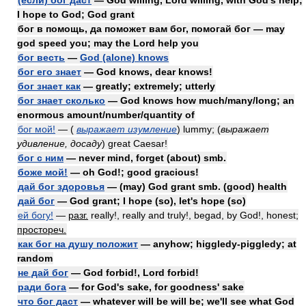
(если) бог даст
— God willing, Lord willing, with God's help;
I hope to God; God grant
бог в помощь, да поможет вам бог, помогай бог — may
god speed you; may the Lord help you
бог весть
—
God (alone) knows
бог его знает
— God knows, dear knows!
бог знает как
— greatly; extremely; utterly
бог знает сколько
— God knows how much/many/long; an
enormous amount/number/quantity of
бог мой!
— (
выражает изумление
) lummy; (
выражает
удивление, досаду
) great Caesar!
бог с ним
— never mind, forget (about) smb.
боже мой!
— oh God!; good gracious!
дай бог здоровья
— (may) God grant smb. (good) health
дай бог
— God grant; I hope (so), let's hope (so)
ей богу!
—
разг.
really!, really and truly!, begad, by God!, honest;
простореч.
как бог на душу положит
— anyhow; higgledy-piggledy; at
random
не дай бог
— God forbid!, Lord forbid!
ради бога
— for God's sake, for goodness' sake
что бог даст
— whatever will be will be; we'll see what God