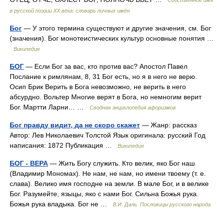
Собственное имя
в русской поэзии XX века: словарь личных имён
Бог
— У этого термина существуют и другие значения, см. Бог
(значения). Бог монотеистических культур основные понятия …
Википедия
БОГ
— Если Бог за вас, кто против вас? Апостол Павел
Послание к римлянам, 8, 31 Бог есть, но я в него не верю.
Осип Брик Верить в Бога невозможно, не верить в него
абсурдно. Вольтер Многие верят в Бога, но немногим верит
Бог. Мартти Ларни… …
Сводная энциклопедия афоризмов
Бог правду видит, да не скоро скажет
— Жанр: рассказ
Автор: Лев Николаевич Толстой Язык оригинала: русский Год
написания: 1872 Публикация …
Википедия
БОГ - ВЕРА
— Жить Богу служить. Кто велик, яко Бог наш
(Владимир Мономах). Не нам, не нам, но имени твоему (т. е.
слава). Велико имя господне на земли. В мале Бог, и в велике
Бог. Разумейте, языцы, яко с нами Бог. Сильна Божья рука.
Божья рука владыка. Бог не …
В.И. Даль. Пословицы русского народа