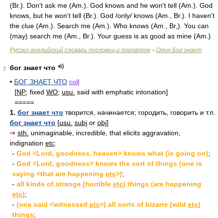
(
Br.
). Don't ask me (
Am.
). God knows and he won't tell (
Am.
). God
knows, but he won't tell (
Br.
). God /only/ knows (
Am.
,
Br.
). I haven't
the clue (
Am.
). Search me (
Am.
). Who knows (
Am.
, Br,). You can
(may) search me (
Am.
,
Br.
). Your guess is as good as mine (
Am.
)
Русско-английский словарь пословиц и поговорок
Один Бог знает
>
бог знает что
3
•
БОГ ЗНАЕТ ЧТО
coll
[
NP
; fixed
WO
;
usu.
said with emphatic intonation]
=====
1.
бог знает что
творится, начинается; городить, говорить и т.п.
бог знает что
[
usu.
subj
or
obj
]
⇒
sth.
unimaginable, incredible, that elicits aggravation,
indignation
etc
:
-
God <Lord, goodness, heaven> knows what (is going on)
;
-
God <Lord, goodness> knows the sort of things (one is
saying <that are happening
etc
>)
;
-
all kinds of strange (horrible
etc
) things (are happening
etc
)
;
-
(one said <witnessed
etc
>) all sorts of bizarre (wild
etc
)
things
;