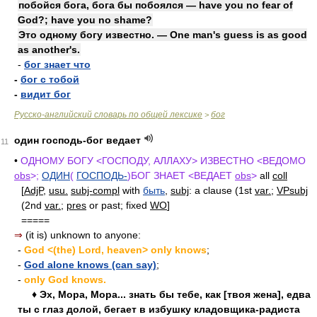
побойся бога, бога бы побоялся — have you no fear of
God?; have you no shame?
Это одному богу известно. — One man's guess is as good
as another's.
-
бог знает что
-
бог с тобой
-
видит бог
Русско-английский словарь по общей лексике
бог
>
один господь-бог ведает
11
•
ОДНОМУ БОГУ <ГОСПОДУ, АЛЛАХУ> ИЗВЕСТНО <ВЕДОМО
obs
>;
ОДИН
(
ГОСПОДЬ-
)БОГ ЗНАЕТ <ВЕДАЕТ
obs
>
all
coll
[
AdjP
,
usu.
subj-compl
with
быть
,
subj
: a clause (1st
var.
;
VPsubj
(2nd
var.
;
pres
or past; fixed
WO
]
=====
⇒
(it is) unknown to anyone:
-
God <(the) Lord, heaven> only knows
;
-
God alone knows (can say)
;
-
only God knows.
♦ Эх, Мора, Мора... знать бы тебе, как [твоя жена], едва
ты с глаз долой, бегает в избушку кладовщика-радиста