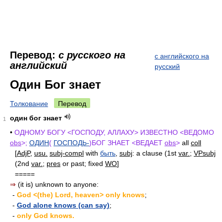
Перевод:
с русского на
с английского на
английский
русский
Один Бог знает
Толкование
Перевод
один бог знает
1
•
ОДНОМУ БОГУ <ГОСПОДУ, АЛЛАХУ> ИЗВЕСТНО <ВЕДОМО
obs
>;
ОДИН
(
ГОСПОДЬ-
)БОГ ЗНАЕТ <ВЕДАЕТ
obs
>
all
coll
[
AdjP
,
usu.
subj-compl
with
быть
,
subj
: a clause (1st
var.
;
VPsubj
(2nd
var.
;
pres
or past; fixed
WO
]
=====
⇒
(it is) unknown to anyone:
-
God <(the) Lord, heaven> only knows
;
-
God alone knows (can say)
;
-
only God knows.