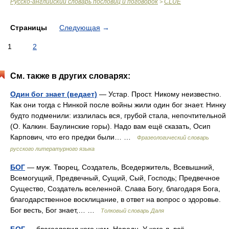
Русско-английский словарь пословиц и поговорок
CLUE
>
Страницы
Следующая
→
1
2
См. также в других словарях:
Один бог знает (ведает)
— Устар. Прост. Никому неизвестно.
Как они тогда с Нинкой после войны жили один бог знает. Нинку
будто подменили: иззлилась вся, грубой стала, непочтительной
(О. Калкин. Баулинские горы). Надо вам ещё сказать, Осип
Карпович, что его предки были… …
Фразеологический словарь
русского литературного языка
БОГ
— муж. Творец, Создатель, Вседержитель, Всевышний,
Всемогущий, Предвечный, Сущий, Сый, Господь; Предвечное
Существо, Создатель вселенной. Слава Богу, благодаря Бога,
благодарственное восклицание, в ответ на вопрос о здоровье.
Бог весть, Бог знает,… …
Толковый словарь Даля