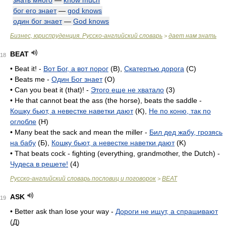
знать много
—
know much
бог его знает
—
god knows
один бог знает
—
God knows
Бизнес, юриспруденция. Русско-английский словарь
дает нам знать
>
BEAT
18
• Beat it! -
Вот Бог, а вот порог
(B),
Скатертью дорога
(C)
• Beats me -
Один Бог знает
(O)
• Can you beat it (that)! -
Этого еще не хватало
(3)
• He that cannot beat the ass (the horse), beats the saddle -
Кошку бьют, а невестке наветки дают
(K),
Не по коню, так по
оглобле
(H)
• Many beat the sack and mean the miller -
Бил дед жабу, грозясь
на бабу
(Б),
Кошку бьют, а невестке наветки дают
(K)
• That beats cock - fighting (everything, grandmother, the Dutch) -
Чудеса в решете!
(4)
Русско-английский словарь пословиц и поговорок
BEAT
>
ASK
19
• Better ask than lose your way -
Дороги не ищут, а спрашивают
(Д)