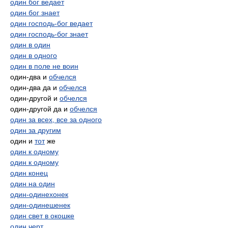
один бог ведает
один бог знает
один господь-бог ведает
один господь-бог знает
один в один
один в одного
один в поле не воин
один-два и
обчелся
один-два да и
обчелся
один-другой и
обчелся
один-другой да и
обчелся
один за всех, все за одного
один за другим
один и
тот
же
один к одному
один к одному
один конец
один на один
один-одинехонек
один-одинешенек
один свет в окошке
один черт