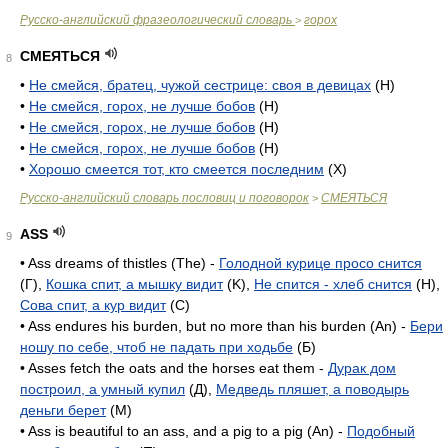
Русско-английский фразеологический словарь
горох
>
СМЕЯТЬСЯ
8
•
Не смейся, братец, чужой сестрице: своя в девицах
(Н)
•
Не смейся, горох, не лучше бобов
(Н)
•
Не смейся, горох, не лучше бобов
(Н)
•
Не смейся, горох, не лучше бобов
(Н)
•
Хорошо смеется тот, кто смеется последним
(X)
Русско-английский словарь пословиц и поговорок
СМЕЯТЬСЯ
>
ASS
9
• Ass dreams of thistles (The) -
Голодной курице просо снится
(Г),
Кошка спит, а мышку видит
(K),
Не спится - хлеб снится
(H),
Сова спит, а кур видит
(C)
• Ass endures his burden, but no more than his burden (An) -
Бери
ношу по себе, чтоб не падать при ходьбе
(Б)
• Asses fetch the oats and the horses eat them -
Дурак дом
построил, а умный купил
(Д),
Медведь пляшет, а поводырь
деньги берет
(M)
• Ass is beautiful to an ass, and a pig to a pig (An) -
Подобный