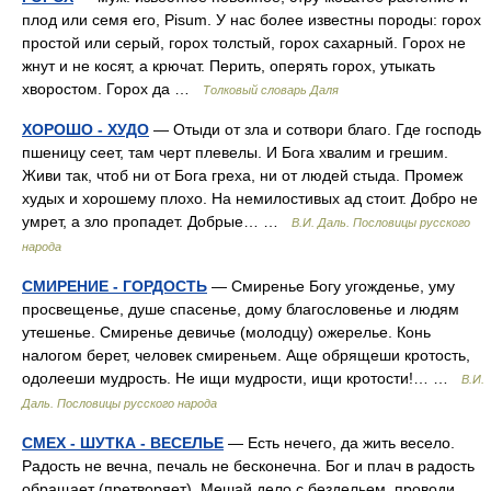
плод или семя его, Pisum. У нас более известны породы: горох
простой или серый, горох толстый, горох сахарный. Горох не
жнут и не косят, а крючат. Перить, оперять горох, утыкать
хворостом. Горох да …
Толковый словарь Даля
ХОРОШО - ХУДО
— Отыди от зла и сотвори благо. Где господь
пшеницу сеет, там черт плевелы. И Бога хвалим и грешим.
Живи так, чтоб ни от Бога греха, ни от людей стыда. Промеж
худых и хорошему плохо. На немилостивых ад стоит. Добро не
умрет, а зло пропадет. Добрые… …
В.И. Даль. Пословицы русского
народа
СМИРЕНИЕ - ГОРДОСТЬ
— Смиренье Богу угожденье, уму
просвещенье, душе спасенье, дому благословенье и людям
утешенье. Смиренье девичье (молодцу) ожерелье. Конь
налогом берет, человек смиреньем. Аще обрящеши кротость,
одолееши мудрость. Не ищи мудрости, ищи кротости!… …
В.И.
Даль. Пословицы русского народа
СМЕХ - ШУТКА - ВЕСЕЛЬЕ
— Есть нечего, да жить весело.
Радость не вечна, печаль не бесконечна. Бог и плач в радость
обращает (претворяет). Мешай дело с бездельем, проводи