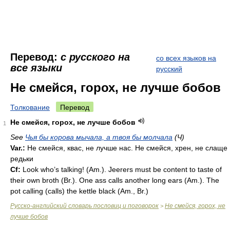
Перевод:
с русского на
со всех языков на
все языки
русский
Не смейся, горох, не лучше бобов
Толкование
Перевод
Не смейся, горох, не лучше бобов
1
See
Чья бы корова мычала, а твоя бы молчала
(Ч)
Var.:
Не смейся, квас, не лучше нас. Не смейся, хрен, не слаще
редьки
Cf:
Look who’s talking! (
Am.
). Jeerers must be content to taste of
their own broth (
Br.
). One ass calls another long ears (
Am.
). The
pot calling (calls) the kettle black (
Am.
,
Br.
)
Русско-английский словарь пословиц и поговорок
Не смейся, горох, не
>
лучше бобов