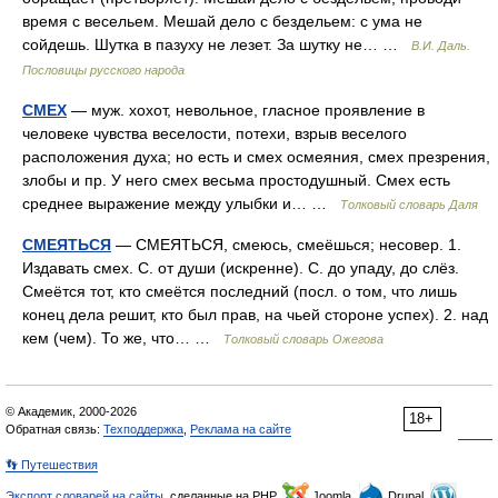
время с весельем. Мешай дело с бездельем: с ума не
сойдешь. Шутка в пазуху не лезет. За шутку не… …
В.И. Даль.
Пословицы русского народа
СМЕХ
— муж. хохот, невольное, гласное проявление в
человеке чувства веселости, потехи, взрыв веселого
расположения духа; но есть и смех осмеяния, смех презрения,
злобы и пр. У него смех весьма простодушный. Смех есть
среднее выражение между улыбки и… …
Толковый словарь Даля
СМЕЯТЬСЯ
— СМЕЯТЬСЯ, смеюсь, смеёшься; несовер. 1.
Издавать смех. С. от души (искренне). С. до упаду, до слёз.
Смеётся тот, кто смеётся последний (посл. о том, что лишь
конец дела решит, кто был прав, на чьей стороне успех). 2. над
кем (чем). То же, что… …
Толковый словарь Ожегова
© Академик, 2000-2026
18+
Обратная связь:
Техподдержка
,
Реклама на сайте
👣 Путешествия
Экспорт словарей на сайты
, сделанные на PHP,
Joomla,
Drupal,