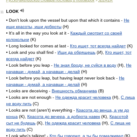
Русско-английский словарь пословиц и поговорок
JEERER
>
LOOK
11
• Don't look upon the vessel but upon that which it contains -
Не
ищи красоты, ищи доброты
(H)
• It's all in the way you look at it -
Каждый смотрит со своей
колокольни
(K)
• Long looked for comes at last -
Кто ищет, тот всегда найдет
(K)
• Look and you shall find -
Ищи да обрящешь
(И),
Кто ищет, тот
всегда найдет
(K)
• Look before you leap -
Не зная броду, не суйся в воду
(H),
Не
начавши - думай, а начавши - делай
(H)
• Look before you leap, but having leapt never look back -
Не
начавши - думай, а начавши - делай
(H)
• Looks are deceiving -
Внешность обманчива
(B)
• Looks are not enough -
Не одежда красит человека
(H),
С лица
не воду пить
(C)
• Looks are not (aren't) everything -
Красота до венца, а ум до
конца
(K),
Красота до вечера, а доброта навек
(K),
Красотой
сыт не будешь
(K),
Не одежда красит человека
(H),
С лица не
воду пить
(C)
• Look who's talking! -
Кто бы говорил, а ты бы помалкивал
(K),