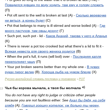
Повадился кувшин по воду ходить, там ему и голову сложить
(П)
• Pot oft sent to the well is broken at last (A) -
Сколько веревочке
ни виться, а конец будет
(C)
• Pot that belongs to many is ill stirred and worse boiled (A) -
Где
много пастухов, там овцы дохнут
(Г)
• Such pot, such pot - lid -
Каков Ананий, такова у него и Аланья
(K)
• There is never a pot too crooked but what there's a lid to fit it -
Всякая невеста для своего жениха родится
(B)
• When the pot's full, it runs (will boil) over -
Последняя капля
переполняет чашу
(П)
• Your pot broken seems better than my whole one -
В чужих
руках пирог велик
(B),
Хороша рыба на чужом блюде
(X)
Русско-английский словарь пословиц и поговорок
POT
>
Чья бы корова мычала, а твоя бы молчала
13
You do not have any right to judge or criticize other people
because you are not faultless either. See
Ахал бы дядя, на себя
глядя
(A),
Говорил горшку котелок: уж больно ты черен,