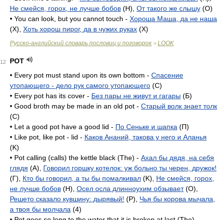
Не смейся, горох, не лучше бобов
(H),
От такого же слышу
(O)
• You can look, but you cannot touch -
Хороша Маша, да не наша
(X),
Хоть хорош пирог, да в чужих руках
(X)
Русско-английский словарь пословиц и поговорок
LOOK
>
POT
12
• Every pot must stand upon its own bottom -
Спасение
утопающего - дело рук самого утопающего
(C)
• Every pot has its cover -
Без пары не живут и гагары
(Б)
• Good broth may be made in an old pot -
Старый волк знает толк
(C)
• Let a good pot have a good lid -
По Сеньке и шапка
(П)
• Like pot, like pot - lid -
Каков Ананий, такова у него и Аланья
(K)
• Pot calling (calls) the kettle black (The) -
Ахал бы дядя, на себя
глядя
(A),
Говорил горшку котелок: уж больно ты черен, дружок!
(Г),
Кто бы говорил, а ты бы помалкивал
(K),
Не смейся, горох,
не лучше бобов
(H),
Осел осла длинноухим обзывает
(O),
Решето сказало кувшину: дырявый!
(P),
Чья бы корова мычала,
а твоя бы молчала
(4)
• Pot goes so long to the water that it is broken at last (The) -