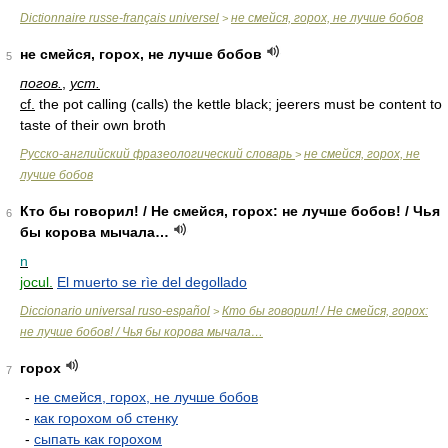
Dictionnaire russe-français universel
не смейся, горох, не лучше бобов
>
не смейся, горох, не лучше бобов
5
погов.
,
уст.
cf.
the pot calling (calls) the kettle black; jeerers must be content to
taste of their own broth
Русско-английский фразеологический словарь
не смейся, горох, не
>
лучше бобов
Кто бы говорил! / Не смейся, горох: не лучше бобов! / Чья
6
бы корова мычала…
n
jocul.
El muerto se rìe del degollado
Diccionario universal ruso-español
Кто бы говорил! / Не смейся, горох:
>
не лучше бобов! / Чья бы корова мычала…
горох
7
-
не смейся, горох, не лучше бобов
-
как горохом об стенку
-
сыпать как горохом