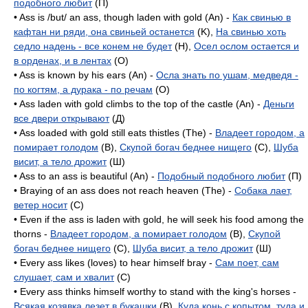
подобного любит
(П)
• Ass is /but/ an ass, though laden with gold (An) -
Как свинью в
кафтан ни ряди, она свиньей останется
(K),
На свинью хоть
седло надень - все конем не будет
(H),
Осел ослом остается и
в орденах, и в лентах
(O)
• Ass is known by his ears (An) -
Осла знать по ушам, медведя -
по когтям, а дурака - по речам
(O)
• Ass laden with gold climbs to the top of the castle (An) -
Деньги
все двери открывают
(Д)
• Ass loaded with gold still eats thistles (The) -
Владеет городом, а
помирает голодом
(B),
Скупой богач беднее нищего
(C),
Шуба
висит, а тело дрожит
(Ш)
• Ass to an ass is beautiful (An) -
Подобный подобного любит
(П)
• Braying of an ass does not reach heaven (The) -
Собака лает,
ветер носит
(C)
• Even if the ass is laden with gold, he will seek his food among the
thorns -
Владеет городом, а помирает голодом
(B),
Скупой
богач беднее нищего
(C),
Шуба висит, а тело дрожит
(Ш)
• Every ass likes (loves) to hear himself bray -
Сам поет, сам
слушает, сам и хвалит
(C)
• Every ass thinks himself worthy to stand with the king's horses -
Всякая козявка лезет в букашки
(B),
Куда конь с копытом, туда и