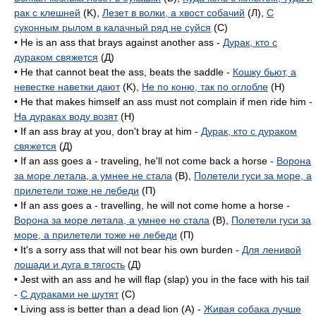
рак с клешней
(K),
Лезет в волки, а хвост собачий
(Л),
С
суконным рылом в калачный ряд не суйся
(C)
• He is an ass that brays against another ass -
Дурак, кто с
дураком свяжется
(Д)
• He that cannot beat the ass, beats the saddle -
Кошку бьют, а
невестке наветки дают
(K),
Не по коню, так по оглобле
(H)
• He that makes himself an ass must not complain if men ride him -
На дураках воду возят
(H)
• If an ass bray at you, don't bray at him -
Дурак, кто с дураком
свяжется
(Д)
• If an ass goes a - traveling, he'll not come back a horse -
Ворона
за море летала, а умнее не стала
(B),
Полетели гуси за море, а
прилетели тоже не лебеди
(П)
• If an ass goes a - travelling, he will not come home a horse -
Ворона за море летала, а умнее не стала
(B),
Полетели гуси за
море, а прилетели тоже не лебеди
(П)
• It's a sorry ass that will not bear his own burden -
Для ленивой
лошади и дуга в тягость
(Д)
• Jest with an ass and he will flap (slap) you in the face with his tail
-
С дураками не шутят
(C)
• Living ass is better than a dead lion (A) -
Живая собака лучше