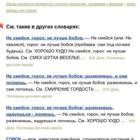
Малы расейска-беларускi слоуник прыказак, прымавак i фразем
Хрен
>
редьки не слаще
См. также в других словарях:
Не смейся, горох: не лучше бобов.
— Не смейся (или: Не
хвалися), горох: не лучше бобов (прибавка: сам под ногами
будешь). См. ХОРОШО ХУДО Не смейся, горох: не лучше
бобов. См. СМЕХ ШУТКА ВЕСЕЛЬЕ …
В.И. Даль. Пословицы
русского народа
Не смейся, горох, не лучше бобов: размокнешь, и сам
лопнешь.
— Не смейся, горох, не лучше бобов: размокнешь, и
сам лопнешь. См. СМИРЕНИЕ ГОРДОСТЬ …
В.И. Даль.
Пословицы русского народа
Не смейся, горох, не лучше бобов; размокнешь,
надуешься - лопнешь.
— Не смейся, горох, не лучше бобов;
размокнешь, надуешься лопнешь. См. ХОРОШО ХУДО …
В.И.
Даль. Пословицы русского народа
ГОРОХ
— муж. известное повойное, стручковатое растение и