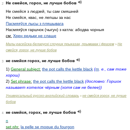
Не смейся, горох, не лучше бобов
2
Не смейся з людзей, ты сам смяшней
Не смейся, квас, не лепшы за нас
Пасмяяўся лысы з пляшывага
Насмяяўся гаршчок (чыгун) з катла: абодва чорныя
см.
Хрен редьки не слаще
Малы расейска-беларускi слоуник прыказак, прымавак i фразем
Не
>
смейся, горох, не лучше бобов
не смейся горох, не лучше бобов
3
1)
General subject:
the pot calls the kettle black
(
т
. е., сам тоже
хорош)
2)
Set phrase:
the pot calls the kettle black
(дословно: Горшок
называет котелок чёрным (хотя сам не белее))
Универсальный русско-английский словарь
не смейся горох, не лучше
>
бобов
не смейся, горох, не лучше бобов
4
n
set phr.
la pelle se moque du fourgon