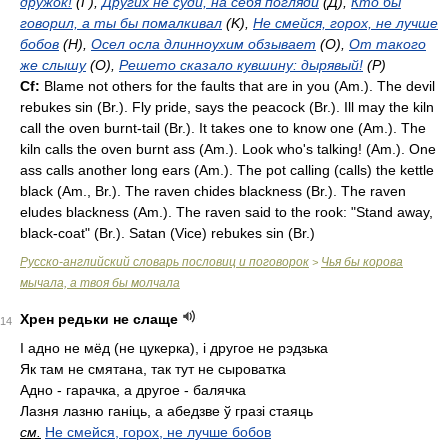
дружок!
(Г),
Других не суди, на себя погляди
(Д),
Кто бы
говорил, а ты бы помалкивал
(K),
Не смейся, горох, не лучше
бобов
(H),
Осел осла длинноухим обзывает
(O),
От такого
же слышу
(O),
Решето сказало кувшину: дырявый!
(P)
Cf:
Blame not others for the faults that are in you (
Am.
). The devil
rebukes sin (
Br.
). Fly pride, says the peacock (
Br.
). Ill may the kiln
call the oven burnt-tail (
Br.
). It takes one to know one (
Am.
). The
kiln calls the oven burnt ass (
Am.
). Look who's talking! (
Am.
). One
ass calls another long ears (
Am.
). The pot calling (calls) the kettle
black (
Am.
,
Br.
). The raven chides blackness (
Br.
). The raven
eludes blackness (
Am.
). The raven said to the rook: "Stand away,
black-coat" (
Br.
). Satan (Vice) rebukes sin (
Br.
)
Русско-английский словарь пословиц и поговорок
Чья бы корова
>
мычала, а твоя бы молчала
Хрен редьки не слаще
14
І адно не мёд (не цукерка), і другое не рэдзька
Як там не смятана, так тут не сыроватка
Адно - гарачка, а другое - балячка
Лазня лазню ганіць, а абедзве ў гразі стаяць
см.
Не смейся, горох, не лучше бобов