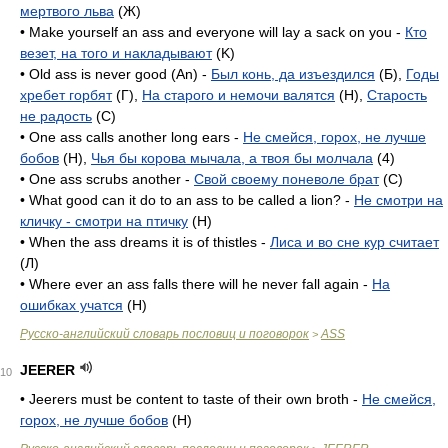
мертвого льва
(Ж)
• Make yourself an ass and everyone will lay a sack on you -
Кто
везет, на того и накладывают
(K)
• Old ass is never good (An) -
Был конь, да изъездился
(Б),
Годы
хребет горбят
(Г),
На старого и немочи валятся
(H),
Старость
не радость
(C)
• One ass calls another long ears -
Не смейся, горох, не лучше
бобов
(H),
Чья бы корова мычала, а твоя бы молчала
(4)
• One ass scrubs another -
Свой своему поневоле брат
(C)
• What good can it do to an ass to be called a lion? -
Не смотри на
кличку - смотри на птичку
(H)
• When the ass dreams it is of thistles -
Лиса и во сне кур считает
(Л)
• Where ever an ass falls there will he never fall again -
На
ошибках учатся
(H)
Русско-английский словарь пословиц и поговорок
ASS
>
JEERER
10
• Jeerers must be content to taste of their own broth -
Не смейся,
горох, не лучше бобов
(H)