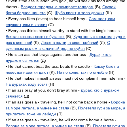
• Even if the ass is laden with gold, he will seek his food among the
thorns -
Владеет городом, а помирает голодом
(B),
Скупой
богач беднее нищего
(C),
Шуба висит, а тело дрожит
(Ш)
• Every ass likes (loves) to hear himself bray -
Сам поет, сам
слушает, сам и хвалит
(C)
• Every ass thinks himself worthy to stand with the king's horses -
Всякая козявка лезет в букашки
(B),
Куда конь с копытом, туда и
рак с клешней
(K),
Лезет в волки, а хвост собачий
(Л),
С
суконным рылом в калачный ряд не суйся
(C)
• He is an ass that brays against another ass -
Дурак, кто с
дураком свяжется
(Д)
• He that cannot beat the ass, beats the saddle -
Кошку бьют, а
невестке наветки дают
(K),
Не по коню, так по оглобле
(H)
• He that makes himself an ass must not complain if men ride him -
На дураках воду возят
(H)
• If an ass bray at you, don't bray at him -
Дурак, кто с дураком
свяжется
(Д)
• If an ass goes a - traveling, he'll not come back a horse -
Ворона
за море летала, а умнее не стала
(B),
Полетели гуси за море, а
прилетели тоже не лебеди
(П)
• If an ass goes a - travelling, he will not come home a horse -
Ворона за море летала, а умнее не стала
(B),
Полетели гуси за