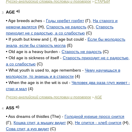
Русско-английский словарь пословиц и поговорок
СТАРЫЙ
>
AGE
3
• Age breeds aches -
Годы хребет горбят
(Г),
На старого и
немочи валятся
(H),
Старость не радость
(C),
Старость
приходит не с радостью, а со слабостью
(C)
• If youth but knew and (, if) age but could -
Если бы молодость
знала, если бы старость могла
(E)
• Old age is a heavy burden -
Старость не радость
(C)
• Old age is sickness of itself -
Старость приходит не с радостью,
а со слабостью
(C)
• What youth is used to, age remembers -
Чему научишься в
молодости, то знаешь и в старости
(4)
• When the age is in the wit is out -
Человек два раза глуп живет -
стар и мал
(4)
Русско-английский словарь пословиц и поговорок
AGE
>
ASS
4
• Ass dreams of thistles (The) -
Голодной курице просо снится
(Г),
Кошка спит, а мышку видит
(K),
Не спится - хлеб снится
(H),
Сова спит, а кур видит
(C)