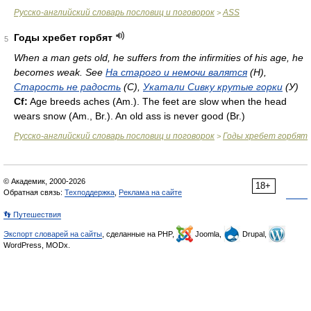
Русско-английский словарь пословиц и поговорок
ASS
>
Годы хребет горбят
5
When a man gets old, he suffers from the infirmities of his age, he
becomes weak. See
На старого и немочи валятся
(H),
Старость не радость
(C),
Укатали Сивку крутые горки
(У)
Cf:
Age breeds aches (
Am.
). The feet are slow when the head
wears snow (
Am.
,
Br.
). An old ass is never good (
Br.
)
Русско-английский словарь пословиц и поговорок
Годы хребет горбят
>
© Академик, 2000-2026
18+
Обратная связь:
Техподдержка
,
Реклама на сайте
👣 Путешествия
Экспорт словарей на сайты
, сделанные на PHP,
Joomla,
Drupal,
WordPress, MODx.