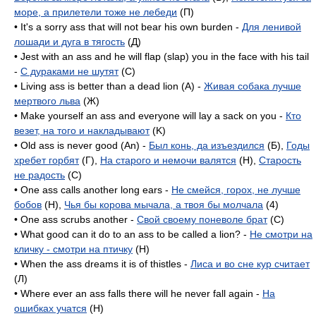
море, а прилетели тоже не лебеди
(П)
• It's a sorry ass that will not bear his own burden -
Для ленивой
лошади и дуга в тягость
(Д)
• Jest with an ass and he will flap (slap) you in the face with his tail
-
С дураками не шутят
(C)
• Living ass is better than a dead lion (A) -
Живая собака лучше
мертвого льва
(Ж)
• Make yourself an ass and everyone will lay a sack on you -
Кто
везет, на того и накладывают
(K)
• Old ass is never good (An) -
Был конь, да изъездился
(Б),
Годы
хребет горбят
(Г),
На старого и немочи валятся
(H),
Старость
не радость
(C)
• One ass calls another long ears -
Не смейся, горох, не лучше
бобов
(H),
Чья бы корова мычала, а твоя бы молчала
(4)
• One ass scrubs another -
Свой своему поневоле брат
(C)
• What good can it do to an ass to be called a lion? -
Не смотри на
кличку - смотри на птичку
(H)
• When the ass dreams it is of thistles -
Лиса и во сне кур считает
(Л)
• Where ever an ass falls there will he never fall again -
На
ошибках учатся
(H)