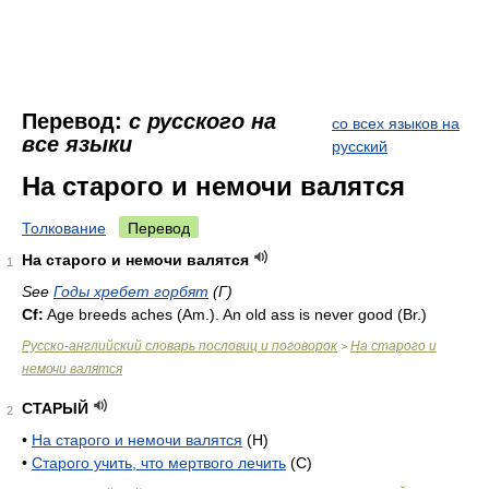
Перевод:
с русского на
со всех языков на
все языки
русский
На старого и немочи валятся
Толкование
Перевод
На старого и немочи валятся
1
See
Годы хребет горбят
(Г)
Cf:
Age breeds aches (
Am.
). An old ass is never good (
Br.
)
Русско-английский словарь пословиц и поговорок
На старого и
>
немочи валятся
СТАРЫЙ
2
•
На старого и немочи валятся
(Н)
•
Старого учить, что мертвого лечить
(С)