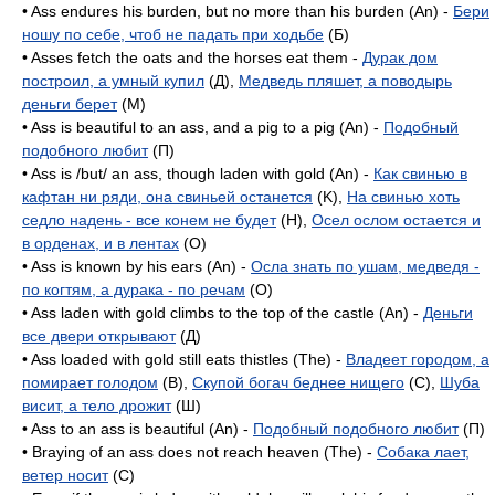
• Ass endures his burden, but no more than his burden (An) -
Бери
ношу по себе, чтоб не падать при ходьбе
(Б)
• Asses fetch the oats and the horses eat them -
Дурак дом
построил, а умный купил
(Д),
Медведь пляшет, а поводырь
деньги берет
(M)
• Ass is beautiful to an ass, and a pig to a pig (An) -
Подобный
подобного любит
(П)
• Ass is /but/ an ass, though laden with gold (An) -
Как свинью в
кафтан ни ряди, она свиньей останется
(K),
На свинью хоть
седло надень - все конем не будет
(H),
Осел ослом остается и
в орденах, и в лентах
(O)
• Ass is known by his ears (An) -
Осла знать по ушам, медведя -
по когтям, а дурака - по речам
(O)
• Ass laden with gold climbs to the top of the castle (An) -
Деньги
все двери открывают
(Д)
• Ass loaded with gold still eats thistles (The) -
Владеет городом, а
помирает голодом
(B),
Скупой богач беднее нищего
(C),
Шуба
висит, а тело дрожит
(Ш)
• Ass to an ass is beautiful (An) -
Подобный подобного любит
(П)
• Braying of an ass does not reach heaven (The) -
Собака лает,
ветер носит
(C)