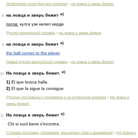
Dictionnaire russe-français universel
на ловца и зверь бежит
>
на ловца и зверь бежит
8
погов.
кулга үзе килеп керде
Русско-татарский словарь
на ловца и зверь бежит
>
на ловца и зверь бежит
9
the ball comes to the player
Новый русско-английский словарь
на ловца и зверь бежит
>
На ловца и зверь бежит.
10
1)
El que busca halla.
2)
El que la sigue la consigue.
Русские пословицы и поговорки и их испанские аналоги
На ловца и
>
зверь бежит.
Ha ловца и зверь бежит
11
Chi si vuol bene s'incontra.
Словарь пословиц, поговорок, крылатых слов и выражений
Ha ловца и
>