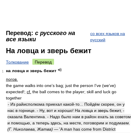
Перевод:
с русского на
со всех языков на
все языки
русский
На ловца и зверь бежит
Толкование
Перевод
на ловца и зверь бежит
1
погов.
the game walks into one's bag; just the person I've (we've)
expected!;
cf.
the ball comes to the player; skill and luck go
together
- Из райисполкома приехал какой-то... Пойдём скорее, он у
нас в горнице. - Ну, вот и хорошо! На ловца и зверь бежит, -
сказала Валентина. - Надо было нам в район ехать за советом
и помощью, а теперь здесь, на месте, поговорим и подумаем.
(Г. Николаева, Жатва)
— 'A man has come from District