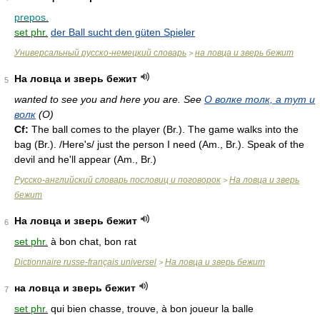
prepos.
set phr.
der Ball sucht den güten Spieler
Универсальный русско-немецкий словарь
на ловца и зверь бежит
>
На ловца и зверь бежит
5
wanted to see you and here you are. See
О волке толк, а тут и
волк
(O)
Cf:
The ball comes to the player (
Br.
). The game walks into the
bag (
Br.
). /Here's/ just the person I need (
Am.
,
Br.
). Speak of the
devil and he'll appear (
Am.
,
Br.
)
Русско-английский словарь пословиц и поговорок
На ловца и зверь
>
бежит
На ловца и зверь бежит
6
set phr.
à bon chat, bon rat
Dictionnaire russe-français universel
На ловца и зверь бежит
>
на ловца и зверь бежит
7
set phr.
qui bien chasse, trouve, à bon joueur la balle