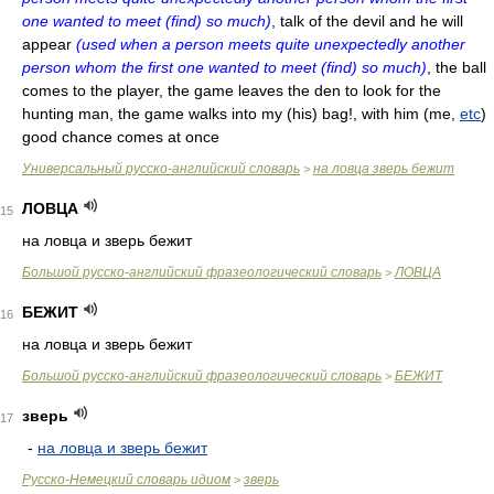
one wanted to meet (find) so much)
, talk of the devil and he will
appear
(used when a person meets quite unexpectedly another
person whom the first one wanted to meet (find) so much)
, the ball
comes to the player, the game leaves the den to look for the
hunting man, the game walks into my (his) bag!, with him (me,
etc
)
good chance comes at once
Универсальный русско-английский словарь
на ловца зверь бежит
>
ЛОВЦА
15
на ловца и зверь бежит
Большой русско-английский фразеологический словарь
ЛОВЦА
>
БЕЖИТ
16
на ловца и зверь бежит
Большой русско-английский фразеологический словарь
БЕЖИТ
>
зверь
17
-
на ловца и зверь бежит
Русско-Немецкий словарь идиом
зверь
>