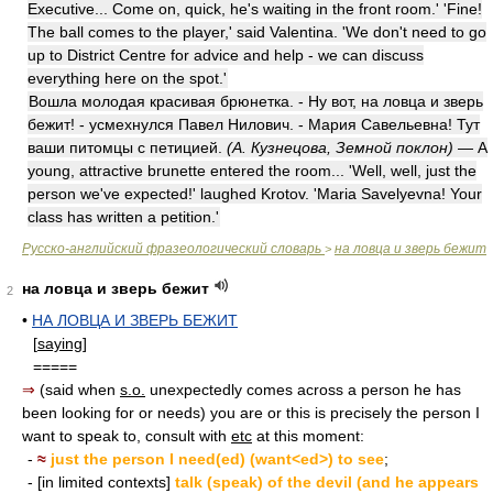
Executive... Come on, quick, he's waiting in the front room.' 'Fine!
The ball comes to the player,' said Valentina. 'We don't need to go
up to District Centre for advice and help - we can discuss
everything here on the spot.'
Вошла молодая красивая брюнетка. - Ну вот, на ловца и зверь
бежит! - усмехнулся Павел Нилович. - Мария Савельевна! Тут
ваши питомцы с петицией.
(А. Кузнецова, Земной поклон)
— A
young, attractive brunette entered the room... 'Well, well, just the
person we've expected!' laughed Krotov. 'Maria Savelyevna! Your
class has written a petition.'
Русско-английский фразеологический словарь
на ловца и зверь бежит
>
на ловца и зверь бежит
2
•
НА ЛОВЦА И ЗВЕРЬ БЕЖИТ
[
saying
]
=====
⇒
(said when
s.o.
unexpectedly comes across a person he has
been looking for or needs) you are or this is precisely the person I
want to speak to, consult with
etc
at this moment:
-
≈
just the person I need(ed) (want<ed>) to see
;
- [in limited contexts]
talk (speak) of the devil (and he appears