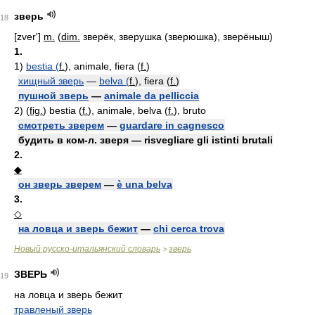
зверь
18
[zver']
m.
(
dim.
зверёк, зверушка (зверюшка), зверёныш)
1.
1)
bestia (
f.
), animale, fiera (
f.
)
хищный зверь
—
belva (
f.
), fiera (
f.
)
пушной зверь
—
animale da pelliccia
2)
(
fig.
) bestia (
f.
), animale, belva (
f.
), bruto
смотреть зверем
—
guardare in cagnesco
будить в ком-л. зверя — risvegliare gli istinti brutali
2.
◆
он зверь зверем
—
è una belva
3.
◇
на ловца и зверь бежит
—
chi cerca trova
Новый русско-итальянский словарь
зверь
>
ЗВЕРЬ
19
на ловца и зверь бежит
травленый зверь