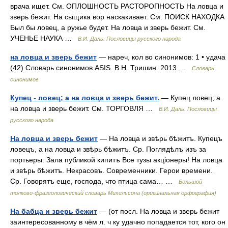
врача ищет. См. ОПЛОШНОСТЬ РАСТОРОПНОСТЬ На ловца и
зверь бежит. На сыщика вор наскакивает. См. ПОИСК НАХОДКА
Был бы ловец, а ружье будет. На ловца и зверь бежит. См.
УЧЕНЬЕ НАУКА …
В.И. Даль. Пословицы русского народа
на ловца и зверь бежит
— нареч, кол во синонимов: 1 • удача
(42) Словарь синонимов ASIS. В.Н. Тришин. 2013 …
Словарь
синонимов
Купец - ловец; а на ловца и зверь бежит.
— Купец ловец; а
на ловца и зверь бежит. См. ТОРГОВЛЯ …
В.И. Даль. Пословицы
русского народа
На ловца и зверь бежит
— На ловца и звѣрь бѣжитъ. Купецъ
ловецъ, а на ловца и звѣрь бѣжитъ. Ср. Поглядѣлъ изъ за
портьеры: Зала публикой кипитъ Все тузы акціонеры! На ловца
и звѣрь бѣжитъ. Некрасовъ. Современники. Герои времени.
Ср. Говорятъ еще, господа, что птица сама… …
Большой
толково-фразеологический словарь Михельсона (оригинальная орфография)
На бабца и зверь бежит
— (от посл. На ловца и зверь бежит
заинтересованному в чём л. ч ку удачно попадается тот, кого он