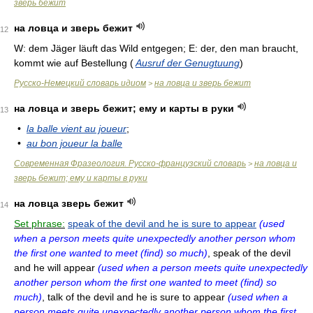
зверь бежит
на ловца и зверь бежит
12
W:
dem Jäger läuft das Wild entgegen;
E:
der, den man braucht,
kommt wie auf Bestellung
(
Ausruf der Genugtuung
)
Русско-Немецкий словарь идиом
на ловца и зверь бежит
>
на ловца и зверь бежит; ему и карты в руки
13
•
la balle vient au joueur
;
•
au bon joueur la balle
Современная Фразеология. Русско-французский словарь
на ловца и
>
зверь бежит; ему и карты в руки
на ловца зверь бежит
14
Set phrase:
speak of the devil and he is sure to appear
(used
when a person meets quite unexpectedly another person whom
the first one wanted to meet (find) so much)
, speak of the devil
and he will appear
(used when a person meets quite unexpectedly
another person whom the first one wanted to meet (find) so
much)
, talk of the devil and he is sure to appear
(used when a
person meets quite unexpectedly another person whom the first