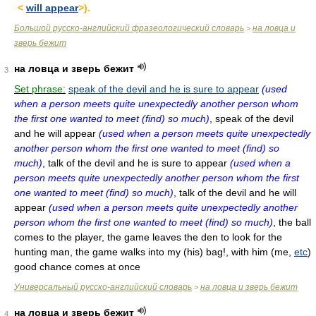
<
will appear
>).
Большой русско-английский фразеологический словарь
на ловца и
>
зверь бежит
на ловца и зверь бежит
3
Set phrase:
speak of the devil and he is sure to appear
(used
when a person meets quite unexpectedly another person whom
the first one wanted to meet (find) so much)
, speak of the devil
and he will appear
(used when a person meets quite unexpectedly
another person whom the first one wanted to meet (find) so
much)
, talk of the devil and he is sure to appear
(used when a
person meets quite unexpectedly another person whom the first
one wanted to meet (find) so much)
, talk of the devil and he will
appear
(used when a person meets quite unexpectedly another
person whom the first one wanted to meet (find) so much)
, the ball
comes to the player, the game leaves the den to look for the
hunting man, the game walks into my (his) bag!, with him (me,
etc
)
good chance comes at once
Универсальный русско-английский словарь
на ловца и зверь бежит
>
на ловца и зверь бежит
4