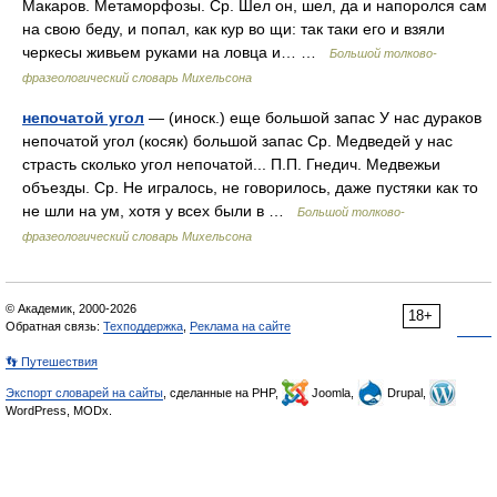
Макаров. Метаморфозы. Ср. Шел он, шел, да и напоролся сам
на свою беду, и попал, как кур во щи: так таки его и взяли
черкесы живьем руками на ловца и… …
Большой толково-
фразеологический словарь Михельсона
непочатой угол
— (иноск.) еще большой запас У нас дураков
непочатой угол (косяк) большой запас Ср. Медведей у нас
страсть сколько угол непочатой... П.П. Гнедич. Медвежьи
объезды. Ср. Не игралось, не говорилось, даже пустяки как то
не шли на ум, хотя у всех были в …
Большой толково-
фразеологический словарь Михельсона
© Академик, 2000-2026
18+
Обратная связь:
Техподдержка
,
Реклама на сайте
👣 Путешествия
Экспорт словарей на сайты
, сделанные на PHP,
Joomla,
Drupal,
WordPress, MODx.