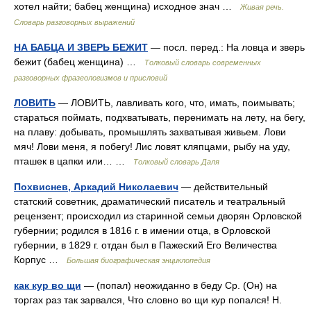
хотел найти; бабец женщина) исходное знач …
Живая речь.
Словарь разговорных выражений
НА БАБЦА И ЗВЕРЬ БЕЖИТ
— посл. перед.: На ловца и зверь
бежит (бабец женщина) …
Толковый словарь современных
разговорных фразеологизмов и присловий
ЛОВИТЬ
— ЛОВИТЬ, лавливать кого, что, имать, поимывать;
стараться поймать, подхватывать, перенимать на лету, на бегу,
на плаву: добывать, промышлять захватывая живьем. Лови
мяч! Лови меня, я побегу! Лис ловят кляпцами, рыбу на уду,
пташек в цапки или… …
Толковый словарь Даля
Похвиснев, Аркадий Николаевич
— действительный
статский советник, драматический писатель и театральный
рецензент; происходил из старинной семьи дворян Орловской
губернии; родился в 1816 г. в имении отца, в Орловской
губернии, в 1829 г. отдан был в Пажеский Его Величества
Корпус …
Большая биографическая энциклопедия
как кур во щи
— (попал) неожиданно в беду Ср. (Он) на
торгах раз так зарвался, Что словно во щи кур попался! Н.