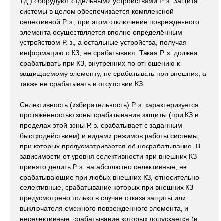
т.д.) оборудуют отдельными устройствами Р. з. Защита
системы в целом обеспечивается комплексной
селективной Р. з., при этом отключение поврежденного
элемента осуществляется вполне определённым
устройством Р. з., а остальные устройства, получая
информацию о КЗ, не срабатывают. Такая Р. з. должна
срабатывать при КЗ, внутренних по отношению к
защищаемому элементу, не срабатывать при внешних, а
также не срабатывать в отсутствии КЗ.
Селективность (избирательность) Р. з. характеризуется
протяжённостью зоны срабатывания защиты (при КЗ в
пределах этой зоны Р. з. срабатывает с заданным
быстродействием) и видами режимов работы системы,
при которых предусматривается её несрабатывание. В
зависимости от уровня селективности при внешних КЗ
принято делить Р. з. на абсолютно селективные, не
срабатывающие при любых внешних КЗ, относительно
селективные, срабатывание которых при внешних КЗ
предусмотрено только в случае отказа защиты или
выключателя смежного поврежденного элемента, и
неселективные, срабатывание которых допускается (в