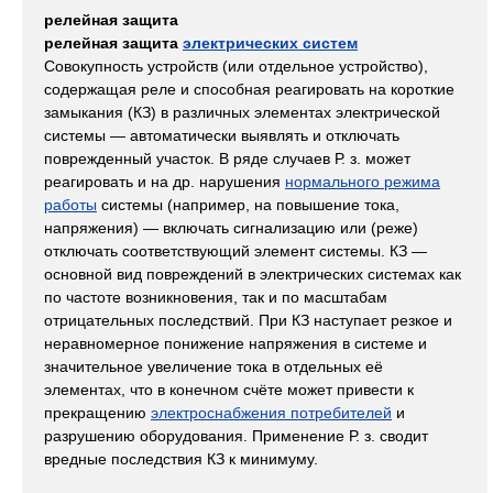
рел
е
йная защ
и
та
рел
е
йная защ
и
та
электрических систем
Совокупность устройств (или отдельное устройство),
содержащая реле и способная реагировать на короткие
замыкания (КЗ) в различных элементах электрической
системы — автоматически выявлять и отключать
поврежденный участок. В ряде случаев Р. з. может
реагировать и на др. нарушения
нормального режима
работы
системы (например, на повышение тока,
напряжения) — включать сигнализацию или (реже)
отключать соответствующий элемент системы. КЗ —
основной вид повреждений в электрических системах как
по частоте возникновения, так и по масштабам
отрицательных последствий. При КЗ наступает резкое и
неравномерное понижение напряжения в системе и
значительное увеличение тока в отдельных её
элементах, что в конечном счёте может привести к
прекращению
электроснабжения потребителей
и
разрушению оборудования. Применение Р. з. сводит
вредные последствия КЗ к минимуму.