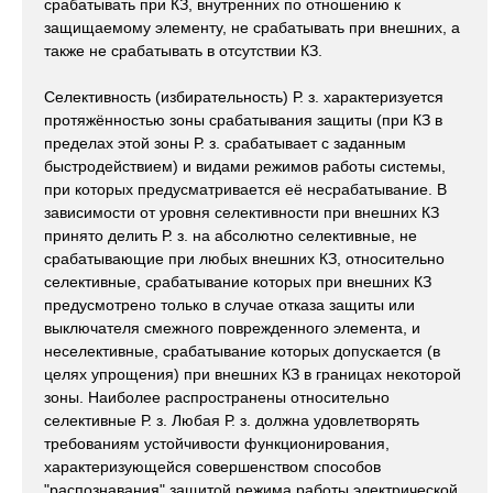
срабатывать при КЗ, внутренних по отношению к
защищаемому элементу, не срабатывать при внешних, а
также не срабатывать в отсутствии КЗ.
Селективность (избирательность) Р. з. характеризуется
протяжённостью зоны срабатывания защиты (при КЗ в
пределах этой зоны Р. з. срабатывает с заданным
быстродействием) и видами режимов работы системы,
при которых предусматривается её несрабатывание. В
зависимости от уровня селективности при внешних КЗ
принято делить Р. з. на абсолютно селективные, не
срабатывающие при любых внешних КЗ, относительно
селективные, срабатывание которых при внешних КЗ
предусмотрено только в случае отказа защиты или
выключателя смежного поврежденного элемента, и
неселективные, срабатывание которых допускается (в
целях упрощения) при внешних КЗ в границах некоторой
зоны. Наиболее распространены относительно
селективные Р. з. Любая Р. з. должна удовлетворять
требованиям устойчивости функционирования,
характеризующейся совершенством способов
"распознавания" защитой режима работы электрической