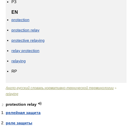
РЗ
EN
protection
protection relay
protective relaying
relay protection
relaying
RP
Англо-русский словарь нормативно-технической терминологии
>
relaying
protection relay
2
релейная защита
реле защиты