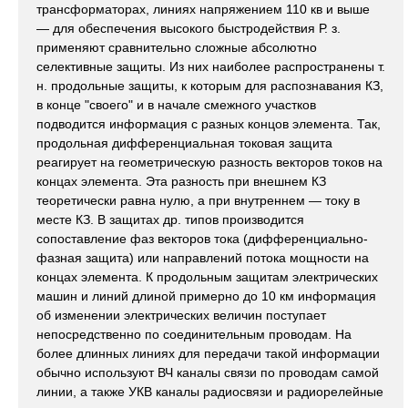
трансформаторах, линиях напряжением 110 кв и выше
— для обеспечения высокого быстродействия Р. з.
применяют сравнительно сложные абсолютно
селективные защиты. Из них наиболее распространены т.
н. продольные защиты, к которым для распознавания КЗ,
в конце "своего" и в начале смежного участков
подводится информация с разных концов элемента. Так,
продольная дифференциальная токовая защита
реагирует на геометрическую разность векторов токов на
концах элемента. Эта разность при внешнем КЗ
теоретически равна нулю, а при внутреннем — току в
месте КЗ. В защитах др. типов производится
сопоставление фаз векторов тока (дифференциально-
фазная защита) или направлений потока мощности на
концах элемента. К продольным защитам электрических
машин и линий длиной примерно до 10 км информация
об изменении электрических величин поступает
непосредственно по соединительным проводам. На
более длинных линиях для передачи такой информации
обычно используют ВЧ каналы связи по проводам самой
линии, а также УКВ каналы радиосвязи и радиорелейные