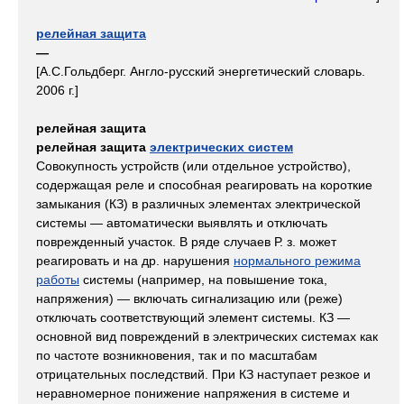
релейная защита
—
[А.С.Гольдберг. Англо-русский энергетический словарь.
2006 г.]
рел
е
йная защ
и
та
рел
е
йная защ
и
та
электрических систем
Совокупность устройств (или отдельное устройство),
содержащая реле и способная реагировать на короткие
замыкания (КЗ) в различных элементах электрической
системы — автоматически выявлять и отключать
поврежденный участок. В ряде случаев Р. з. может
реагировать и на др. нарушения
нормального режима
работы
системы (например, на повышение тока,
напряжения) — включать сигнализацию или (реже)
отключать соответствующий элемент системы. КЗ —
основной вид повреждений в электрических системах как
по частоте возникновения, так и по масштабам
отрицательных последствий. При КЗ наступает резкое и
неравномерное понижение напряжения в системе и