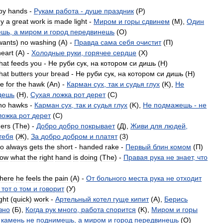
py
hands
-
Рукам
работа
-
душе
праздник
(
P
)
y
a
great
work
is
made
light
-
Миром
и
горы
сдвинем
(
M
),
Один
ешь
,
а
миром
и
город
передвинешь
(
O
)
wants
)
no
washing
(
A
) -
Правда
сама
себя
очистит
(
П
)
heart
(
A
) -
Холодные
руки
,
горячее
сердце
(
X
)
hat
feeds
you
-
Не
руби
сук
,
на
котором
си
дишь
(
H
)
hat
butters
your
bread
-
Не
руби
сук
,
на
котором
си
дишь
(
H
)
re
for
the
hawk
(
An
) -
Карман
сух
,
так
и
судья
глух
(
K
),
Не
дешь
(
H
),
Сухая
ложка
рот
дерет
(
C
)
no
hawks
-
Карман
сух
,
так
и
судья
глух
(
K
),
Не
подмажешь
-
не
ложка
рот
дерет
(
C
)
hers
(
The
) -
Добро
добро
покрывает
(
Д
),
Живи
для
людей
,
тебя
(
Ж
),
За
добро
добром
и
платят
(
3
)
o
always
gets
the
short
-
handed
rake
-
Первый
блин
комом
(
П
)
now
what
the
right
hand
is
doing
(
The
) -
Правая
рука
не
знает
,
что
here
he
feels
the
pain
(
A
) -
От
больного
места
рука
не
отходит
,
тот
о
том
и
говорит
(
У
)
ight
(
quick
)
work
-
Артельный
котел
гуще
кипит
(
A
),
Берись
зно
(
Б
),
Когда
рук
много
,
работа
спорится
(
K
),
Миром
и
горы
камень
не
поднимешь
,
а
миром
и
город
передвинешь
(
O
)