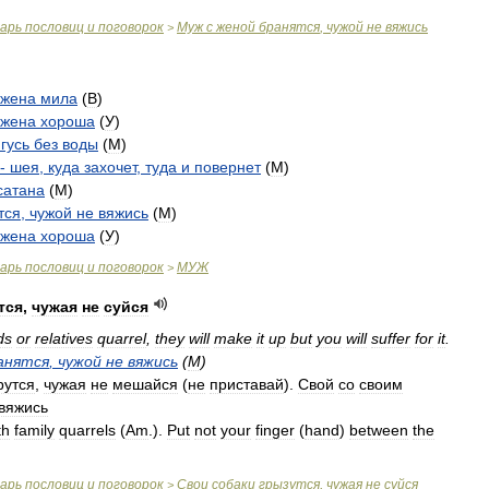
варь
пословиц
и
поговорок
Муж
с
женой
бранятся
,
чужой
не
вяжись
>
жена
мила
(
В
)
жена
хороша
(
У
)
гусь
без
воды
(
М
)
-
шея
,
куда
захочет
,
туда
и
повернет
(
М
)
сатана
(
М
)
тся
,
чужой
не
вяжись
(
М
)
жена
хороша
(
У
)
варь
пословиц
и
поговорок
МУЖ
>
тся
,
чужая
не
суйся
ds
or
relatives
quarrel
,
they
will
make
it
up
but
you
will
suffer
for
it
.
анятся
,
чужой
не
вяжись
(
M
)
рутся
,
чужая
не
мешайся
(
не
приставай
).
Свой
со
своим
вяжись
th
family
quarrels
(
Am
.
).
Put
not
your
finger
(
hand
)
between
the
)
варь
пословиц
и
поговорок
Свои
собаки
грызутся
,
чужая
не
суйся
>