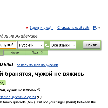
Запомнить сайт
Словарь на свой сайт
RU
едии на Академике
Найти!
Книги
Игры ⚽
 языки
со всех языков на русский
й бранятся, чужой не вяжись
од
тся
,
чужой
не
вяжись
ызутся
,
чужая
не
суйся
(
С
)
th
family
quarrels
(
Am
.
).
Put
not
your
finger
(
hand
)
between
the
)