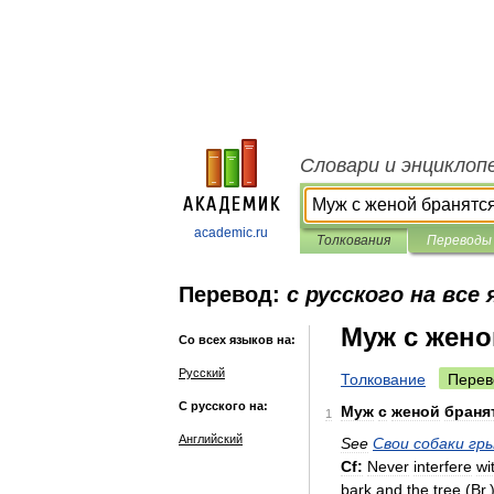
Словари и энциклоп
academic.ru
Толкования
Переводы
Перевод:
с русского на все
Муж с жено
Со всех языков на:
Русский
Толкование
Перев
С русского на:
Муж
с
женой
браня
1
Английский
See
Свои
собаки
гр
Cf:
Never
interfere
wi
bark
and
the
tree
(
Br
.