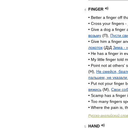
FINGER
4
•
Better
a
finger
off
th
•
Cross
your
fingers
-
•
Give
a
dog
a
finger
возьму
(
П
),
Пусти
св
•
Give
him
a
finger
an
локоток
(
Д
)
Д
Зима
-
•
He
has
a
finger
in
ev
•
My
little
finger
told
m
•
Point
not
at
others
'
s
(
H
),
Не
смейся
,
брат
пальцем
,
не
указали
•
Put
not
your
finger
b
вяжись
(
M
),
Свои
со
•
Scamp
has
a
finger
•
Too
many
fingers
sp
•
Where
the
pain
is
,
t
Русско
-
английский
сло
HAND
5