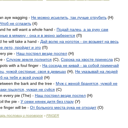
an
aye
wagging
-
Не
можно
исцелить
,
так
лучше
отрубить
(
H
)
Чтоб
не
сглазить
(
4
)
and
he
will
want
a
whole
hand
-
Подай
палец
,
а
за
руку
сам
инью
в
мякину
-
она
и
в
зерно
заберется
(
П
)
d
he
will
take
a
hand
-
Дай
волю
на
ноготок
-
он
возьмет
на
весь
не
лето
,
пройдет
и
это
(
П
)
ery
pie
-
Наш
пострел
везде
поспел
(
H
)
e
-
Слухом
земля
полнится
(
C
),
Сорока
на
хвосте
принесла
(
C
)
pots
with
a
foul
finger
-
На
соседа
не
кивай
-
за
собой
примечай
ец
,
чужой
сестрице:
своя
в
девицах
(
H
),
Не
указывай
на
людей
б
на
тебя
и
всей
рукой
(
H
)
etween
the
bark
and
the
tree
-
Муж
с
женой
бранятся
,
чужой
не
баки
грызутся
,
чужая
не
суйся
(
C
)
in
every
pie
(
The
) -
Наш
пострел
везде
поспел
(
H
)
oil
the
pie
-
У
семи
нянек
дитя
без
глазу
(
У
)
he
finger
will
be
-
От
больного
места
рука
не
отходит
(
O
)
варь
пословиц
и
поговорок
FINGER
>