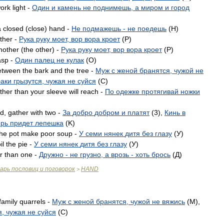
ork
light
-
Один
и
камень
не
поднимешь
,
а
миром
и
город
a
closed
(
close
)
hand
-
Не
подмажешь
-
не
поедешь
(
H
)
ther
-
Рука
руку
моет
,
вор
вора
кроет
(
P
)
nother
(
the
other
) -
Рука
руку
моет
,
вор
вора
кроет
(
P
)
asp
-
Один
палец
не
кулак
(
O
)
etween
the
bark
and
the
tree
-
Муж
с
женой
бранятся
,
чужой
не
баки
грызутся
,
чужая
не
суйся
(
C
)
rther
than
your
sleeve
will
reach
-
По
одежке
протягивай
ножки
d
,
gather
with
two
-
За
добро
добром
и
платят
(
3
),
Кинь
в
ерь
придет
лепешка
(
K
)
the
pot
make
poor
soup
-
У
семи
нянек
дитя
без
глазу
(
У
)
il
the
pie
-
У
семи
нянек
дитя
без
глазу
(
У
)
r
than
one
-
Дружно
-
не
грузно
,
а
врозь
-
хоть
брось
(
Д
)
варь
пословиц
и
поговорок
HAND
>
family
quarrels
-
Муж
с
женой
бранятся
,
чужой
не
вяжись
(
M
),
я
,
чужая
не
суйся
(
C
)