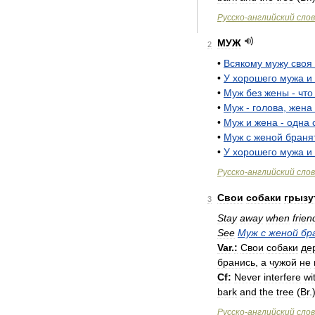
Русско
-
английский
сло
МУЖ
2
•
Всякому
мужу
своя
•
У
хорошего
мужа
и
•
Муж
без
жены
-
что
•
Муж
-
голова
,
жена
•
Муж
и
жена
-
одна
•
Муж
с
женой
браня
•
У
хорошего
мужа
и
Русско
-
английский
сло
Свои
собаки
грызу
3
Stay
away
when
frien
See
Муж
с
женой
бр
Var
.
:
Свои
собаки
де
бранись
,
а
чужой
не
Cf:
Never
interfere
wi
bark
and
the
tree
(
Br
.
Русско
-
английский
сло