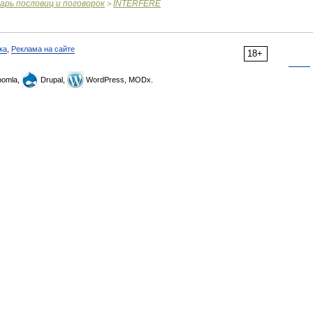
варь
пословиц
и
поговорок
INTERFERE
>
ка
,
Реклама на сайте
18+
omla,
Drupal,
WordPress, MODx.