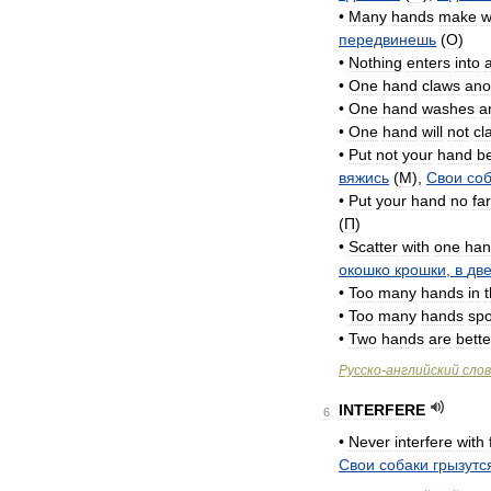
•
Many
hands
make
w
передвинешь
(
O
)
•
Nothing
enters
into
•
One
hand
claws
ano
•
One
hand
washes
a
•
One
hand
will
not
cl
•
Put
not
your
hand
b
вяжись
(
M
),
Свои
со
•
Put
your
hand
no
fa
(
П
)
•
Scatter
with
one
han
окошко
крошки
,
в
дв
•
Too
many
hands
in
•
Too
many
hands
spo
•
Two
hands
are
bette
Русско
-
английский
сло
INTERFERE
6
•
Never
interfere
with
Свои
собаки
грызутс