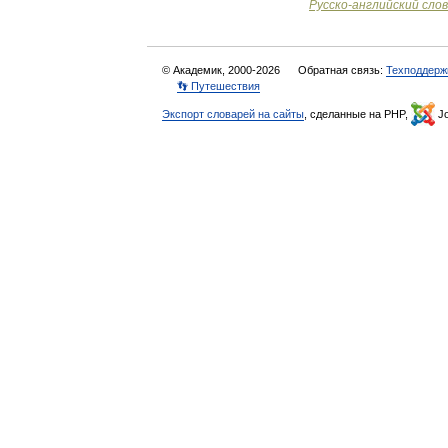
Русско
-
английский
сло
© Академик, 2000-2026
Обратная связь:
Техподдерж
👣 Путешествия
Экспорт словарей на сайты
, сделанные на PHP,
Jo