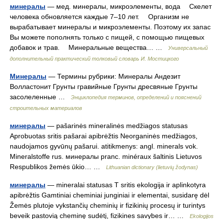
минералы
— мед. минералы, микроэлементы, вода Скелет
человека обновляется каждые 7–10 лет. Организм не
вырабатывает минералы и микроэлементы. Поэтому их запас
Вы можете пополнять только с пищей, с помощью пищевых
добавок и трав. Минеральные вещества… …
Универсальный
дополнительный практический толковый словарь И. Мостицкого
Минералы
— Термины рубрики: Минералы Андезит
Волластонит Грунты гравийные Грунты дресвяные Грунты
засолеленные …
Энциклопедия терминов, определений и пояснений
строительных материалов
минералы
— pašarinės mineralinės medžiagos statusas
Aprobuotas sritis pašarai apibrėžtis Neorganinės medžiagos,
naudojamos gyvūnų pašarui. atitikmenys: angl. minerals vok.
Mineralstoffe rus. минералы pranc. minéraux šaltinis Lietuvos
Respublikos žemės ūkio… …
Lithuanian dictionary (lietuvių žodynas)
минералы
— mineralai statusas T sritis ekologija ir aplinkotyra
apibrėžtis Gamtiniai cheminiai junginiai ir elementai, susidarę dėl
Žemės plutoje vykstančių cheminių ir fizikinių procesų ir turintys
beveik pastovią cheminę sudėtį, fizikines savybes ir… …
Ekologijos