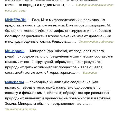
каменные породы и жидкие массы,… …
Словарь иностранных слов
русского языка
МИНЕРАЛЫ
— Роль М. в мифопоэтических и религиозных
представлениях в целом невелика. В некоторых традициях М.
более или менее отчётливо мифологизируются и приобретают
большую сакральность. Особое значение имеют драгоценные
и полудрагоценные камни. Редкость,… …
Энциклопедия мифологии
Минералы
— Минерал (фр. minéral, от позднелат. minera
руда) природное тело с определённым химическим составом и
кристаллической структурой, образующееся в результате
природных физико химических процессов и являющееся
составной частью земной коры, горных… …
Википедия
минералы
— природные химические соединения, как
правило, твёрдые тела, приблизительно однородные по
составу и физическим свойствам; образуются при различных
природных явлениях и процессах на поверхности и в глубине
Земли. Минералы обычно представляют часть… …
Энциклопедия техники