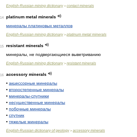
English-Russian mining dictionary
contact minerals
>
platinum metal minerals
14
минералы платиновых металлов
English-Russian mining dictionary
platinum metal minerals
>
resistant minerals
15
минералы, не подвергающиеся выветриванию
English-Russian mining dictionary
resistant minerals
>
accessory minerals
16
•
акцессорные минералы
•
второстепенные минералы
•
минералы-спутники
•
несущественные минералы
•
побочные минералы
•
спутник
•
тяжелые минералы
English-Russian dictionary of geology
accessory minerals
>