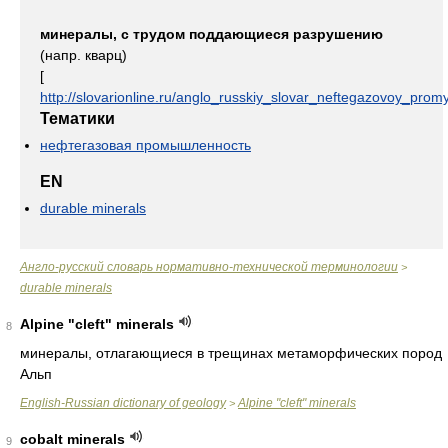
минералы, с трудом поддающиеся разрушению
(напр. кварц)
[
http://slovarionline.ru/anglo_russkiy_slovar_neftegazovoy_promy
Тематики
нефтегазовая промышленность
EN
durable minerals
Англо-русский словарь нормативно-технической терминологии
>
durable minerals
Alpine "cleft" minerals
8
минералы, отлагающиеся в трещинах метаморфических пород
Альп
English-Russian dictionary of geology
Alpine "cleft" minerals
>
cobalt minerals
9