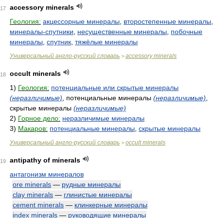
accessory minerals
17
Геология:
акцессорные минералы
,
второстепенные минералы
,
минералы-спутники
,
несущественные минералы
,
побочные
минералы
,
спутник
,
тяжёлые минералы
Универсальный англо-русский словарь
accessory minerals
>
occult minerals
18
1)
Геология:
потенциальные или скрытые минералы
(неразличимые)
, потенциальные минералы
(неразличимые)
,
скрытые минералы
(неразличимые)
2)
Горное дело:
неразличимые минералы
3)
Макаров:
потенциальные минералы
,
скрытые минералы
Универсальный англо-русский словарь
occult minerals
>
antipathy of minerals
19
антагонизм минералов
ore minerals
—
рудные минералы
clay minerals
—
глинистые минералы
cement minerals
—
клинкерные минералы
index minerals
—
руководящие минералы