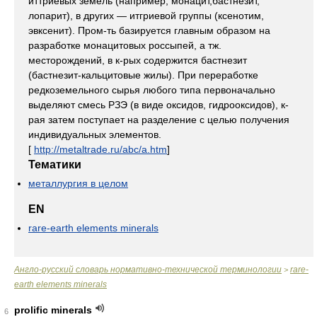
иттриевых земель (например, монацит,бастнезит,
лопарит), в других — итгриевой группы (ксенотим,
эвксенит). Пром-ть базируется главным образом на
разработке монацитовых россыпей, а тж.
месторождений, в к-рых содержится бастнезит
(бастнезит-кальцитовые жилы). При переработке
редкоземельного сырья любого типа первоначально
выделяют смесь РЗЭ (в виде оксидов, гидрооксидов), к-
рая затем поступает на разделение с целью получения
индивидуальных элементов.
[
http://metaltrade.ru/abc/a.htm
]
Тематики
металлургия в целом
EN
rare-earth elements minerals
Англо-русский словарь нормативно-технической терминологии
rare-
>
earth elements minerals
prolific minerals
6