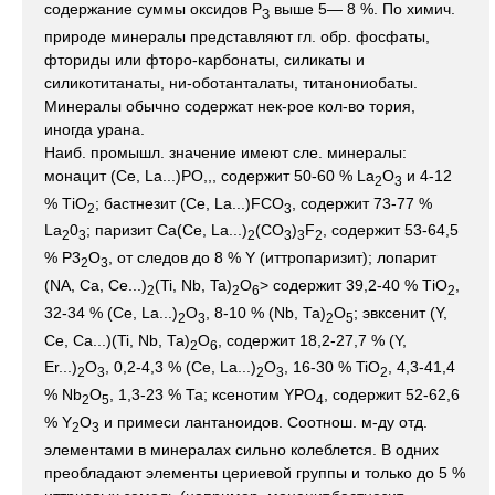
содержание суммы оксидов Р
выше 5— 8 %. По химич.
З
природе минералы представляют гл. обр. фосфаты,
фториды или фторо-карбонаты, силикаты и
силикотитанаты, ни-оботанталаты, титанониобаты.
Минералы обычно содержат нек-рое кол-во тория,
иногда урана.
Наиб. промышл. значение имеют сле. минералы:
монацит (Се, La...)PO,,, содержит 50-60 % La
O
и 4-12
2
3
% ТiO
; бастнезит (Се, La...)FCO
, содержит 73-77 %
2
3
La
0
; паризит Са(Се, La...)
(CO
)
F
, содержит 53-64,5
2
3
2
3
3
2
% Р3
О
, от следов до 8 % Y (иттропаризит); лопарит
2
3
(NA, Ca, Ce...)
(Ti, Nb, Ta)
O
> содержит 39,2-40 % ТiO
,
2
2
6
2
32-34 % (Се, La...)
O
, 8-10 % (Nb, Та)
О
; эвксенит (Y,
2
3
2
5
Ce, Ca...)(Ti, Nb, Та)
О
, содержит 18,2-27,7 % (Y,
2
6
Еr...)
О
, 0,2-4,3 % (Се, La...)
O
, 16-30 % TiO
, 4,3-41,4
2
3
2
3
2
% Nb
O
, 1,3-23 % Та; ксенотим YPO
, содержит 52-62,6
2
5
4
% Y
O
и примеси лантаноидов. Соотнош. м-ду отд.
2
3
элементами в минералах сильно колеблется. В одних
преобладают элементы цериевой группы и только до 5 %