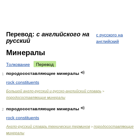
Перевод:
с английского на
с русского на
русский
английский
Минералы
Толкование
Перевод
породосоставляющие минералы
1
rock constituents
Большой англо-русский и русско-английский словарь
>
породосоставляющие минералы
породосоставляющие минералы
2
rock constituents
Англо-русский словарь технических терминов
породосоставляющие
>
минералы