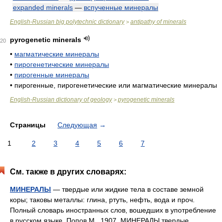
expanded minerals
—
вспученные минералы
English-Russian big polytechnic dictionary
antipathy of minerals
>
pyrogenetic minerals
20
•
магматические минералы
•
пирогенетические минералы
•
пирогенные минералы
•
пирогенные, пирогенетические или магматические минералы
English-Russian dictionary of geology
pyrogenetic minerals
>
Страницы
Следующая
→
1
2
3
4
5
6
7
См. также в других словарях:
МИНЕРАЛЫ
— твердые или жидкие тела в составе земной
коры; таковы металлы: глина, ртуть, нефть, вода и проч.
Полный словарь иностранных слов, вошедших в употребление
в русском языке. Попов М., 1907. МИНЕРАЛЫ твердые