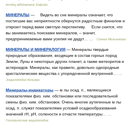
terminų aiškinamasis žodynas
МИНЕРАЛЫ
— Видеть во сне минералы означает, что
постигшие вас неприятности обернутся радостным финалом и
откроют перед вами светлую перспективу. Если снится, что
вы занимаетесь поисками минералов, – значит,
предпринимаемые вами усилия не дадут… …
Сонник Мельникова
МИНЕРАЛЫ И МИНЕРАЛОГИЯ
— Минералы твердые
природные образования, входящие в состав горных пород
Земли, Луны и некоторых других планет, а также метеоритов и
астероидов. Минералы, как правило, довольно однородные
кристаллические вещества с упорядоченной внутренней… …
Энциклопедия Кольера
Минералы-индикаторы
— м лы осад. п., являющиеся
показателями физ. хим. обстановки или последовательной
смены физ. хим. обстановок. Очень многие аутигенные м лы
осад. п. служат показателями условий осадкообразования
значений rН, рН, солености и отчасти температуры… …
Геологическая энциклопедия