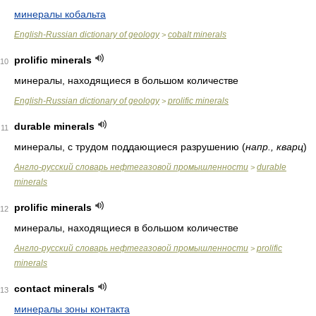
минералы кобальта
English-Russian dictionary of geology
cobalt minerals
>
prolific minerals
10
минералы, находящиеся в большом количестве
English-Russian dictionary of geology
prolific minerals
>
durable minerals
11
минералы, с трудом поддающиеся разрушению
(
напр., кварц
)
Англо-русский словарь нефтегазовой промышленности
durable
>
minerals
prolific minerals
12
минералы, находящиеся в большом количестве
Англо-русский словарь нефтегазовой промышленности
prolific
>
minerals
contact minerals
13
минералы зоны контакта