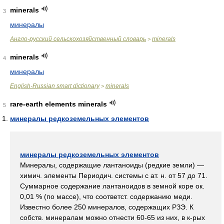
minerals
3
минералы
Англо-русский сельскохозяйственный словарь
minerals
>
minerals
4
минералы
English-Russian smart dictionary
minerals
>
rare-earth elements minerals
5
минералы редкоземельных элементов
минералы редкоземельных элементов
Минералы, содержащие лантаноиды (редкие земли) —
химич. элементы Периодич. системы с ат. н. от 57 до 71.
Суммарное содержание лантаноидов в земной коре ок.
0,01 % (по массе), что соответст. содержанию меди.
Известно более 250 минералов, содержащих РЗЭ. К
собств. минералам можно отнести 60-65 из них, в к-рых