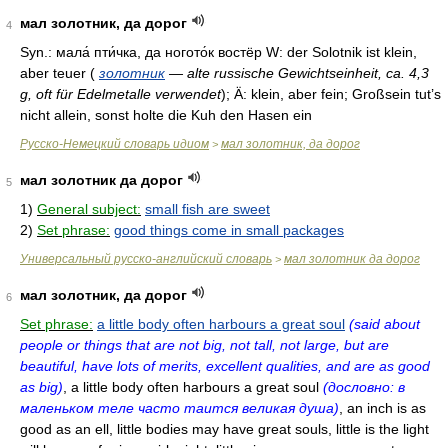
мал золотник, да дорог
4
Syn.: мала́ пти́чка, да ногото́к востёр
W:
der Solotnik ist klein,
aber teuer
(
золотник
— alte russische Gewichtseinheit, ca. 4,3
g, oft für Edelmetalle verwendet
)
;
Ä:
klein, aber fein; Großsein tut’s
nicht allein, sonst holte die Kuh den Hasen ein
Русско-Немецкий словарь идиом
мал золотник, да дорог
>
мал золотник да дорог
5
1)
General subject:
small fish are sweet
2)
Set phrase:
good things come in small packages
Универсальный русско-английский словарь
мал золотник да дорог
>
мал золотник, да дорог
6
Set phrase:
a little body often harbours a great soul
(said about
people or things that are not big, not tall, not large, but are
beautiful, have lots of merits, excellent qualities, and are as good
as big)
, a little body often harbours a great soul
(дословно: в
маленьком теле часто таится великая душа)
, an inch is as
good as an ell, little bodies may have great souls, little is the light