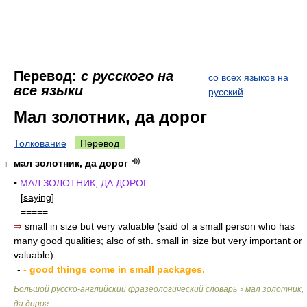
Перевод:
с русского на
со всех языков на
все языки
русский
Мал золотник, да дорог
Толкование
Перевод
мал золотник, да дорог
1
•
МАЛ ЗОЛОТНИК, ДА ДОРОГ
[
saying
]
=====
⇒
small in size but very valuable (said of a small person who has
many good qualities; also of
sth.
small in size but very important or
valuable):
-
-
good things come in small packages.
Большой русско-английский фразеологический словарь
мал золотник,
>
да дорог