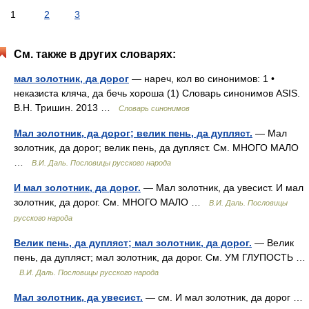
1
2
3
См. также в других словарях:
мал золотник, да дорог
— нареч, кол во синонимов: 1 •
неказиста кляча, да бечь хороша (1) Словарь синонимов ASIS.
В.Н. Тришин. 2013 …
Словарь синонимов
Мал золотник, да дорог; велик пень, да дупляст.
— Мал
золотник, да дорог; велик пень, да дупляст. См. МНОГО МАЛО
…
В.И. Даль. Пословицы русского народа
И мал золотник, да дорог.
— Мал золотник, да увесист. И мал
золотник, да дорог. См. МНОГО МАЛО …
В.И. Даль. Пословицы
русского народа
Велик пень, да дупляст; мал золотник, да дорог.
— Велик
пень, да дупляст; мал золотник, да дорог. См. УМ ГЛУПОСТЬ …
В.И. Даль. Пословицы русского народа
Мал золотник, да увесист.
— см. И мал золотник, да дорог …