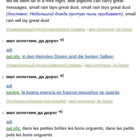
will be seen far in a mirk night, little pigeons can carry great
messages, small rain lays great dust, small rain lays great dust
(дословно: Небольшой дождь густую пыль прибивает)
, small
rain will lay great dust
Универсальный русско-английский словарь
мал золотник, да дорог
>
мал золотник, да дорог
7
adj
set phr.
in den kleinsten Dosen sind die besten Salben
Универсальный русско-немецкий словарь
мал золотник, да дорог
>
мал золотник, да дорог
8
adj
saying.
la buena esencia en frascos pequeños se guarda
Diccionario universal ruso-español
мал золотник, да дорог
>
мал золотник да дорог
9
adj
set phr.
dans les petites boîtes les bons orguents, dans les petits
pots les bons onguents