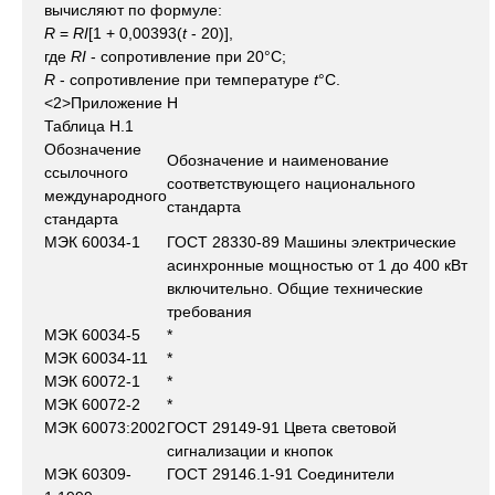
вычисляют по формуле:
R
=
RI
[1 + 0,00393(
t
- 20)],
где
RI
- сопротивление при 20°С;
R
- сопротивление при температуре
t
°C.
<2>Приложение Н
Таблица Н.1
Обозначение
Обозначение и наименование
ссылочного
соответствующего национального
международного
стандарта
стандарта
МЭК 60034-1
ГОСТ 28330-89 Машины электрические
асинхронные мощностью от 1 до 400 кВт
включительно. Общие технические
требования
МЭК 60034-5
*
МЭК 60034-11
*
МЭК 60072-1
*
МЭК 60072-2
*
МЭК 60073:2002
ГОСТ 29149-91 Цвета световой
сигнализации и кнопок
МЭК 60309-
ГОСТ 29146.1-91 Соединители