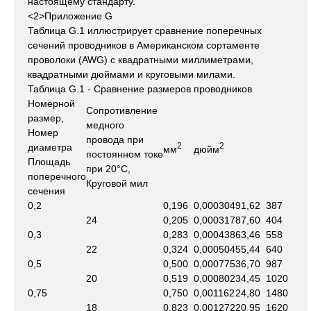
настоящему стандарту.
<2>Приложение G
Таблица G.1 иллюстрирует сравнение поперечных
сечений проводников в Американском сортаменте
проволоки (AWG) с квадратными миллиметрами,
квадратными дюймами и круговыми милами.
Таблица G.1 - Сравнение размеров проводников
Номерной
Сопротивление
размер,
медного
Номер
провода при
2
2
диаметра
мм
дюйм
постоянном токе
Площадь
при 20°С,
поперечного
Круговой мил
сечения
0,2
0,196
0,000304
91,62
387
24
0,205
0,000317
87,60
404
0,3
0,283
0,000438
63,46
558
22
0,324
0,000504
55,44
640
0,5
0,500
0,000775
36,70
987
20
0,519
0,000802
34,45
1020
0,75
0,750
0,001162
24,80
1480
18
0,823
0,001272
20,95
1620