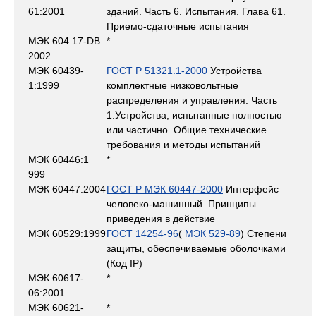
61:2001
зданий. Часть 6. Испытания. Глава 61.
Приемо-сдаточные испытания
МЭК 604 17-DB
*
2002
МЭК 60439-
ГОСТ Р 51321.1-2000
Устройства
1:1999
комплектные низковольтные
распределения и управления. Часть
1.Устройства, испытанные полностью
или частично. Общие технические
требования и методы испытаний
МЭК 60446:1
*
999
МЭК 60447:2004
ГОСТ Р МЭК 60447-2000
Интерфейс
человеко-машинный. Принципы
приведения в действие
МЭК 60529:1999
ГОСТ 14254-96
(
МЭК 529-89
) Степени
защиты, обеспечиваемые оболочками
(Код IP)
МЭК 60617-
*
06:2001
МЭК 60621-
*