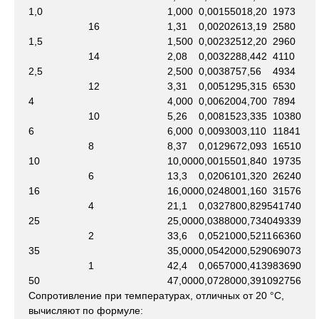
1,0
1,000
0,001550
18,20
1973
16
1,31
0,002026
13,19
2580
1,5
1,500
0,002325
12,20
2960
14
2,08
0,003228
8,442
4110
2,5
2,500
0,003875
7,56
4934
12
3,31
0,005129
5,315
6530
4
4,000
0,006200
4,700
7894
10
5,26
0,008152
3,335
10380
6
6,000
0,009300
3,110
11841
8
8,37
0,012967
2,093
16510
10
10,000
0,001550
1,840
19735
6
13,3
0,020610
1,320
26240
16
16,000
0,024800
1,160
31576
4
21,1
0,032780
0,8295
41740
25
25,000
0,038800
0,7340
49339
2
33,6
0,052100
0,5211
66360
35
35,000
0,054200
0,5290
69073
1
42,4
0,065700
0,4139
83690
50
47,000
0,072800
0,3910
92756
Сопротивление при температурах, отличных от 20 °С,
вычисляют по формуле: