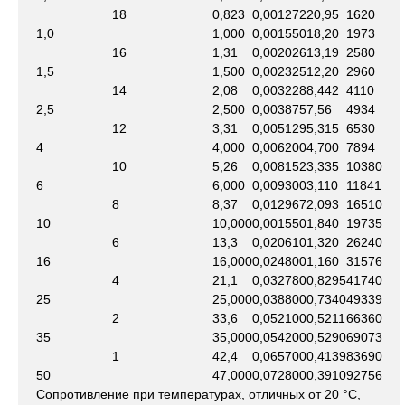
18
0,823
0,001272
20,95
1620
1,0
1,000
0,001550
18,20
1973
16
1,31
0,002026
13,19
2580
1,5
1,500
0,002325
12,20
2960
14
2,08
0,003228
8,442
4110
2,5
2,500
0,003875
7,56
4934
12
3,31
0,005129
5,315
6530
4
4,000
0,006200
4,700
7894
10
5,26
0,008152
3,335
10380
6
6,000
0,009300
3,110
11841
8
8,37
0,012967
2,093
16510
10
10,000
0,001550
1,840
19735
6
13,3
0,020610
1,320
26240
16
16,000
0,024800
1,160
31576
4
21,1
0,032780
0,8295
41740
25
25,000
0,038800
0,7340
49339
2
33,6
0,052100
0,5211
66360
35
35,000
0,054200
0,5290
69073
1
42,4
0,065700
0,4139
83690
50
47,000
0,072800
0,3910
92756
Сопротивление при температурах, отличных от 20 °С,