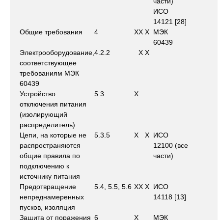
части)
ИСО
14121 [28]
Общие требования
4
X
X
X
МЭК
60439
Электрооборудование,
4.2.2
X
X
соответствующее
требованиям МЭК
60439
Устройство
5.3
X
отключения питания
(изолирующий
распределитель)
Цепи, на которые не
5.3.5
X
X
ИСО
распространяются
12100 (все
общие правила по
части)
подключению к
источнику питания
Предотвращение
5.4, 5.5, 5.6
X
X
X
ИСО
непреднамеренных
14118 [13]
пусков, изоляция
Защита от поражения
6
X
МЭК