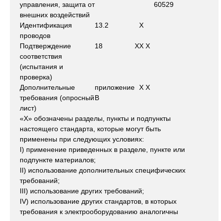
управления, защита от
60529
внешних воздействий
Идентификация
13.2
X
проводов
Подтверждение
18
X
X
X
соответствия
(испытания и
проверка)
Дополнительные
приложение
X
X
требования (опросный
В
лист)
«X» обозначены разделы, пункты и подпункты
настоящего стандарта, которые могут быть
применены при следующих условиях:
I) применение приведенных в разделе, пункте или
подпункте материалов;
II) использование дополнительных специфических
требований;
III) использование других требований;
IV) использование других стандартов, в которых
требования к электрооборудованию аналогичны