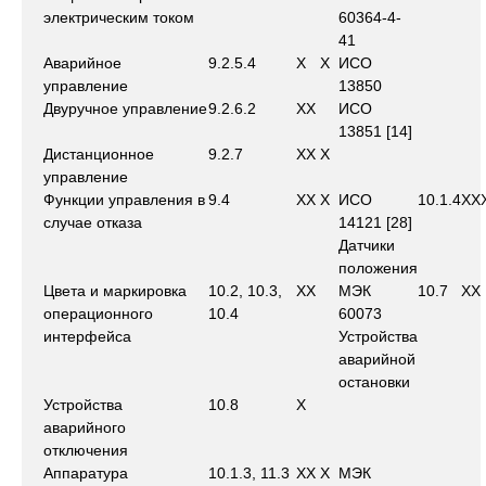
электрическим током
60364-4-
41
Аварийное
9.2.5.4
X
X
ИСО
управление
13850
Двуручное управление
9.2.6.2
X
X
ИСО
13851 [14]
Дистанционное
9.2.7
X
X
X
управление
Функции управления в
9.4
X
X
X
ИСО
10.1.4
X
X
случае отказа
14121 [28]
Датчики
положения
Цвета и маркировка
10.2, 10.3,
X
X
МЭК
10.7
X
X
операционного
10.4
60073
интерфейса
Устройства
аварийной
остановки
Устройства
10.8
X
аварийного
отключения
Аппаратура
10.1.3, 11.3
X
X
X
МЭК