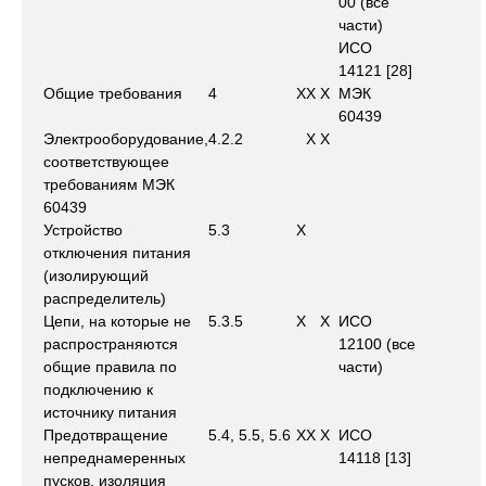
00 (все
части)
ИСО
14121 [28]
Общие требования
4
X
X
X
МЭК
60439
Электрооборудование,
4.2.2
X
X
соответствующее
требованиям МЭК
60439
Устройство
5.3
X
отключения питания
(изолирующий
распределитель)
Цепи, на которые не
5.3.5
X
X
ИСО
распространяются
12100 (все
общие правила по
части)
подключению к
источнику питания
Предотвращение
5.4, 5.5, 5.6
X
X
X
ИСО
непреднамеренных
14118 [13]
пусков, изоляция