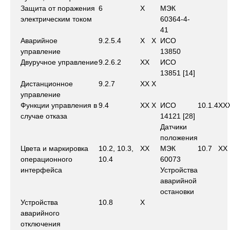
Защита от поражения
6
X
МЭК
электрическим током
60364-4-
41
Аварийное
9.2.5.4
X
X
ИСО
управление
13850
Двуручное управление
9.2.6.2
X
X
ИСО
13851 [14]
Дистанционное
9.2.7
X
X
X
управление
Функции управления в
9.4
X
X
X
ИСО
10.1.4
X
X
случае отказа
14121 [28]
Датчики
положения
Цвета и маркировка
10.2, 10.3,
X
X
МЭК
10.7
X
X
операционного
10.4
60073
интерфейса
Устройства
аварийной
остановки
Устройства
10.8
X
аварийного
отключения