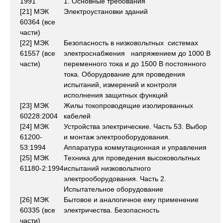
1991
1. Основные требования
[21] МЭК
Электроустановки зданий
60364 (все
части)
[22] МЭК
Безопасность в низковольтных системах
61557 (все
электроснабжения напряжением до 1000 В
части)
переменного тока и до 1500 В постоянного
тока. Оборудование для проведения
испытаний, измерений и контроля
исполнения защитных функций
[23] МЭК
Жилы токопроводящие изолированных
60228:2004
кабелей
[24] МЭК
Устройства электрические. Часть 53. Выбор
61200-
и монтаж электрооборудования.
53:1994
Аппаратура коммутационная и управления
[25] МЭК
Техника для проведения высоковольтных
61180-2:1994
испытаний низковольтного
электрооборудования. Часть 2.
Испытательное оборудование
[26] МЭК
Бытовое и аналогичное ему применение
60335 (все
электричества. Безопасность
части)