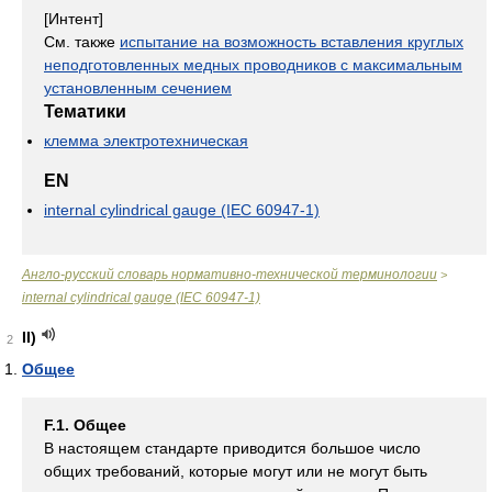
[Интент]
См. также
испытание на возможность вставления круглых
неподготовленных медных проводников с максимальным
установленным сечением
Тематики
клемма электротехническая
EN
internal cylindrical gauge (IEC 60947-1)
Англо-русский словарь нормативно-технической терминологии
>
internal cylindrical gauge (IEC 60947-1)
II)
2
Общее
F.1. Общее
В настоящем стандарте приводится большое число
общих требований, которые могут или не могут быть