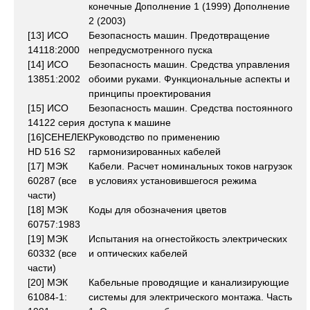
конечные Дополнение 1 (1999) Дополнение
2 (2003)
[13] ИСО
Безопасность машин. Предотвращение
14118:2000
непредусмотренного пуска
[14] ИСО
Безопасность машин. Средства управления
13851:2002
обоими руками. Функциональные аспекты и
принципы проектирования
[15] ИСО
Безопасность машин. Средства постоянного
14122 серия
доступа к машине
[16]СЕНЕЛЕК
Руководство по применению
НD 516 S2
гармонизированных кабелей
[17] МЭК
Кабели. Расчет номинальных токов нагрузок
60287 (все
в условиях установившегося режима
части)
[18] МЭК
Коды для обозначения цветов
60757:1983
[19] МЭК
Испытания на огнестойкость электрических
60332 (все
и оптических кабелей
части)
[20] МЭК
Кабельные проводящие и канализирующие
61084-1:
системы для электрического монтажа. Часть