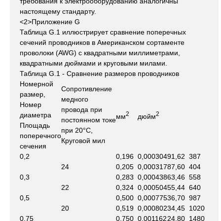
требования к электрооборудованию аналогичны
настоящему стандарту.
<2>Приложение G
Таблица G.1 иллюстрирует сравнение поперечных
сечений проводников в Американском сортаменте
проволоки (AWG) с квадратными миллиметрами,
квадратными дюймами и круговыми милами.
Таблица G.1 - Сравнение размеров проводников
Номерной
Сопротивление
размер,
медного
Номер
провода при
2
2
диаметра
мм
дюйм
постоянном токе
Площадь
при 20°С,
поперечного
Круговой мил
сечения
0,2
0,196
0,000304
91,62
387
24
0,205
0,000317
87,60
404
0,3
0,283
0,000438
63,46
558
22
0,324
0,000504
55,44
640
0,5
0,500
0,000775
36,70
987
20
0,519
0,000802
34,45
1020
0,75
0,750
0,001162
24,80
1480