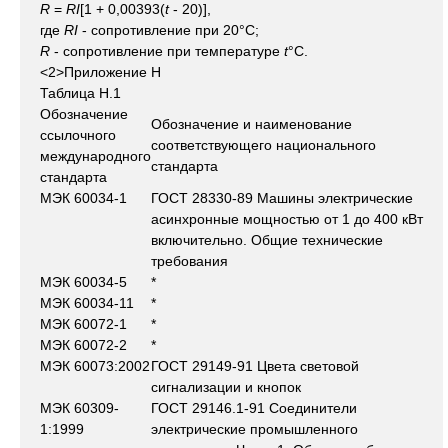
R
=
RI
[1 + 0,00393(
t
- 20)],
где
RI
- сопротивление при 20°С;
R
- сопротивление при температуре
t
°C.
<2>Приложение Н
Таблица Н.1
Обозначение
Обозначение и наименование
ссылочного
соответствующего национального
международного
стандарта
стандарта
МЭК 60034-1
ГОСТ 28330-89 Машины электрические
асинхронные мощностью от 1 до 400 кВт
включительно. Общие технические
требования
МЭК 60034-5
*
МЭК 60034-11
*
МЭК 60072-1
*
МЭК 60072-2
*
МЭК 60073:2002
ГОСТ 29149-91 Цвета световой
сигнализации и кнопок
МЭК 60309-
ГОСТ 29146.1-91 Соединители
1:1999
электрические промышленного