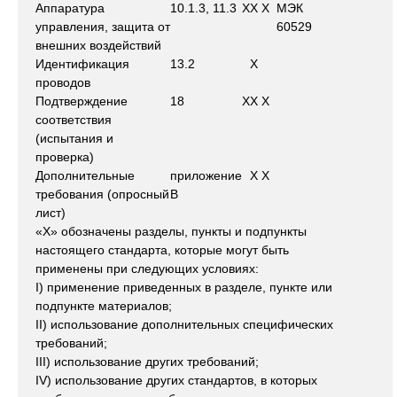
Аппаратура
10.1.3, 11.3
X
X
X
МЭК
управления, защита от
60529
внешних воздействий
Идентификация
13.2
X
проводов
Подтверждение
18
X
X
X
соответствия
(испытания и
проверка)
Дополнительные
приложение
X
X
требования (опросный
В
лист)
«X» обозначены разделы, пункты и подпункты
настоящего стандарта, которые могут быть
применены при следующих условиях:
I) применение приведенных в разделе, пункте или
подпункте материалов;
II) использование дополнительных специфических
требований;
III) использование других требований;
IV) использование других стандартов, в которых