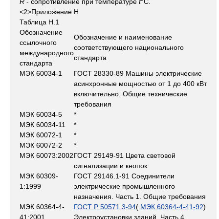
R
- сопротивление при температуре
t
°C.
<2>Приложение Н
Таблица Н.1
Обозначение
Обозначение и наименование
ссылочного
соответствующего национального
международного
стандарта
стандарта
МЭК 60034-1
ГОСТ 28330-89 Машины электрические
асинхронные мощностью от 1 до 400 кВт
включительно. Общие технические
требования
МЭК 60034-5
*
МЭК 60034-11
*
МЭК 60072-1
*
МЭК 60072-2
*
МЭК 60073:2002
ГОСТ 29149-91 Цвета световой
сигнализации и кнопок
МЭК 60309-
ГОСТ 29146.1-91 Соединители
1:1999
электрические промышленного
назначения. Часть 1. Общие требования
МЭК 60364-4-
ГОСТ Р 50571.3-94
(
МЭК 60364-4-41-92
)
41:2001
Электроустановки зданий. Часть 4.