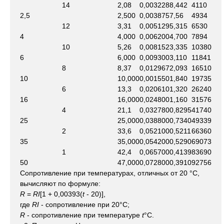
14
2,08
0,003228
8,442
4110
2,5
2,500
0,003875
7,56
4934
12
3,31
0,005129
5,315
6530
4
4,000
0,006200
4,700
7894
10
5,26
0,008152
3,335
10380
6
6,000
0,009300
3,110
11841
8
8,37
0,012967
2,093
16510
10
10,000
0,001550
1,840
19735
6
13,3
0,020610
1,320
26240
16
16,000
0,024800
1,160
31576
4
21,1
0,032780
0,8295
41740
25
25,000
0,038800
0,7340
49339
2
33,6
0,052100
0,5211
66360
35
35,000
0,054200
0,5290
69073
1
42,4
0,065700
0,4139
83690
50
47,000
0,072800
0,3910
92756
Сопротивление при температурах, отличных от 20 °С,
вычисляют по формуле:
R
=
RI
[1 + 0,00393(
t
- 20)],
где
RI
- сопротивление при 20°С;
R
- сопротивление при температуре
t
°C.