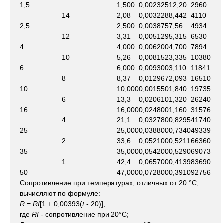
1,5
1,500
0,002325
12,20
2960
14
2,08
0,003228
8,442
4110
2,5
2,500
0,003875
7,56
4934
12
3,31
0,005129
5,315
6530
4
4,000
0,006200
4,700
7894
10
5,26
0,008152
3,335
10380
6
6,000
0,009300
3,110
11841
8
8,37
0,012967
2,093
16510
10
10,000
0,001550
1,840
19735
6
13,3
0,020610
1,320
26240
16
16,000
0,024800
1,160
31576
4
21,1
0,032780
0,8295
41740
25
25,000
0,038800
0,7340
49339
2
33,6
0,052100
0,5211
66360
35
35,000
0,054200
0,5290
69073
1
42,4
0,065700
0,4139
83690
50
47,000
0,072800
0,3910
92756
Сопротивление при температурах, отличных от 20 °С,
вычисляют по формуле:
R
=
RI
[1 + 0,00393(
t
- 20)],
где
RI
- сопротивление при 20°С;