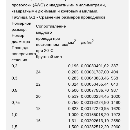
проволоки (AWG) с квадратными миллиметрами,
квадратными дюймами и круговыми милами.
Таблица G.1 - Сравнение размеров проводников
Номерной
Сопротивление
размер,
медного
Номер
провода при
2
2
диаметра
мм
дюйм
постоянном токе
Площадь
при 20°С,
поперечного
Круговой мил
сечения
0,2
0,196
0,000304
91,62
387
24
0,205
0,000317
87,60
404
0,3
0,283
0,000438
63,46
558
22
0,324
0,000504
55,44
640
0,5
0,500
0,000775
36,70
987
20
0,519
0,000802
34,45
1020
0,75
0,750
0,001162
24,80
1480
18
0,823
0,001272
20,95
1620
1,0
1,000
0,001550
18,20
1973
16
1,31
0,002026
13,19
2580
1,5
1,500
0,002325
12,20
2960