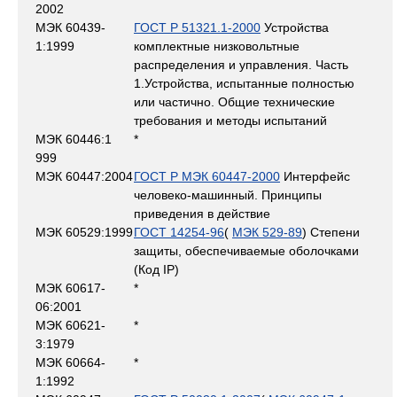
2002
МЭК 60439-
ГОСТ Р 51321.1-2000
Устройства
1:1999
комплектные низковольтные
распределения и управления. Часть
1.Устройства, испытанные полностью
или частично. Общие технические
требования и методы испытаний
МЭК 60446:1
*
999
МЭК 60447:2004
ГОСТ Р МЭК 60447-2000
Интерфейс
человеко-машинный. Принципы
приведения в действие
МЭК 60529:1999
ГОСТ 14254-96
(
МЭК 529-89
) Степени
защиты, обеспечиваемые оболочками
(Код IP)
МЭК 60617-
*
06:2001
МЭК 60621-
*
3:1979
МЭК 60664-
*
1:1992