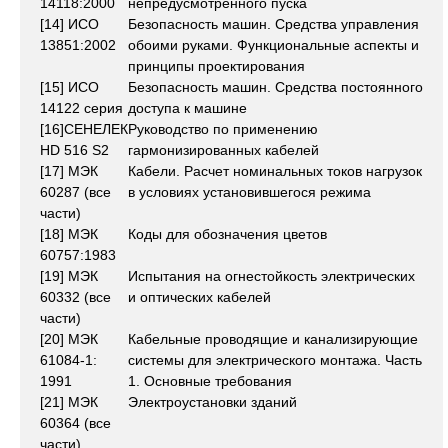
14118:2000
непредусмотренного пуска
[14] ИСО
Безопасность машин. Средства управления
13851:2002
обоими руками. Функциональные аспекты и
принципы проектирования
[15] ИСО
Безопасность машин. Средства постоянного
14122 серия
доступа к машине
[16]СЕНЕЛЕК
Руководство по применению
НD 516 S2
гармонизированных кабелей
[17] МЭК
Кабели. Расчет номинальных токов нагрузок
60287 (все
в условиях установившегося режима
части)
[18] МЭК
Коды для обозначения цветов
60757:1983
[19] МЭК
Испытания на огнестойкость электрических
60332 (все
и оптических кабелей
части)
[20] МЭК
Кабельные проводящие и канализирующие
61084-1:
системы для электрического монтажа. Часть
1991
1. Основные требования
[21] МЭК
Электроустановки зданий
60364 (все
части)