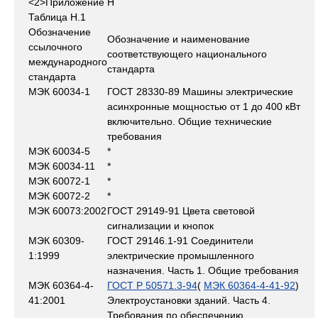
<2>Приложение Н
Таблица Н.1
Обозначение
Обозначение и наименование
ссылочного
соответствующего национального
международного
стандарта
стандарта
МЭК 60034-1
ГОСТ 28330-89 Машины электрические
асинхронные мощностью от 1 до 400 кВт
включительно. Общие технические
требования
МЭК 60034-5
*
МЭК 60034-11
*
МЭК 60072-1
*
МЭК 60072-2
*
МЭК 60073:2002
ГОСТ 29149-91 Цвета световой
сигнализации и кнопок
МЭК 60309-
ГОСТ 29146.1-91 Соединители
1:1999
электрические промышленного
назначения. Часть 1. Общие требования
МЭК 60364-4-
ГОСТ Р 50571.3-94
(
МЭК 60364-4-41-92
)
41:2001
Электроустановки зданий. Часть 4.
Требования по обеспечению