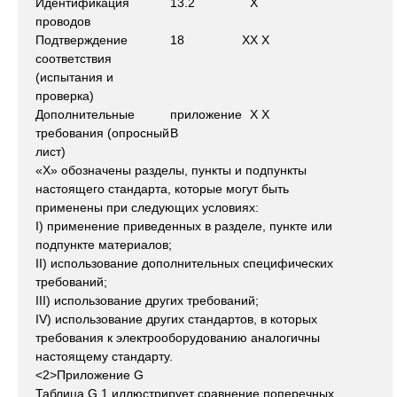
Идентификация
13.2
X
проводов
Подтверждение
18
X
X
X
соответствия
(испытания и
проверка)
Дополнительные
приложение
X
X
требования (опросный
В
лист)
«X» обозначены разделы, пункты и подпункты
настоящего стандарта, которые могут быть
применены при следующих условиях:
I) применение приведенных в разделе, пункте или
подпункте материалов;
II) использование дополнительных специфических
требований;
III) использование других требований;
IV) использование других стандартов, в которых
требования к электрооборудованию аналогичны
настоящему стандарту.
<2>Приложение G
Таблица G.1 иллюстрирует сравнение поперечных