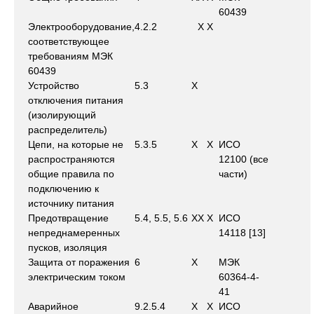
60439
Электрооборудование,
4.2.2
X
X
соответствующее
требованиям МЭК
60439
Устройство
5.3
X
отключения питания
(изолирующий
распределитель)
Цепи, на которые не
5.3.5
X
X
ИСО
распространяются
12100 (все
общие правила по
части)
подключению к
источнику питания
Предотвращение
5.4, 5.5, 5.6
X
X
X
ИСО
непреднамеренных
14118 [13]
пусков, изоляция
Защита от поражения
6
X
МЭК
электрическим током
60364-4-
41
Аварийное
9.2.5.4
X
X
ИСО