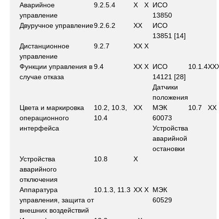
Аварийное
9.2.5.4
X
X
ИСО
управление
13850
Двуручное управление
9.2.6.2
X
X
ИСО
13851 [14]
Дистанционное
9.2.7
X
X
X
управление
Функции управления в
9.4
X
X
X
ИСО
10.1.4
X
X
случае отказа
14121 [28]
Датчики
положения
Цвета и маркировка
10.2, 10.3,
X
X
МЭК
10.7
X
X
операционного
10.4
60073
интерфейса
Устройства
аварийной
остановки
Устройства
10.8
X
аварийного
отключения
Аппаратура
10.1.3, 11.3
X
X
X
МЭК
управления, защита от
60529
внешних воздействий