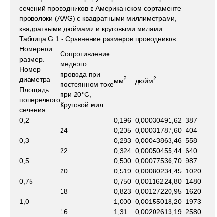
сечений проводников в Американском сортаменте
проволоки (AWG) с квадратными миллиметрами,
квадратными дюймами и круговыми милами.
Таблица G.1 - Сравнение размеров проводников
Номерной
Сопротивление
размер,
медного
Номер
провода при
2
2
диаметра
мм
дюйм
постоянном токе
Площадь
при 20°С,
поперечного
Круговой мил
сечения
0,2
0,196
0,000304
91,62
387
24
0,205
0,000317
87,60
404
0,3
0,283
0,000438
63,46
558
22
0,324
0,000504
55,44
640
0,5
0,500
0,000775
36,70
987
20
0,519
0,000802
34,45
1020
0,75
0,750
0,001162
24,80
1480
18
0,823
0,001272
20,95
1620
1,0
1,000
0,001550
18,20
1973
16
1,31
0,002026
13,19
2580