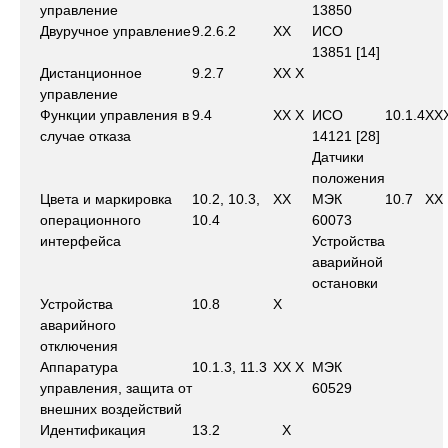
управление
13850
Двуручное управление
9.2.6.2
X
X
ИСО
13851 [14]
Дистанционное
9.2.7
X
X
X
управление
Функции управления в
9.4
X
X
X
ИСО
10.1.4
X
X
случае отказа
14121 [28]
Датчики
положения
Цвета и маркировка
10.2, 10.3,
X
X
МЭК
10.7
X
X
операционного
10.4
60073
интерфейса
Устройства
аварийной
остановки
Устройства
10.8
X
аварийного
отключения
Аппаратура
10.1.3, 11.3
X
X
X
МЭК
управления, защита от
60529
внешних воздействий
Идентификация
13.2
X