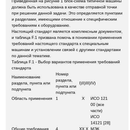
Приведенная на рисунке 1 блок-схема типичной машины
должна быть использована в качестве отправной точки
при решении данной задачи. Это определяется пунктами
и разделами, имеющими отношение к специфическим
требованиям к оборудованию.
Настоящий стандарт является комплексным документом,
и таблица F.1 призвана помочь в понимании применения
требований настоящего стандарта к специальным
машинам и установлении связей с другими стандартами
по данной тематике.
Таблица F.1 - Выбор вариантов применения требований
стандарта
Номер
Наименование
раздела,
раздела, пункта или
I)
II)
III)
IV)
пункта или
подпункта
подпункта
Область применения
1
X
ИСО 121
00 (все
части)
ИСО
14121 [28]
Общие требования
4
X
X
X
МЭК