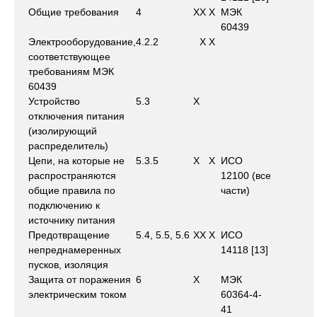
Общие требования
4
X
X
X
МЭК
60439
Электрооборудование,
4.2.2
X
X
соответствующее
требованиям МЭК
60439
Устройство
5.3
X
отключения питания
(изолирующий
распределитель)
Цепи, на которые не
5.3.5
X
X
ИСО
распространяются
12100 (все
общие правила по
части)
подключению к
источнику питания
Предотвращение
5.4, 5.5, 5.6
X
X
X
ИСО
непреднамеренных
14118 [13]
пусков, изоляция
Защита от поражения
6
X
МЭК
электрическим током
60364-4-
41