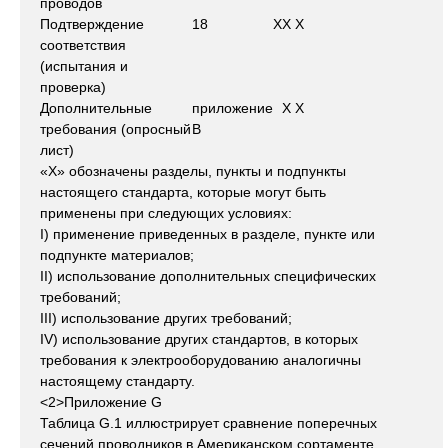
проводов
Подтверждение
18
X
X
X
соответствия
(испытания и
проверка)
Дополнительные
приложение
X
X
требования (опросный
В
лист)
«X» обозначены разделы, пункты и подпункты
настоящего стандарта, которые могут быть
применены при следующих условиях:
I) применение приведенных в разделе, пункте или
подпункте материалов;
II) использование дополнительных специфических
требований;
III) использование других требований;
IV) использование других стандартов, в которых
требования к электрооборудованию аналогичны
настоящему стандарту.
<2>Приложение G
Таблица G.1 иллюстрирует сравнение поперечных
сечений проводников в Американском сортаменте