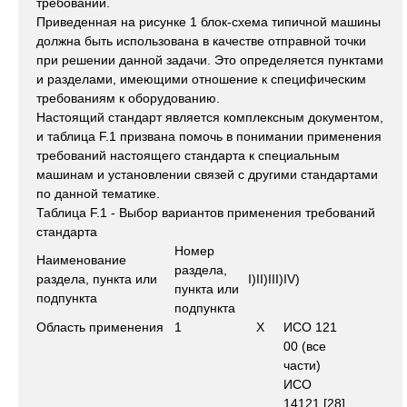
требований.
Приведенная на рисунке 1 блок-схема типичной машины
должна быть использована в качестве отправной точки
при решении данной задачи. Это определяется пунктами
и разделами, имеющими отношение к специфическим
требованиям к оборудованию.
Настоящий стандарт является комплексным документом,
и таблица F.1 призвана помочь в понимании применения
требований настоящего стандарта к специальным
машинам и установлении связей с другими стандартами
по данной тематике.
Таблица F.1 - Выбор вариантов применения требований
стандарта
Номер
Наименование
раздела,
раздела, пункта или
I)
II)
III)
IV)
пункта или
подпункта
подпункта
Область применения
1
X
ИСО 121
00 (все
части)
ИСО
14121 [28]